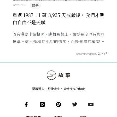
故事
2026-07-16
重返 1987：1 萬 3,935 天戒嚴後，我們才明
白自由不是天賦
收音機要申請執照，跳舞被禁止，頭髮長度也有官方
標準。這不是科幻小說的情節，而是臺灣戒嚴38年
的日常。從1982年美國國會聽證，到 1987 年那道解
Recommended by
嚴令，這段歷 ...
認識過去，想像未來
，
描繪世界的輪廓