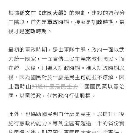
根據
孫文
在
《建國大綱》
的規劃，建設的過程分
三階段，首先是
軍政
時期，接著是
訓政
時期，最
後才是
憲政
時期。
最初的軍政時期，是由軍隊主導，政府一面以武
力統一國家，一面宣傳三民主義來教化國民。而
在統一以後，則進入訓政時期。進入訓政時期以
後，因為國民對於什麼是民主可能並不瞭解，因
此暫時由
知道什麼是民主的
中國國民黨以黨治
國，以黨領政，代替政府行使職權。
此外，也協助國民明白什麼是民主，以提升日後
施行憲政的能力。等到全國有超過一半的省份實
施民選以後，則召開制憲國民大會來制定憲法，