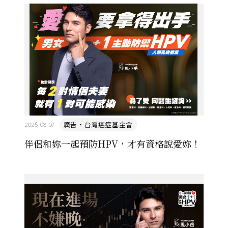
服員職業工會成立至今剛滿十年，兩場罷工不僅撼動
航空業，更讓臺灣勞工重 ...
廣告・台灣癌症基金會
2026-08-07
伴侶和妳一起預防HPV，才有資格說愛妳！