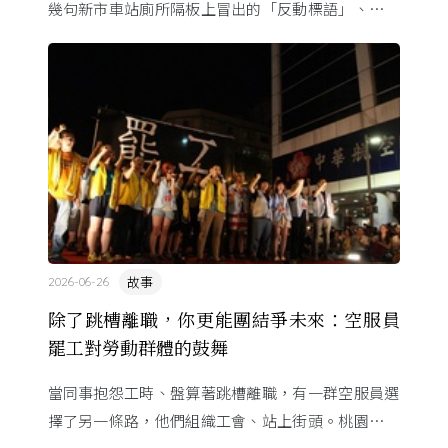
幾句新市車站廁所隔板上冒出的「反動標語」、一段
字跡相似的筆跡，有著大好前程的青年被逮補了⋯⋯
故事
2026-06-26
除了跳槽離職，你更能團結爭未來：空服員
罷工對勞動群體的鼓舞
當同事抱怨工時、盤算著跳槽離職，有一群空服員選
擇了另一條路，他們組織工會、站上街頭。桃園市空