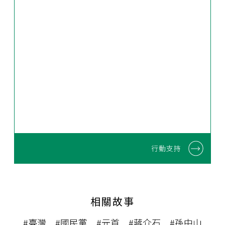
行動支持
相關故事
#臺灣
#國民黨
#元首
#蔣介石
#孫中山