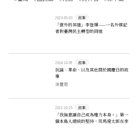
2023-05-03
故事
「意外的英雄」李登輝——一名外媒記
者對臺灣民主轉型的回憶
2014-10-09
故事
抗議、革命、以及其他關於國慶日的故
事
涂豐恩
2021-10-25
故事
「我無意讓自己成為權力本身。」第一
個本島人總統的堅持，司馬遼太郎在李
登輝身上看見臺灣出路