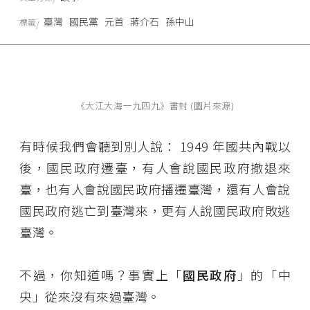
臺灣
國民黨
元首
蔣介石
孫中山
標籤
《大江大海一九四九》書封 (圖片來源)
有時候我們會聽到別人說： 1949 年國共內戰以
後，國民政府遷臺，有人會說國民政府撤退來
臺，也有人會說國民政府播遷臺灣，還有人會說
國民政府逃亡到臺灣來，更有人說國民政府敗逃
臺灣。
不過，你知道嗎？事實上「
國民政府
」的「中
央」從來沒有來過臺灣。