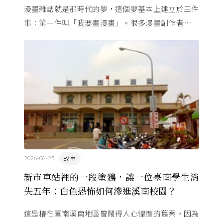
漫畫雜誌就是那時代的夢，這個夢基本上建立於三件
事：第一件叫「我要畫漫畫」。很多漫畫創作者從小
看漫畫，他們想畫，但以前一講出來就會被罵，「你
畫畫怎麼活？」
故事
2026-06-23
新市車站裡的一段塗鴉，讓一位臺南學生消
失五年：白色恐怖如何滲進溪南校園？
這是椿在臺南溪南地區曾鬧得人心惶惶的舊案，因為