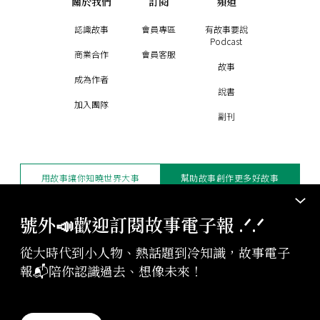
關於我們
訂閱
頻道
認識故事
會員專區
有故事要說
Podcast
商業合作
會員客服
故事
成為作者
說書
加入團隊
副刊
用故事讓你知曉世界大事
幫助故事創作更多好故事
訂閱電子報
贊助支持
號外📣歡迎訂閱故事電子報 .ᐟ‪‪.ᐟ
從大時代到小人物、熱話題到冷知識，故事電子
版權聲明與轉載規範
報📬陪你認識過去、想像未來！
授權與合作：
contact@storystudio.tw
投稿文章：
gushi@storystudio.tw
StoryStudio Inc. All Rights Reserved.