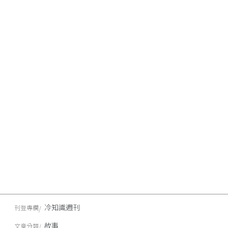
冷知識週刊
刊登專欄
故事
文章分類