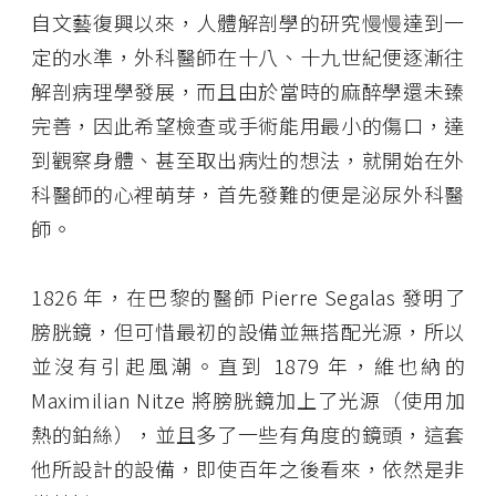
自文藝復興以來，人體解剖學的研究慢慢達到一
定的水準，外科醫師在十八、十九世紀便逐漸往
解剖病理學發展，而且由於當時的麻醉學還未臻
完善，因此希望檢查或手術能用最小的傷口，達
到觀察身體、甚至取出病灶的想法，就開始在外
科醫師的心裡萌芽，首先發難的便是泌尿外科醫
師。
1826 年，在巴黎的醫師 Pierre Segalas 發明了
膀胱鏡，但可惜最初的設備並無搭配光源，所以
並沒有引起風潮。直到 1879 年，維也納的
Maximilian Nitze 將膀胱鏡加上了光源（使用加
熱的鉑絲），並且多了一些有角度的鏡頭，這套
他所設計的設備，即使百年之後看來，依然是非