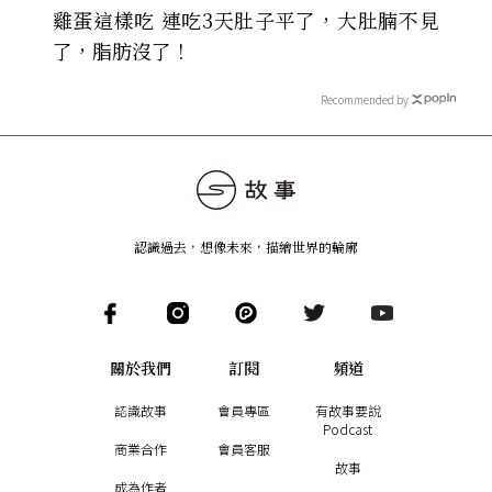
雞蛋這樣吃 連吃3天肚子平了，大肚腩不見
了，脂肪沒了！
Recommended by
認識過去，想像未來
，
描繪世界的輪廓
關於我們
訂閱
頻道
認識故事
會員專區
有故事要說
Podcast
商業合作
會員客服
故事
成為作者