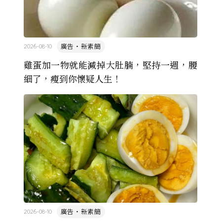
廣告・新素簡
2026-08-10
雞蛋加一物就能減掉大肚腩，堅持一週，腰
細了，瘦到你懷疑人生！
廣告・新素簡
2026-08-10