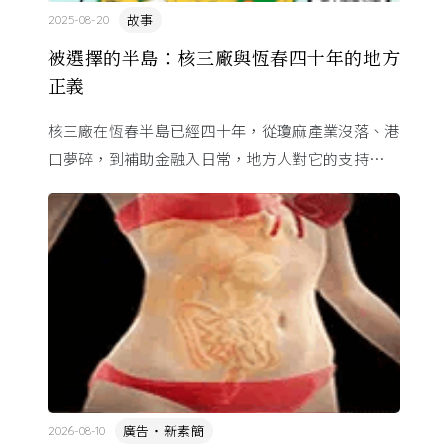
故事
2025-08-20
被選擇的半島：核三廠與恆春四十年的地方
正義
核三廠在恆春半島已經四十年，從瓊麻產業沒落、港
口夢碎，到補助金融入日常，地方人對它的支持其實
不是單純的選擇，而是長年資源不平衡下的無奈。透
過田野故事，看見核電、 ...
廣告・新素簡
2026-08-10