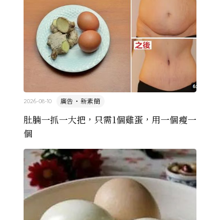
廣告・新素簡
2026-08-10
肚腩一抓一大把，只需1個雞蛋，用一個瘦一
個