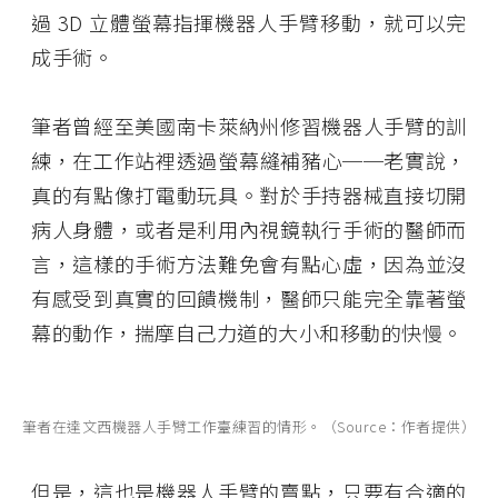
過 3D 立體螢幕指揮機器人手臂移動，就可以完
成手術。
筆者曾經至美國南卡萊納州修習機器人手臂的訓
練，在工作站裡透過螢幕縫補豬心──老實說，
真的有點像打電動玩具。對於手持器械直接切開
病人身體，或者是利用內視鏡執行手術的醫師而
言，這樣的手術方法難免會有點心虛，因為並沒
有感受到真實的回饋機制，醫師只能完全靠著螢
幕的動作，揣摩自己力道的大小和移動的快慢。
筆者在達文西機器人手臂工作臺練習的情形。（Source：作者提供）
但是，這也是機器人手臂的賣點，只要有合適的