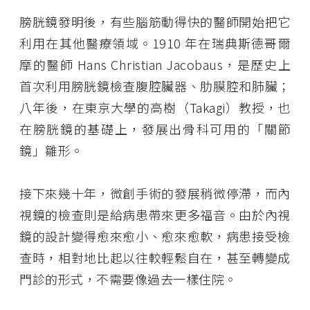
膀胱鏡發明後，有些腦筋動得快的醫師開始把它
利用在其他醫療領域。1910 年在瑞典斯德哥爾
摩的醫師 Hans Christian Jacobaus，是歷史上
首次利用膀胱鏡檢查腹腔臟器、肋膜腔和肺臟；
八年後，在東京大學的高樹（Takagi）教授，也
在膀胱鏡的基礎上，發展出骨科可用的「關節
鏡」雛形。
接下來幾十年，微創手術的發展稍微停滯，而內
視鏡的檢查則是給病患帶來更多福音。由於內視
鏡的設計變得愈來愈小、愈來愈軟，病患接受檢
查時，相對地比起以往較輕鬆自在，甚至轉變成
門診的形式，不需要像過去一樣住院。