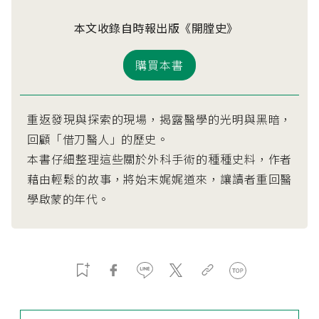
本文收錄自時報出版《開膛史》
購買本書
重返發現與探索的現場，揭露醫學的光明與黑暗，
回顧「借刀醫人」的歷史。
本書仔細整理這些關於外科手術的種種史料，作者
藉由輕鬆的故事，將始末娓娓道來，讓讀者重回醫
學啟蒙的年代。