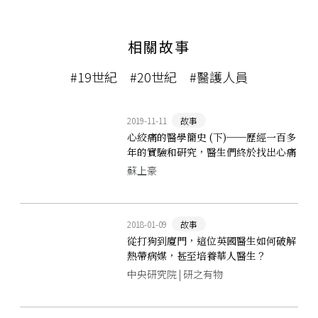
相關故事
#19世紀
#20世紀
#醫護人員
2019-11-11
故事
心絞痛的醫學簡史 (下)──歷經一百多
年的實驗和研究，醫生們終於找出心痛
的治療方法
蘇上豪
2018-01-09
故事
從打狗到廈門，這位英國醫生如何破解
熱帶病媒，甚至培養華人醫生？
中央研究院 | 研之有物