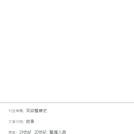
笑談醫療史
刊登專欄
故事
文章分類
19世紀
20世紀
醫護人員
標籤