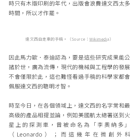
時只有木版印刷的年代，出版會浪費達文西太多
時間，所以才作罷。
達文西自走車的手稿。（Source：
Wikimedi
a）
因此馬力歐．泰迪認為，要是這些研究成果能公
諸於世，廣為流傳，現代的機械與工程學的發展
不會僅限於此，這也難怪看過手稿的科學家都會
佩服達文西的聰明才智。
時至今日，在各個領域上，達文西的名字常和最
高級的產品相提並論，例如美國航太總署送到火
星上的探測車，曾被命名為「李奧納多」
（Leonardo）；而這幾年在微創外科