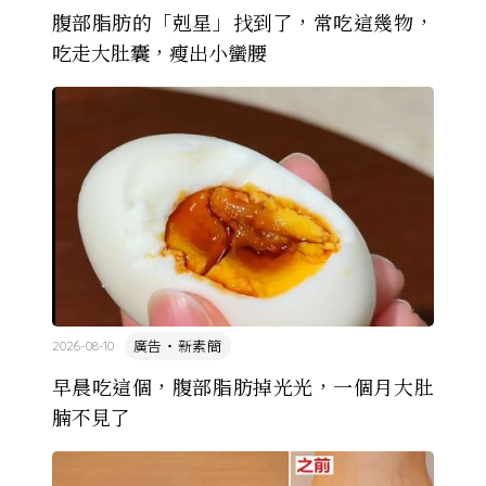
腹部脂肪的「剋星」找到了，常吃這幾物，
吃走大肚囊，瘦出小蠻腰
廣告・新素簡
2026-08-10
早晨吃這個，腹部脂肪掉光光，一個月大肚
腩不見了