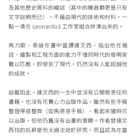
及其他歷史資料的補述（其中的機器獅更是只有
文字說明而已），不藉由現代的技術和材料，一
點一滴在 Leonardo3 工作室組合拼湊出來的。
馬力歐．泰迪在書中盛讚達文西，指出他在描
述、繪製和工程方面的能力不僅同時代的發明家
難以匹敵，即使到了現代，仍然沒有人能超越他
的成就。
話雖如此，達文西的一生中並沒有公開發表任何
書籍，也沒有花費心力出版作品，雖然有些手稿
整理得很整齊（如馬德里手稿），看起來隨時可
以出版，但他仍舊沒有出書的意願。作者替達文
西找的託辭是他太過沈迷於研究，而且認為在當