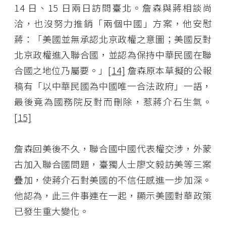
14 日、15 日兩日訪問臺北。詹森與蔣相談尚
洽，也沒努力推銷「兩個中國」方案，他安慰
蔣：「美國並無承認北京政權之意圖；美國反對
北京政權進入聯合國，並認為保持中華民國在聯
合國之地位乃屬要。」
[14]
詹森原本草擬的公報
稿有「以中華民國為中國唯一合法政府」一語，
最後竟為國務院反對而刪除，惹蔣介石生氣。
[15]
詹森回美後不久，聯合國中國代表權交涉，外蒙
古加入聯合國問題，臺獨人士廖文毅訪美等三案
疊加，使蔣介石對美國的不信任感進一步加深。
他認為，此三件事連在一起，顯示美國對華政策
已發生重大變化。