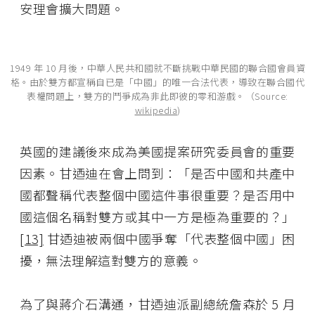
安理會擴大問題。
1949 年 10 月後，中華人民共和國就不斷挑戰中華民國的聯合國會員資
格。由於雙方都宣稱自已是「中國」的唯一合法代表，導致在聯合國代
表權問題上，雙方的鬥爭成為非此即彼的零和游戲。（Source:
wikipedia
)
英國的建議後來成為美國提案研究委員會的重要
因素。甘迺迪在會上問到：「是否中國和共產中
國都聲稱代表整個中國這件事很重要？是否用中
國這個名稱對雙方或其中一方是極為重要的？」
[13]
甘迺迪被兩個中國爭奪「代表整個中國」困
擾，無法理解這對雙方的意義。
為了與蔣介石溝通，甘迺迪派副總統詹森於 5 月