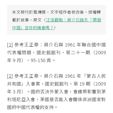
本文原刊於風傳媒，文字經作者修改後，授權轉
載於故事，原文〈
汪浩觀點：蔣介石錯失「兩個
中國」並存的機會嗎？
〉
[1]
參考王正華：蔣介石與 1961 年聯合國中國
代表權問題，國史館館刊，第二十一期（2009
年 9 月），95-150 頁。
[2]
參考王正華，蔣介石與 1961 年「蒙古人民
共和國」入會案，國史館館刊，第 19 期（2009
年 3 月）。國府否決外蒙入會，會連帶影響到茅
利塔尼亞入會，茅國是否能入會關係非洲國家對
國府中國代表權的支持。