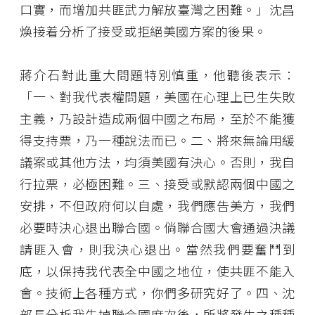
口實，而增加共匪武力解放臺灣之困難。」沈昌
煥接着分析了接受或拒絕美國方案的後果。
蔣介石對此重大問題特別慎重，他聽後表示：
「一、對我代表權問題，美國在心理上已生失敗
主義，乃設計造成兩個中國之布局，至於不能獲
得支持票，乃一種說法而已。二、將來無論用緩
議案或其他方法，均須美國有決心。否則，我自
行拉票，必極困難。三、接受或默認兩個中國之
安排，不但政府何以自處，我們應告美方，我們
必要時決心退出聯合國。倘聯合國大會通過決議
請匪入會，則我決心退出。當然我們要奮鬥到
底，以保持我代表全中國之地位，使共匪不能入
會。技術上各種方式，你們多研究好了。四、沈
部長分析我失掉聯合國席次後，所將發生之種種