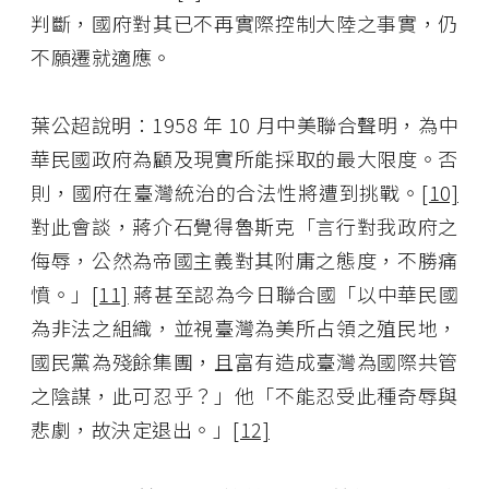
判斷，國府對其已不再實際控制大陸之事實，仍
不願遷就適應。
葉公超說明：1958 年 10 月中美聯合聲明，為中
華民國政府為顧及現實所能採取的最大限度。否
則，國府在臺灣統治的合法性將遭到挑戰。
[10]
對此會談，蔣介石覺得魯斯克「言行對我政府之
侮辱，公然為帝國主義對其附庸之態度，不勝痛
憤。」
[11]
蔣甚至認為今日聯合國「以中華民國
為非法之組織，並視臺灣為美所占領之殖民地，
國民黨為殘餘集團，且富有造成臺灣為國際共管
之陰謀，此可忍乎？」他「不能忍受此種奇辱與
悲劇，故決定退出。」
[12]