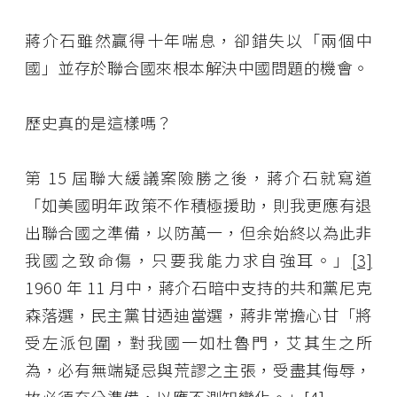
蔣介石雖然贏得十年喘息，卻錯失以「兩個中
國」並存於聯合國來根本解決中國問題的機會。
歷史真的是這樣嗎？
第 15 屆聯大緩議案險勝之後，蔣介石就寫道
「如美國明年政策不作積極援助，則我更應有退
出聯合國之準備，以防萬一，但余始終以為此非
我國之致命傷，只要我能力求自強耳。」
[3]
1960 年 11 月中，蔣介石暗中支持的共和黨尼克
森落選，民主黨甘迺迪當選，蔣非常擔心甘「將
受左派包圍，對我國一如杜魯門，艾其生之所
為，必有無端疑忌與荒謬之主張，受盡其侮辱，