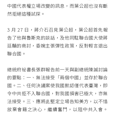
中國代表權立場改變的訊息，而葉公超也沒有斷
然拒絕這種試探。
3 月 27 日，蔣介石召見葉公超，葉公超首先報
告了他與魯斯克的談話，及他同駐聯合國大使蔣
廷黼的商討，委婉主張彈性政策，反對輕言退出
聯合國。
總統府祕書長張群報告前一天與副總統陳誠討論
的要點：一、無法接受「兩個中國」並存於聯合
國。二、任何決議案使我國默認僅代表臺灣，即
令中共拒不入聯合國，對我國損害已極大，亦無
法接受。三、應將此堅定立場告知美方，以不惜
放棄會籍之決心，繼續奮鬥，以阻中共入會。