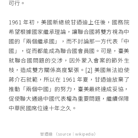
可行。
1961 年初，美國新總統甘迺迪上任後，國務院
希望根據國家繼承理論，讓聯合國將雙方視為中
國的「兩個繼承國」，而不討論那一方代表「中
國」，從而都能成為聯合國會員國。可是，臺美
就聯合國問題的交涉，因外蒙入會案的節外生
枝，造成雙方關係高度緊張。
[2]
美國無法迫使
蔣介石就範，所以在 1961 年夏，甘迺迪放棄了
推動「兩個中國」的努力，臺美最終達成妥協，
促使聯大通過中國代表權為重要問題，繼續保障
中華民國席位達十年之久。
甘迺迪 （source：wikipedia）