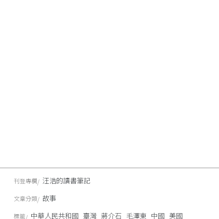
汪浩的讀書筆記
刊登專欄
故事
文章分類
中華人民共和國
臺灣
蔣介石
毛澤東
中國
美國
標籤