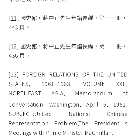
[11]
國史館，蔣中正先生年譜長編，第十一冊，
443 頁。
[12]
國史館，蔣中正先生年譜長編，第十一冊，
436 頁。
[13]
FOREIGN RELATIONS OF THE UNITED
STATES, 1961–1963, VOLUME XXII,
NORTHEAST ASIA, Memorandum of
,
Conversation
Washington, April 5, 1961,
SUBJECT:United Nations: Chinese
Representation Problem,The President’s
Meetings with Prime Minister MaCmillan.