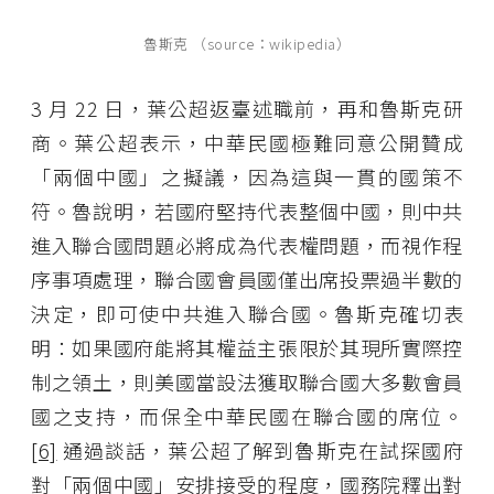
魯斯克 （source：wikipedia）
3 月 22 日，葉公超返臺述職前，再和魯斯克研
商。葉公超表示，中華民國極難同意公開贊成
「兩個中國」之擬議，因為這與一貫的國策不
符。魯說明，若國府堅持代表整個中國，則中共
進入聯合國問題必將成為代表權問題，而視作程
序事項處理，聯合國會員國僅出席投票過半數的
決定，即可使中共進入聯合國。魯斯克確切表
明：如果國府能將其權益主張限於其現所實際控
制之領土，則美國當設法獲取聯合國大多數會員
國之支持，而保全中華民國在聯合國的席位。
[6]
通過談話，葉公超了解到魯斯克在試探國府
對「兩個中國」安排接受的程度，國務院釋出對