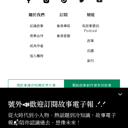
關於我們
訂閱
頻道
認識故事
會員專區
有故事要說
Podcast
商業合作
會員客服
故事
成為作者
說書
加入團隊
副刊
用故事讓你知曉世界大事
幫助故事創作更多好故事
訂閱電子報
贊助支持
號外📣歡迎訂閱故事電子報 .ᐟ‪‪.ᐟ
從大時代到小人物、熱話題到冷知識，故事電子
版權聲明與轉載規範
報📬陪你認識過去、想像未來！
授權與合作：
contact@storystudio.tw