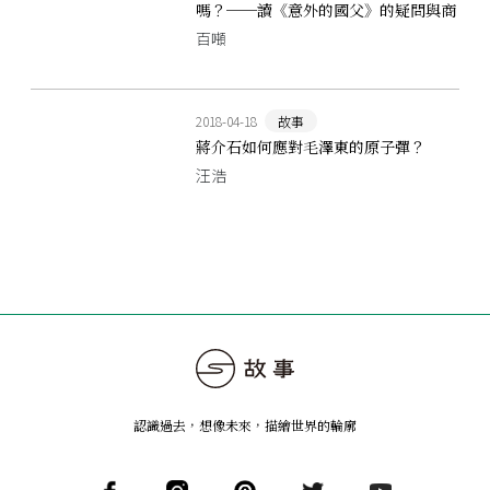
嗎？──讀《意外的國父》的疑問與商
榷
百噸
2018-04-18
故事
蔣介石如何應對毛澤東的原子彈？
汪浩
認識過去，想像未來
，
描繪世界的輪廓