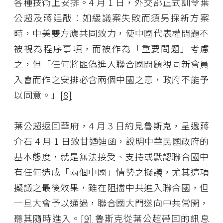
各種技術上安排。4 月 1 日，外交部正式訓令葉
公超及蔣廷黻：如緩議案失敗而須另採新方案
時，中美雙方應共同致力，使中國代表權問題不
被視為程序事項，而被作為「重要問題」考慮
之，但「任何將匪偽進入聯合國問題視同新會員
入會而作之安排必含兩個中國之意，政府不能予
以同意。」
[8]
葉公超返回華府，4 月 3 日約見魯斯克，呈遞蔣
介石 4 月 1 日致甘迺迪函，說明中華民國政府的
基本態度，就是無法接受、支持或默認聯合國中
有任何造成「兩個中國」情勢之擬議，尤其這項
擬議之最後效果，雖在阻擋中共進入聯合國，但
一旦大會予以通過，聯合國大門遂向中共常開，
聽其隨時進入。
[9]
魯斯克從葉公超帶回的訊息