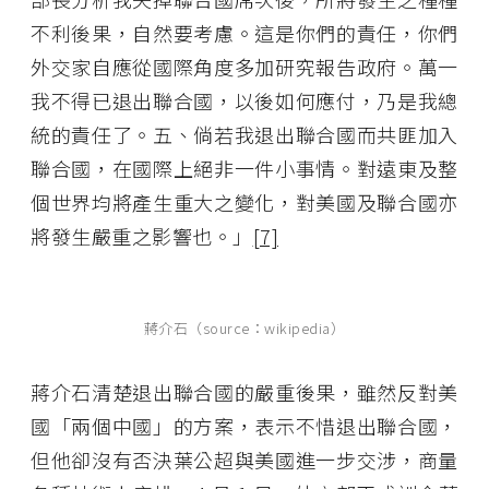
不利後果，自然要考慮。這是你們的責任，你們
外交家自應從國際角度多加研究報告政府。萬一
我不得已退出聯合國，以後如何應付，乃是我總
統的責任了。五、倘若我退出聯合國而共匪加入
聯合國，在國際上絕非一件小事情。對遠東及整
個世界均將產生重大之變化，對美國及聯合國亦
將發生嚴重之影響也。」
[7]
蔣介石（source：wikipedia）
蔣介石清楚退出聯合國的嚴重後果，雖然反對美
國「兩個中國」的方案，表示不惜退出聯合國，
但他卻沒有否決葉公超與美國進一步交涉，商量