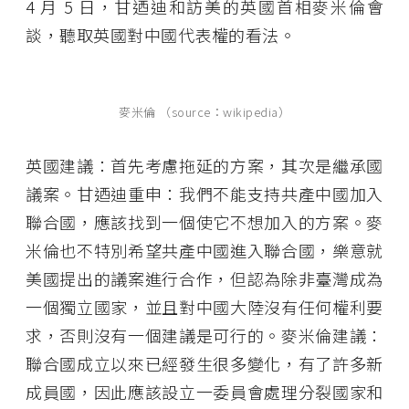
4 月 5 日，甘迺迪和訪美的英國首相麥米倫會
談，聽取英國對中國代表權的看法。
麥米倫 （source：wikipedia）
英國建議：首先考慮拖延的方案，其次是繼承國
議案。甘迺迪重申：我們不能支持共產中國加入
聯合國，應該找到一個使它不想加入的方案。麥
米倫也不特別希望共產中國進入聯合國，樂意就
美國提出的議案進行合作，但認為除非臺灣成為
一個獨立國家，並且對中國大陸沒有任何權利要
求，否則沒有一個建議是可行的。麥米倫建議：
聯合國成立以來已經發生很多變化，有了許多新
成員國，因此應該設立一委員會處理分裂國家和