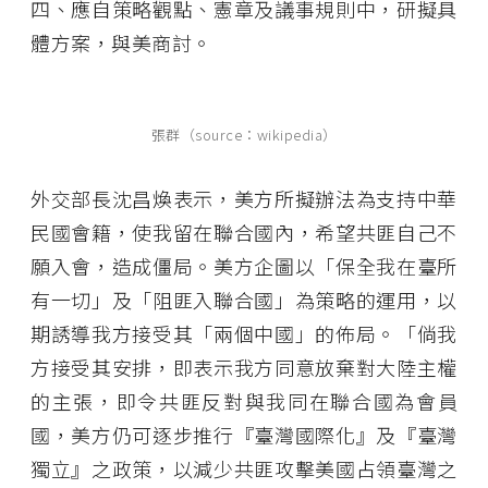
四、應自策略觀點、憲章及議事規則中，研擬具
體方案，與美商討。
張群（source：wikipedia）
外交部長沈昌煥表示，美方所擬辦法為支持中華
民國會籍，使我留在聯合國內，希望共匪自己不
願入會，造成僵局。美方企圖以「保全我在臺所
有一切」及「阻匪入聯合國」為策略的運用，以
期誘導我方接受其「兩個中國」的佈局。「倘我
方接受其安排，即表示我方同意放棄對大陸主權
的主張，即令共匪反對與我同在聯合國為會員
國，美方仍可逐步推行『臺灣國際化』及『臺灣
獨立』之政策，以減少共匪攻擊美國占領臺灣之