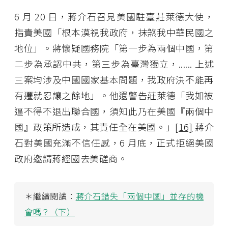
6 月 20 日，蔣介石召見美國駐臺莊萊德大使，
指責美國「根本漠視我政府，抹煞我中華民國之
地位」。蔣懷疑國務院「第一步為兩個中國，第
二步為承認中共，第三步為臺灣獨立，...... 上述
三案均涉及中國國家基本問題，我政府決不能再
有遷就忍讓之餘地」。他還警告莊萊德「我如被
逼不得不退出聯合國，須知此乃在美國『兩個中
國』政策所造成，其責任全在美國。」
[16]
蔣介
石對美國充滿不信任感，6 月底，正式拒絕美國
政府邀請蔣經國去美磋商。
＊繼續閱讀：
蔣介石錯失「兩個中國」並存的機
會嗎？（下）