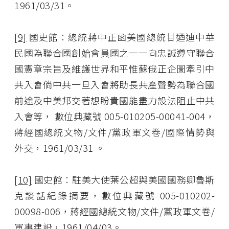
1961/03/31。
[9]
國史館：總統蔣中正函美國總統甘迺迪中華
民國為聯合國創始會員國之一一向忠誠遵守聯合
國憲章宗旨及維護世界和平惟蘇俄正企圖牽引中
共入會倘中共一旦入會將助長共產聲勢為聯合國
前途及中美邦交著想盼貴國能盡力設法阻止中共
入會等， 數位典藏號 005-010205-00041-004，
蔣經國總統文物/文件/黨政軍文卷/國際情勢與
外交，1961/03/31 。
[10]
國史館：駐美大使葉公超與美國國務卿魯斯
克談話紀錄摘要，數位典藏號 005-010202-
00098-006，蔣經國總統文物/文件/黨政軍文卷/
軍事建設，1961/04/03。