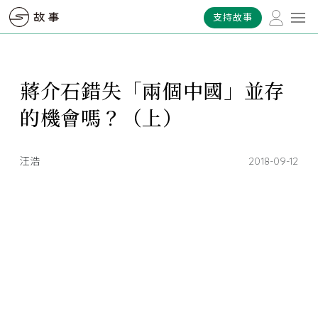
支持故事
蔣介石錯失「兩個中國」並存
的機會嗎？（上）
汪浩
2018-09-12