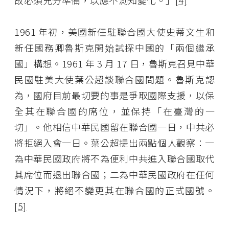
故必須充分準備，以應不測知變化。」
[4]
1961 年初，美國新任駐聯合國大使史蒂文生和
新任國務卿魯斯克開始試探中國的「兩個繼承
國」構想。1961 年 3 月 17 日，魯斯克召見中華
民國駐美大使葉公超談聯合國問題。魯斯克認
為，國府目前最切要的事是爭取國際支援，以保
全其在聯合國的席位，並保持「在臺灣的一
切」。他相信中華民國留在聯合國一日，中共必
將拒絕入會一日。葉公超提出兩點個人觀察：一
為中華民國政府將不為便利中共進入聯合國取代
其席位而退出聯合國；二為中華民國政府在任何
情況下，將絕不變更其在聯合國的正式國號。
[5]