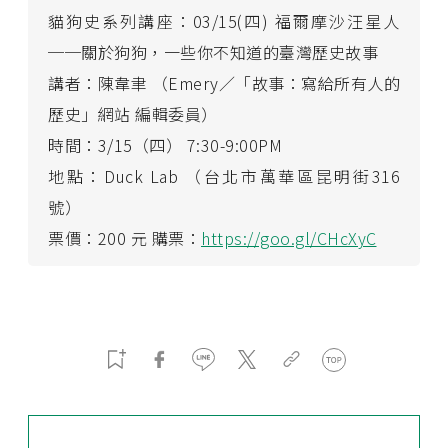
貓狗史系列講座：03/15(四) 福爾摩沙汪星人
──關於狗狗，一些你不知道的臺灣歷史故事
講者：陳韋聿 （Emery／「故事：寫給所有人的
歷史」網站 編輯委員）
時間：3/15（四） 7:30-9:00PM
地點：Duck Lab （台北市萬華區昆明街316
號）
票價：200 元 購票：
https://goo.gl/CHcXyC