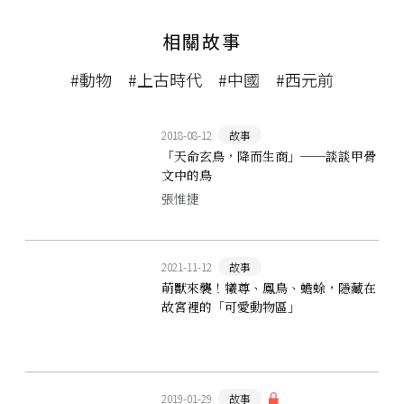
相關故事
#動物
#上古時代
#中國
#西元前
2018-08-12
故事
「天命玄鳥，降而生商」──談談甲骨
文中的鳥
張惟捷
2021-11-12
故事
萌獸來襲！犧尊、鳳鳥、蟾蜍，隱藏在
故宮裡的「可愛動物區」
2019-01-29
故事