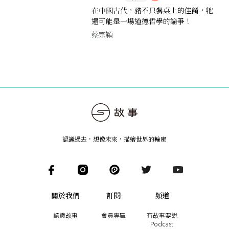
在中國古代，豬不只餐桌上的佳餚，牠
還可能是一場道德哲學的論爭！
蔡宗穎
認識過去，想像未來
，
描繪世界的輪廓
關於我們
訂閱
頻道
認識故事
會員專區
有故事要說
Podcast