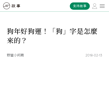
支持故事
狗年好狗運！「狗」字是怎麼
來的？
野蠻小邦周
2018-02-13