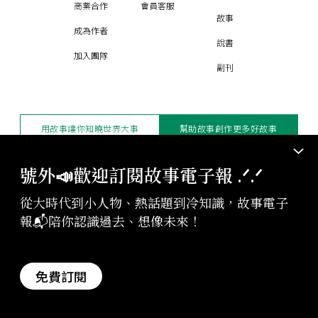
商業合作
會員客服
故事
成為作者
說書
加入團隊
副刊
用故事讓你知曉世界大事
幫助故事創作更多好故事
訂閱電子報
贊助支持
號外📣歡迎訂閱故事電子報 .ᐟ‪‪.ᐟ
從大時代到小人物、熱話題到冷知識，故事電子
版權聲明與轉載規範
報📬陪你認識過去、想像未來！
授權與合作：
contact@storystudio.tw
投稿文章：
gushi@storystudio.tw
StoryStudio Inc. All Rights Reserved.
免費訂閱