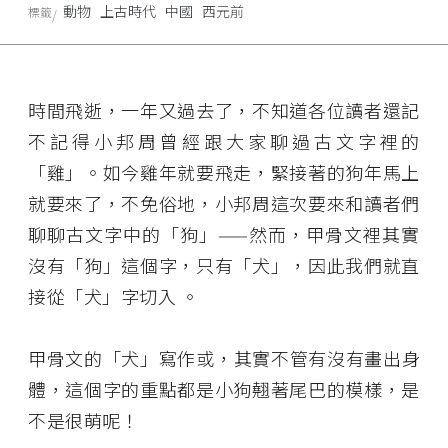
動物
上古時代
中國
西元前
標籤
時間飛逝，一年又過去了，不知道各位讀者還記
不記得小邦周曾經跟大家聊過古文字裡的
「雞」。如今雞年就要飛走，緊接著的狗年馬上
就要來了，不免俗地，小邦周這次要來和讀者們
聊聊古文字中的「狗」——然而，甲骨文裡其實
沒有「狗」這個字，只有「犬」，因此我們就直
接從「犬」字切入 。
甲骨文的「犬」寫作
或
，其實不管有沒有畫出身
體，這個字的重點都是小狗翹著尾巴的模樣，是
不是很萌呢！