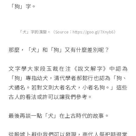
「狗」字。
「犬」字的演變。（Source：https://goo.gl/7Xnyb6）
那麼，「犬」和「狗」又有什麼差別呢？
文字學大家段玉裁在注《說文解字》中認為
「狗」專指幼犬，清代學者郝懿行也認為「狗、
犬通名。若對文則大者名犬，小者名狗。」這些
古人的看法或許可以讓我們參考。
最後再談一點「犬」在上古時代的故事。
從殷墟卜辭中我們可以發現，商代人祭祀時很常