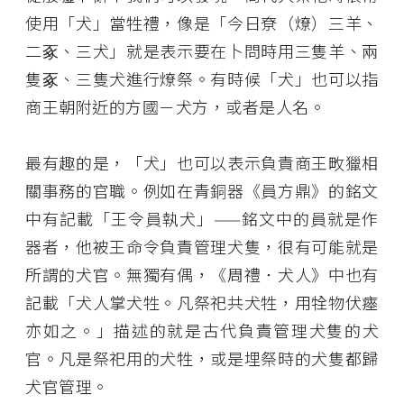
使用「犬」當牲禮，像是「今日尞（燎）三羊、
二豖、三犬」就是表示要在卜問時用三隻羊、兩
隻豖、三隻犬進行燎祭。有時候「犬」也可以指
商王朝附近的方國－犬方，或者是人名。
最有趣的是，「犬」也可以表示負責商王畋獵相
關事務的官職。例如在青銅器《員方鼎》的銘文
中有記載「王令員執犬」——銘文中的員就是作
器者，他被王命令負責管理犬隻，很有可能就是
所謂的犬官。無獨有偶，《周禮．犬人》中也有
記載「犬人掌犬牲。凡祭祀共犬牲，用牷物伏瘞
亦如之。」描述的就是古代負責管理犬隻的犬
官。凡是祭祀用的犬牲，或是埋祭時的犬隻都歸
犬官管理。