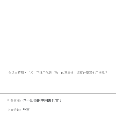
在遠古時期，「犬」字除了代表「狗」的意思外，還有什麼其他用法呢？
你不知道的中國古代文明
刊登專欄
故事
文章分類