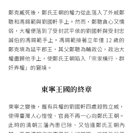
鄭克臧死後，鄭氏王朝的權力從此落入了外戚鄭
聰和馮錫範與劉國軒手上。然而，鄭聰貪心又懦
弱，大權便落到了受封武平侯的劉國軒與受封忠
誠伯的馮錫範手上。馮錫範接著立年僅 12 歲的
鄭克塽為延平郡王，其父鄭聰為輔政公，政治大
權盡歸他手上，使鄭氏王朝陷入「宗家橫行、群
奸弄權」的窘境。
東寧王國的終章
東寧之變後，握有兵權的劉國軒四處殺戮立威，
使得臺灣人心惶惶、官員不再一心向鄭氏王朝。
此時的清朝三藩內患已除、又恰逢鄭氏王朝內