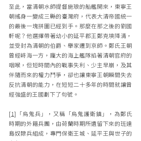
至此，當清朝水師提督施琅的船艦開來，東寧王
朝搖身一變成三縣的臺灣府，代表大清帝國統一
的最後一塊拼圖已經到手。那麼在那之後的劉國
軒呢？他選擇帶著幼小的延平郡王鄭克塽降清，
並受封為清朝的伯爵、舉家遷到京師。鄭氏王朝
曾經峙海一方，龐大的海上艦隊掐著清朝官府的
咽喉，但短時間內的戰事失利、少主早崩，及其
伴隨而來的權力鬥爭，卻也讓東寧王朝瞬間失去
反抗清朝的能力，在短短二十多年的時間就讓曾
經強盛的王國劃下了句號。
[
1
]「烏鬼兵」，又稱「烏鬼護衛鎮」，為鄭氏
時期的外籍兵團，由荷蘭時期所遺留下來的班達
島奴隸兵組成，專門保衛王城、延平王與世子的