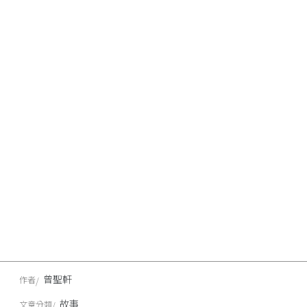
曾聖軒
作者
故事
文章分類