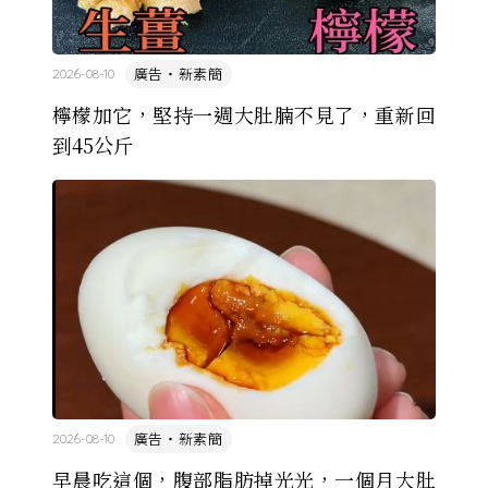
廣告・新素簡
2026-08-10
檸檬加它，堅持一週大肚腩不見了，重新回
到45公斤
廣告・新素簡
2026-08-10
早晨吃這個，腹部脂肪掉光光，一個月大肚