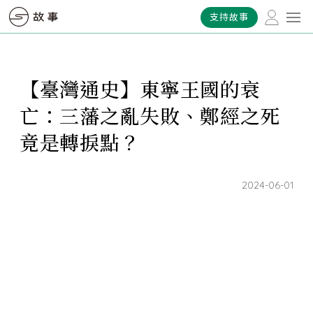
支持故事
【臺灣通史】東寧王國的衰
亡：三藩之亂失敗、鄭經之死
竟是轉捩點？
2024-06-01