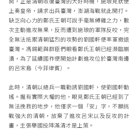
鬨，正是清朝收復臺灣的大好時機，施琅見狀便
上奏皇帝，請求出兵臺灣，澎湖海戰就此開打。
缺乏向心力的鄭氏王朝可說手毫無縛雞之力，數
次主動進攻無果，反而遭到施琅的軍隊反咬，完
全無法抵禦清朝猛烈的攻勢的劉國軒便率軍撤退
臺灣。馮錫範與群臣們眼看鄭氏王朝已經瀕臨崩
潰，為了延續國祚便開始計劃進攻位於臺灣南邊
的呂宋島（今菲律賓）。
此時，清朝以總兵一職勸誘劉國軒，使劉國軒動
搖。握有實際大權的他，眼見鄭氏王朝已經到了
無法挽救的地步，他僅求一個「安」字，不願挑
戰強大的清朝，放棄了進攻呂宋以及反攻的計
畫，主張舉國投降滿清才是上策。