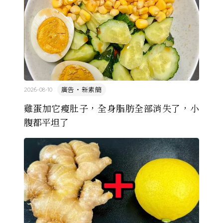
廣告・新素簡
2026-08-10
雞蛋加它瘦肚子，全身脂肪全部消失了，小
腹都平坦了