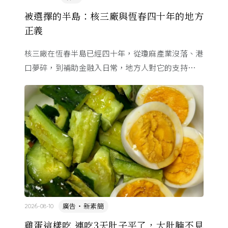
被選擇的半島：核三廠與恆春四十年的地方
正義
核三廠在恆春半島已經四十年，從瓊麻產業沒落、港
口夢碎，到補助金融入日常，地方人對它的支持其實
不是單純的選擇，而是長年資源不平衡下的無奈。透
過田野故事，看見核電、 ...
廣告・新素簡
2026-08-10
雞蛋這樣吃 連吃3天肚子平了，大肚腩不見