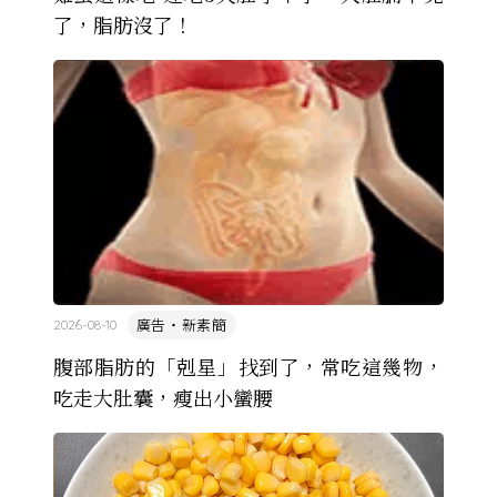
了，脂肪沒了！
廣告・新素簡
2026-08-10
腹部脂肪的「剋星」找到了，常吃這幾物，
吃走大肚囊，瘦出小蠻腰