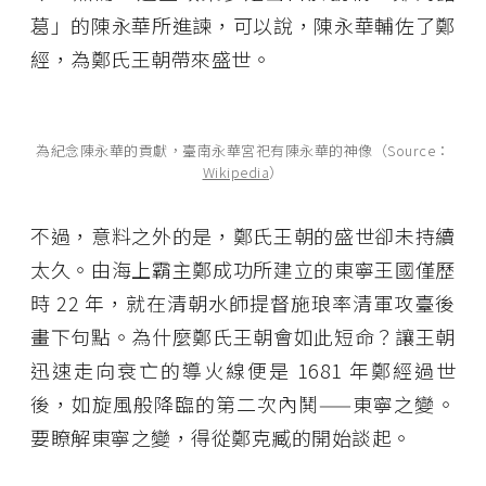
葛」的陳永華所進諫，可以說，陳永華輔佐了鄭
經，為鄭氏王朝帶來盛世。
為紀念陳永華的貢獻，臺南永華宮祀有陳永華的神像（Source：
Wikipedia
）
不過，意料之外的是，鄭氏王朝的盛世卻未持續
太久。由海上霸主鄭成功所建立的東寧王國僅歷
時 22 年，就在清朝水師提督施琅率清軍攻臺後
畫下句點。為什麼鄭氏王朝會如此短命？讓王朝
迅速走向衰亡的導火線便是 1681 年鄭經過世
後，如旋風般降臨的第二次內鬨——東寧之變。
要瞭解東寧之變，得從鄭克臧的開始談起。