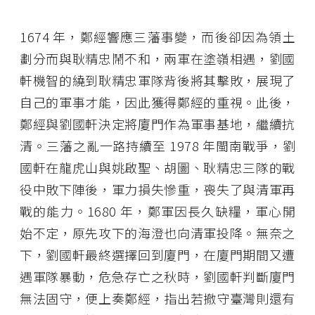
1674 年，鄭經響應三藩事變，而後卻因為領土
劃分而與耿精忠鬧不和，兩軍在塗嶺相遇，劉國
軒機智的繞到耿精忠軍隊背後將其擊敗，展現了
自己的軍事才能，因此獲得鄭經的重視。此後，
鄭經與劉國軒決定將廈門作為軍事基地，繼續抗
清。三藩之亂一路持續至 1978 年閩南戰爭，劉
國軒在龍虎山與姚啟聖、胡圖、耿精忠三隊的戰
役中敗下陣後，軍力損失慘重，喪失了與清軍再
戰的能力。1680 年，鄭軍因長久缺糧，軍心開
始不定，原先攻下的海澄也向清軍投降。無奈之
下，劉國軒最終選擇回到廈門，在廈門期間又遭
遇軍隊暴動，危急存亡之秋時，劉國軒判斷廈門
無法固守，便上奏鄭經，指出若撤守臺灣則還有