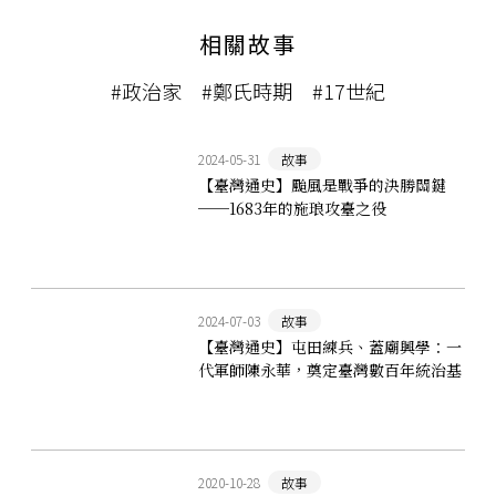
相關故事
#政治家
#鄭氏時期
#17世紀
2024-05-31
故事
【臺灣通史】颱風是戰爭的決勝關鍵
──1683年的施琅攻臺之役
2024-07-03
故事
【臺灣通史】屯田練兵、蓋廟興學：一
代軍師陳永華，奠定臺灣數百年統治基
礎
2020-10-28
故事