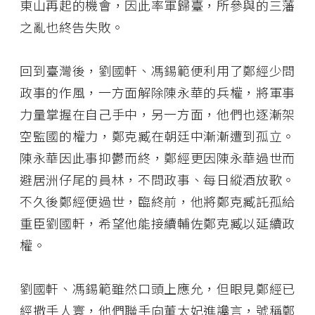
東山再起的機會，因此率軍歸臺，所參與的三藩
之亂也終告失敗。
回到臺灣後，劉國軒、馮錫範便利用了鄭經少問
政事的作風，一方面解除陳永華的兵權，將軍事
力量掌握在自己手中，另一方面，他們也逐漸架
空監國的權力，鄭克臧在朝廷中漸漸遭到孤立。
陳永華因此事抑鬱而終，鄭經更因陳永華過世而
避居洲仔尾的員林，不問政事、每日縱酒放歌。
不久後鄭經便過世，臨終前，他將鄭克臧託孤給
重臣劉國軒，希望他能接續輔佐鄭克臧以延續政
權。
劉國軒、馮錫範雖然口頭上應允，但眼見鄭經已
經撒手人寰，他們聯手向董太妃進讒言，號稱鄭