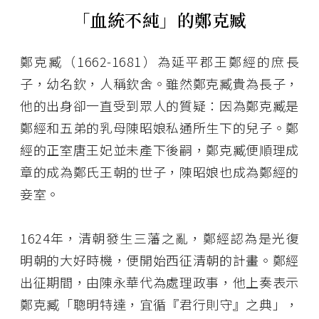
「血統不純」的鄭克臧
鄭克臧（1662-1681）為延平郡王鄭經的庶長
子，幼名欽，人稱欽舍。雖然鄭克臧貴為長子，
他的出身卻一直受到眾人的質疑：因為鄭克臧是
鄭經和五弟的乳母陳昭娘私通所生下的兒子。鄭
經的正室唐王妃並未產下後嗣，鄭克臧便順理成
章的成為鄭氏王朝的世子，陳昭娘也成為鄭經的
妾室。
1624年，清朝發生三藩之亂，鄭經認為是光復
明朝的大好時機，便開始西征清朝的計畫。鄭經
出征期間，由陳永華代為處理政事，他上奏表示
鄭克臧「聰明特達，宜循『君行則守』之典」，