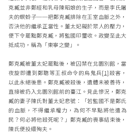
克臧並非鄭經和乳母陳昭娘的生子，而是李氏屠
夫的螟蛉子──把鄭克臧排除在王室血脈之外，
否決他的繼承正當性。董太妃礙於眾人的壓力，
便下令罷黜鄭克臧，將監國印璽收。政變至此大
抵成功，稱為「東寧之變」。
鄭克臧被董太妃罷黜後，被囚禁在北園別館，當
夜旋即遭到鄭聰等王叔命令的烏鬼兵
[1]
殺害，
以此永絕後患。鄭克臧被殺後，遺體未被善待，
直接被扔入北園別館前的臺江。見此慘況，鄭克
臧的妻子陳氏對董太妃悲號：「若監國不是鄭氏
的血脈，不得繼承權力，為何不早點將他遣為
民？何必將他殺死呢？」鄭克臧的喪事結束後，
陳氏便投繯殉夫。