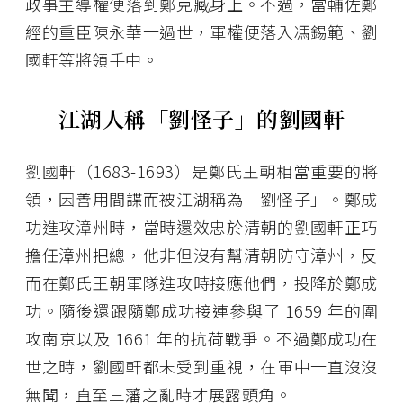
政事主導權便落到鄭克臧身上。不過，當輔佐鄭
經的重臣陳永華一過世，軍權便落入馮錫範、劉
國軒等將領手中。
江湖人稱「劉怪子」的劉國軒
劉國軒（1683-1693）是鄭氏王朝相當重要的將
領，因善用間諜而被江湖稱為「劉怪子」。鄭成
功進攻漳州時，當時還效忠於清朝的劉國軒正巧
擔任漳州把總，他非但沒有幫清朝防守漳州，反
而在鄭氏王朝軍隊進攻時接應他們，投降於鄭成
功。隨後還跟隨鄭成功接連參與了 1659 年的圍
攻南京以及 1661 年的抗荷戰爭。不過鄭成功在
世之時，劉國軒都未受到重視，在軍中一直沒沒
無聞，直至三藩之亂時才展露頭角。