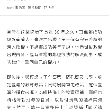
政治家
鄭氏時期
17世紀
標籤
臺灣在荷蘭統治下長達 38 年之久，直至鄭成功
驅逐荷蘭人，臺灣才出現了第一個有完備系統的
漢人政權。不過鄭成功英年早逝，他過世後政權
出現內鬨，握有軍權的鄭經很快的解決亂事，成
功繼位、鞏固自己的權力。
即位後，鄭經設立了全臺第一間孔廟及官學，奠
定臺灣的教育政策；同時展開軍屯政策，確保臺
灣的糧食來源。為維持海上的物資運補，鄭經也
賄賂清朝沿海的官員，以對付清朝的遷界禁海
令。然而，這些政策多是出自於號稱「鄭氏諸