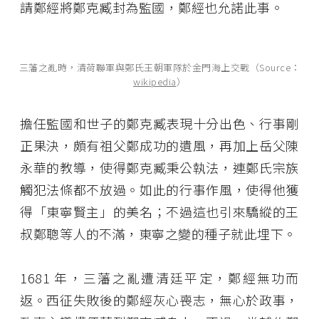
請鄭經將鄭克臧封為監國，鄭經也允諾此事。
三藩之亂時，清荷聯軍與鄭氏王朝軍隊於金門海上交戰（Source：
wikipedia
）
擔任監國和世子的鄭克臧表現十分出色、行事剛
正果決，頗有祖父鄭成功的遺風，再加上岳父陳
永華的教導，使得鄭克臧秉公執法，連鄭氏宗族
觸犯法條都不放過。如此的行事作風，使得他獲
得「東寧賢主」的美名；不過這也引來驕縱的王
叔鄭聰等人的不滿，東寧之變的種子就此埋下。
1681 年，三藩之亂遭清廷平定，鄭經無功而
返。西征失敗後的鄭經灰心喪志，無心於政事，