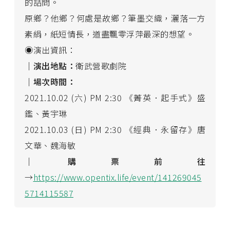
的詰問。
原鄉？他鄉？何處是故鄉？筆墨交織，灑落一方
素絹，紙短情長，道盡飄零浮萍最深的想望。
◉演出資訊：
｜演出地點：
衛武營歌劇院
｜場次時間：
2021.10.02 (六) PM 2:30 《菁英．起手式》盛
鑑、黃宇琳
2021.10.03 (日) PM 2:30 《經典．永留存》唐
文華、魏海敏
｜購票前往
→
https://www.opentix.life/event/141269045
5714115587