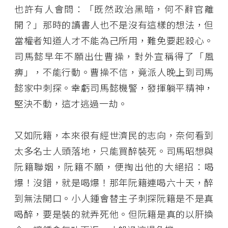
也許有人會問：「既然政治黑暗，何不辭官離
開？」那時的讀書人也不是沒有這樣的想法，但
當權者知道人才不能為己所用，難免要起殺心。
司馬懿早年不願出仕曹操，對外宣稱得了「風
痹」，不能行動。曹操不信，竟派人晚上到司馬
懿家中刺探。幸虧司馬懿機警，發揮躺平精神，
堅決不動，這才逃過一劫。
又如阮籍，本來很有經世濟民的志向，奈何看到
太多名士人頭落地，只能買醉裝死。司馬昭想與
阮籍聯姻，阮籍不願，便掏出他的大絕招：喝
爆！沒錯，就是喝爆！那年阮籍連喝六十天，醉
到無法開口。小人鍾會替主子刺探阮籍是不是真
喝醉，要是裝的就弄死他。但阮籍是真的以肝換