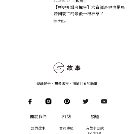
2015-02-17
故事
【歷史知識考掘學】水資源是導致羅馬
帝國衰亡的最後一根稻草？
徐力恆
認識過去，想像未來
，
描繪世界的輪廓
關於我們
訂閱
頻道
認識故事
會員專區
有故事要說
Podcast