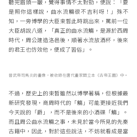
聽完眉頭一皺，覺得事情不太對勁，便說：「要
是照你這樣說，曲水流觴很不吉利呀！」殊不
知，一旁博學的大臣束晳此時跳出來，罵前一位
大臣胡說八道，「真正的曲水流觴，是源於西周
時代，周公建造洛邑後，順著水流放酒杯，後來
的君王也仿效他，便成了習俗」。
晉武帝司馬炎的畫像，被收錄在唐代畫家閻立本《古帝王圖》中。
不過，歷史上的束晳雖然以博學著稱，但根據最
新研究發現，商周時代的「觴」可能更接近我們
今天說的「爵」，而不是後來的小酒碟「觴」。
而且周公曲水流觴之事，未見於當今所見的先秦
古籍中，因此，對於這些說法，不妨就看成是當