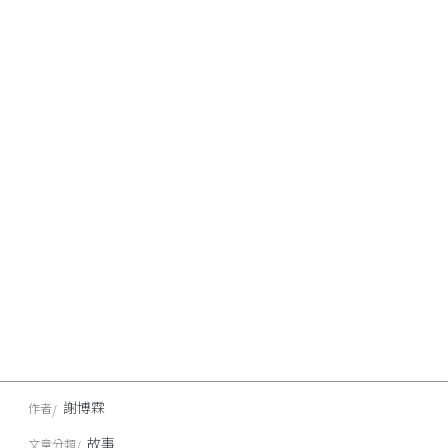
謝博霖
作者
故事
文章分類