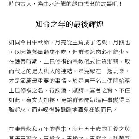
時的古人，為曲水流觴的緣由想出的故事吧！
知命之年的最後輝煌
如同今日中秋節，月亮從主角成了陪襯，月餅也
可以因為熱量顧慮不吃，但群聚烤肉必不能少。
在魏晉時期，上巳修禊的宗教儀式性質漸弱，取
而代之的是人與人的連結，畢竟聚在一起玩樂，
才是節慶最重要的事情。於是東晉名士便開始藉
上巳修禊之名，行飲酒、賦詩、宴會之實。不僅
如此，有文人加持，更讓群聚開趴這件事變得高
雅起來，而非喝得醉醺醺地酒鬼狂歡而已。
在東晉永和九年的春末，時年五十歲的王羲之與
其子王凝之、王徽之、王操之、王獻之，趁著春