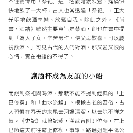
不僅劉伶用「祭祀」這一名義暗渡陳倉，痛痛快
快地飲了一大杯，古人也常透過「祭祀」，正大
光明地飲酒享樂、放鬆自我。除此之外，《尚
書・酒誥》雖然主要意旨是禁酒，卻也在書中提
到「為人子女，辛苦勞作，使父母歡喜，可以慶
祝飲酒。」可見古代的人們對酒，那又愛又恨的
心情，實在複雜的不得了。
讓酒杯成為友誼的小船
而說到祭祀與喝酒，那就不能不提到經典的「上
巳修禊」和「曲水流觴」。根據古老的習俗，古
人習慣在春天的末尾去河邊清潔，以去除不祥之
氣。《史記》就曾記載，漢武帝剛即位時，在上
巳節這天前往霸上修禊，事畢，路過姐姐平陽公