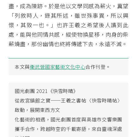
盡，成為陳跡。於是他以文學同感為薪火，冀望
「列敘時人，錄其所述，雖世殊事異，所以興
懷，其致一也。」也許王羲之希望後人讀到此
處，能與他同情共感，縱使物換星移，肉身的柴
薪燒盡，那份幽情也終將傳遞下去，永遠不滅。
本文與
衛武營國家藝術文化中心
合作刊登。
國光劇團 2021《快雪時晴》
從故宮鎮館之寶──王羲之書帖〈快雪時晴帖〉
啟動，展開東西方文
化藝術的相遇，國光劇團首度與高雄市交響樂團
攜手合作，跨越時空的千載寄語，來自靈魂深處