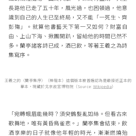
長路他已走了五十年，風光過，也困頓過，他意
識到自己的人生已至終局，又不能「一死生、齊
彭殤」。就算他書藝天下第一又如何？財富自
由、上山下海、揪團開趴，留給他的時間已然不
多。蘭亭諸客詩已成，酒已飲，等著王羲之為詩
集寫序。
王羲之的〈蘭亭集序〉（神龍本）這個版本被普遍認為是最接近正本的
摹本，現藏於北京故宮博物院（Source:
Wikipedia
）
「宛轉蛾眉能幾時？須臾鶴髮亂如絲。但看古來
歌舞地，唯有黃昏鳥雀悲。」蘭亭集會結束，飲
酒享樂的日子就像他年輕的時光，漸漸燃燒殆