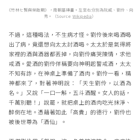
《竹林七賢與榮啟期》，南朝墓磚畫。左至右分別為阮咸、劉伶、向
秀。（Source:
Wikipedia
）
不過，這種喝法，不生病才怪。劉伶後來喝酒喝
出了病，竟還想向太太討酒喝。太太於是氣得將
家裡的酒與酒器都丟掉，向劉伶痛哭陳情，求他
戒酒。愛酒的劉伶佯稱要向神明起誓戒酒，太太
不知有詐，在神桌上準備了酒肉。劉伶一看，精
神都來了，對著神明說：「天生劉伶，以酒為
名。」又說「一口一斛，五斗酒醒。女人的話，
千萬別聽！」說罷，就把桌上的酒肉吃光抹淨、
醉倒在地。憑藉著如此「高貴」的德行，劉伶也
被後世尊為「酒仙」。