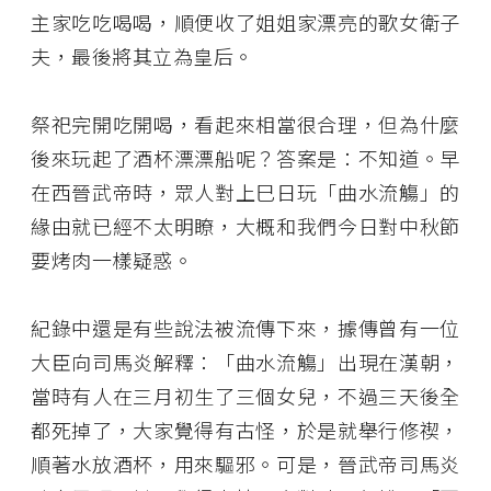
主家吃吃喝喝，順便收了姐姐家漂亮的歌女衛子
夫，最後將其立為皇后。
祭祀完開吃開喝，看起來相當很合理，但為什麼
後來玩起了酒杯漂漂船呢？答案是：不知道。早
在西晉武帝時，眾人對上巳日玩「曲水流觴」的
緣由就已經不太明瞭，大概和我們今日對中秋節
要烤肉一樣疑惑。
紀錄中還是有些說法被流傳下來，據傳曾有一位
大臣向司馬炎解釋：「曲水流觴」出現在漢朝，
當時有人在三月初生了三個女兒，不過三天後全
都死掉了，大家覺得有古怪，於是就舉行修禊，
順著水放酒杯，用來驅邪。可是，晉武帝司馬炎