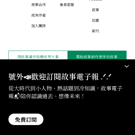
商業合作
會員客服
故事
成為作者
說書
加入團隊
副刊
用故事讓你知曉世界大事
幫助故事創作更多好故事
訂閱電子報
贊助支持
號外📣歡迎訂閱故事電子報 .ᐟ‪‪.ᐟ
從大時代到小人物、熱話題到冷知識，故事電子
版權聲明與轉載規範
報📬陪你認識過去、想像未來！
授權與合作：
contact@storystudio.tw
投稿文章：
gushi@storystudio.tw
StoryStudio Inc. All Rights Reserved.
免費訂閱