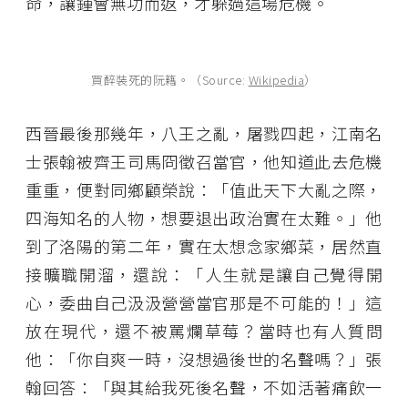
命，讓鍾會無功而返，才躲過這場危機。
買醉裝死的阮籍。（Source:
Wikipedia
）
西晉最後那幾年，八王之亂，屠戮四起，江南名
士張翰被齊王司馬冏徵召當官，他知道此去危機
重重，便對同鄉顧榮說：「值此天下大亂之際，
四海知名的人物，想要退出政治實在太難。」他
到了洛陽的第二年，實在太想念家鄉菜，居然直
接曠職開溜，還說：「人生就是讓自己覺得開
心，委曲自己汲汲營營當官那是不可能的！」這
放在現代，還不被罵爛草莓？當時也有人質問
他：「你自爽一時，沒想過後世的名聲嗎？」張
翰回答：「與其給我死後名聲，不如活著痛飲一