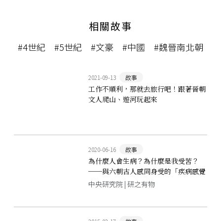
相關故事
#4世紀
#5世紀
#文豪
#中國
#魏晉南北朝
2021-09-13
故事
工作不順利，那就去旅行吧！跟著晉朝
文人爬山、遊河玩起來
2020-06-16
故事
為什麼人會生病？為什麼是我受苦？
──與六朝古人感同身受的「疾病感覺
地圖」
中央研究院 | 研之有物