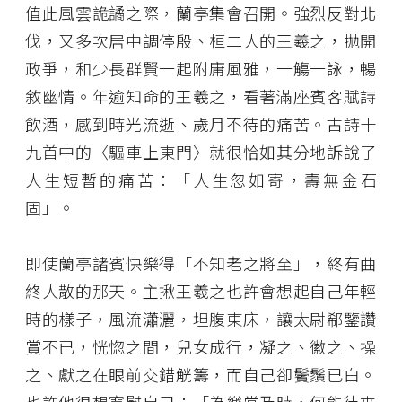
值此風雲詭譎之際，蘭亭集會召開。強烈反對北
伐，又多次居中調停殷、桓二人的王羲之，拋開
政爭，和少長群賢一起附庸風雅，一觴一詠，暢
敘幽情。年逾知命的王羲之，看著滿座賓客賦詩
飲酒，感到時光流逝、歲月不待的痛苦。古詩十
九首中的〈驅車上東門〉就很恰如其分地訴說了
人生短暫的痛苦：「人生忽如寄，壽無金石
固」。
即使蘭亭諸賓快樂得「不知老之將至」，終有曲
終人散的那天。主揪王羲之也許會想起自己年輕
時的樣子，風流瀟灑，坦腹東床，讓太尉郗鑒讚
賞不已，恍惚之間，兒女成行，凝之、徽之、操
之、獻之在眼前交錯觥籌，而自己卻鬢鬚已白。