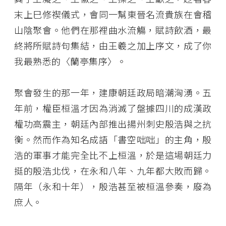
末上巳修禊儀式，會同一幫東晉名流貴族在會稽
山陰聚會。他們在那裡曲水流觴，賦詩飲酒，最
終將所賦詩句集結，由王羲之加上序文，成了你
我最熟悉的〈蘭亭集序〉。
聚會發生的那一年，建康朝廷政局暗潮洶湧。五
年前，權臣桓溫才因為消滅了盤據四川的成漢政
權功高震主，朝廷內部推出揚州刺史殷浩與之抗
衡。然而作為知名成語「書空咄咄」的主角，殷
浩的軍事才能完全比不上桓溫，於是這場朝廷力
挺的殷浩北伐，在永和八年、九年都大敗而歸。
隔年（永和十年），殷浩甚至被桓溫參奏，廢為
庶人。