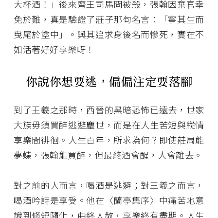
大杯酒！」後來齊王司馬冏被殺，張翰因棄官幸
免於難，真是驗證了莊子那句名言：「寧其生而
曳尾於塗中」。與其追求身後名而慘死，實在不
如活著好好享樂呀！
你說你想要逃，偏偏注定要落腳
到了王羲之那時，西晉的黑暗恐怖已遠去，世家
大族毋須買醉逃避塵世，而是在人生苦短與縱情
享樂間徘徊。人生百年，所求為何？即使莊周能
夢蝶，張翰能買醉，但最終酒會醒，人會離去。
對之前的人而言，喝酒是逃避；對王羲之而言，
喝酒吟詩是享受。他在〈蘭亭集序〉中痛苦地意
識到脩短隨化，曲終人散，享樂終有盡期。人生