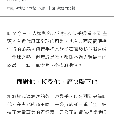
4世紀
5世紀
文豪
中國
魏晉南北朝
標籤
時至今日，人類對飲品的追求似乎還看不到盡
頭。有近代風靡全球的可樂，也有東西反覆傳播
流行的茶品。儘管手搖茶飲從臺灣發跡並漸有輸
出全球之勢，但無論是誰，都敵不過人類最早的
飲品──酒，至今屹立不搖的地位。
面對他、接受他、痛快喝下他
相較於起源較晚的茶，酒幾乎可以追溯到史前時
代。在古老的商王國，王公貴族耗費重「金」鑄
造了大量華美的青銅器，只為了能耀武揚威地喝