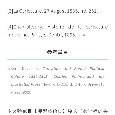
[3]
La Caricature. 27 August 1835, no. 251.
[4]
Champfleury. Histoire de la caricature
moderne. Paris, E. Dentu, 1865, p. vii.
參考書目
Kerr, David. S.
Caricature and French Political
Culture 1830-1848. Charles Philipon
and the
Illustrated Press
. New York-Oxford, Oxford University
Press, 2000.
本文轉載自【漫遊藝術史】原文
〈藝術界的魯