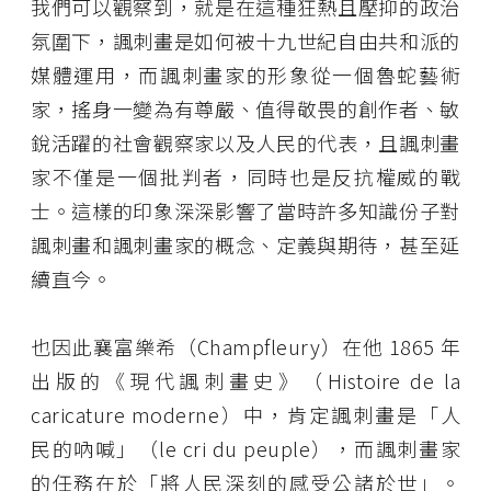
我們可以觀察到，就是在這種狂熱且壓抑的政治
氛圍下，諷刺畫是如何被十九世紀自由共和派的
媒體運用，而諷刺畫家的形象從一個魯蛇藝術
家，搖身一變為有尊嚴、值得敬畏的創作者、敏
銳活躍的社會觀察家以及人民的代表，且諷刺畫
家不僅是一個批判者，同時也是反抗權威的戰
士。這樣的印象深深影響了當時許多知識份子對
諷刺畫和諷刺畫家的概念、定義與期待，甚至延
續直今。
也因此襄富樂希（Champfleury）在他 1865 年
出版的《現代諷刺畫史》（Histoire de la
caricature moderne）中，肯定諷刺畫是「人
民的吶喊」（le cri du peuple），而諷刺畫家
的任務在於「將人民深刻的感受公諸於世」。