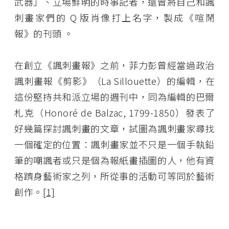
武器」、立場鮮明的時事記者，還曾將自己和諷
刺畫家們的 Q 版肖像打上名字，製成《喧鬧
報》的刊頭 。
在創立《諷刺畫報》之前，菲力彭曾經當過政治
諷刺畫報《剪影》（La Sillouette）的編輯，在
這份堅持共和派立場的週刊中，同為編輯的巴爾
札克（Honoré de Balzac, 1799-1850）發表了
好幾篇探討諷刺畫的文章，試圖為諷刺畫家尋找
一個確定的位置：諷刺畫家並不只是一個手執鉛
筆的嘲諷者或只是個為報紙畫插圖的人，他有資
格躋身藝術家之列，所從事的活動可等同於藝術
創作。
[1]