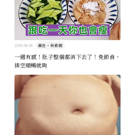
廣告・新素簡
2026-08-08
一週有感！肚子整個都消下去了！免節食，
排空順暢就夠