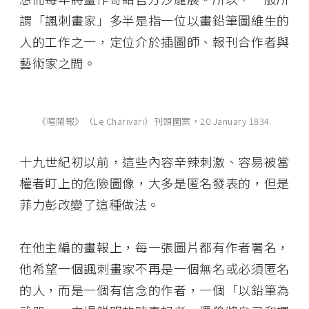
謂「諷刺畫家」多半是指一位以畫鉛筆圖維生的
人的工作之一，定位介於插圖師、報刊合作者與
藝術家之間。
《喧鬧報》（Le Charivari）刊頭圖案，20 January 1834.
十九世紀初以前，這些內容辛辣刺激、容易被當
權者盯上的危險圖像，大多是匿名發表的，但是
菲力彭改變了這種做法。
在他主編的畫報上，每一張圖片都有作者署名，
他希望一個諷刺畫家不再是一個無名或必須匿名
的人，而是一個有信念的作者，一個「以鉛筆為