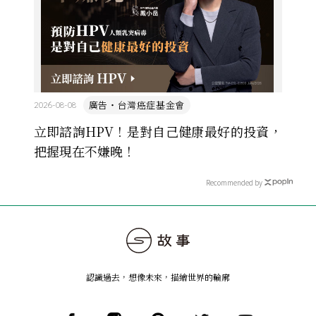
廣告・台灣癌症基金會
2026-08-08
立即諮詢HPV！是對自己健康最好的投資，
把握現在不嫌晚！
Recommended by
認識過去，想像未來
，
描繪世界的輪廓