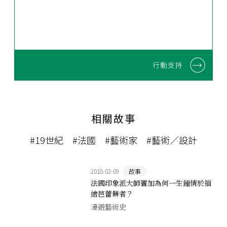
行動支持
相關故事
#19世紀
#法國
#藝術家
#藝術／設計
2018-02-09
故事
法國印象派大師竇加為何一生鍾情於描
繪芭蕾舞者？
漫遊藝術史