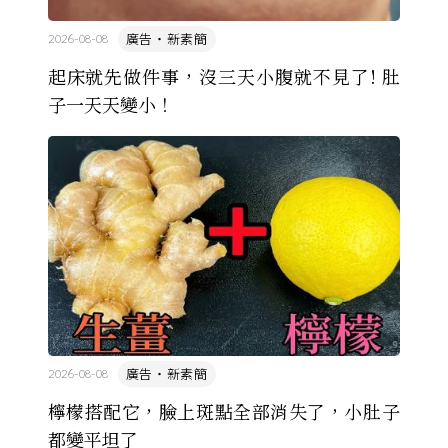
廣告・新素簡
2026-08-08
起床就先做件事，沒三天小腹就不見了! 肚
子一天天變小！
廣告・新素簡
2026-08-08
檸檬搭配它，臉上斑點全部消失了，小肚子
都變平坦了