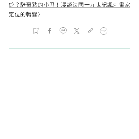
蛇？騎豪豬的小丑！漫談法國十九世紀諷刺畫家
定位的轉變〉