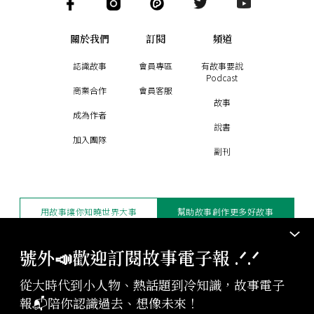
關於我們
訂閱
頻道
認識故事
會員專區
有故事要說
Podcast
商業合作
會員客服
故事
成為作者
說書
加入團隊
副刊
用故事讓你知曉世界大事
幫助故事創作更多好故事
訂閱電子報
贊助支持
號外📣歡迎訂閱故事電子報 .ᐟ‪‪.ᐟ
從大時代到小人物、熱話題到冷知識，故事電子
版權聲明與轉載規範
報📬陪你認識過去、想像未來！
授權與合作：
contact@storystudio.tw