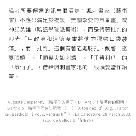
編者所要傳達的訊息很清楚：諷刺畫家（藝術
家）不應只滿足於複製「無關緊要的風景畫」或
神話英雄（暗諷學院派藝術），而是帶著批判的
眼光「用政治和道德漫畫將他的獵物口袋裝
滿」；而「批判」這個有著老嫗臉孔、戴著「巫
婆眼鏡」、「頭髮尖如刺蝟」、「手帶利爪」的
「壞仙子」，借給諷刺畫家她的一根頭髮當作鉛
筆。
Auguste Desperret, 〈瞄準你的鼻子，D’Arg…！瞄準你的眼睛，
Bartholo！瞄準你們這些肥豬！〉（ “A ton nez, d’Arg… ! à ton
œil Bartholo ! à vous, ventrus !! ”）, La Caricature, 28 March 1833.
(Source Gallica.bnf.fr/BnF)