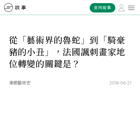
支持故事
從「藝術界的魯蛇」到「騎豪
豬的小丑」，法國諷刺畫家地
位轉變的關鍵是？
漫遊藝術史
2018-06-21