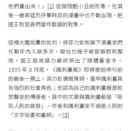
他們畫出來！」
[2]
這個殘酷小丑的形象，在其
後一連串猛烈抨擊時政的漫畫中也不斷出現，把
國王和官員們當作戲謔的對象。
這樣大膽挑釁的批判，使菲力彭和旗下漫畫家們
在數年內入獄多次，報社也幾乎被鉅額罰款壓
垮。國王路易腓力最終祭出了媒體審查令，
1835 年 8 月底，《諷刺畫報》即將被迫停刊前
的最後一期上，菲力彭慷慨陳詞，重申諷刺畫具
有強烈的社會角色；他認為自己的諷刺畫報是民
眾聲音的傳達者，其中的文章與諷刺畫都是「受
到人民的啟發」，作者和諷刺畫家不過是人民的
「文字秘書和畫師」。
[3]