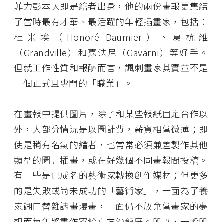
菲力彭本人即是繪者出身，他的兩份畫報更集結
了當時最有才華、最活躍的年輕插畫家，包括：
杜米埃（Honoré Daumier）、葛杭維
（Grandville）和嘉法尼（Gavarni）等好手。
但就工作性質和報酬而言，諷刺畫家其實並不是
一個正式且專門的「職業」。
在畫報中提供圖片，除了和某些報紙固定合作以
外，大部分情況是以圖計費，薪資相當微薄；即
使是稍有名氣的繪者，也常常必須兼差製作其他
類型的圖書插畫，或在好幾個不同畫報間投稿。
有一些是已成名的藝術家轉換創作媒材；但更多
的是失敗或尚未成功的「藝術家」，一面為了養
家餬口替雜誌畫漫畫，一面仍不放棄當畫家的夢
想而每年將畫作寄給官方沙龍展。所以，一般所