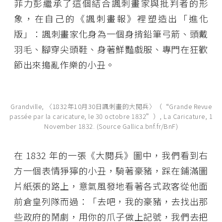
菲力彭繼承了這個結合諷刺畫家與批判者的形
象，在自己的《諷刺畫報》裡塑造出「進化
版」：諷刺畫家化身為一個身揹鉛筆弓箭、頭戴
羽毛、腳穿尖頭鞋、身著鮮豔戲服、專門在狂歡
節出來搗亂作樂的小丑。
Grandville, 〈1832年10月30日諷刺畫的大閱兵〉（“Grande Revue
passée par la caricature, le 30 octobre 1832”）, La Caricature, 1
November 1832. (Source Gallica.bnf.fr/BnF)
在 1832 年的一張《大閱兵》圖中，我們看到右
方一個表情猙獰的小丑，騎著豪豬，踩在鋪滿圖
片紙張的路上，意氣風發地看著各式政客從他面
前倉皇列隊而過：「去吧，我的豪豬，去找出那
些政府的鬧劇，用你的爪子做上記號，我們去把