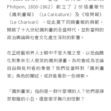
Philipon, 1800-1862）創立了 2 份插畫報刊
《諷刺畫報》（La Caricature）及《喧鬧報》
（Le Charivari），從此奠下同類畫報的典範，
開啟了十九世紀諷刺畫的全盛時代，並對當時的
政治輿論與社會文化產生深刻的影響。
在正統藝術界人士眼中不登大雅之堂、以扭曲醜
化對象來引人發笑的諷刺漫畫，為何會成為言論
自由與批判者的象徵？我們從當時對「諷刺畫
家」角色的闡述，或許能看到一些線索。
「諷刺畫家」指的是一群什麼樣的人？他們是譁
眾取寵的小丑，還是張牙舞爪的怪獸？