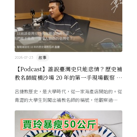
故事
2026-07-23
【Podcast】誰說臺灣史只能悲情？歷史補
教名師縱橫沙場 20 年的第一手現場觀察 ft.
呂捷
呂捷教歷史，是大學時代，從一家海產店開始的。從
青澀的大學生到闖出補教名師的稱號，他觀察過幾十
萬名學生怎麼學歷史，也看著臺灣的歷史教育從課本
裡幾乎沒有臺灣史，一路 ...