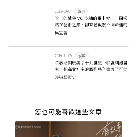
2021-09-07
故事
吃土的梵谷 vs. 吃補的畢卡索──同樣
站在藝術之巔，卻有著截然不同命運的
兩位藝術家
吳宜蓉
2019-11-09
故事
拿藝術開玩笑？十九世紀一群諷刺漫畫
家，把高貴神聖的藝術品全畫成了可笑
的漫畫
漫遊藝術史
您也可能喜歡這些文章