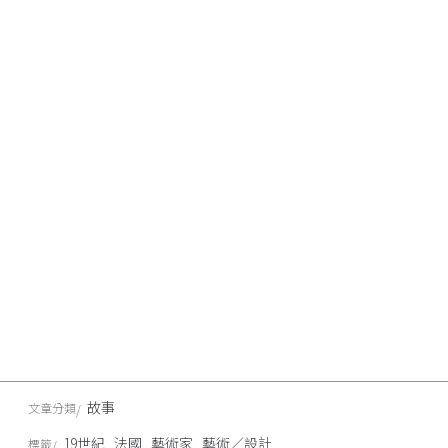
故事
文章分類
19世紀
法國
藝術家
藝術／設計
標籤