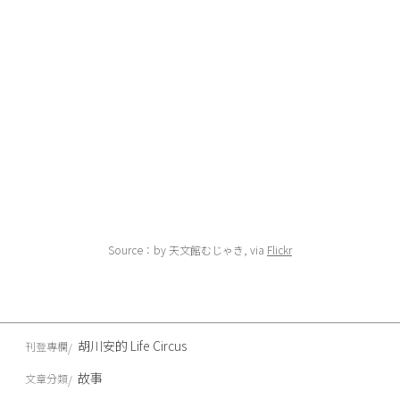
Source：by 天文館むじゃき, via
Flickr
胡川安的 Life Circus
刊登專欄
故事
文章分類