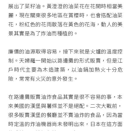
展出了菜籽油。黃澄澄的油菜花在花開時相當美
麗，現在關東很多地區在賞櫻時，也會搭配油菜
花，粉紅色的花雨散落在黃色的花海，動人的美
景其實是為了炸油而種植的。
廉價的油源取得容易，接下來就是火爐的溫度控
制。天婦羅一開始以路邊攤的形式販賣，但是江
戶時代主要為木造建築，以油鍋加熱火十分危
險，常常有火災的意外發生。
在路邊攤販賣油炸食品其實是很不容易的事，本
來美國的漢堡與薯條並不是絕配。二次大戰前，
很多販賣漢堡的餐廳並不賣油炸的食品，因為當
時定溫的炸油機器尚未發明出來，日本在這方面