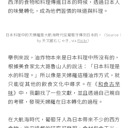
西洋的食物和料理傳進日本的時候，透過日本人
的味覺轉化，成為他們習慣的味道與料理。
日本料理中的天婦羅是大航海時代從葡萄牙傳到日本的。（Source：
by 天文館むじゃき, via
Flickr
）
舉例來說，油炸物本來是日本料理中所沒有的，
根據美食家北大路魯山人的說法：「日本料理是
水的料理。」所以像是天婦羅這種油炸方式，就
只能從其他的飲食文化中尋求。在《
和食古早
味
》中，我翻找了一些文獻，並且透過自己親自
的考察，發現天婦羅在日本轉化的過程。
在大航海時代，葡萄牙人為日本帶來不少的西方