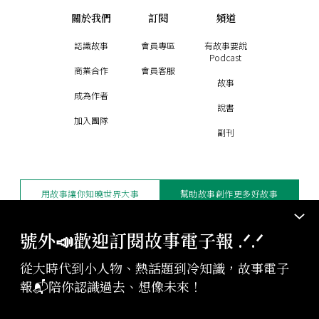
關於我們
訂閱
頻道
認識故事
會員專區
有故事要說
Podcast
商業合作
會員客服
故事
成為作者
說書
加入團隊
副刊
用故事讓你知曉世界大事
幫助故事創作更多好故事
訂閱電子報
贊助支持
號外📣歡迎訂閱故事電子報 .ᐟ‪‪.ᐟ
從大時代到小人物、熱話題到冷知識，故事電子
版權聲明與轉載規範
報📬陪你認識過去、想像未來！
授權與合作：
contact@storystudio.tw
投稿文章：
gushi@storystudio.tw