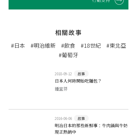
行動支持
相關故事
#日本
#明治維新
#飲食
#18世紀
#東北亞
#葡萄牙
2018-09-12
故事
日本人何時開始吃麵包？
鍾宜芬
2016-06-06
故事
明治日本的那些新鮮事：牛肉鍋與牛奶
現正熱銷中