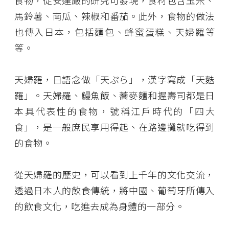
食物，從安達嚴的研究可發現，食材包含玉米、
馬鈴薯、南瓜、辣椒和番茄。此外，食物的做法
也傳入日本，包括麵包、蜂蜜蛋糕、天婦羅等
等。
天婦羅，日語念做「天ぷら」，漢字寫成「天麩
羅」。天婦羅、鰻魚飯、蕎麥麵和握壽司都是日
本具代表性的食物，號稱江戶時代的「四大
食」，是一般庶民享用得起、在路邊攤就吃得到
的食物。
從天婦羅的歷史，可以看到上千年的文化交流，
透過日本人的飲食傳統，將中國、葡萄牙所傳入
的飲食文化，吃進去成為身體的一部分。