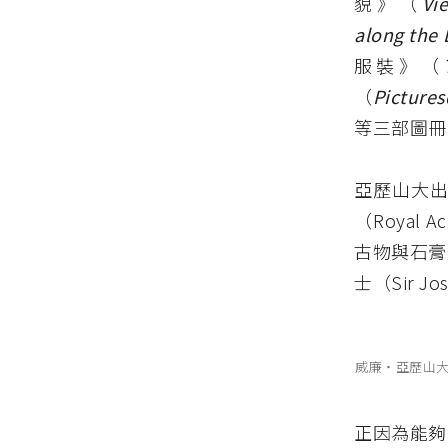
貌》（
Vi
along the 
服裝》（
（
Pictures
等三部圖冊
亞歷山大出生
（Royal
古物與石膏
士（Sir Jo
威廉‧亞歷山
正因為能夠