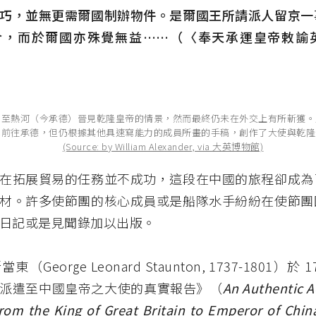
巧，並無更需爾國制辦物件。是爾國王所請派人留京一
合，而於爾國亦殊覺無益……（〈奉天承運皇帝敕諭
團至熱河（今承德）晉見乾隆皇帝的情景，然而最終仍未在外交上有所斬獲。
尼前往承德，但仍根據其他具速寫能力的成員所畫的手稿，創作了大使與乾隆
(Source: by William Alexander, via 大英博物館)
在拓展貿易的任務並不成功，這段在中國的旅程卻成為
材。許多使節團的核心成員或是船隊水手紛紛在使節團
日記或是見聞錄加以出版。
（George Leonard Staunton, 1737-1801）於 
派遣至中國皇帝之大使的真實報告》（
An Authentic A
rom the King of Great Britain to Emperor of Chin