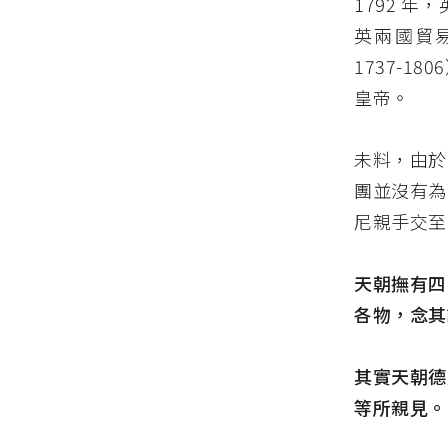
1792 年
英兩國貿易
1737-
皇帝。
未料，由於
團並沒有為
尼親手交至
天朝撫有四
各物，念其
其實天朝德
等所親見。