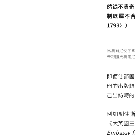
然從不貴奇
制既屬不
1793〉）
馬戛爾尼使節
未跟隨馬戛爾
即便使節團
門的出版題
己出訪時的
例如副使斯當東
《大英國王
Embassy f