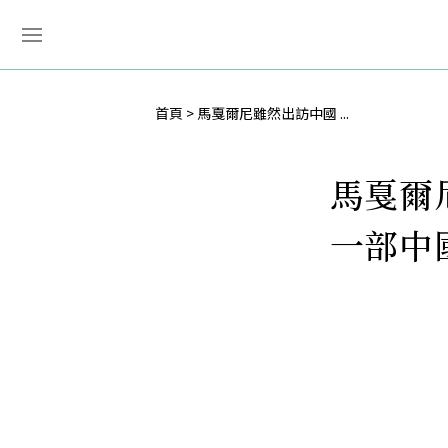
首頁
馬戛爾尼雖然出訪中國 ...
馬戛爾
一部中