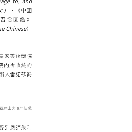
yage to, and
c.
）、《中國
習俗圖鑑》
he Chinese
）
於皇家美術學院
地對院內所收藏的
辦人雷諾茲爵
亞歷山大晚年任職
受到恩師朱利