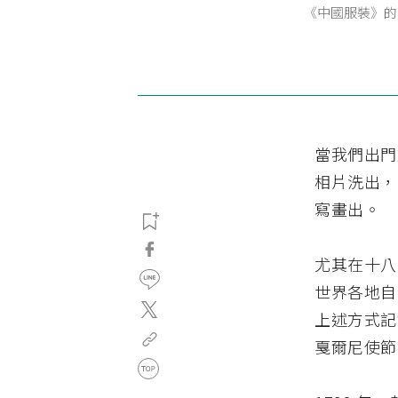
《中國服裝》的
當我們出門
相片洗出，
寫畫出。
尤其在十八
世界各地自
上述方式記
戛爾尼使節