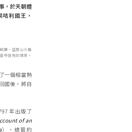
事，於天朝體
英咭利國王，
威廉‧亞歷山大雖
皇帝晉見的情景。
了一個相當熱
回國後，將自
1797 年出版了
ccount of an
a
），總管約