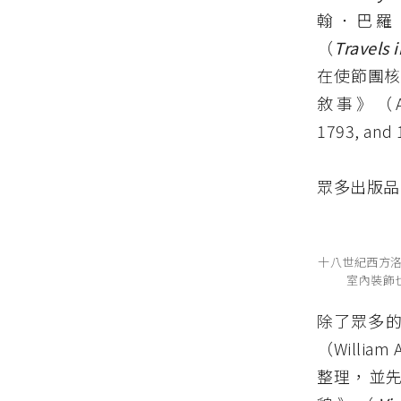
翰．巴羅（J
（
Travels 
在使節團核心
敘事》（A Nar
1793, an
眾多出版品
十八世紀西方
室內裝飾
除了眾多的
（Willia
整理，並先