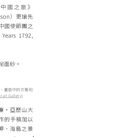
版了《中國之旅》
rson）更搶先
至中國使節團之
 Years 1792,
祕面紗。
，畫面中的衣著和
rait Gallery)
威廉‧亞歷山大
時所創作的手稿加以
海岬、海島之景