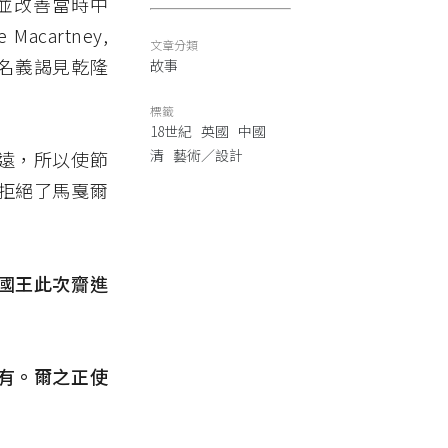
拓展並改善當時中
artney,
文章分類
的名義謁見乾隆
故事
標籤
18世紀
英國
中國
清
藝術／設計
遠，所以使節
拒絕了馬戛爾
國王此次齎進
有。爾之正使