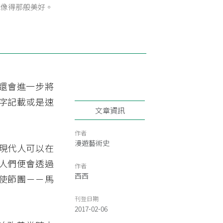
想像得那般美好。
還會進一步將
字記載或是速
文章資訊
作者
漫遊藝術史
現代人可以在
人們便會透過
作者
西西
使節團－－馬
刊登日期
2017-02-06