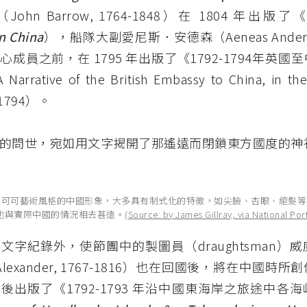
ohn Barrow, 1764-1848）在 1804 年出
in China
），船隊大副愛尼斯．安德森（Aeneas Ande
成員之前，在 1795 年出版了《1792-1794年英國
rative of the British Embassy to China, in the
d 1794）。
的問世，宛如用文字揭開了那遙遠而閉鎖東方國度的神
洛可可藝術風格的中國形象，大多具有制式化的特徵，如尖臉、杏眼、綰髮等
也與實際中國的情況相去甚遠。
(Source: by James Gillray, via National Port
文字紀錄外，使節團中的製圖員（draughtsman）
m Alexander, 1767-1816）也在回國後，將在中國
後出版了《1792-1793 年沿中國東海岸之旅途中各