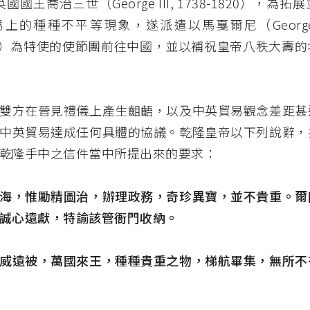
，英國國王喬治三世（George III, 1738-1820），為
上的種種不平等現象，遂派遣以馬戛爾尼（George Mac
1806）為特使的使節團前往中國，並以補祝皇帝八秩大壽
雙方在晉見禮儀上產生齟齬，以及中英貿易觀念差距甚
中英貿易達成任何具體的協議。乾隆皇帝以下列說辭，
乾隆手中之信件當中所提出來的要求：
海，惟勵精圖治，辦理政務，奇珍異寶，並不貴重。爾
誠心遠獻，特諭該管衙門收納。
威遠被，萬國來王，種種貴重之物，梯航畢集，無所不