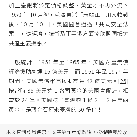
加上臺銀將公定價格調整，黃金才不再外流。
1950 年 10 月初，毛澤東派「志願軍」加入韓戰
後，10 月 10 日，美國國會通過「共同安全法
案」，從經濟，技術及軍事多方面協助盟國抵抗
共產主義擴張。
一般統計，1951 年至 1965 年，美國對臺無償
經濟援助高達 15 億美元。而 1951 年至 1974 年
期間，美國無償軍事援助高達 42 億美元。
[26]
按當時 35 美元兌 1 盎司黃金的美國官價計，相
當於 24 年內美國送了臺灣約 1 億 2 千 2 百萬兩
黃金，是蔣介石運來臺灣的 30 多倍！
本文原刊於風傳媒，文字經作者修改後，授權轉載於故