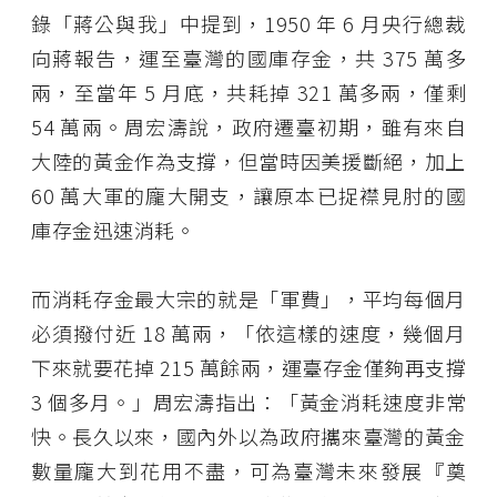
錄「蔣公與我」中提到，1950 年 6 月央行總裁
向蔣報告，運至臺灣的國庫存金，共 375 萬多
兩，至當年 5 月底，共耗掉 321 萬多兩，僅剩
54 萬兩。周宏濤說，政府遷臺初期，雖有來自
大陸的黃金作為支撐，但當時因美援斷絕，加上
60 萬大軍的龐大開支，讓原本已捉襟見肘的國
庫存金迅速消耗。
而消耗存金最大宗的就是「軍費」，平均每個月
必須撥付近 18 萬兩，「依這樣的速度，幾個月
下來就要花掉 215 萬餘兩，運臺存金僅夠再支撐
3 個多月。」周宏濤指出：「黃金消耗速度非常
快。長久以來，國內外以為政府攜來臺灣的黃金
數量龐大到花用不盡，可為臺灣未來發展『奠