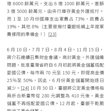
億 6000 餘萬元，支出 6 億 1000 餘萬元，差額
3 億 5000 餘萬元，由央行庫存黃金外匯抵付。
而 1 至 10 月份國庫支出軍費占 73%，政費占
19%，其他 8%（主要是撥付臺銀抵補上年度軍
費挪用的準備金！）
[23]
6 月 10 日，7 月 7 日，8 月 4 日，11 月 15 日，
蔣介石連續召集財金會議，商討黃金，外匯儲備
問題，批准臺灣省府自 6 月初起將黃金儲蓄搭配
愛國公債，每市兩 70 元至 150 元，即提高金價
25％至 50%，因此，6 月份黃金儲蓄開始逐日
減少。
[24]
10 月 30 日，臺銀將公定黃金價格每
兩折合新臺幣從 280 元調整為 410 元後，黃金
儲蓄不再搭配愛國公債。12 月起，臺銀干乾脆
取消了黃金儲蓄。