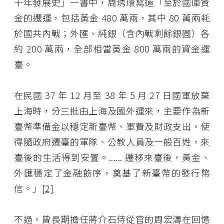
十年發展史」一書中，周琇環寫道「至於國庫資
金的遷運，包括黃金 480 萬兩，其中 80 萬兩耗
於國共內戰；外匯、純銀（含內戰剩餘銀圓）各
約 200 萬兩，全部相當黃金 800 萬兩的資金運
臺。
在民國 37 年 12 月至 38 年 5 月 27 日國軍放棄
上海時，分三批由上海及國外運來，主要作為新
臺幣準備金以穩定新臺幣、軍費及財政支出，使
得隨政府遷臺的軍隊、公教人員及一般百姓，來
臺後的生活得到安置。...... 遷移來臺後，黃金、
外匯穩定了金融飭序，奠基了新臺幣的發行幣
信。」
[2]
不過，曾長期擔任蔣介石侍從官的周宏濤在回憶