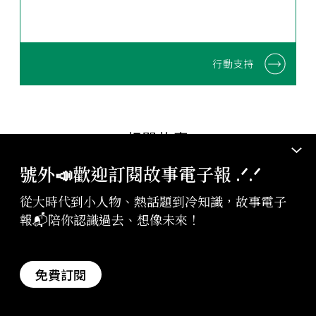
行動支持
相關故事
#國民黨
#臺灣
#戰後時期
#蔣介石
號外📣歡迎訂閱故事電子報 .ᐟ‪‪.ᐟ
#20世紀
#經濟／消費
從大時代到小人物、熱話題到冷知識，故事電子
報📬陪你認識過去、想像未來！
2017-07-11
說書
「美中體制」秩序與無聲的人民：讀
《重構二二八》與《意外的國度》
免費訂閱
百噸