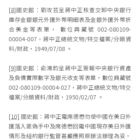
[8]
國史館：劉攻芸呈蔣中正核查交卸中央銀行
庫存金銀銀元外匯外幣明細表及金銀外匯外幣折
合美金等表單， 數位典藏號 002-080109-
00004-007，蔣中正總統文物/特交檔案/分類資
料/財政，1949/07/08 。
[9]
國史館：俞鴻鈞呈蔣中正簽報中央銀行資產
及負債實際數字及銀元收支等表單，數位典藏號
002-080109-00004-027，蔣中正總統文物/特交
檔案/分類資料/財政，1950/02/07 。
[10]
國史館：蔣中正電席德懋勿使中國在美日外
匯落入匪偽手中及席德懋回電中國現存美日外匯
情形及紐約銀行監管甚嚴應照原辦法辦理為妥，