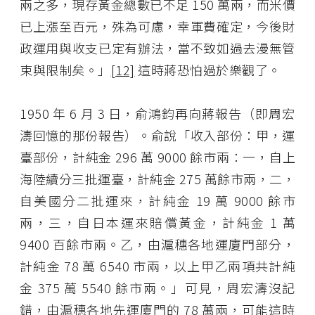
兩之多，現存黃金總數已不足 150 萬兩，而米價
已上漲至百元，殊為可慮，幸軍費確定，今後財
政運用與收支已定有辦法，當不致如過去漫無管
束與限制矣。」
[12]
這時蔣恐怕過於樂觀了。
1950 年 6 月 3 日，俞鴻鈞再向蔣報告（即周宏
濤回憶的那份報告）。俞說「收入部份：甲，運
臺部份，計純金 296 萬 9000 餘市兩：一，自上
海陸續分三批運臺，計純金 275 萬餘市兩，二，
自美國分二批運來，計純金 19 萬 9000 餘市
兩，三，自日本運來賠償黃金，計純金 1 萬
9400 百餘市兩。乙，由滬穗各地運廈門部分，
計純金 78 萬 6540 市兩，以上甲乙兩項共計純
金 375 萬 5540 餘市兩。」可見，周宏濤沒記
錯，由滬穗各地先運廈門的 78 萬兩，可能這時