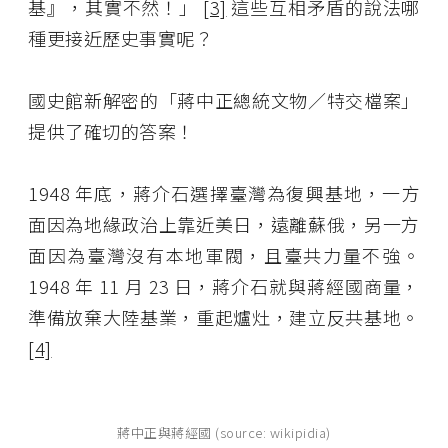
基』，其實不然！」
[3]
這些互相矛盾的說法哪
種更接近歷史事實呢？
國史館新解密的「蔣中正總統文物／特交檔案」
提供了確切的答案！
1948 年底，蔣介石選擇臺灣為復興基地，一方
面因為地緣政治上靠近美日，遠離蘇俄，另一方
面因為臺灣沒有本地軍閥，且臺共力量不強。
1948 年 11 月 23 日，蔣介石就與蔣經國商量，
準備放棄大陸基業，重起爐灶，建立反共基地。
[4]
蔣中正與蔣經國 (source: wikipidia)