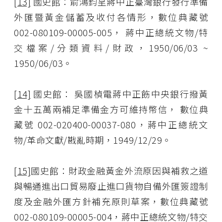
[13]
國史館：俞鴻鈞呈蔣中正臺灣銀行發行準備
外匯暨黃金儲蓄及收付各情形，數位典藏號
002-080109-00005-005， 蔣中正總統文物/特
交檔案/分類資料/財政，1950/06/03 ~
1950/06/03。
[14]
國史館： 吳國楨電蔣中正飭中央銀行撥黃
金十五萬兩補足準備金方可維持幣信， 數位典
藏號 002-020400-00037-080，蔣中正總統文
物/革命文獻/戡亂時期，1949/12/29。
[15]
國史館：財政金融黃金外流原因與補救之道
與暢通進出口貿易廢止進口貨物自備外匯簽證制
度及金融外匯方針補充原則草案，數位典藏號
002-080109-00005-004，蔣中正總統文物/特交