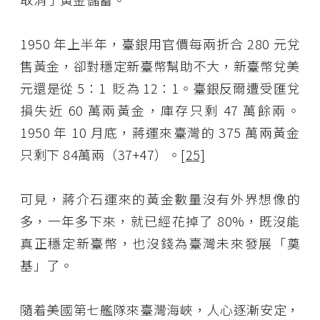
1950 年上半年，臺銀用官價每兩折合 280 元兌
售黃金，卻對穩定新臺幣幫助不大，新臺幣兌美
元還是從 5：1 貶為 12：1。臺銀反爾遭受匯兌
損失近 60 萬兩黃金，庫存只剩 47 萬餘兩。
1950 年 10 月底，蔣運來臺灣的 375 萬兩黃金
只剩下 84萬兩（37+47）。
[25]
可見，蔣介石運來的黃金數量沒有外界想像的
多，一年多下來，就已經花掉了 80%，既沒能
真正穩定新臺幣，也沒錢為臺灣未來發展「奠
基」了。
隨着美國第七艦隊來臺灣海峽，人心逐漸安定，