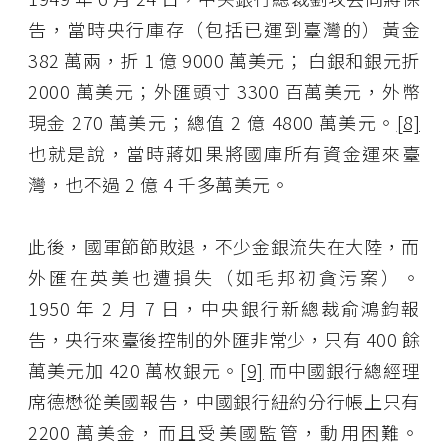
告，當時央行庫存（包括已運到臺灣的）黃金
382 萬兩，折 1 億 9000 萬美元； 白銀和銀元折
2000 萬美元；外匯頭寸 3300 百萬美元，外幣
現金 270 萬美元；總值 2 億 4800 萬美元。
[8]
也就是說，當時蔣如果將國庫所有資金運來臺
灣，也不過 2 億 4 千多萬美元。
此後，國軍節節敗退，不少金銀流失在大陸，而
外匯在英美也遭損失（如毛邦初貪污案）。
1950 年 2 月 7 日，中央銀行新總裁俞鴻鈞報
告，央行來臺後控制的外匯非常少，只有 400 餘
萬美元加 420 萬枚銀元。
[9]
而中國銀行總經理
席德懋從美國報告，中國銀行紐約分行帳上只有
2200 萬美金，而且受美國監管，動用困難。