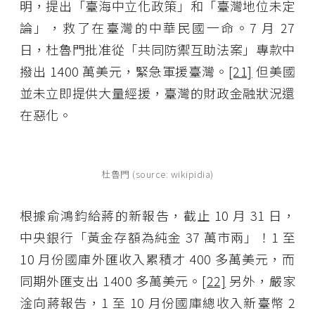
明，提出「臺海中立化政策」和「臺灣地位未定
論」，救了在臺灣的中華民國一命。7 月 27
日，杜魯門批准從「共同防禦互助法案」專款中
撥出 1400 萬美元，緊急軍援臺灣。
[21]
但美國
並未立即提供大量經援，臺灣的財政金融狀況還
在惡化。
杜魯門 (source: wikipidia)
根據俞鴻鈞給蔣的新報告，截止 10 月 31 日，
中央銀行「黃金存額為純金 37 萬市兩」！1 至
10 月份國庫外匯收入累積才 400 多萬美元，而
同期外匯支出 1400 多萬美元。
[22]
另外，嚴家
淦向蔣報告，1 至 10 月份國庫總收入新臺幣 2