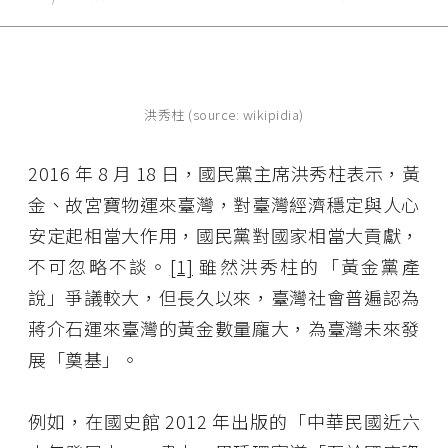
洪秀柱 (source: wikipidia)
2016 年 8 月 18 日，國民黨主席洪秀柱表示，黃
金、故宮寶物運來臺灣，對臺灣經濟穩定與人心
安定起相當大作用，國民黨對國家相當大貢獻，
不可忽略不談。
[1]
雖然洪秀柱的「黃金黨產
說」爭議較大，但長久以來，臺灣社會普遍認為
蔣介石運來臺灣的黃金數量龐大，為臺灣未來發
展「奠基」。
例如，在國史館 2012 年出版的「中華民國近六