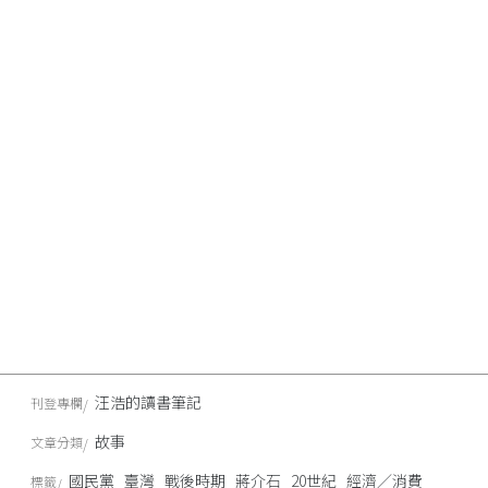
汪浩的讀書筆記
刊登專欄
故事
文章分類
國民黨
臺灣
戰後時期
蔣介石
20世紀
經濟／消費
標籤