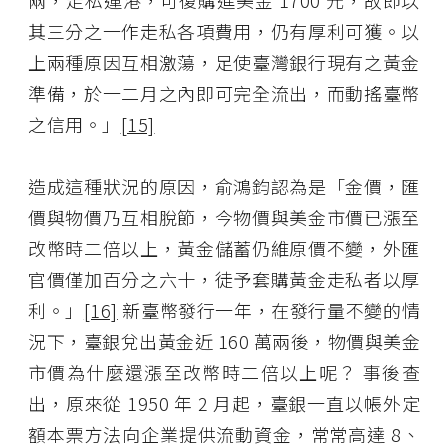
兩，走私運港，可復購進美金 1700 元，故即以
其三分之一作走私各項費用，仍有厚利可獲。以
上兩種原因互相激蕩，足使臺灣銀行現有之黃金
準備，於一二月之內即可完全流出，而動搖臺幣
之信用。」
[15]
造成這種狀況的原因，俞鴻鈞認為是「金價，匯
價與物價乃互相脫節，今物價與美金市價已漲至
改幣時二倍以上，黃金儲蓄仍維原價不變，外匯
官價僅加百分之六十，徒予套購黃金走私者以厚
利。」
[16]
新臺幣發行一年，在發行量不變的情
況下，臺銀兌出黃金近 160 萬兩後，物價與美金
市價為什麼還漲至改幣時二倍以上呢？ 事後查
出，原來從 1950 年 2 月起，臺銀一直以帳外定
額本票方法向企業提供流動資金，常常高達 8、