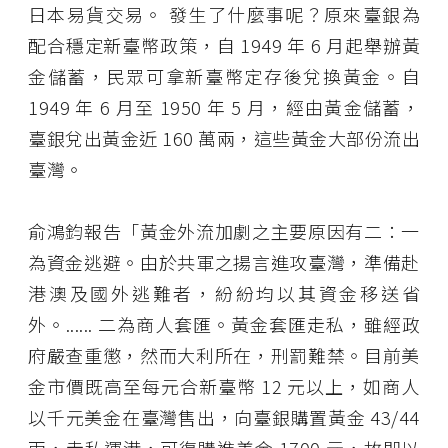
日本易貨交易。 發生了什麼事呢？原來臺銀為
配合穩定新臺幣政策，自 1949 年 6 月起舉辦黃
金儲蓄，民眾可拿新臺幣定存後兌換黃金。自
1949 年 6 月至 1950 年 5 月，經由黃金儲蓄，
臺銀兌出黃金近 160 萬兩，這些黃金大部份流出
臺灣。
俞鴻鈞報告「黃金外流加劇之主要原因有二：一
為資金逃避。由於共軍之揚言進攻臺灣，準備赴
港澳及國外逃難者，紛紛均以其資金移送省
外。...... 二為商人套匯。黃金套匯走私，雖經政
府嚴查重懲，然而大利所在，刑罰難禁。目前美
金市價既高至每元合新臺幣 12 元以上，如商人
以千元美金在臺灣售出，向臺銀購置黃金 43/44