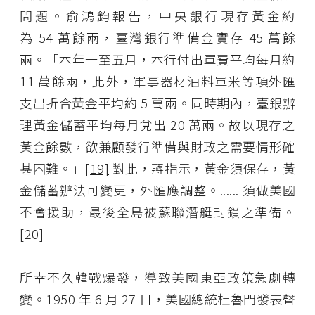
問題。俞鴻鈞報告，中央銀行現存黃金約
為 54 萬餘兩，臺灣銀行準備金實存 45 萬餘
兩。「本年一至五月，本行付出軍費平均每月約
11 萬餘兩，此外，軍事器材油料軍米等項外匯
支出折合黃金平均約 5 萬兩。同時期內，臺銀辦
理黃金儲蓄平均每月兌出 20 萬兩。故以現存之
黃金餘數，欲兼顧發行準備與財政之需要情形確
甚困難。」
[19]
對此，蔣指示，黃金須保存，黃
金儲蓄辦法可變更，外匯應調整。...... 須做美國
不會援助，最後全島被蘇聯潛艇封鎖之準備。
[20]
所幸不久韓戰爆發，導致美國東亞政策急劇轉
變。1950 年 6 月 27 日，美國總統杜魯門發表聲