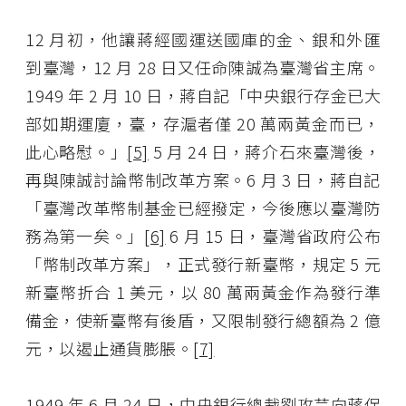
12 月初，他讓蔣經國運送國庫的金、銀和外匯
到臺灣，12 月 28 日又任命陳誠為臺灣省主席。
1949 年 2 月 10 日，蔣自記「中央銀行存金已大
部如期運廈，臺，存滬者僅 20 萬兩黃金而已，
此心略慰。」
[5]
5 月 24 日，蔣介石來臺灣後，
再與陳誠討論幣制改革方案。6 月 3 日，蔣自記
「臺灣改革幣制基金已經撥定，今後應以臺灣防
務為第一矣。」
[6]
6 月 15 日，臺灣省政府公布
「幣制改革方案」，正式發行新臺幣，規定 5 元
新臺幣折合 1 美元，以 80 萬兩黃金作為發行準
備金，使新臺幣有後盾，又限制發行總額為 2 億
元，以遏止通貨膨脹。
[7]
1949 年 6 月 24 日，中央銀行總裁劉攻芸向蔣保