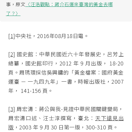
事，原文
〈汪浩觀點：蔣介石運來臺灣的黃金去哪
了？〉
[1]
中央社，2016年08月18日電。
[2]
國史館：中華民國近六十年發展史，呂芳上
總纂，國史館印行，2012 年 9 月出版， 18-20
頁。周琇環採信吳興鏞的「黃金檔案：國府黃金
運臺 － 一九四九年」一書，時報出版社，2007
年， 141-156 頁。
[3]
周宏濤：蔣公與我-見證中華民國關鍵變局，
周宏濤口述、汪士淳撰寫，臺北：
天下遠見出
版
，2003 年 9 月 30 日第一版，300-310 頁。