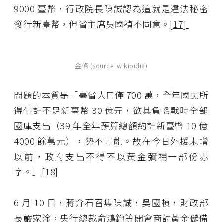
9000 臺幣，行政院長陳誠認為這就是違法秘密
發行新臺幣，但省主席吳國禎不同意。
[17]
金條 (source: wikipidia)
問題的本質是「臺省人口僅 700 萬，全年國民所
得估計不足新臺幣 30 億元，欲其負擔戰時全部
國庫支出（39 年全年預算總額約計新臺幣 10 億
4000 餘萬元），勢不可能。故在今日外援未增
以前，政府支出不得不以黃金彌補一部份赤
字。」
[18]
6 月 10 日，蔣介石召集陳誠，吳國楨，財政部
長嚴家淦，央行總裁俞鴻鈞等開會商討黃金儲備