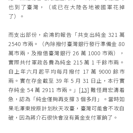
也到了臺灣，（或已在大陸各地被國軍花掉
了）。
而支出部份，俞鴻鈞報告「共支出純金 321 萬
2540 市兩。（內除撥付臺灣銀行發行準備金 80
萬市兩，及撥借臺灣銀行 26 萬 1000 市兩），
實際共付軍政各費為純金 215 萬 1 千餘市兩。
自上年六月起平均每月撥付 17 萬 9000 餘市
兩。實在存金截至 39 年 5 月 31 日止，本行實
存純金 54 萬 2911 市兩。」
[13]
難怪周宏濤着
急，認為「純金僅夠再支撐 3 個多月」。當時如
果毛澤東按原計划秋天攻臺，臺灣可能會不攻自
破，因為蔣介石很快會沒有黃金支付軍餉了。