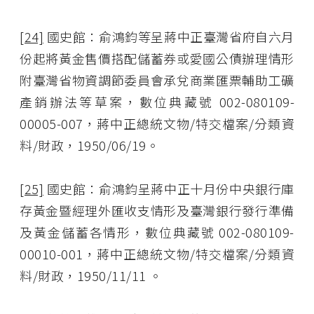
[24]
國史館：俞鴻鈞等呈蔣中正臺灣省府自六月
份起將黃金售價搭配儲蓄券或愛國公債辦理情形
附臺灣省物資調節委員會承兌商業匯票輔助工礦
產銷辦法等草案，數位典藏號 002-080109-
00005-007，蔣中正總統文物/特交檔案/分類資
料/財政，1950/06/19。
[25]
國史館：俞鴻鈞呈蔣中正十月份中央銀行庫
存黃金暨經理外匯收支情形及臺灣銀行發行準備
及黃金儲蓄各情形，數位典藏號 002-080109-
00010-001，蔣中正總統文物/特交檔案/分類資
料/財政，1950/11/11 。