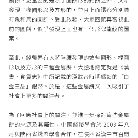
關係。更重要的是除了圓餅形的鉛餅之外，又新
發現了橢圓形以及方形的，並且上面還都分別鑄
有龜和馬的圖飾。受此啟發，大家回頭再審視此
前的圓餅，似乎發現上面也有一個形似龍紋的圖
案。
至此，錢幣界有人將陸續發現的這些圓形、橢圓
形以及方形的三種金屬餅，大膽地認定就是《漢
書．食貨志》中所記載的漢武帝時期鑄造的「白
金三品」銀幣。於是，這些金屬餅又一次吸引了
社會上更多的關注者。
為了回應社會上的關注，並進一步探討這些金屬
餅的來源及其屬性，中國錢幣學會於 2003 年八
月與陝西省錢幣學會合作，在陝西省漢中市召開