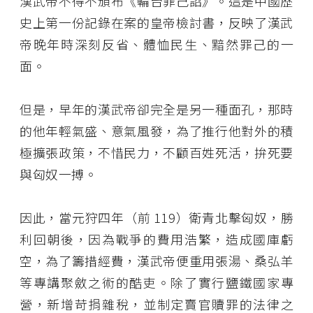
漢武帝不得不頒布《輪台罪己詔》。這是中國歷
史上第一份記錄在案的皇帝檢討書，反映了漢武
帝晚年時深刻反省、體恤民生、黯然罪己的一
面。
但是，早年的漢武帝卻完全是另一種面孔，那時
的他年輕氣盛、意氣風發，為了推行他對外的積
極擴張政策，不惜民力，不顧百姓死活，拚死要
與匈奴一搏。
因此，當元狩四年（前 119）衛青北擊匈奴，勝
利回朝後，因為戰爭的費用浩繁，造成國庫虧
空，為了籌措經費，漢武帝便重用張湯、桑弘羊
等專講聚斂之術的酷吏。除了實行鹽鐵國家專
營，新增苛捐雜稅，並制定賣官贖罪的法律之