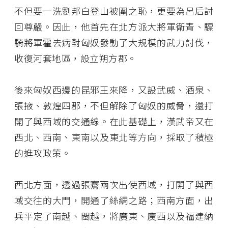
不但要一洗劉邦白登山被圍之恥，更要為呂后討
回尊嚴。因此，他首先在北方派大將軍衛青、驃
騎將軍霍去病對匈奴發動了大規模的武力討伐，
收復河套地區，設立朔方郡。
後來匈奴西邊的昆邪王來降，又設武威、酒泉、
張掖、敦煌四郡，不但解除了匈奴的威脅，還打
開了與西域的交通線。在此基礎上，漢武帝又在
西北、西南、東南以及東北等方向，採取了積極
的進攻政策。
西北方面，透過張騫兩次出使西域，打開了與西
域交往的大門，開通了絲綢之路；西南方面，出
兵平定了南越、閩越，將廣東、廣西以及福建納