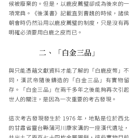
候被廢棄的。但是，以鹿皮薦璧卻成為後來的一
項常典。《後漢書》記載直到曹魏的時候，諸侯
朝會時仍然沿用以鹿皮薦璧的制度，只是沒有再
明確必須要用白鹿之皮而已。
二、「白金三品」
與只能憑藉文獻資料才能了解的「白鹿皮幣」不
同，漢武帝隨後鑄造的「白金三品」有實物留
存。「白金三品」在兩千多年之後能夠再次引起
世人的關注，是因為一次重要的考古發現。
這次考古發現發生於 1976 年，地點是位於西北
的甘肅省靈台縣蒲河川康家溝的一座漢代遺址，
共出土了兩百七十四枚金屬圓餅，這些實物目前