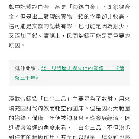
獻中記載說白金三品是「銀錫白金」，即銀錫合
金。但是出土發現的實物中鉛的含量卻比較高，
這可能是文獻的記載有誤，也可能是因為銀少，
又添加了鉛。實際上，民間盜鑄可能是更重要的
原因。
延伸閱讀：
錢，見證歷史與文化的載體──《鑄
幣三千年》
漢武帝鑄造「白金三品」主要是為了斂財，用來
填充因討伐匈奴而耗空的國庫。但是因為大範圍
的盜鑄，僅僅三年便被迫廢棄。從發展經濟、促
進貨幣流通的角度來看，「白金三品」不但沒起
到任何的積極作用，甚至可以說是一場災難也毫