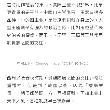
當時用作禮品的東西，實際上並不限於帛，比帛
更貴重的是玉器。中國自古崇尚玉，玉器有很多
品種，小的如玉佩，是貴族們佩戴在身上的。大
型玉器則帶有強烈的政治色彩，比如玉鉞就代表
統治者的權威，而玉圭、玉璧、玉璋等玉器常用
於貴族之間的交往。
中國玉器。（Source:
maxful
/
CC BY-NC-SA 2.0
）
西周以及春秋時期，貴族階層之間的交往非常注
重禮節。但是到了戰國以後，因為「禮崩樂
壞」，諸侯都盤踞一方，互相征戰，再加上秦末
天下大亂，各種制度早已被廢棄。