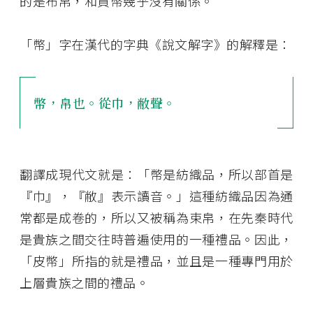
的是布帛，和貨幣幾乎沒有關係。
「幣」字在漢代的字典《說文解字》的解釋是：
幣，帛也。從巾，敝聲。
翻譯成現代文就是：「幣是紡織品，所以部首是
『巾』，『敝』表示讀音。」這種紡織品因為通
常都是成卷的，所以又被稱為束帛，在先秦時代
是貴族之間交往時普遍使用的一種禮品。因此，
「皮幣」所指的就是禮品，並且是一種專門用於
上層貴族之間的禮品。