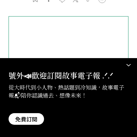
號外📣歡迎訂閱故事電子報 .ᐟ‪‪.ᐟ
從大時代到小人物、熱話題到冷知識，故事電子
報📬陪你認識過去、想像未來！
免費訂閱