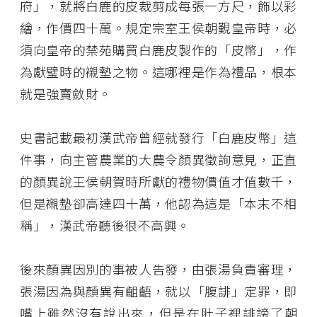
府」，就將白鹿的皮裁剪成每張一方尺，飾以彩
繪，作價四十萬。規定宗室王侯朝覲皇帝時，必
須向皇帝的禁苑購買白鹿皮製作的「皮幣」，作
為獻璧時的襯墊之物。這哪裡是作為禮品，根本
就是強賣斂財。
史書記載最初漢武帝曾經就發行「白鹿皮幣」這
件事，向主管農業的大農令顏異徵詢意見，正直
的顏異說王侯朝賀時所獻的禮物價值才值數千，
但是襯墊卻高達四十萬，他認為這是「本末不相
稱」，漢武帝聽後很不高興。
後來顏異因別的事被人告發，由張湯負責審理，
張湯因為與顏異有齟齬，就以「腹誹」定罪，即
嘴上雖然沒有說出來，但是在肚子裡誹謗了朝