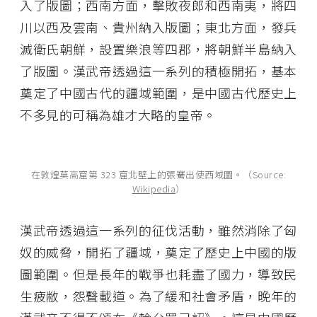
入了版圖；西南方面，擊敗夜郎和西南夷，將四
川以西及雲南、貴州納入版圖；東北方面，發兵
滅衛氏朝鮮，設置樂浪等四郡，將朝鮮半島納入
了版圖。漢武帝透過這一系列的積極開拓，基本
奠定了中國古代的疆域範圍，是中國古代歷史上
不多見的可稱為雄才大略的皇帝。
在敦煌莫高窟第 323 窟北壁上的張騫出使西域圖。（Source:
Wikipedia
）
漢武帝透過這一系列的征伐活動，雖然消除了匈
奴的威脅，開拓了疆域，奠定了歷史上中國的版
圖範圍。但是長年的戰爭也耗盡了國力，導致民
生疲敝，怨聲載道。為了緩和社會矛盾，晚年的