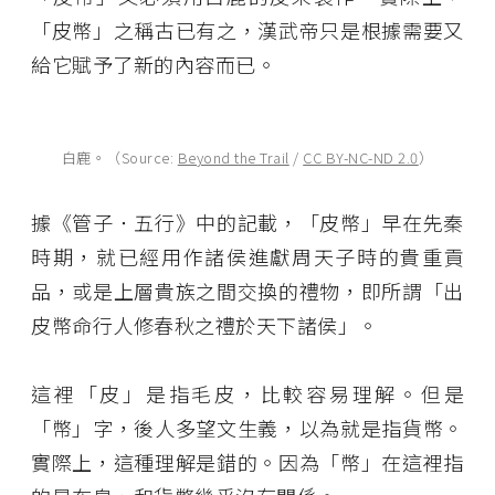
「皮幣」之稱古已有之，漢武帝只是根據需要又
給它賦予了新的內容而已。
白鹿。（Source:
Beyond the Trail
/
CC BY-NC-ND 2.0
）
據《管子．五行》中的記載，「皮幣」早在先秦
時期，就已經用作諸侯進獻周天子時的貴重貢
品，或是上層貴族之間交換的禮物，即所謂「出
皮幣命行人修春秋之禮於天下諸侯」。
這裡「皮」是指毛皮，比較容易理解。但是
「幣」字，後人多望文生義，以為就是指貨幣。
實際上，這種理解是錯的。因為「幣」在這裡指