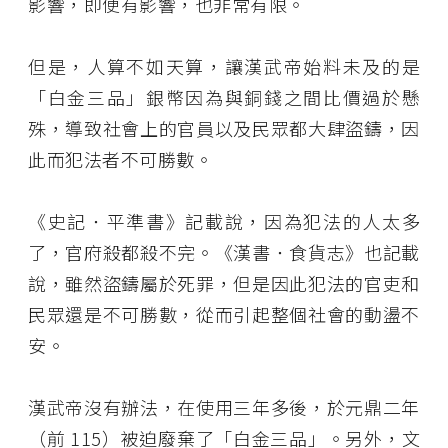
影響，即便有影響，也非常有限。
但是，人算不如天算，讓漢武帝始料未及的是
「白金三品」銀幣因為與銅錢之間比價過於懸
殊，導致社會上的官員以及民眾都大肆盜鑄，因
此而犯法者不可勝數。
《史記．平準書》記載說，因為犯法的人太多
了，官府殺都殺不完。《漢書．食貨志》也記載
說，雖然盜鑄屬於死罪，但是因此犯法的官吏和
民眾還是不可勝數，從而引起整個社會的動盪不
安。
漢武帝沒有辦法，在使用三年多後，於元鼎二年
（前 115）被迫廢棄了「白金三品」。另外，文