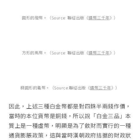
圓形的龍幣。（Source: 聯經出版《
鑄幣三千年
》）
方形的馬幣。（Source: 聯經出版《
鑄幣三千年
》）
橢圓形的龜幣。（Source:聯經出版《
鑄幣三千年
》）
因此，上述三種白金幣都是對四銖半兩錢作價，
當時的本位貨幣是銅錢，所以說「白金三品」本
質上是一種虛幣，明顯是為了斂財而實行的一種
通貨膨脹政策，這與當時漢朝政府拮据的財政狀