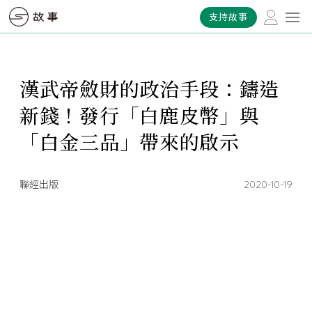
支持故事
漢武帝斂財的政治手段：鑄造
新錢！發行「白鹿皮幣」與
「白金三品」帶來的啟示
聯經出版
2020-10-19