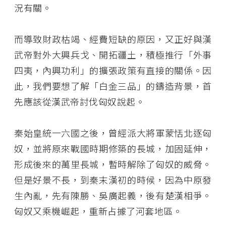
況有關。
而導致財政枯竭、經費短缺的原因，又正好與漢
武帝對外大興兵戈、開拓疆土，積極推行「外事
四夷，內興功利」的擴張政策有直接的關係。因
此，我們要想了解「白金三品」的鑄造背景，首
先應該從漢武帝討伐匈奴說起。
秦始皇統一六國之後，曾經派大將軍蒙恬北逐匈
奴，並將原來戰國時期修築的長城，加固延伸，
形成後來的萬里長城，暫時解除了匈奴的威脅。
但是好景不長，到秦末漢初的時候，因為中原發
生內亂，先有陳勝、吳廣起義，後有楚漢相爭。
匈奴又乘機崛起，重新占據了河套地區。