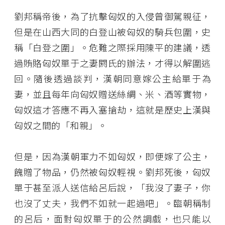
劉邦稱帝後，為了抗擊匈奴的入侵曾御駕親征，
但是在山西大同的白登山被匈奴的騎兵包圍，史
稱「白登之圍」。危難之際採用陳平的建議，透
過賄賂匈奴單于之妻閼氏的辦法，才得以解圍逃
回。隨後透過談判，漢朝同意嫁公主給單于為
妻，並且每年向匈奴贈送絲綢、米、酒等實物，
匈奴這才答應不再入塞搶劫，這就是歷史上漢與
匈奴之間的「和親」。
但是，因為漢朝軍力不如匈奴，即便嫁了公主，
餽贈了物品，仍然被匈奴輕視。劉邦死後，匈奴
單于甚至派人送信給呂后說，「我沒了妻子，你
也沒了丈夫，我們不如就一起過吧」。臨朝稱制
的呂后，面對匈奴單于的公然調戲，也只能以