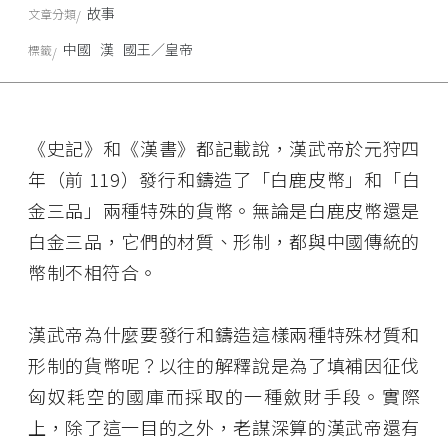
故事
文章分類
中國
漢
國王／皇帝
標籤
《史記》和《漢書》都記載說，漢武帝於元狩四
年（前 119）發行和鑄造了「白鹿皮幣」和「白
金三品」兩種特殊的貨幣。無論是白鹿皮幣還是
白金三品，它們的材質、形制，都與中國傳統的
幣制不相符合。
漢武帝為什麼要發行和鑄造這樣兩種特殊材質和
形制的貨幣呢？以往的解釋說是為了填補因征伐
匈奴耗空的國庫而採取的一種斂財手段。實際
上，除了這一目的之外，老謀深算的漢武帝還有