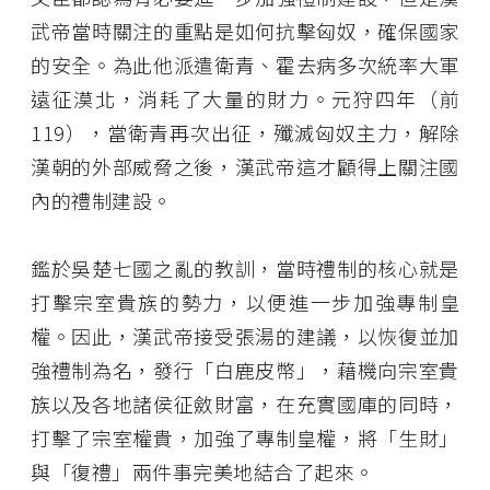
武帝當時關注的重點是如何抗擊匈奴，確保國家
的安全。為此他派遣衛青、霍去病多次統率大軍
遠征漠北，消耗了大量的財力。元狩四年（前
119），當衛青再次出征，殲滅匈奴主力，解除
漢朝的外部威脅之後，漢武帝這才顧得上關注國
內的禮制建設。
鑑於吳楚七國之亂的教訓，當時禮制的核心就是
打擊宗室貴族的勢力，以便進一步加強專制皇
權。因此，漢武帝接受張湯的建議，以恢復並加
強禮制為名，發行「白鹿皮幣」，藉機向宗室貴
族以及各地諸侯征斂財富，在充實國庫的同時，
打擊了宗室權貴，加強了專制皇權，將「生財」
與「復禮」兩件事完美地結合了起來。