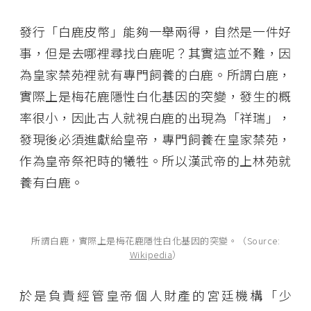
發行「白鹿皮幣」能夠一舉兩得，自然是一件好
事，但是去哪裡尋找白鹿呢？其實這並不難，因
為皇家禁苑裡就有專門飼養的白鹿。所謂白鹿，
實際上是梅花鹿隱性白化基因的突變，發生的概
率很小，因此古人就視白鹿的出現為「祥瑞」，
發現後必須進獻給皇帝，專門飼養在皇家禁苑，
作為皇帝祭祀時的犧牲。所以漢武帝的上林苑就
養有白鹿。
所謂白鹿，實際上是梅花鹿隱性白化基因的突變。（Source:
Wikipedia
）
於是負責經管皇帝個人財產的宮廷機構「少