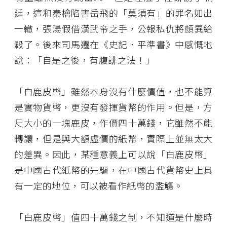
廷，這和秦檜陷害岳飛的「莫須有」的罪名如出
一轍，張湯假借漢武帝之手，公報私仇將顏異給
殺了。後來司馬遷在《史記．平準書》中感慨地
說：「自是之後，有腹誹之法！」
「白鹿皮幣」雖然本身沒有什麼價值，也不能算
是實物貨幣，更沒有發揮貨幣的作用。但是，方
尺大小的一塊鹿皮，作價四十萬錢，它雖然不能
轉讓，但是與大額虛價的紙幣，實際上並無太大
的差異。因此，某種意義上可以說「白鹿皮幣」
是中國古代紙幣的先驅，在中國古代貨幣史上具
有一定的地位，可以被看作紙幣的濫觴。
「白鹿皮幣」值四十萬錢之制，不知道是什麼時