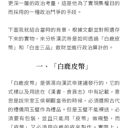
更深一層的政治考量，這是他為了實現集權目的
而採用的一種政治鬥爭的手段。
下面我就結合當時的背景，根據文獻並對照遺存
下來的實物，來分析漢武帝是如何透過「白鹿皮
幣」和「白金三品」斂財並進行政治算計的。
一、「白鹿皮幣」
「白鹿皮幣」是張湯向漢武帝建議發行的，它的
式樣以及用途在《漢書．食貨志》中有記載，意
思是說宗室王侯朝覲皇帝的時候，必須遵照古代
的禮儀用玉璧作為禮品。但是玉璧不能裸送，必
須要有包裝，並且只能用「皮幣」做襯墊，而
「皮幣」又必須用白鹿的皮來製作。實際上，