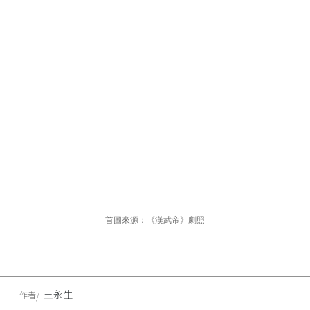
首圖來源：《
漢武帝
》劇照
王永生
作者