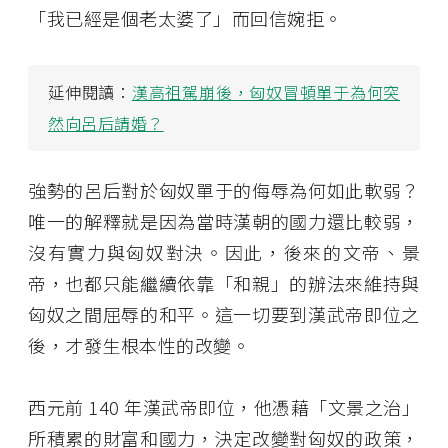
「我已經是個老太婆了」而回信婉拒。
延伸閱讀：
漢高祖駕崩後，匈奴冒頓單于為何突
然向呂后請婚？
強勢的呂后對於匈奴單于的侮辱為何如此軟弱？
唯一的解釋就是因為當時漢朝的國力還比較弱，
沒有實力與匈奴對決。因此，後來的文帝、景
帝，也都只能繼續依靠「和親」的辦法來維持與
匈奴之間屈辱的和平。這一切要到漢武帝即位之
後，才發生根本性的改變。
西元前 140 年漢武帝即位，他憑藉「文景之治」
所積累的財富和國力，決定改變對匈奴的政策，