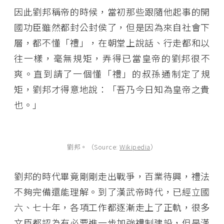
因此劉邦稱帝的時候，當初那些跟隨他起事的開
國功臣雖然都封公封侯了，但是因為來自社會下
層，都不懂「禮」，在朝堂上說話、行走都和以
往一樣，毫無規矩，弄得已當皇帝的劉邦很不
爽。直到請了一個懂「禮」的叔孫通制定了規
矩，劉邦才得意地說：「吾乃今日知為皇帝之貴
也。」
劉邦。（Source:
Wikipedia
）
劉邦的時代畢竟剛剛走出戰爭，百業待興，禮法
不夠完備還能理解。到了漢武帝時代，已經立國
六、七十年，各項工作都逐漸走上了正軌，很多
文臣都認為有必要進一步加強禮制建設，但是漢