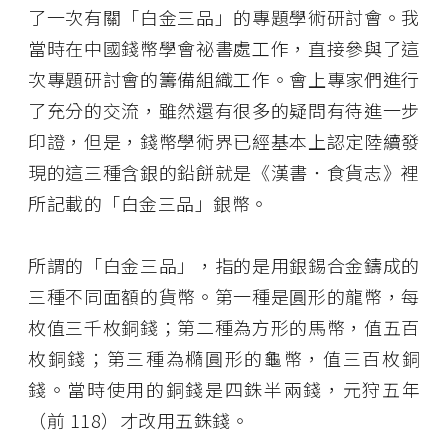
了一次有關「白金三品」的專題學術研討會。我
當時在中國錢幣學會祕書處工作，直接參與了這
次專題研討會的籌備組織工作。會上專家們進行
了充分的交流，雖然還有很多的疑問有待進一步
印證，但是，錢幣學術界已經基本上認定陸續發
現的這三種含銀的鉛餅就是《漢書．食貨志》裡
所記載的「白金三品」銀幣。
所謂的「白金三品」，指的是用銀錫合金鑄成的
三種不同面額的貨幣。第一種是圓形的龍幣，每
枚值三千枚銅錢；第二種為方形的馬幣，值五百
枚銅錢；第三種為橢圓形的龜幣，值三百枚銅
錢。當時使用的銅錢是四銖半兩錢，元狩五年
（前 118）才改用五銖錢。