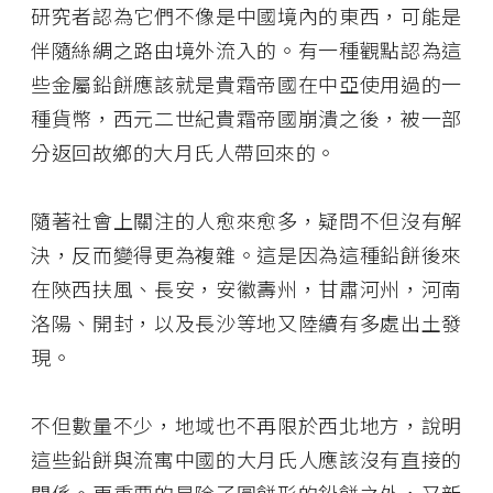
研究者認為它們不像是中國境內的東西，可能是
伴隨絲綢之路由境外流入的。有一種觀點認為這
些金屬鉛餅應該就是貴霜帝國在中亞使用過的一
種貨幣，西元二世紀貴霜帝國崩潰之後，被一部
分返回故鄉的大月氏人帶回來的。
隨著社會上關注的人愈來愈多，疑問不但沒有解
決，反而變得更為複雜。這是因為這種鉛餅後來
在陝西扶風、長安，安徽壽州，甘肅河州，河南
洛陽、開封，以及長沙等地又陸續有多處出土發
現。
不但數量不少，地域也不再限於西北地方，說明
這些鉛餅與流寓中國的大月氏人應該沒有直接的