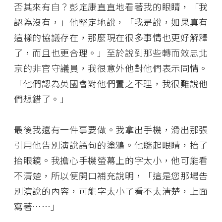
否其來有自？彭定康直直地看著我的眼睛，「我
認為沒有，」他堅定地說，「我是說，如果真有
這樣的協議存在，那麼現在很多事情也更好解釋
了，而且也更合理。」至於說到那些轉而效忠北
京的非官守議員，我很意外他對他們表示同情。
「他們認為英國會對他們置之不理，我很難說他
們想錯了。」
最後我還有一件事要做。我拿出手機，滑出那張
引用他告別演說語句的塗鴉。他瞇起眼睛，抬了
抬眼鏡。我擔心手機螢幕上的字太小，他可能看
不清楚，所以便開口補充說明，「這是您那場告
別演說的內容，可能字太小了看不太清楚，上面
寫著……」