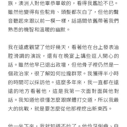
族，澳洲人對他畢恭畢敬的，看得我尷尬不已。
雖然他變得有些駝背、頭髮都灰白了，但他的聲
音聽起來跟以前一模一樣，話語間依舊帶著我們
熟悉的機智和溫暖的幽默。
我在遠處觀望了他好幾天，看著他在台上發表油
腔滑調的演說，還有在晚宴上講些逗人開心的
話。雖然他早已退出政壇，但他骨子裡仍然是一
個政治家，很了解如何拉攏群眾。我獲得半小時
的時間可以採訪他。這麼多年來，我一直都在遠
遠的地方看著他，這是我第一次面對面與他對
話。我知道他很懂怎麼跟媒體打交道，所以我最
大的挑戰，就是要怎麼從他那裡挖出新東西。
他一坐下來，我就知道不妙了。他伶牙俐齒、自