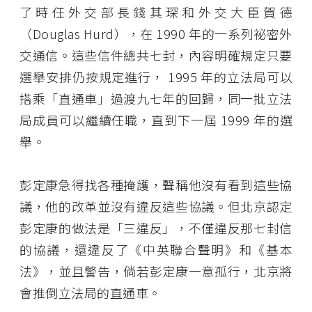
了時任外交部長錢其琛和外交大臣賀德
（Douglas Hurd），在 1990 年的一系列祕密外
交通信。這些信件總共七封，內容明確規定只要
選舉安排仍按規定進行， 1995 年的立法局可以
搭乘「直通車」過渡九七年的回歸，同一批立法
局成員可以繼續任職，直到下一屆 1999 年的選
舉。
彭定康急得找各種掩護，聲稱他沒有看到這些協
議，他的改革並沒有違反這些協議。但北京認定
彭定康的做法是「三違反」，不僅違反那七封信
的協議，還違反了《中英聯合聲明》和《基本
法》，並且警告，倘若彭定康一意孤行，北京將
會推倒立法局的直通車。