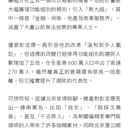
籌組方式上有一個可以鬆動的機會。他的計畫是
大幅擴增功能組別的類別，引入「新九組」，其
中一類是「金融、保險、地產及商業服務界」，
涵蓋了大量以前無法投票的專業人士。
儘管彭定康一再形容他的改革「溫和到令人尷
尬」，但這樣的改變已經使得功能組別的選民人
數增加了五倍，在全香港 600 萬人口中占了高達
270 萬人。雖然離真正的普選還有很長一段距
離，但它確實提升了選民的代表性。
可想而知，這讓北京氣得跳腳，連番對彭定康丟
出一連串罵名，比如「妓女」、「跳探戈舞
者」，甚至「千古罪人」，為新聞編輯室專門寫
頭條的人帶來了許多吸睛素材。同時北京還公開