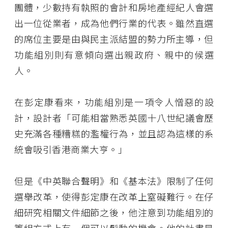
團體，少數持有執照的會計和房地產經紀人會選
出一位從業者，成為他們行業的代表。雖然直選
的席位主要是由與民主派結盟的勢力所主導，但
功能組別則有意傾向選出親政府、親中的候選
人。
在彭定康看來，功能組別是一項令人憎惡的設
計，設計者「可能相當熟悉英國十八世紀議會歷
史充滿各種糟糕的濫權行為，並且認為這樣的系
統會吸引香港商業大亨。」
但是《中英聯合聲明》和《基本法》限制了任何
選舉改革，使得彭定康在改革上窒礙難行。在仔
細研究相關文件細節之後，他注意到功能組別的