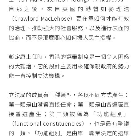
自那之後，來自英國的港督如麥理浩
（Crawford MacLehose）更在意如何才能有效
的治理、推動強大的社會服務，以及進行表面的
協商，而不是那麼關心如何擴大民主授權。
彭定康上任時，香港的選舉制度是一個令人困惑
的大雜燴，它的設計主要用來確保親政府的勢力
能一直控制立法機構。
立法局的成員有三種類型，各以不同方式產生：
第一類是由港督直接任命；第二類是由各選區直
接普選產生；第三類被稱為「功能組別」
（functional constituencies），也是最有爭議
的一類。「功能組別」是由單一職業決定的選舉