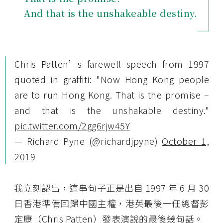
And that is the unshakeable destiny.
Chris Patten’s farewell speech from 1997
quoted in graffiti: "Now Hong Kong people
are to run Hong Kong. That is the promise –
and that is the unshakable destiny."
pic.twitter.com/2gg6rjw45Y
— Richard Pyne (@richardjpyne)
October 1,
2019
我立刻認出，這串句子正是出自 1997 年 6 月 30
日香港準備回歸中國主權，港英最後一任總督彭
定康（Chris Patten）發表演說的最後幾句話。