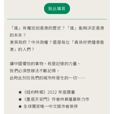
點此購買
「誰」有權述說香港的歷史？「誰」能夠決定香港
的未來？
港英政府？中共政權？還是每位「真係好撚鍾意香
港」的人們？
讓中國懼怕的事物，就是記憶的力量，
我們必須想辦法不斷記得，
此時此刻在我們的城市所發生的一切……
★《紐約時報》2022 年度選書
★《重返天安門》作者林慕蓮最新力作
★ 全球獨家唯一中文版作者新序