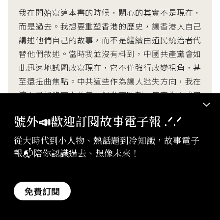
我在開始寫這本書的時候，關心的其實不是現在，
而是過去。我想要重塑香港的歷史，讓香港人自己
講述他們自己的故事，而不是繼續由殖民統治者代
替他們敘述。當時我並沒有料到，中國共產黨會如
此迅速地試圖改寫現在，它不僅強行改變視角，甚
至還扭曲焦點。中共這些作為讓人迷失方向，我在
這本書記錄下來的每一個當下時刻，反客為主成了
重中之重。──林慕蓮，中文版序
號外📣歡迎訂閱故事電子報 .ᐟ‪‪.ᐟ
作者林慕蓮將此作獻給「那些真係好撚鍾意香港的
從大時代到小人物、熱話題到冷知識，故事電子
人們」。此處始終依附於周邊大國、卻在過去百年
報📬陪你認識過去、想像未來！
裡肆意長出讓人難以忘懷的美麗姿態，我們對香港
有著文化上的記憶、感情，猶如隔海相望的異姓手
免費訂閱
足，卻又無力的見證他的受困與逐漸失去光芒。
在國家政策的禁錮下，香港正逐漸失去他的歷史、