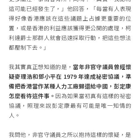
這可能已經發生了，」他回答，「每當有人表現
得好像香港應該在這些議題上占據更重要的位
置，或是香港的利益應該獲得更公開的處理，柯
利達爵士那群人就會迅速採取行動，把這些想法
都壓制下去。」
我其實真正想知道的是，
當年非官守議員曾經懷
疑麥理浩和鄧小平在 1979 年達成祕密協議，準
備把香港當作某種人力工廠歸還給中國，彭定康
怎麼看待這件事。
因為如果當初真有這樣的祕密
協議，照理來說彭定康最有可能是唯一知情的
人。
我問他，非官守議員之所以抱持這樣的懷疑，是