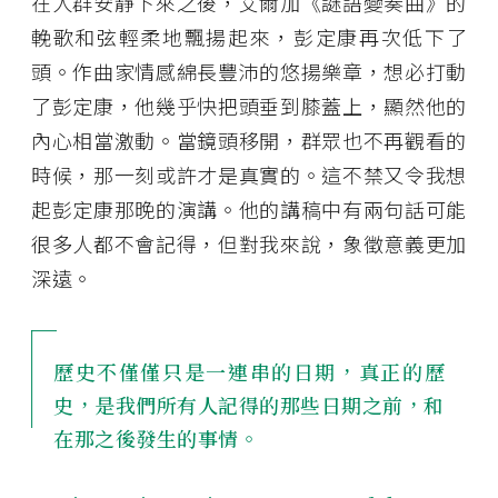
在人群安靜下來之後，艾爾加《謎語變奏曲》的
輓歌和弦輕柔地飄揚起來，彭定康再次低下了
頭。作曲家情感綿長豐沛的悠揚樂章，想必打動
了彭定康，他幾乎快把頭垂到膝蓋上，顯然他的
內心相當激動。當鏡頭移開，群眾也不再觀看的
時候，那一刻或許才是真實的。這不禁又令我想
起彭定康那晚的演講。他的講稿中有兩句話可能
很多人都不會記得，但對我來說，象徵意義更加
深遠。
歷史不僅僅只是一連串的日期，真正的歷
史，是我們所有人記得的那些日期之前，和
在那之後發生的事情。