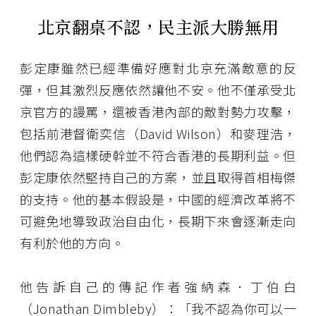
北京翻桌不認，民主派大勝無用
彭定康雖然已經準備好應對北京充滿敵意的反
彈，但其激烈反應依然讓他不安。他不僅承受北
京官方的謾罵，還被香港內部的敵對勢力攻擊，
包括前港督衛奕信（David Wilson）和麥理浩，
他們認為這樣硬幹並不符合香港的長期利益。但
彭定康依然堅持自己的方案，並且取得首相梅傑
的支持。他的基本假設是，中國的經濟改革將不
可避免地導致政治自由化，長期下來會逐漸走向
有利於他的方向。
他告訴自己的傳記作者強納森．丁伯白
（Jonathan Dimbleby）：「我不認為你可以一