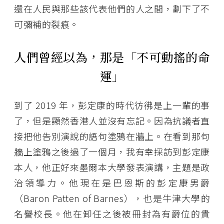
還在人民與那些該代表他們的人之間，劃下了不
可彌補的裂痕。
人們曾經以為，那是「不可動搖的命
運」
到了 2019 年，彭定康的時代彷彿是上一輩的事
了，但是顯然香港人並沒有忘記。因為抗議者直
接把他告別演說的語句塗鴉在牆上。在看到那句
牆上塗鴉之後過了一個月，我有幸採訪到彭定康
本人，他正好來墨爾本大學發表演講，主題是政
治領導力。他現在是巴恩斯的彭定康男爵
（Baron Patten of Barnes），也是牛津大學的
名譽校長。他在卸任之後被冊封為有爵位的貴