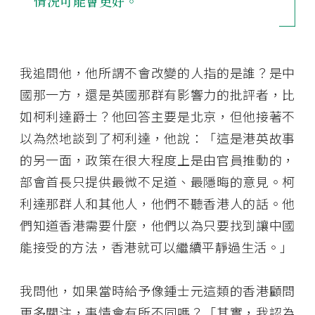
情況可能會更好。
我追問他，他所謂不會改變的人指的是誰？是中
國那一方，還是英國那群有影響力的批評者，比
如柯利達爵士？他回答主要是北京，但他接著不
以為然地談到了柯利達，他說：「這是港英故事
的另一面，政策在很大程度上是由官員推動的，
部會首長只提供最微不足道、最隱晦的意見。柯
利達那群人和其他人，他們不聽香港人的話。他
們知道香港需要什麼，他們以為只要找到讓中國
能接受的方法，香港就可以繼續平靜過生活。」
我問他，如果當時給予像鍾士元這類的香港顧問
更多關注，事情會有所不同嗎？「其實，我認為