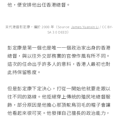
他，便安排他出任香港總督。
末代港督彭定康，攝於 2008 年（Source:
James Yuanxin Li
/ CC BY-
SA 3.0 DEED）
彭定康是第一個也是唯一一個政治家出身的香港
總督，與以往外交部務實的官僚作風有所不同。
這次的任命出乎許多人的意料，香港人最初也對
此持保留態度。
但是彭定康下定決心，打從一開始他就要走跟以
往不同的路線。他拒絕穿上傳統的殖民地總督服
飾，部分原因是他擔心那頂鴕鳥羽毛的帽子會讓
他看起來很可笑。他發揮自己擅長的政治能力，