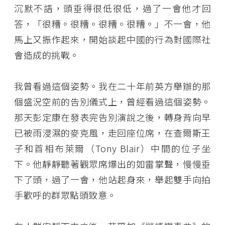
沉默不語，頭垂得很低很低，過了一會他才回
答，「很糟。很糟。很糟。很糟。」不一會，他
馬上又振作起來，開始談起中國的行為對國際社
會造成的挑戰。
我曾看過這個姿勢。我在二十年前英方舉辦的那
個盛況空前的告別儀式上，曾經看過這個姿勢。
那天彭定康在發表完告別演說之後，轉身背向早
已被雨浸濕的麥克風，走回座位席，在查爾斯王
子和首相布萊爾（Tony Blair）中間的位子坐
下。他靜靜聽著觀眾席爆出的如雷掌聲，慢慢垂
下了頭，過了一會，他站起身來，舉起雙手向拍
手歡呼的群眾點頭致意。