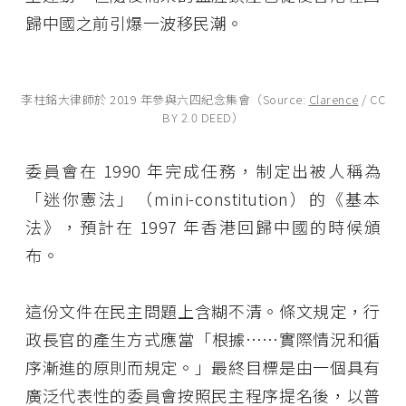
歸中國之前引爆一波移民潮。
李柱銘大律師於 2019 年參與六四紀念集會（Source:
Clarence
/ CC
BY 2.0 DEED）
委員會在 1990 年完成任務，制定出被人稱為
「迷你憲法」（mini-constitution）的《基本
法》，預計在 1997 年香港回歸中國的時候頒
布。
這份文件在民主問題上含糊不清。條文規定，行
政長官的產生方式應當「根據……實際情況和循
序漸進的原則而規定。」最終目標是由一個具有
廣泛代表性的委員會按照民主程序提名後，以普