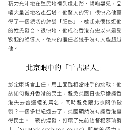
精力充沛地在殖民地裡到處走踏，親吻嬰兒，品
嚐大量當地名產蛋塔。他驚人的胃口很快為他贏
得了一個親切的綽號「肥彭」，唸起來很接近他
的姓氏發音。很快地，他成為香港有史以來最受
歡迎的領導人，後來的繼任者幾乎沒有人能超越
他。
北京眼中的「千古罪人」
彭定康新官上任，馬上面臨相當棘手的挑戰：他
該如何提升香港的民主，避免英國日後承擔讓香
港失去普選權的罵名，同時避免跟北京關係破
裂？一個多世紀過去了，英國顯然沒有讓香港變
得民主。二戰的爆發，打壞了先前總督楊慕琦爵
士（Sir Mark Aitchison Young）所做的努力。