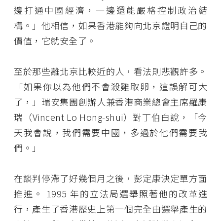
邊打通中國經濟，一邊還能嚴格控制政治結
構。」他相信，如果香港能夠向北京證明自己的
價值，它就安全了。
至於那些離北京比較近的人，看法則悲觀許多。
「如果你以為他們不會殺雞取卵，這誤解可大
了，」瑞安集團創辦人兼香港商業總會主席羅康
瑞（Vincent Lo Hong-shui）對丁伯白說，「今
天我會說，我們需要中國，多過於他們需要我
們。」
在談判停滯了好幾個月之後，彭定康決定單方面
推進。 1995 年的立法局選舉照著他的改革進
行，產生了香港歷史上第一個完全由選舉產生的