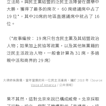
立法局。與民主黨結盟的泛民主派陣營在選舉中
大勝，獲得了最多的席次， 60 席總議席中占了
19 位*，其中20席的地區直選議席中就占了 16
位。
（*故事編按： 19 席只包含民主黨及其結盟政治
人物；如果加上民協等政黨，以及其他無黨籍的
泛民主派政治人物，一般會計算為 31 席，多過
親中派和商界的 29 席）
大律師吳靄儀，當年當選的另一位民主派議員，攝於 2018 年（Source:
Voice of America
/ 公共領域）
果不其然，這對北京來說已構成威脅。北京採取