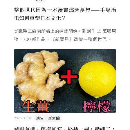
整個世代因為一本漫畫燃起夢想——手塚治
虫如何重塑日本文化？
從戰時工廠廁所牆上的連載開始，到創作 15 萬張原
稿、700 部作品，《新寶島》改變一整個世代的命
運。這位「漫畫之神」與昭和時代共生，用一支畫筆
改寫日本的文化 ...
廣告・新素簡
2026-08-07
減肥首選，檸檬加它，堅持一週，腰細了，