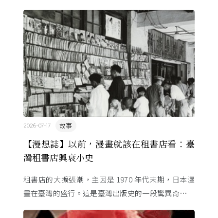
萬名學生怎麼學歷史，也看著臺灣的歷史教育從課本
裡幾乎沒有臺灣史，一路 ...
故事
2026-07-17
【漫想誌】以前，漫畫就該在租書店看：臺
灣租書店興衰小史
租書店的大擴張潮，主因是 1970 年代末期，日本漫
畫在臺灣的盛行。這是臺灣出版史的一段驚異奇航。
由於臺灣和日本自 1972 年斷交，著作權失去國與國