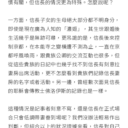
慣有關，但信長的情況更為特殊。怎麼說呢？
一方面，信長子女的生母絕大部分都不明身分，
即使是現在廣為人知的「濃姬」，其生世跟婚後
生活幾乎是無跡可尋，更吊詭的是，信長後來控
制京都，在本能寺之變橫遭不測為止，一直在京
都呼風喚雨，跟貴族公卿的交流互動也很多，但
從這些貴族的日記中也幾乎找不到信長有刻意拉
妻房出席活動，更不怎麼看到貴族們記錄信長妻
房的名字或者活動。另一邊，曾經數次面見信長
的耶穌會傳教士佛洛伊斯的記錄也是一樣。
這種情況是記事者刻意不寫，還是信長在正式場
合只會低調帶妻眷到場呢？我們沒辦法輕易作出
判斷，但綜合以上的狀況證據來看，信長對自己