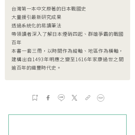
台灣第一本中文原著的日本戰國史
大量援引最新研究成果
透過系統化的易讀筆法
帶領讀者深入了解日本煙硝四起、群雄爭霸的戰國
百年
本書一套三冊，以時間作為縱軸、地區作為橫軸，
建構出自1493年明應之變至1616年家康過世之間
逾百年的織豐時代史。