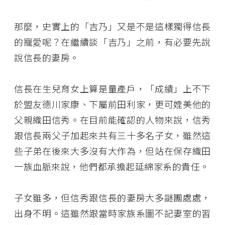
那麼，史實上的「吉乃」又是不是這樣獨得信長
的寵愛呢？在繼續談「吉乃」之前，有必要先說
說信長的妻房。
信長在生兒育女上算是量產戶，「成績」上不下
於盟友德川家康、下屬前田利家，更可媲美他的
父親織田信秀。在目前能確認的人物來說，信秀
跟信長兩父子加起來共有三十多名子女，雖然這
些子弟在後來大多沒有大作為，但站在保存織田
一族血脈來說，他們都承擔起延綿家系的責任。
子女雖多，但信秀跟信長的妻房大多謎團處處，
出身不明。這雖然跟當時家族系圖不記妻室的習