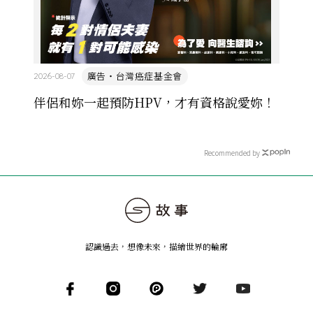
廣告・台灣癌症基金會
2026-08-07
伴侶和妳一起預防HPV，才有資格說愛妳！
Recommended by
認識過去，想像未來
，
描繪世界的輪廓