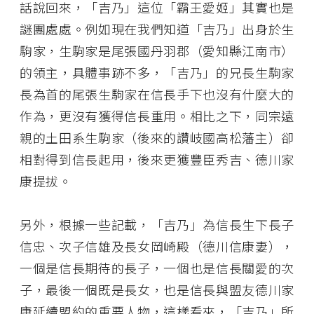
話說回來，「吉乃」這位「霸王愛姬」其實也是
謎團處處。例如現在我們知道「吉乃」出身於生
駒家，生駒家是尾張國丹羽郡（愛知縣江南市）
的領主，具體事跡不多，「吉乃」的兄長生駒家
長為首的尾張生駒家在信長手下也沒有什麼大的
作為，更沒有獲得信長重用。相比之下，同宗遠
親的土田系生駒家（後來的讚岐國高松藩主）卻
相對得到信長起用，後來更獲豐臣秀吉、德川家
康提拔。
另外，根據一些記載，「吉乃」為信長生下長子
信忠、次子信雄及長女岡崎殿（德川信康妻），
一個是信長期待的長子，一個也是信長關愛的次
子，最後一個既是長女，也是信長與盟友德川家
康延續盟約的重要人物，這樣看來，「吉乃」所