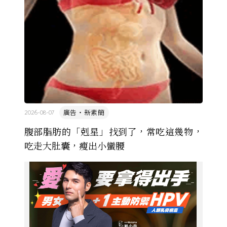
的協定保護 ...
廣告・新素簡
2026-08-07
腹部脂肪的「剋星」找到了，常吃這幾物，
吃走大肚囊，瘦出小蠻腰