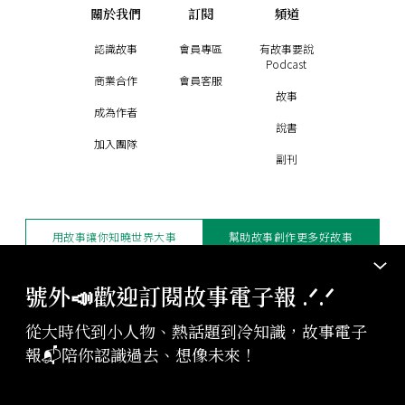
關於我們
訂閱
頻道
認識故事
會員專區
有故事要說
Podcast
商業合作
會員客服
故事
成為作者
說書
加入團隊
副刊
用故事讓你知曉世界大事
幫助故事創作更多好故事
訂閱電子報
贊助支持
號外📣歡迎訂閱故事電子報 .ᐟ‪‪.ᐟ
從大時代到小人物、熱話題到冷知識，故事電子
版權聲明與轉載規範
報📬陪你認識過去、想像未來！
授權與合作：
contact@storystudio.tw
投稿文章：
gushi@storystudio.tw