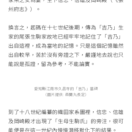
州府志》）。
換言之，起碼在十七世紀後期，傳為「吉乃」生
家的尾張生駒家故地已經牢牢地記住了「吉乃」
出自這裡，成為當地的記憶。只是這個記憶雖然
出自較早，苦於沒有旁證之下，嚴謹地去說也只
能說是孤證，留為參考，不能論實。
愛知縣江南市久昌寺的「吉乃」墓碑
（圖片提供: 森蘭丸長定）
到了十八世紀編纂的織田家系圖裡，信忠、信雄
及岡崎殿才出現了「生母生駒氏」的旁注，很可
能便是在這一世紀內慢慢潛移默化下的結果。