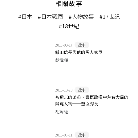
相關故事
#日本
#日本戰國
#人物故事
#17世紀
#18世紀
2019-03-17
故事
織田信長與他的黑人家臣
胡煒權
2018-10-23
故事
被遺忘的弟弟、豐臣政權中左右大局的
關鍵人物──豐臣秀長
胡煒權
2018-09-11
故事