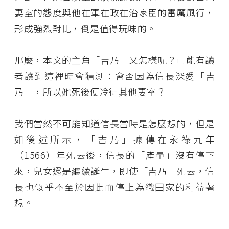
妻室的態度與他在軍在政在治家臣的雷厲風行，
形成強烈對比，倒是值得玩味的。
那麼，本文的主角「吉乃」又怎樣呢？可能有讀
者讀到這裡時會猜測：會否因為信長深愛「吉
乃」，所以她死後便冷待其他妻室？
我們當然不可能知道信長當時是怎麼想的，但是
如後述所示，「吉乃」據傳在永祿九年
（1566）年死去後，信長的「產量」沒有停下
來，兒女還是繼續誕生，即使「吉乃」死去，信
長也似乎不至於因此而停止為織田家的利益著
想。