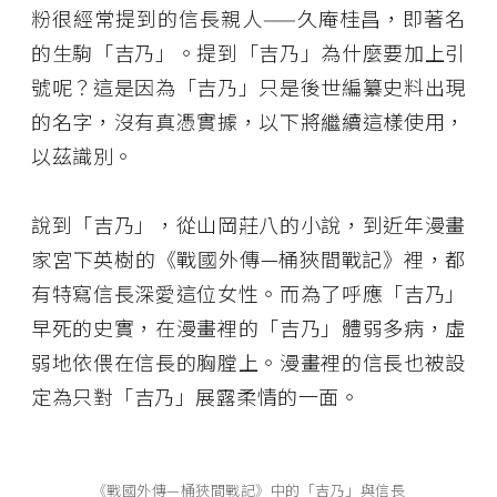
粉很經常提到的信長親人——久庵桂昌，即著名
的生駒「吉乃」。提到「吉乃」為什麼要加上引
號呢？這是因為「吉乃」只是後世編纂史料出現
的名字，沒有真憑實據，以下將繼續這樣使用，
以茲識別。
說到「吉乃」，從山岡莊八的小說，到近年漫畫
家宮下英樹的《戰國外傳—桶狹間戰記》裡，都
有特寫信長深愛這位女性。而為了呼應「吉乃」
早死的史實，在漫畫裡的「吉乃」體弱多病，虛
弱地依偎在信長的胸膛上。漫畫裡的信長也被設
定為只對「吉乃」展露柔情的一面。
《戰國外傳—桶狹間戰記》中的「吉乃」與信長