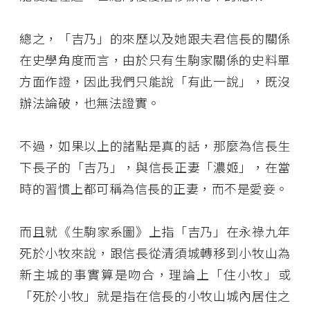
總之，「吉乃」的來歷以及她跟夫君信長的關係
在史學角度而言，由於只有生駒家關係的史料單
方面作證，因此我們只能說「有此一說」，既沒
辦法論破，也無法證實。
不過，如果以上的諸點是真的話，那麼為信長生
下長子的「吉乃」，與信長正妻「濃姬」，在當
時的習慣上都可稱為信長的正妻，而不是愛妾。
而且就《生駒家系圖》上指「吉乃」在永祿九年
死於小牧來說，跟信長從清須城轉移到小牧山為
新主城的事實算是吻合，理論上「住小牧」或
「死於小牧」就是指在信長的小牧山城內居住之