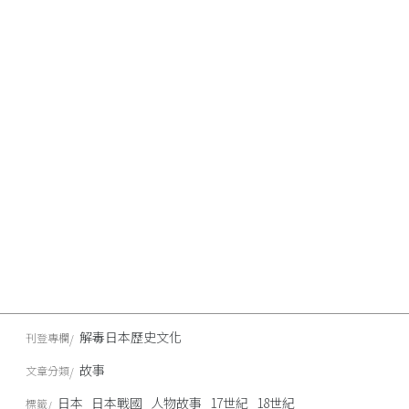
解毒日本歷史文化
刊登專欄
故事
文章分類
日本
日本戰國
人物故事
17世紀
18世紀
標籤