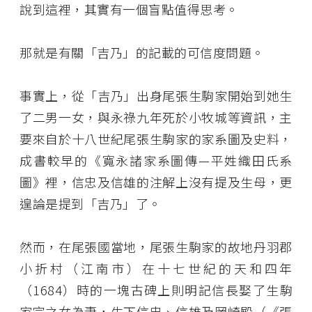
說到這裡，其實有一個盲點值得思考。
那就是有關「吉乃」的記載的可信度問題。
事實上，從「吉乃」出身尾張生駒家開始到她生
了二男一女，與永祿九年死於小牧城等資訊，主
要來自於十八世紀尾張生駒家的家系圖及史料，
成書較早的《寬永諸家系圖傳—平姓織田氏系
圖》裡，信忠及信雄的注解上沒有提及生母，更
遑論是提到「吉乃」了。
然而，在尾張國當地，尾張生駒家的故地丹羽郡
小折村（江南市）在十七世紀的天和四年
（1684）時的一塊古碑上則明記信長娶了生駒
家宗之女為妻，生下信忠、信雄及岡崎殿（《張