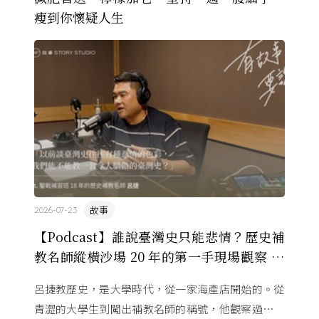
瘦到你懷疑人生
故事
2026-07-23
【Podcast】誰說臺灣史只能悲情？歷史補
教名師縱橫沙場 20 年的第一手現場觀察 ft.
呂捷
呂捷教歷史，是大學時代，從一家海產店開始的。從
青澀的大學生到闖出補教名師的稱號，他觀察過幾十