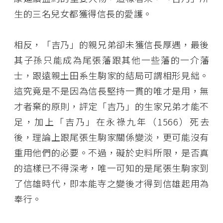
生的三名兒女都獲得信長的愛護。
相反，「吉乃」的親兄弟卻未獲信長厚遇，最後
其子孫只能成為尾張藩跟其他一些藩的一介藩
士，跟遠親土田系生駒家的結局可謂相形見絀。
這究竟是不是因為信長堅持一貫的唯才是用，無
才者棄的原則，評定「吉乃」的生家兄弟才能不
足，加上「吉乃」在永祿九年（1566）死去
後，理論上跟尾張生駒家關係變淡，更可能沒有
重用他們的必要。不過，礙於史料所限，是否真
的這樣已不得深考，唯一可知的是尾張生駒家到
了信雄時代，即本能寺之變後才得到信雄起用為
奉行。