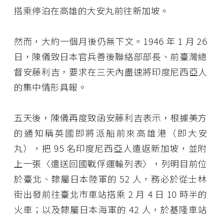
搭乘停泊在高雄的大安丸前往新加坡。
然而，大約一個月後仍無下文。1946 年 1 月 26
日，陳儀致日本官兵善後聯絡部部長、前臺灣總
督安藤利吉，要求在三天內盡速將印度尼西亞人
的集中情形具報。
五天後，陳儀再度致函安藤利吉表示，根據美方
的通知稱英國即將派船前來高雄港（即大安
丸），把 95 名印度尼西亞人遣返新加坡，並附
上一張〈遣送回國戰俘運輸列表〉，列明目前位
於臺北、隸屬日本陸軍的 52 人，務必於從士林
街出發前往臺北市車站搭乘 2 月 4 日 10 時半的
火車；以及隸屬日本海軍的 42 人，於基隆車站