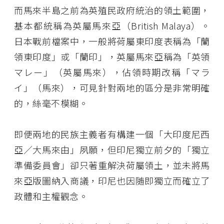
而馬來半島之前為英殖民政府統治的領土範圍，
基本都統稱為英屬馬來亞（British Malaya）。
日本戰前檔案中，一般將荷屬東印度表稱為「蘭
領東印度」或「蘭印」，英屬馬來亞稱為「英領
マレー」（英屬馬來），佔領時期改稱「マラ
イ」（馬來），可見針對兩地的區分是非常明確
的，絲毫不模糊。
即便兩地的民族主義者有構建一個「大印度尼西
亞／大馬來由」夙願，但印尼獨立前夕的「獨立
準備委員會」卻只著重解決荷屬領土，並未將馬
來亞版圖納入商議，印尼也因随即獨立而確立了
政體和主權觀念。