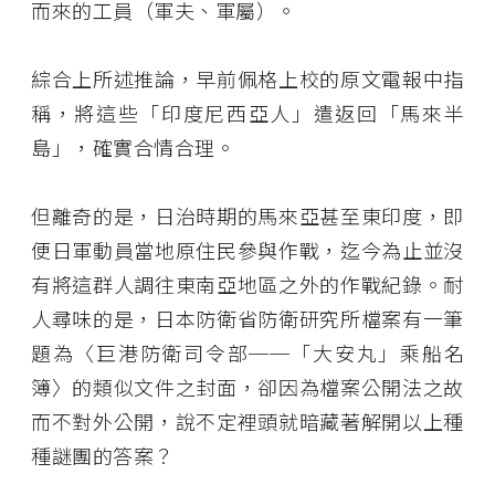
而來的工員（軍夫、軍屬）。
綜合上所述推論，早前佩格上校的原文電報中指
稱，將這些「印度尼西亞人」遣返回「馬來半
島」，確實合情合理。
但離奇的是，日治時期的馬來亞甚至東印度，即
便日軍動員當地原住民參與作戰，迄今為止並沒
有將這群人調往東南亞地區之外的作戰紀錄。耐
人尋味的是，日本防衛省防衛研究所檔案有一筆
題為〈巨港防衛司令部──「大安丸」乘船名
簿〉的類似文件之封面，卻因為檔案公開法之故
而不對外公開，說不定裡頭就暗藏著解開以上種
種謎團的答案？