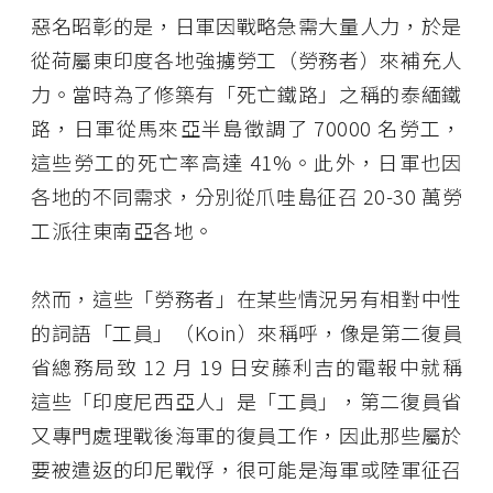
惡名昭彰的是，日軍因戰略急需大量人力，於是
從荷屬東印度各地強擄勞工（勞務者）來補充人
力。當時為了修築有「死亡鐵路」之稱的泰緬鐵
路，日軍從馬來亞半島徵調了 70000 名勞工，
這些勞工的死亡率高達 41%。此外，日軍也因
各地的不同需求，分別從爪哇島征召 20-30 萬勞
工派往東南亞各地。
然而，這些「勞務者」在某些情況另有相對中性
的詞語「工員」（Koin）來稱呼，像是第二復員
省總務局致 12 月 19 日安藤利吉的電報中就稱
這些「印度尼西亞人」是「工員」，第二復員省
又專門處理戰後海軍的復員工作，因此那些屬於
要被遣返的印尼戰俘，很可能是海軍或陸軍征召