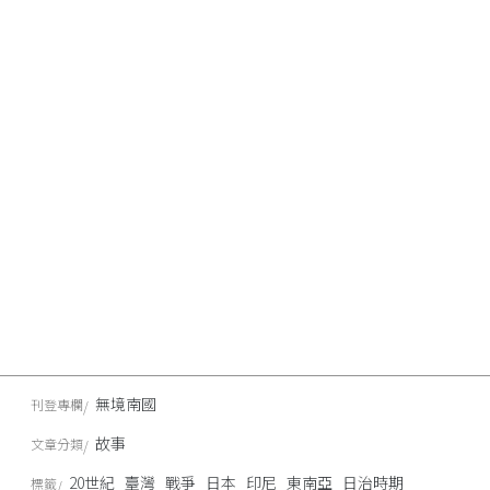
無境南國
刊登專欄
故事
文章分類
20世紀
臺灣
戰爭
日本
印尼
東南亞
日治時期
標籤