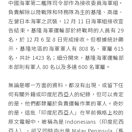
中國海軍第二艦隊司令部作為接收委員海軍組，
負責解除以陸戰隊和特務隊為主的基隆、高雄、
左營日本海軍之武裝，12 月 11 日海軍組接收宣
告結束。基隆海軍運輸部於終戰時的人員有 29
名，於 12 月 6 至 8 日完成接收。但根據統計顯
示，基隆地區的海軍軍人有 808 名、軍屬 615
名，共計 1423 名；細分開來，基隆海軍運輸部
本部則有軍人 80 名以及多達 600 名軍屬。
無論是哪一方面的資料，都沒有出現、或留下任
何有關外籍或印度尼西亞人的紀錄，但可以肯定
的是，他們都隸屬於負責運輸作業的軍人。奇妙
的是，這批「印度尼西亞人」在早前佩格上校的
原文電報中，被稱為是 Indonesians（印度尼西
亞人），卻又同時指出是 Malay Peninsula（馬