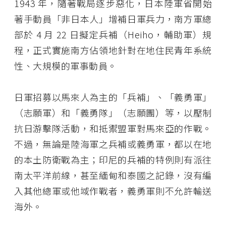
1943 年，隨著戰局逐步惡化，日本陸軍省開始
著手動員「非日本人」增補日軍兵力，南方軍總
部於 4 月 22 日擬定兵補（Heiho，輔助軍）規
程，正式實施南方佔領地針對在地住民青年系統
性、大規模的軍事動員。
日軍招募以馬來人為主的「兵補」、「義勇軍」
（志願軍）和「義勇隊」（志願團）等，以壓制
抗日游擊隊活動，和抵禦盟軍對馬來亞的作戰。
不過，無論是陸海軍之兵補或義勇軍，都以在地
的本土防衛戰為主；印尼的兵補的特例則有派往
南太平洋前線，甚至緬甸和泰國之記錄，沒有編
入其他總軍或他域作戰者，義勇軍則不允許輸送
海外。