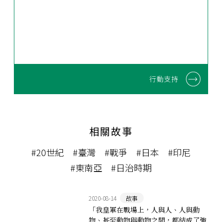
行動支持
相關故事
#20世紀
#臺灣
#戰爭
#日本
#印尼
#東南亞
#日治時期
2020-08-14
故事
「我皇軍在戰場上，人與人、人與動
物、甚至動物與動物之間，都結成了強