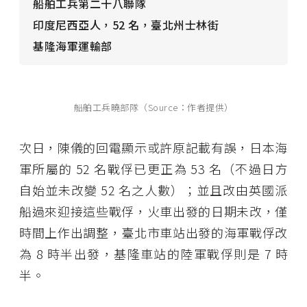
船舶工兵第二十八聯隊
印度尼西亞人，52 名，臺北州士林街
基隆海軍運輸部
船舶工兵曉部隊（Source：作者提供）
次日，陳儀的回電顯示或許原記載有誤，日本海
軍所屬的 52 名戰俘已更正為 53 名（不過日方
自始並未改變 52 名之人數）；並且改由英國派
船過來迎接這些戰俘，火車出發的日期未改，僅
時間上作出調整，臺北市車站出發的海軍戰俘改
為 8 時半出發，基隆車站的陸軍戰俘則是 7 時
半。