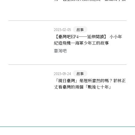
烈的愛之絆。」──戰爭時期的動物宣
傳
2015-02-05
故事
【臺灣吧EP4──延伸閱讀】 小小年
紀造飛機─海軍少年工的故事
臺灣吧
2015-09-24
故事
「親日臺灣」是理所當然的嗎？若林正
丈看臺灣的兩個「戰後七十年」