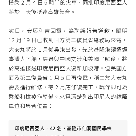
搭乘 2 月 4 日 6 時半的火車，兩批印度尼西亞人
將於三天後抵達高雄集合。
次日，安藤利吉回電，為耽誤報告道歉，闡明
12 月 19 日已收到日方第二復員省總務局來電，
大安丸將於 1 月從吳港出發，先於基隆港讓遣返
臺灣人下船，經過與中國交涉和美國了解後，將
於高雄接送印度尼西亞人復新加坡港。但美國方
面及第二復員省 1 月 5 日再復電，稱由於大安丸
需要進行維修，待 2 月底修復完工，戰俘即可為
乘船和檢疫作準備。來電清楚列出印尼人的隸屬
單位和集合位置：
印度尼西亞人，42 名，基隆市仙洞國民學校