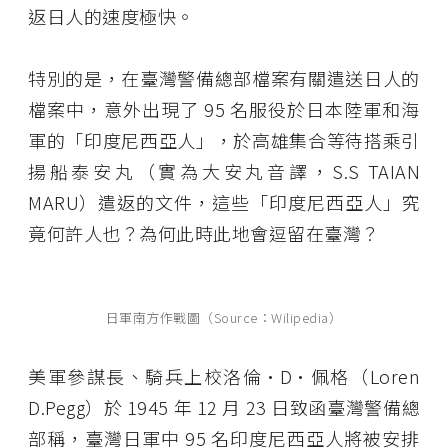
返日人的速度極快。
特別的是，在臺灣警備總部檔案有關遣送日人的
檔案中，意外出現了 95 名服役於日本陸軍和海
軍的「印度尼西亞人」，於高雄集合等待搭乘引
揚船泰安丸（實為大安丸音譯，S.S TAIAN
MARU）遣返的文件，這些「印度尼西亞人」究
竟何許人也？為何此時此地會逗留在臺灣？
日軍南方作戰圖（Source：Wilipedia）
美軍參謀長、騎兵上校洛倫·D·佩格（Loren
D.Pegg）於 1945 年 12 月 23 日致函臺灣警備總
部稱，臺灣日軍中 95 名印度尼西亞人將被安排