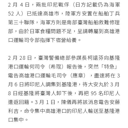
2 月 4 日，兩批印尼戰俘（日方記載仍為海軍
52 人）已抵達高雄市，陸軍方安置在船舶丁兵
第三十聯隊，海軍方則是南部臺灣船舶救難修理
部，由於日軍食糧問題不足，呈請轉屬到高雄港
口運輸司令部指揮下宿營給養。
2 月 28 日，臺灣警備總部參謀長柯遠芬向基隆
港口運輸何司令（希琨）報告後，突然「特急」
電告高雄港口運輸毛司令（應章），盡速將在 3
月 6 日將印尼人調集到基隆港，待大安丸於 3 月
8 日經基隆將臺灣人卸下後，再把 95 名印尼人
遣返回籍。3 月 1 日，陳儀再將該消息電告安藤
利吉，命令集中高雄港口的印尼人輸送至基隆港
口集中。