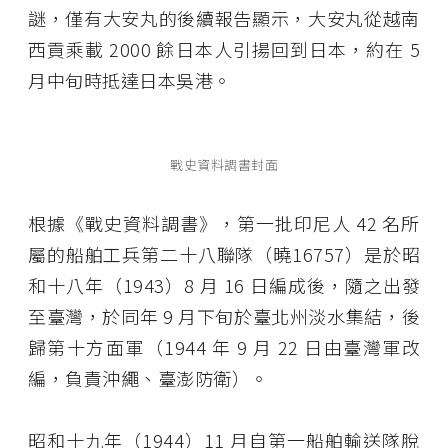
謎，僅有大安丸的後續報告顯示，大安丸從越南
西貢乘載 2000 餘日本人引揚回到日本，約在 5
月中旬時抵達日本吳港。
戰史資料調書封面
根據《戰史資料調書》，第一批印尼人 42 名所
屬的船舶工兵第二十八聯隊（曉16757）是於昭
和十八年（1943）8 月 16 日編成後，隨之出發
至臺灣，於同年 9 月下旬於臺北州淡水集結，後
歸第十方面軍（1944 年 9 月 22 日由臺灣軍改
編，負責沖繩、臺澎防衛）。
昭和十九年（1944）11 月自第一船舶輸送隊脫