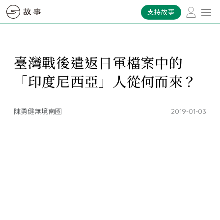
支持故事
臺灣戰後遣返日軍檔案中的
「印度尼西亞」人從何而來？
陳勇健無境南國
2019-01-03