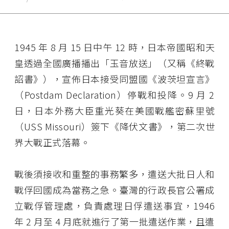
1945 年 8 月 15 日中午 12 時，日本帝國昭和天
皇透過全國廣播播出「玉音放送」（又稱《終戰
詔書》），宣佈日本接受同盟國《波茨坦宣言》
（Postdam Declaration）停戰和投降。9 月 2
日，日本外務大臣重光葵在美國戰艦密蘇里號
（USS Missouri）簽下《降伏文書》，第二次世
界大戰正式落幕。
戰後須接收和重整的事務繁多，遣送大批日人和
戰俘回國成為當務之急。臺灣的行政長官公署成
立戰俘管理處，負責處理日俘遣送事宜，1946
年 2 月至 4 月底就進行了第一批遣送作業，且遣