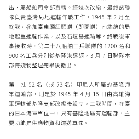
出，屬船舶司令部直轄。經幾次改編，最終該聯
隊負責臺灣局地運輸作戰工作，1945 年 2 月至
終戰，參加臺東廳紅頭嶼（即蘭嶼）南端線的局
地起重運輸作業，以及石垣島運輸等。終戰後軍
事接收時，第二十八船舶工兵聯隊的 1200 名和
900 名工兵分別從基隆港遣返，3 月 7 日聯隊本
部待殘物整理完畢後撤出。
第二批 52 名（或 53 名）印尼人所屬的基隆海
軍運輸部，則是於 1945 年 4 月 15 日由高雄海
軍運輸部基隆支部改編後設立。二戰時間，在臺
的日本海軍單位中，只有基隆地區有運輸部，主
要功能是供應物資和運送軍隊。