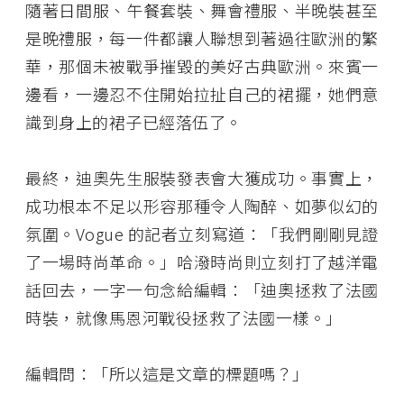
隨著日間服、午餐套裝、舞會禮服、半晚裝甚至
是晚禮服，每一件都讓人聯想到著過往歐洲的繁
華，那個未被戰爭摧毀的美好古典歐洲。來賓一
邊看，一邊忍不住開始拉扯自己的裙擺，她們意
識到身上的裙子已經落伍了。
最終，迪奧先生服裝發表會大獲成功。事實上，
成功根本不足以形容那種令人陶醉、如夢似幻的
氛圍。Vogue 的記者立刻寫道：「我們剛剛見證
了一場時尚革命。」哈潑時尚則立刻打了越洋電
話回去，一字一句念給編輯：「迪奧拯救了法國
時裝，就像馬恩河戰役拯救了法國一樣。」
編輯問：「所以這是文章的標題嗎？」