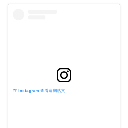
在 Instagram 查看這則貼文