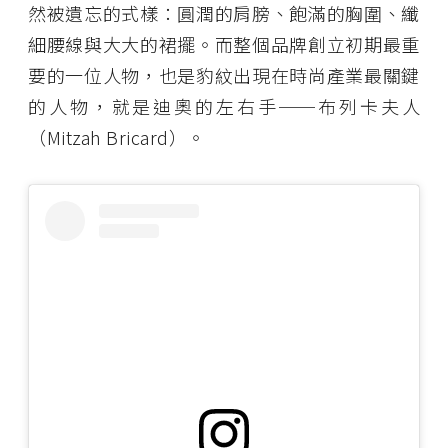
然被遺忘的式樣：圓潤的肩膀、飽滿的胸圍、纖
細腰線與大大的裙擺。而整個品牌創立初期最重
要的一位人物，也是豹紋出現在時尚產業最關鍵
的人物，就是迪奧的左右手──布列卡夫人
（Mitzah Bricard）。