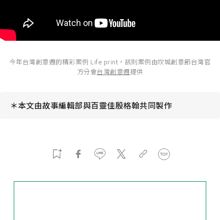
今年台灣創意週的精彩案例 Life print，該則案例由坎城創意節台灣官
方分會
台灣創意週
提供
＊本文由故事編輯部與百靈佳殷格翰共同製作