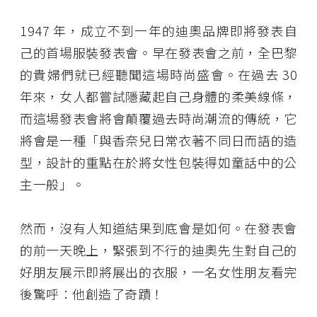
1947 年，成立不到一年的迪奧品牌即將發表自
己的首場服裝發表會。早在發表會之前，全巴黎
的貴婦們就已經聽聞這場時尚盛會。在過去 30
年來，女人都嘗試隱藏起自己身體的柔美線條，
而這場發表會將會顛覆過去時尚潮流的傳統，它
將會是一種「與香奈兒日常衣著不同日而語的造
型，設計的重點在於將女性包裝得如童話中的公
主一般」。
然而，沒有人知道結果到底會是如何。在發表會
的前一天晚上，緊張到不行的迪奧先生對自己的
好朋友展示即將展出的衣服，一名女性朋友看完
後驚呼：他創造了奇蹟！