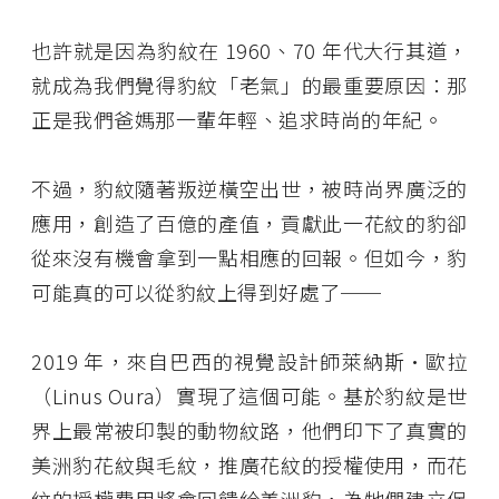
也許就是因為豹紋在 1960、70 年代大行其道，
就成為我們覺得豹紋「老氣」的最重要原因：那
正是我們爸媽那一輩年輕、追求時尚的年紀。
不過，豹紋隨著叛逆橫空出世，被時尚界廣泛的
應用，創造了百億的產值，貢獻此一花紋的豹卻
從來沒有機會拿到一點相應的回報。但如今，豹
可能真的可以從豹紋上得到好處了──
2019 年，來自巴西的視覺設計師萊納斯·歐拉
（Linus Oura）實現了這個可能。基於豹紋是世
界上最常被印製的動物紋路，他們印下了真實的
美洲豹花紋與毛紋，推廣花紋的授權使用，而花
紋的授權費用將會回饋給美洲豹，為牠們建立保