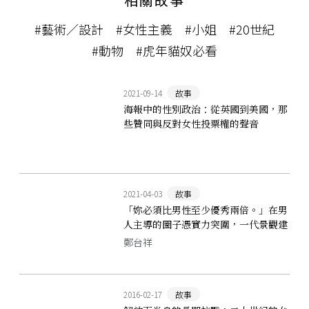
#藝術／設計
#女性主義
#小姐
#20世紀
#動物
#虎年貓奴必看
2021-09-14
故事
海報中的性別政治：從英國到美國，那
些贊同與反對女性投票權的聲音
2021-04-03
故事
「妳必須比男性至少優秀兩倍。」在男
人主導的圈子憑實力突圍，一代景觀建
築大師卡蘿強森
鄭台祥
2016-02-17
故事