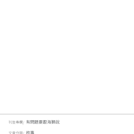
有問題要跟海獅說
刊登專欄
故事
文章分類