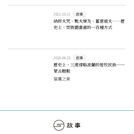
2021-10-21
故事
納粹火咒、戰火燎及、蓄意縱火⋯⋯歷
史上，焚毀圖書館的一百種方式
2018-06-20
故事
歷史上，三度侵略波蘭的遊牧民族──
蒙古韃靼
獵鷹之巢