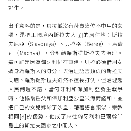
逃生。
出乎意料的是，貝拉並沒有苛責這位不中用的女
婿，還把王國境內斯拉夫人
[7]
的居住地：斯拉
夫尼亞（Slavoniya）、貝拉格（Bereg）、馬奇
瓦（Machva），分封給羅斯提斯拉夫去治理。
這可能是因為匈牙利仍在重建，貝拉必須借用女
婿身為羅斯人的身分，去治理語言類似的斯拉夫
同胞。羅斯提斯拉夫雖然不擅長打仗，但治理起
人民倒還不錯，當匈牙利和保加利亞發生戰爭
時，他協助岳父和保加利亞沙皇米海爾議和，並
把自己的女兒嫁給了沙皇，藉著語言類似、宗教
相同
[8]
的優勢，他成了來往匈牙利和巴爾幹半
島上的斯拉夫國家之中間人。