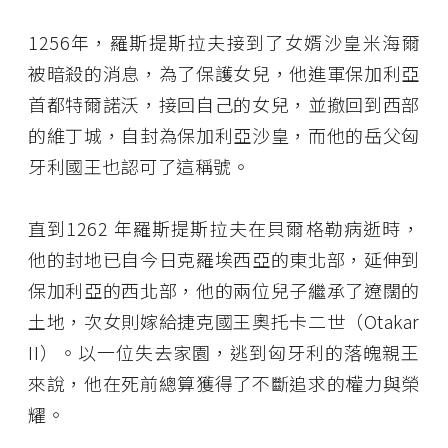
1256年，羅斯提斯拉夫接到了女婿沙皇米海爾
被暗殺的消息，為了保護女兒，他進軍保加利亞
首都特爾諾沃，接回自己的女兒，並撤回到西部
的維丁城，自封為保加利亞沙皇，而他的岳父匈
牙利國王也認可了這稱號。
直到1262 年羅斯提斯拉夫在貝爾格勒病逝時，
他的封地已自今日克羅埃西亞的東北部，延伸到
保加利亞的西北部，他的兩位兒子繼承了遼闊的
土地，次女則嫁給捷克國王奧托卡二世（Otakar
II）。以一位失去家園，逃到匈牙利的落魄親王
來說，他在死前總算獲得了不斷追求的權力與榮
耀。