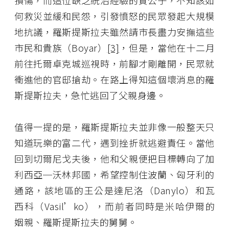
損傷，而這位缺乏統治經驗的貴公子，不知該如
何救災並緩和民怨，引發憤怒的民眾發起大規模
地抗議，羅斯提斯拉夫雖然請市長盡力安撫這些
市民和貴族（Boyar）
[3]
，但是，當他在十二月
前往托爾卓克城巡視時，前腳才剛離開，民眾就
衝進他的官邸搶劫。在路上得知這個壞消息的羅
斯提斯拉夫，急忙逃回了父親身邊。
值得一提的是，羅斯提斯拉夫並非像一般整天只
知道玩樂的富二代，遇到挫折就逃避責任。當他
回到切爾尼戈夫後，他和父親便把目標轉向了加
利西亞─沃林邦國，希望控制住波蘭、匈牙利的
通路，該地區的王公是達尼洛（Danylo）和瓦
西科（Vasil’ko），而前者同時是米哈伊爾的
姻親、羅斯提斯拉夫的舅舅。