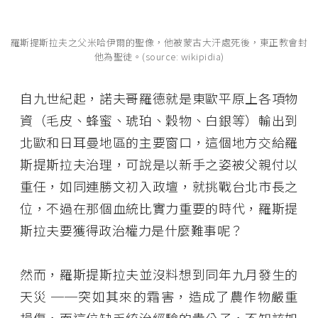
羅斯提斯拉夫之父米哈伊爾的聖像，他被蒙古大汗處死後，東正教會封
他為聖徒。(source: wikipidia)
自九世紀起，諾夫哥羅德就是東歐平原上各項物
資（毛皮、蜂蜜、琥珀、穀物、白銀等）輸出到
北歐和日耳曼地區的主要窗口，這個地方交給羅
斯提斯拉夫治理，可說是以新手之姿被父親付以
重任，如同連勝文初入政壇，就挑戰台北市長之
位，不過在那個血統比實力重要的時代，羅斯提
斯拉夫要獲得政治權力是什麼難事呢？
然而，羅斯提斯拉夫並沒料想到同年九月發生的
天災 ──突如其來的霜害，造成了農作物嚴重