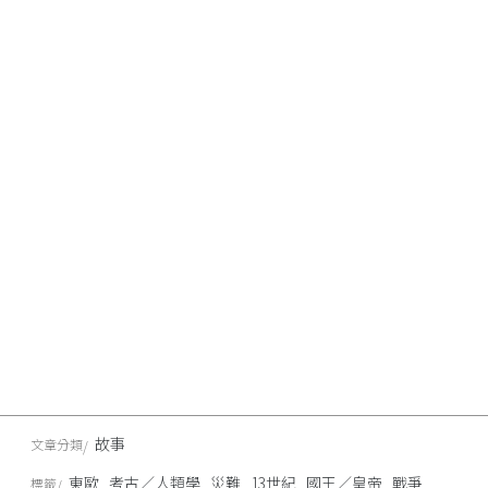
故事
文章分類
東歐
考古／人類學
災難
13世紀
國王／皇帝
戰爭
標籤