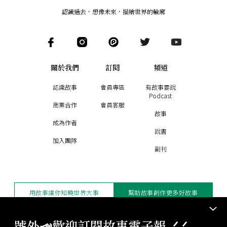
認識過去，想像未來
，
描繪世界的輪廓
關於我們
訂閱
頻道
認識故事
會員專區
有故事要說
Podcast
商業合作
會員客服
故事
成為作者
說書
加入團隊
副刊
用故事讓你知曉世界大事
幫助故事創作更多好故事
訂閱電子報
贊助支持
號外📣歡迎訂閱故事電子報 .ᐟ‪‪.ᐟ