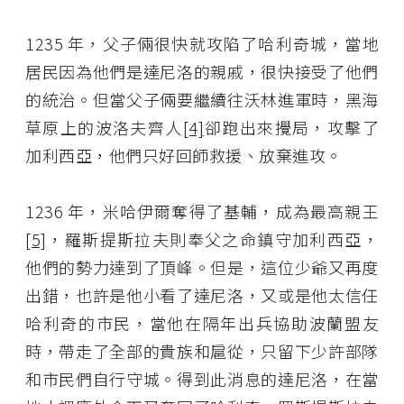
1235 年，父子倆很快就攻陷了哈利奇城，當地
居民因為他們是達尼洛的親戚，很快接受了他們
的統治。但當父子倆要繼續往沃林進軍時，黑海
草原上的波洛夫齊人
[4]
卻跑出來攪局，攻擊了
加利西亞，他們只好回師救援、放棄進攻。
1236 年，米哈伊爾奪得了基輔，成為最高親王
[5]
，羅斯提斯拉夫則奉父之命鎮守加利西亞，
他們的勢力達到了頂峰。但是，這位少爺又再度
出錯，也許是他小看了達尼洛，又或是他太信任
哈利奇的市民，當他在隔年出兵協助波蘭盟友
時，帶走了全部的貴族和扈從，只留下少許部隊
和市民們自行守城。得到此消息的達尼洛，在當