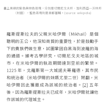
畫上黑線的紫色與棕色區塊，分別是切爾尼戈夫邦、加利西亞─沃林邦
（封國），藍色區塊則是首都基輔。(source: wikipidia)
羅斯提斯拉夫的父親米哈伊爾（Mikhail）是個
聰明的王公，他深知商貿的重要性，於是鼓勵手
下的貴族們做生意，試圖鞏固自黑海到波羅的海
的通道。據考古學研究，切爾尼戈夫地區的城
市，在米哈伊爾的執政期間達到空前的繁榮。
1225 年，北羅斯第一大城諾夫哥羅德，其市民
和統治者（米哈伊爾的妹婿尤里二世）鬧翻，米
哈伊爾因此獲邀成為該城的統治者。
[2]
五年
後，因為羅斯提斯拉夫已成年，米哈伊爾就讓他
作該城的代理城主。