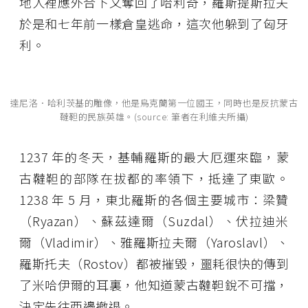
地人裡應外合下又奪回了哈利奇，羅斯提斯拉夫
於是和七年前一樣倉皇逃命，這次他躲到了匈牙
利。
達尼洛．哈利茨基的雕像，他是烏克蘭第一位國王，同時也是反抗蒙古
韃靼的民族英雄。(source: 筆者在利維夫所攝)
1237 年的冬天，基輔羅斯的最大厄運來臨，蒙
古韃靼的部隊在拔都的率領下，抵達了東歐。
1238 年 5 月，東北羅斯的各個主要城市：梁贊
（Ryazan）、蘇茲達爾（Suzdal）、伏拉迪米
爾（Vladimir）、雅羅斯拉夫爾（Yaroslavl）、
羅斯托夫（Rostov）都被摧毀，噩耗很快的傳到
了米哈伊爾的耳裏，他知道蒙古韃靼銳不可擋，
決定先往西邊撤退。