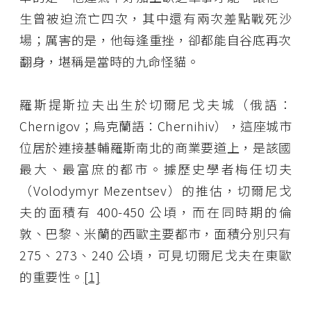
生曾被迫流亡四次，其中還有兩次差點戰死沙
場；厲害的是，他每逢重挫，卻都能自谷底再次
翻身，堪稱是當時的九命怪貓。
羅斯提斯拉夫出生於切爾尼戈夫城（俄語：
Chernigov；烏克蘭語：Chernihiv），這座城市
位居於連接基輔羅斯南北的商業要道上，是該國
最大、最富庶的都市。據歷史學者梅任切夫
（Volodymyr Mezentsev）的推估，切爾尼戈
夫的面積有 400-450 公頃，而在同時期的倫
敦、巴黎、米蘭的西歐主要都市，面積分別只有
275、273、240 公頃，可見切爾尼戈夫在東歐
的重要性。
[1]