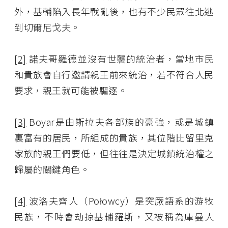
外，基輔陷入長年戰亂後，也有不少民眾往北逃
到切爾尼戈夫。
[2]
諾夫哥羅德並沒有世襲的統治者，當地市民
和貴族會自行邀請親王前來統治，若不符合人民
要求，親王就可能被驅逐。
[3]
Boyar是由斯拉夫各部族的豪強，或是城鎮
裏富有的居民，所組成的貴族，其位階比留里克
家族的親王們要低，但往往是決定城鎮統治權之
歸屬的關鍵角色。
[4]
波洛夫齊人（Połowcy）是突厥語系的游牧
民族，不時會劫掠基輔羅斯，又被稱為庫曼人