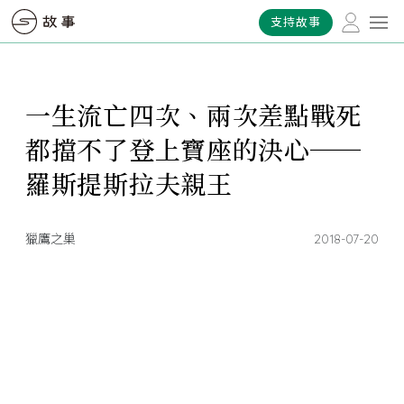
支持故事
一生流亡四次、兩次差點戰死
都擋不了登上寶座的決心──
羅斯提斯拉夫親王
獵鷹之巢
2018-07-20