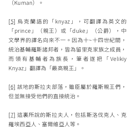
（Kuman）。
[5]
烏克蘭語的「knyaz」，可翻譯為英文的
「prince」（親王）或「duke」（公爵），中
文學界的譯名向來不一。因為十~十四世紀間，
統治基輔羅斯諸邦者，皆為留里克家族之成員，
而領有基輔者為族長，筆者遂把「Velikiy
Knyaz」翻譯為「最高親王」。
[6]
該地的斯拉夫部落，雖臣屬於羅斯親王們，
但並無接受他們的直接統治。
[7]
這裏所說的斯拉夫人，包括斯洛伐克人、克
羅埃西亞人、塞爾維亞人等。