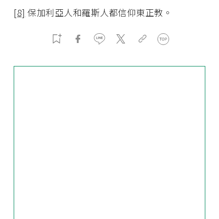
[8]
保加利亞人和羅斯人都信仰東正教。