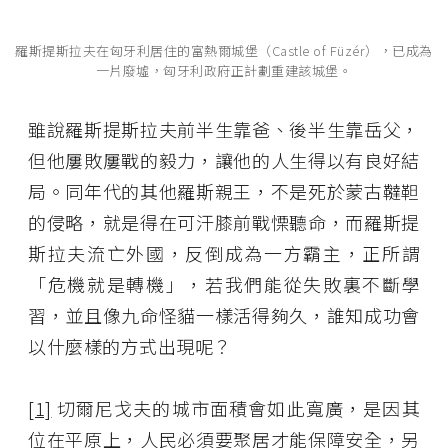
羅斯提斯拉夫在匈牙利居住的富熱爾城堡（Castle of Füzér），已成為
一片廢墟，匈牙利政府正計劃重建該城堡。
雖說羅斯提斯拉夫前半生靠爸、後半生靠岳父，
但他屢敗屢戰的毅力，讓他的人生得以有良好結
局。同年代的其他羅斯親王，不是死於蒙古韃靼
的侵略，就是得在可汗膝前戰慄聽命，而羅斯提
斯拉夫流亡外國，反倒成為一方霸主，正所謂
「危機就是轉機」，若我們能從失敗裏不斷學
習，並且像九命怪貓一樣活得夠久，誰知成功會
以什麼樣的方式出現呢？
[1]
切爾尼戈夫的城市面積會如此寬廣，是因其
位在平原上，人民必須要聚居才能保障安全，另