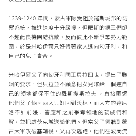
1239-1240 年間，蒙古軍隊受阻於羅斯城邦的防
禦系統，推進速度十分緩慢，但羅斯的親王們卻
不趁此良機團結抗敵，反而彼此不斷爭奪勢力範
圍，於是米哈伊爾只好帶著家人逃向匈牙利，和
自己的兒子會合。
米哈伊爾父子向匈牙利國王貝拉四世，提出了聯
姻的要求，但貝拉並不願意把女兒嫁給一個連自
己的領地都保不住的羅斯提斯拉夫 ，直接驅逐
他們父子倆。兩人只好回到沃林，而大方的達尼
洛不計前嫌，答應和之前爭奪領地的親戚們和
解，並把盧茨克城送給他們。但當父子倆聽到蒙
古大軍攻破基輔後，又再次逃跑，他們在波蘭流