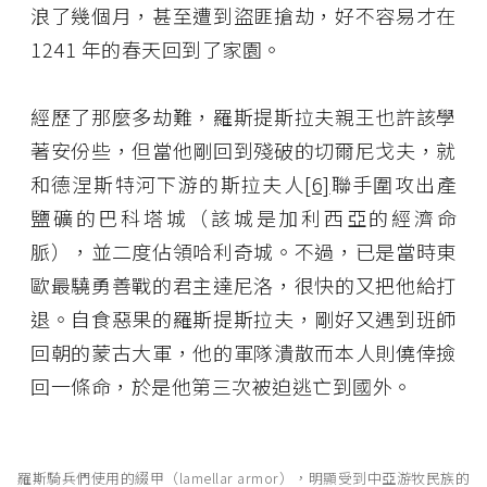
浪了幾個月，甚至遭到盜匪搶劫，好不容易才在
1241 年的春天回到了家園。
經歷了那麼多劫難，羅斯提斯拉夫親王也許該學
著安份些，但當他剛回到殘破的切爾尼戈夫，就
和德涅斯特河下游的斯拉夫人
[6]
聯手圍攻出產
鹽礦的巴科塔城（該城是加利西亞的經濟命
脈），並二度佔領哈利奇城。不過，已是當時東
歐最驍勇善戰的君主達尼洛，很快的又把他給打
退。自食惡果的羅斯提斯拉夫，剛好又遇到班師
回朝的蒙古大軍，他的軍隊潰散而本人則僥倖撿
回一條命，於是他第三次被迫逃亡到國外。
羅斯騎兵們使用的綴甲（lamellar armor），明顯受到中亞游牧民族的