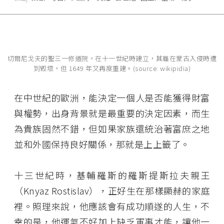
切爾尼戈夫的聖三一修道院，在十一世紀時建立，其雖在蒙古入侵時遭
到毀壞，但 1649 年又再度重建。(source: wikipidia)
在中世紀的歐洲，能決定一個人是否能獲得財富
與權勢，出身背景就是最重要的決定因素，而生
為貴族固然不錯，但如果家族還統治著富庶之地
並和外國保持良好關係，那就是上上籤了。
十三世紀時，基輔羅斯的羅斯提斯拉夫親王
（Knyaz Rostislav），正好生在那樣顯赫的家庭
裡。照理來說，他應該會有成功順遂的人生，不
幸的是，他運氣不好加上缺乏軍事才能，讓他一