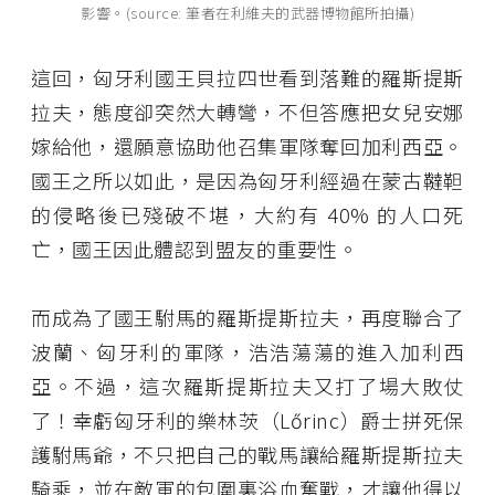
影響。(source: 筆者在利維夫的武器博物館所拍攝)
這回，匈牙利國王貝拉四世看到落難的羅斯提斯
拉夫，態度卻突然大轉彎，不但答應把女兒安娜
嫁給他，還願意協助他召集軍隊奪回加利西亞。
國王之所以如此，是因為匈牙利經過在蒙古韃靼
的侵略後已殘破不堪，大約有 40% 的人口死
亡，國王因此體認到盟友的重要性。
而成為了國王駙馬的羅斯提斯拉夫，再度聯合了
波蘭、匈牙利的軍隊，浩浩蕩蕩的進入加利西
亞。不過，這次羅斯提斯拉夫又打了場大敗仗
了！幸虧匈牙利的樂林茨（Lőrinc）爵士拼死保
護駙馬爺，不只把自己的戰馬讓給羅斯提斯拉夫
騎乘，並在敵軍的包圍裏浴血奮戰，才讓他得以