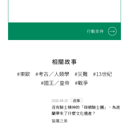
行動支持
相關故事
#東歐
#考古／人類學
#災難
#13世紀
#國王／皇帝
#戰爭
2018-04-10
故事
沒有騎士精神的「條頓騎士團」，為波
蘭帶來了什麼文化遺產？
獵鷹之巢