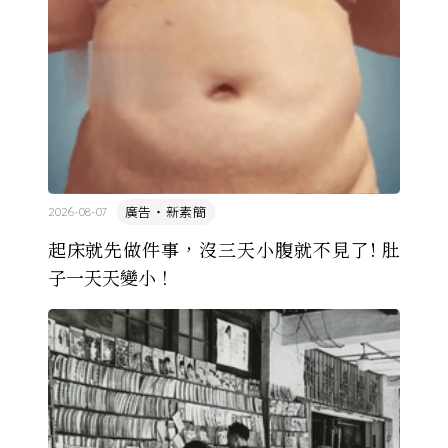
廣告・新素簡
2026-08-07
起床就先做件事，沒三天小腹就不見了! 肚
子一天天變小！