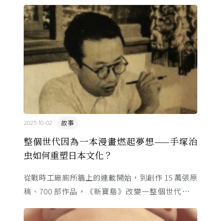
故事
2025-10-02
整個世代因為一本漫畫燃起夢想——手塚治
虫如何重塑日本文化？
從戰時工廠廁所牆上的連載開始，到創作 15 萬張原
稿、700 部作品，《新寶島》改變一整個世代的命
運。這位「漫畫之神」與昭和時代共生，用一支畫筆
改寫日本的文化 ...