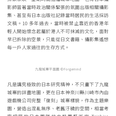
影師冒著當時政治關係緊張的氛圍出版相關攝影
集、甚至有日本出版社記錄當時居民的生活採訪
文稿。10 多年過去，當時被禁止靠近的香港年
輕人開始懷念起屬於港人不可抹滅的文化，面對
早已拆除的空景，只能從日文書籍、攝影集遙想
每一戶人家過往的生存方式。
九龍城寨平面圖 ©Forgemind
凡是講究極致的日本研究精神，不只畫下了九龍
城寨的詳盡地圖，更在日本神奈川縣川崎市內由
遊戲機公司完整「復刻」城寨樣貌，作為主題樂
園，營造出混亂無序、老舊汙穢的空間，相當考