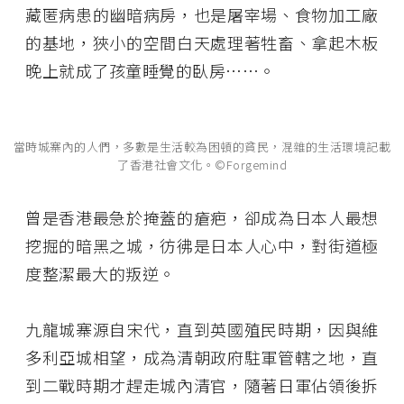
藏匿病患的幽暗病房，也是屠宰場、食物加工廠
的基地，狹小的空間白天處理著牲畜、拿起木板
晚上就成了孩童睡覺的臥房⋯⋯。
當時城寨內的人們，多數是生活較為困頓的貧民，混雜的生活環境記載
了香港社會文化。©Forgemind
曾是香港最急於掩蓋的瘡疤，卻成為日本人最想
挖掘的暗黑之城，彷彿是日本人心中，對街道極
度整潔最大的叛逆。
九龍城寨源自宋代，直到英國殖民時期，因與維
多利亞城相望，成為清朝政府駐軍管轄之地，直
到二戰時期才趕走城內清官，隨著日軍佔領後拆