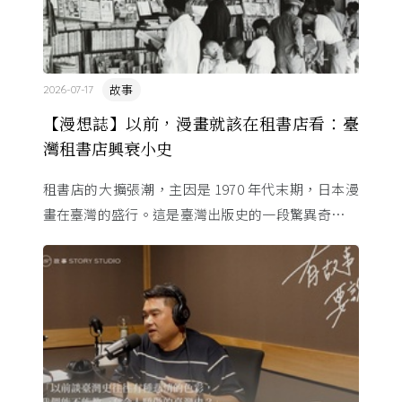
故事
2026-07-17
【漫想誌】以前，漫畫就該在租書店看：臺
灣租書店興衰小史
租書店的大擴張潮，主因是 1970 年代末期，日本漫
畫在臺灣的盛行。這是臺灣出版史的一段驚異奇航。
由於臺灣和日本自 1972 年斷交，著作權失去國與國
的協定保護 ...