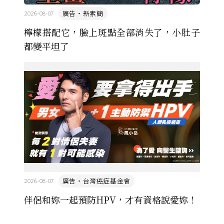
廣告・新素簡
2026-08-07
檸檬搭配它，臉上斑點全部消失了，小肚子
都變平坦了
廣告・台灣癌症基金會
2026-08-07
伴侶和妳一起預防HPV，才有資格說愛妳！