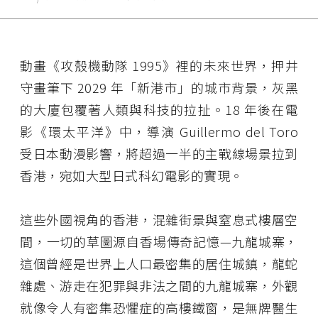
動畫《攻殼機動隊 1995》裡的未來世界，押井
守畫筆下 2029 年「新港市」的城市背景，灰黑
的大廈包覆著人類與科技的拉扯。18 年後在電
影《環太平洋》中，導演 Guillermo del Toro
受日本動漫影響，將超過一半的主戰線場景拉到
香港，宛如大型日式科幻電影的實現。
這些外國視角的香港，混雜街景與窒息式樓層空
間，一切的草圖源自香場傳奇記憶—九龍城寨，
這個曾經是世界上人口最密集的居住城鎮，龍蛇
雜處、游走在犯罪與非法之間的九龍城寨，外觀
就像令人有密集恐懼症的高樓鐵窗，是無牌醫生