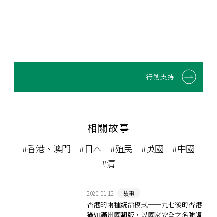
行動支持
相關故事
#香港、澳門
#日本
#殖民
#英國
#中國
#清
2020-01-12
故事
香港的兩種統治模式──九七後的香港
猶如滿州國翻版，以國家安全之名強調