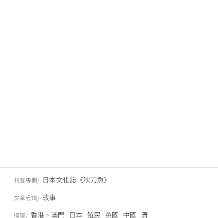
日本文化誌《秋刀魚》
刊登專欄
故事
文章分類
香港、澳門
日本
殖民
英國
中國
清
標籤