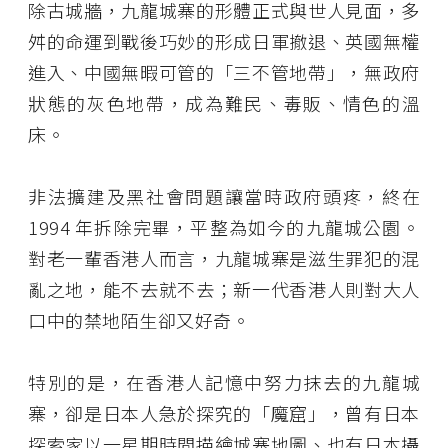
除古城牆，九龍城寨的形體正式與世人見面，多
舛的命運到戰後巧妙的形成日軍撤退、英國無權
進入、中國無暇可管的「三不管地帶」，無政府
狀態的灰色地帶，成為難民、毒販、情色的溫
床。
非法擴建及黑社會問題讓當時政府頭疼，終在
1994 年拆除完畢，平整為如今的九龍城公園。
對老一輩香港人而言，九龍城寨是滋生罪犯的混
亂之地，能不去就不去；新一代香港人則對大人
口中的禁地陌生卻又好奇。
特別的是，在香港人記憶中努力抹去的九龍城
寨，卻是日本人急於探究的「魔窟」，曾有日本
探索家以一星期時間描繪城寨地圖、也有日本攝