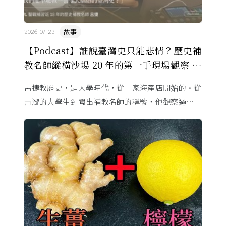
故事
2026-07-23
【Podcast】誰說臺灣史只能悲情？歷史補
教名師縱橫沙場 20 年的第一手現場觀察 ft.
呂捷
呂捷教歷史，是大學時代，從一家海產店開始的。從
青澀的大學生到闖出補教名師的稱號，他觀察過幾十
萬名學生怎麼學歷史，也看著臺灣的歷史教育從課本
裡幾乎沒有臺灣史，一路 ...