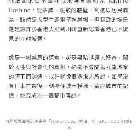
究細節的日本團隊找來裝置藝術家 Taishiro
Hoshino，從招牌、斑駁的牆壁，到還原居民職
業，雖然是大型主題電子遊樂場，但精緻的場景
還是讓許多香港人飛到川崎重新認識香港已不復
見的九龍城寨。
像是一場禁忌的探索，越是黑暗越讓人好奇，關
於人性與社會化的真相，絲毫不會隨著九龍城寨
的弭平而消逝。或許就像很多港人所說，如果沒
有日本在最後一刻抓住城寨模樣，這座城市的記
憶，終究成為一個都市傳說。
九龍城寨風格的遊樂場「WAREHOUSE川崎店」© HAKUHODO kettle
Inc