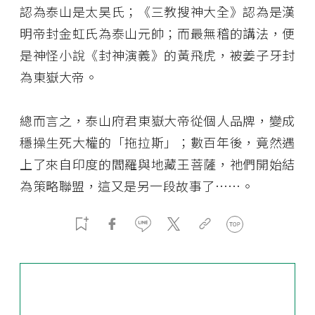
認為泰山是太昊氏；《三教搜神大全》認為是漢
明帝封金虹氏為泰山元帥；而最無稽的講法，便
是神怪小說《封神演義》的黃飛虎，被姜子牙封
為東嶽大帝。
總而言之，泰山府君東嶽大帝從個人品牌，變成
穩操生死大權的「拖拉斯」；數百年後，竟然遇
上了來自印度的閻羅與地藏王菩薩，祂們開始結
為策略聯盟，這又是另一段故事了……。