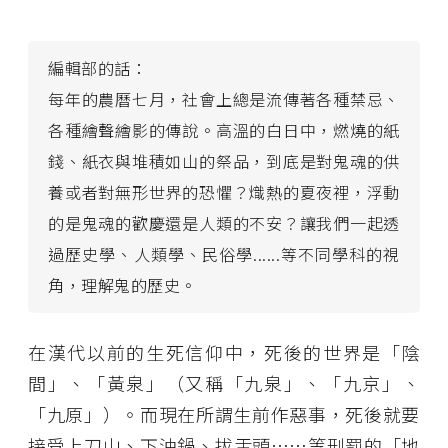
編輯部的話：
每年的農曆七月，社會上總是流傳著各種禁忌、
各種繪聲繪影的傳說。高溫的白日中，燃燒的紙
錢、紙衣與堆積如山的祭品，到底是對鬼魂的供
養或者對無形世界的恐懼？熾熱的夏夜裡，浮動
的是鬼魂的歡慶還是人類的不安？讓我們一起透
過歷史學、人類學、民俗學......等不同學科的視
角，理解鬼的歷史。
在漢代以前的生死信仰中，死後的世界是「陰
間」、「黃泉」（又稱「九泉」、「九京」、
「九原」）。而現在所謂生前作惡事，死後就要
接受上刀山、下油鍋、拔舌頭……等刑罰的「地