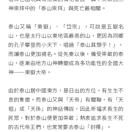
神崇拜中的「泰山崇拜」與死亡最相關。
泰山又稱「東嶽」、「岱宗」，可說是五嶽名
山，也是太行山以東地區最高的山，更因為同鄉
的孔子攀登而小天下、唱過「泰山其頹乎！」，
而讓泰山更加揚名。從先秦以後，備受崇敬的泰
山，逐漸由地方山神轉變成為多功能性的全國大
神──東嶽大帝。
由於泰山居中國東方，是日出的方位，有生生不
息的象徵。而泰山又與「天帝」有關聯，有「天
祖」或「天孫」的神話傳說，因此祈福求長生的
民眾，對於泰山便更加崇敬；熱衷追求長生不死
的古代帝王們，也常常要去泰山「封禪」。