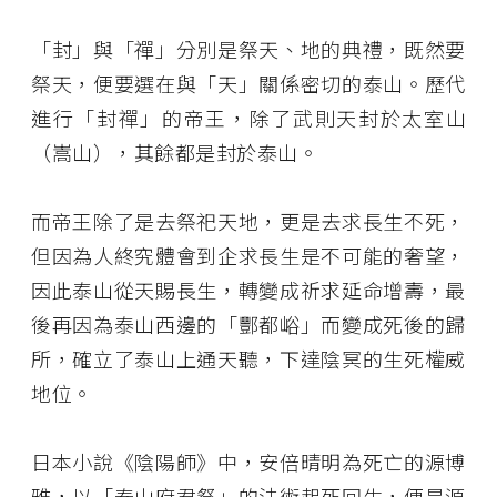
「封」與「禪」分別是祭天、地的典禮，既然要
祭天，便要選在與「天」關係密切的泰山。歷代
進行「封禪」的帝王，除了武則天封於太室山
（嵩山），其餘都是封於泰山。
而帝王除了是去祭祀天地，更是去求長生不死，
但因為人終究體會到企求長生是不可能的奢望，
因此泰山從天賜長生，轉變成祈求延命增壽，最
後再因為泰山西邊的「酆都峪」而變成死後的歸
所，確立了泰山上通天聽，下達陰冥的生死權威
地位。
日本小說《陰陽師》中，安倍晴明為死亡的源博
雅，以「泰山府君祭」的法術起死回生，便是源