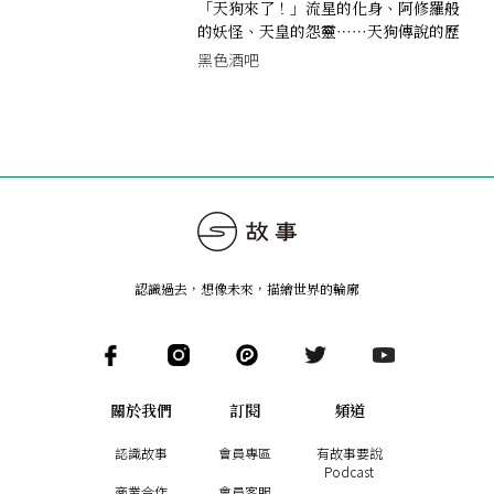
「天狗來了！」流星的化身、阿修羅般
的妖怪、天皇的怨靈⋯⋯天狗傳說的歷
史流變
黑色酒吧
認識過去，想像未來
，
描繪世界的輪廓
關於我們
訂閱
頻道
認識故事
會員專區
有故事要說
Podcast
商業合作
會員客服