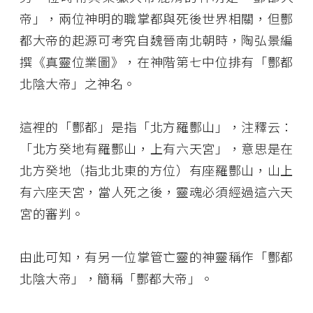
帝」，兩位神明的職掌都與死後世界相關，但酆
都大帝的起源可考究自魏晉南北朝時，陶弘景編
撰《真靈位業圖》，在神階第七中位排有「酆都
北陰大帝」之神名。
這裡的「酆都」是指「北方羅酆山」，注釋云：
「北方癸地有羅酆山，上有六天宮」，意思是在
北方癸地（指北北東的方位）有座羅酆山，山上
有六座天宮，當人死之後，靈魂必須經過這六天
宮的審判。
由此可知，有另一位掌管亡靈的神靈稱作「酆都
北陰大帝」，簡稱「酆都大帝」。