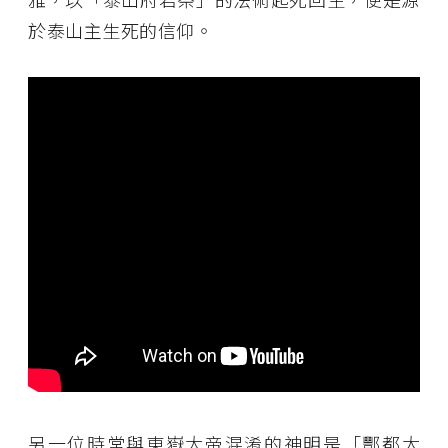
於泰山主生死的信仰。
另一位時常與東嶽大帝混淆的神明是「酆都大