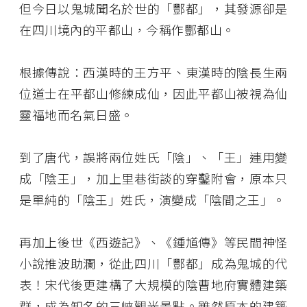
但今日以鬼城聞名於世的「酆都」，其發源卻是
在四川境內的平都山，今稱作酆都山。
根據傳說：西漢時的王方平、東漢時的陰長生兩
位道士在平都山修練成仙，因此平都山被視為仙
靈福地而名氣日盛。
到了唐代，誤將兩位姓氏「陰」、「王」連用變
成「陰王」，加上里巷街談的穿鑿附會，原本只
是單純的「陰王」姓氏，演變成「陰間之王」。
再加上後世《西遊記》、《鍾馗傳》等民間神怪
小說推波助瀾，從此四川「酆都」成為鬼城的代
表！宋代後更建構了大規模的陰曹地府實體建築
群，成為知名的三峽觀光景點。雖然原本的建築