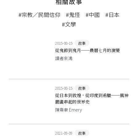
相關故事
#宗教／民間信仰
#鬼怪
#中國
#日本
#文學
2015-08-15
故事
從鬼節到鬼月──農曆七月的演變
讀者來鴻
2015-08-15
故事
從日本到敦煌，從印度到希臘──風神
圖畫串起的世界史
陳韋聿 Emery
2021-09-09
故事