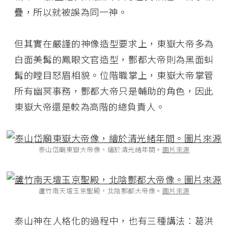
疊，所以就被誤為同一神。
但其實在嚴謹的神像造型要求上，東嶽大帝多為
白面美髯的鳳眼文官造型，酆都大帝則為黑面虯
髯的瞠目怒眉相貌。位階職掌上，東嶽大帝掌管
所有幽冥事務，酆都大帝只是輔助的角色，因此
東嶽大帝還是較為高階的總負責人。
泰山岱廟東嶽大帝像，繪於清光緒年間。
圖片來源
蘆竹南天壇玉京聖殿，北陰酆都大帝像。
圖片來源
泰山神在人格化的過程中，也有三種講法：葛洪