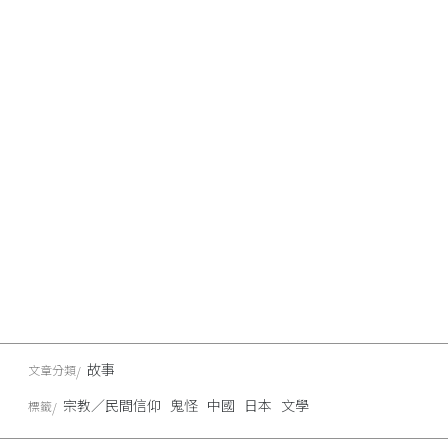
故事
文章分類
宗教／民間信仰
鬼怪
中國
日本
文學
標籤