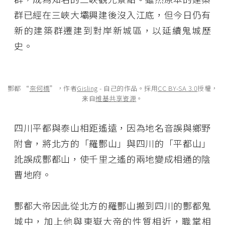
群已經在三峽大壩興建後沒入江底，但今日仍有
新的建築群遷建到對岸新城區，以延續鬼城歷
史。
酆都 “
奈何橋
”，作者
Gisling
-
自己的作品
。採用
CC BY-SA 3.0
授權，
来自
维基共享资源
。
四川平都與泰山相距遙遠，因為地名音誤與鄉野
附會，將北方的「羅酆山」與四川的「平都山」
訛誤成酆都山，使千里之遙的兩地變成相通的陰
曹地府。
酆都大帝因此從北方的羅酆山搬到四川的酆都鬼
城中，加上他與東嶽大帝的性質相近，職掌相