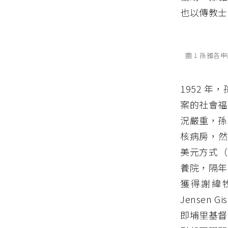
也以傳教士
圖 1 孫雅
1952 
案的社會福
況嚴重，孫
核病房，然
美元方式（
養院，隔年
獲得謝緯牧師
Jensen
即埔里基督