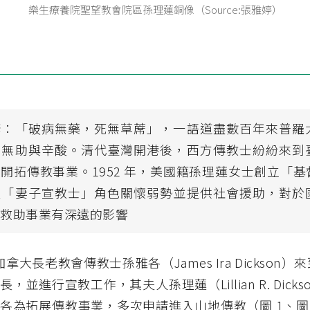
樂生療養院聖望教會院區孫理蓮銅像（Source:張雅婷）
諺：「破病無藥，死無草蓆」，一語道盡數百年來普羅
的無助與辛酸。清代臺灣開港後，西方傳教士紛紛來到
開拓傳教事業。1952 年，美國籍孫理蓮女士創立「
以「妻子宣教士」角色關懷弱勢並提供社會援助，對於
與救助事業有深遠的影響
，加拿大長老教會傳教士孫雅各（James Ira Dickson
，並進行宣教工作，其夫人孫理蓮（Lillian R. Dick
各為拓展傳教事業，多次申請進入山地傳教（圖 1、圖