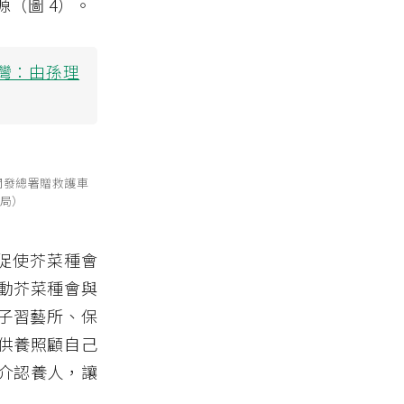
（圖 4）。
臺灣：由孫理
開發總署贈救護車
聞局）
促使芥菜種會
動芥菜種會與
女子習藝所、保
供養照顧自己
介認養人，讓