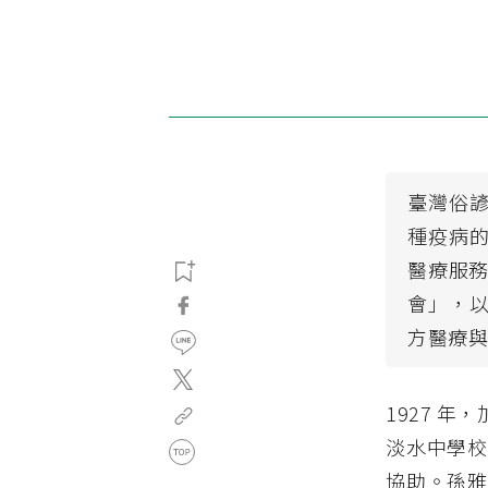
臺灣俗
種疫病
醫療服務
會」，
方醫療
1927 年
淡水中學校長
協助。孫雅