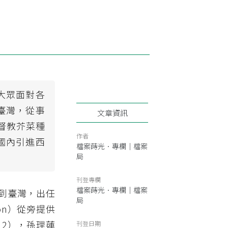
大眾面對各
臺灣，從事
文章資訊
基督教芥菜種
作者
國內引進西
檔案蒔光．專欄｜檔案
局
刊登專欄
檔案蒔光．專欄｜檔案
）來到臺灣，出任
局
son）從旁提供
 2），孫理蓮
刊登日期