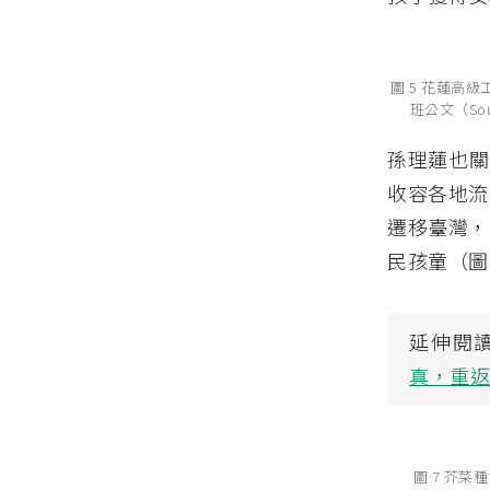
圖 5 花蓮高
班公文（So
孫理蓮也關
收容各地流
遷移臺灣，
民孩童（圖
延伸閱
真，重
圖 7 芥