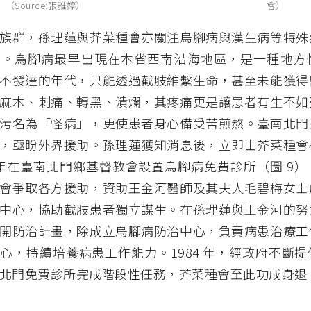
（Source:張雅婷）
會）
族群，孫理蓮與芥菜種會亦關注烏腳病與漢生病等特殊
助。烏腳病最早出現在本省西南沿海地區，是一種地方
不發達的年代，只能透過截肢維繫生命，甚至未能獲得
麻木、刺痛、轉黑、潰爛，其疼痛更是讓患者有生不如
污名為「怪病」，更使患者身心備受苦煎熬。臺南北門
，亟盼外界援助。孫理蓮獲知消息後，立即由芥菜種會
9 年在臺南北門鄉基督教會設置烏腳病免費診所（圖 9
會爭取各方援助，資助王金河醫師及其夫人毛碧梅女士
中心，協助截肢患者獨立謀生。在孫理蓮與王金河的努
開防治計畫，除成立烏腳病防治中心，負責病患治療工
心，持續培養病患工作能力。1984 年，經政府不斷
北門免費診所完成階段性任務，芥菜種會至此功成身退