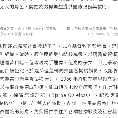
太太的角色，開始為弱勢團體提供醫療服務與救助。
各申請進入臺北縣（今新北市）山區宣教
圖 2 孫雅各獲准入臺北縣（今
（Source:新北市政府）
（Source:新北市政
年，孫理蓮為擴展社會救助工作，成立基督教芥菜種會，
利組織。當時，原住民飽受肺結核威脅，部落醫療資源
理蓮曾目睹一位母親親手埋葬十位身故子女，因此爭取
而卻被拒絕。於是孫理蓮轉向美國各機構勸募，以認養每
約為當時新臺幣 240 元）， 1956 年終於在埔里設立
又相繼在臺東成功鎮、關山鎮等地設立療養院。在此期
、徐賓諾護理師（Bjarne Gislefoss）、紀歐惠醫師
 Gislefoss）（圖 3）等人的協助，創辦「埔里基督教
教醫院的前身，免費提供原住民各項醫療服務及社會救