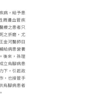
疾病，給予患
性周邊血管疾
醫療之患者只
死之折磨，尤
王金河醫師目
補給病患營養
）。後來，孫理
成立烏腳病患
力下，引起政
作，也接管手
提供烏腳病患者
。