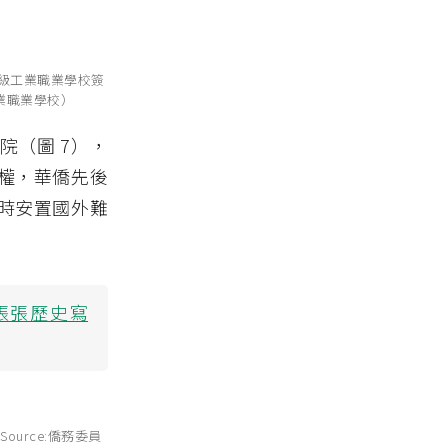
高級工業職業學校簽
工業職業學校）
（圖 7），
權，華僑先後
時安置國外難
張張歷史寫
ource:僑務委員