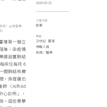
2024-03-25
文章分類
故事
新北市）山地宣教
府）
標籤
是臺灣第一個立
20世紀
臺灣
神職人員
落後，染疫情
疾病／醫學
美援設置肺結
床位每月 6
第一間肺結核療
間，孫理蓮也
（Alfhild
山地中心診所」，
助。這些善舉