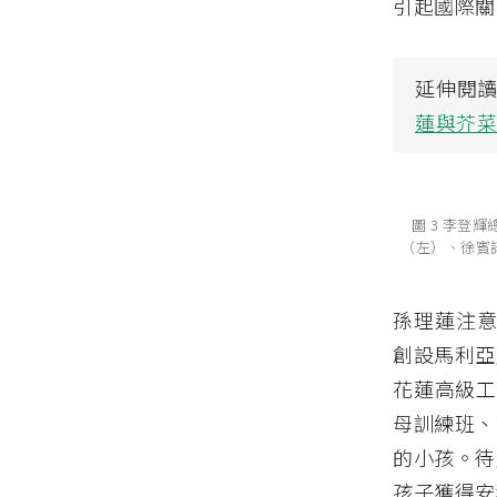
引起國際關
延伸閱
蓮與芥
圖 3 李登
（左）、徐賓諾
孫理蓮注意
創設馬利亞
花蓮高級工
母訓練班、
的小孩。待
孩子獲得安