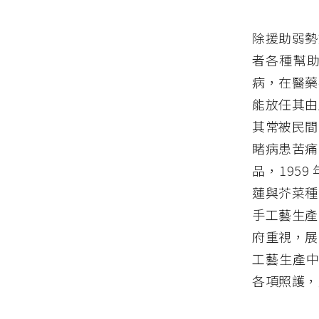
除援助弱勢
者各種幫
病，在醫藥
能放任其由
其常被民間
睹病患苦痛
品，195
蓮與芥菜種
手工藝生產
府重視，展
工藝生產中
各項照護，