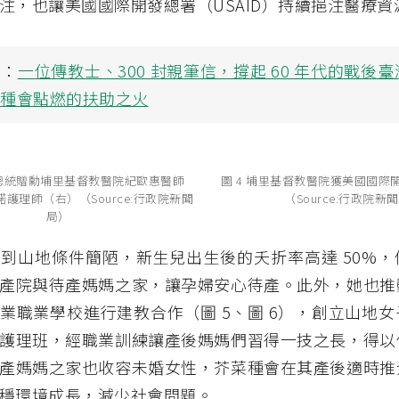
注，也讓美國國際開發總署（USAID）持續挹注醫療資源
讀：
一位傳教士、300 封親筆信，撐起 60 年代的戰後
菜種會點燃的扶助之火
輝總統贈勳埔里基督教醫院紀歐惠醫師
圖 4 埔里基督教醫院獲美國國際
護理師（右）（Source:行政院新聞
（Source:行政院新
局）
到山地條件簡陋，新生兒出生後的夭折率高達 50%，
產院與待產媽媽之家，讓孕婦安心待產。此外，她也推
業職業學校進行建教合作（圖 5、圖 6），創立山地
護理班，經職業訓練讓產後媽媽們習得一技之長，得以
產媽媽之家也收容未婚女性，芥菜種會在其產後適時推
穩環境成長，減少社會問題。