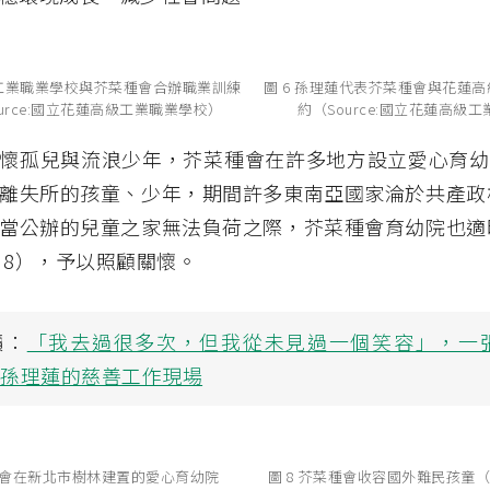
級工業職業學校與芥菜種會合辦職業訓練
圖 6 孫理蓮代表芥菜種會與花蓮
urce:國立花蓮高級工業職業學校）
約（Source:國立花蓮高級
懷孤兒與流浪少年，芥菜種會在許多地方設立愛心育幼院
離失所的孩童、少年，期間許多東南亞國家淪於共產政
當公辦的兒童之家無法負荷之際，芥菜種會育幼院也適
 8），予以照顧關懷。
讀：
「我去過很多次，但我從未見過一個笑容」，一
返孫理蓮的慈善工作現場
菜種會在新北市樹林建置的愛心育幼院
圖 8 芥菜種會收容國外難民孩童（S