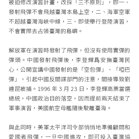
被迫修改演習計畫，改採「三不原則」，即一、
發射飛彈不會飛越臺灣本島上空，二、海軍空軍
不超越臺灣海峽中線，三、即使舉行登陸演習，
不會實際去占領臺灣的島嶼。
解放軍在演習時發射了飛彈，但沒有使用實彈的
彈頭。中國發射飛彈後，李登輝爲安撫臺灣民
心，公開宣講中國發射的是「空包彈」、「啞巴
彈」，引起中國反間諜部門的注意，間接導致劉
連昆被捕。1996 年 3 月 23 日，李登輝高票當選
總統，中國政治目的落空，因而提前兩天結束了
軍事演習，美國航空母艦隨後駛離臺海。
與此同時，美軍太平洋司令部悄悄地準備顧問和
愛國者飛彈，一旦中國進攻，即可投入臺灣協