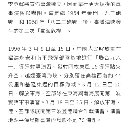
李登輝將宣佈臺灣獨立，因而舉行更大規模的軍
事演習以嚇阻。這是繼 1954 年金門「九三砲
戰」和 1958 年「八二三砲戰」後，臺灣海峽發
生的第三次「臺海危機」。
1996 年 3 月 8 日至 15 日，中國人民解放軍在
福建永安和南平飛彈部隊基地進行「聯合九六
一」導彈射擊演習。發射四枚東風 15 導彈點火
升空，越過臺灣海峽，分別落在高雄西南約 44
公里和基隆東邊的目標海域。3 月 12 日至 20
日，解放軍海、空部隊在東海與南海展開第二波
實彈軍事演習。3 月 18 日至 25 日，解放軍海、
陸、空部隊展開第三波登陸聯合作戰演習，演習
地點平潭島離臺灣的島嶼不足 70 海浬。