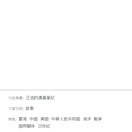
汪浩的讀書筆記
刊登專欄
故事
文章分類
臺灣
中國
美國
中華人民共和國
海洋
戰爭
標籤
國際關係
20世紀