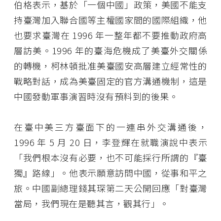
伯格表示，基於「一個中國」政策，美國不能支
持臺灣加入聯合國等主權國家間的國際組織，他
也要求臺灣在 1996 年一整年都不要推動政府高
層訪美。1996 年的臺海危機成了美臺外交關係
的轉機，柯林頓批准美臺國安高層建立經常性的
戰略對話，成為美臺固定的官方溝通機制，這是
中國發動軍事演習時沒有預料到的後果。
在臺中美三方臺面下的一連串外交溝通後，
1996 年 5 月 20 日，李登輝在就職演說中表示
「我們根本沒有必要，也不可能採行所謂的『臺
獨』路線」。他表示願意訪問中國，從事和平之
旅。中國副總理錢其琛第二天公開回應「對臺灣
當局，我們現在是聽其言，觀其行」。