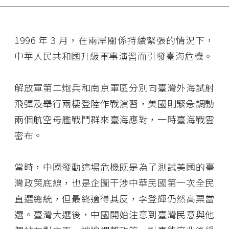
1996 年 3 月，在兩岸關係持續緊張的情況下，
中華人民共和國升級軍事演習而引發臺海危機。
解放軍第二炮兵和南京軍區分別向臺灣外海試射
飛彈及舉行兩棲登陸作戰演習，美國則緊急調動
兩個航空母艦戰鬥群來臺海應對，一時臺海戰雲
密布。
當時，中國發動這場危機既是為了測試美國的臺
灣政策底線，也是企圖干涉中華民國第一次全民
直選總統，但最終適得其反，李登輝仍然高票當
選。臺灣大選後，中國開始注意到臺灣民意與他