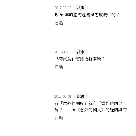
2017-11-10
故事
1996 年的臺海危機是怎麼發生的？
汪浩
2018-06-16
故事
毛澤東為什麼沒攻打臺灣？
汪浩
2017-08-01
說書
有「意外的國度」就有「意外的國父」
嗎？──讀《意外的國父》的疑問與商
榷
百噸