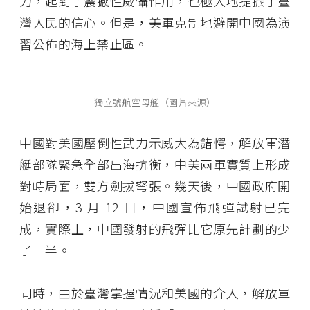
力，起到了震撼性威懾作用，也極大地提振了臺
灣人民的信心。但是，美軍克制地避開中國為演
習公佈的海上禁止區。
獨立號航空母艦（
圖片來源
）
中國對美國壓倒性武力示威大為錯愕，解放軍潛
艇部隊緊急全部出海抗衡，中美兩軍實質上形成
對峙局面，雙方劍拔弩張。幾天後，中國政府開
始退卻，3 月 12 日，中國宣佈飛彈試射已完
成，實際上，中國發射的飛彈比它原先計劃的少
了一半。
同時，由於臺灣掌握情況和美國的介入，解放軍