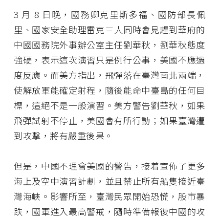
3 月 8 日晚，國務卿克里斯多福、國防部長佩
里、國家安全助理雷克三人同時會見趕到華府的
中國國務院外事辦公室主任劉華秋，劉華秋態度
強硬，表示這次演習只是例行公事，美國不應過
度反應。而美方指出，飛彈落在臺灣南北兩端，
使解放軍能確定射程，隨後能命中臺島的任何目
標，這絕不是一般演習。美方警告劉華秋，如果
飛彈試射不停止，美國會有所行動；如果臺灣遭
到攻擊，將有嚴重後果。
但是，中國不理會美國的警告，接着宣佈了更多
海上及空中演習計劃，並且禁止所有船隻接近臺
灣海峽。影響所至，臺灣民眾開始恐慌，股市暴
跌，國軍進入最高警戒，隨時準備報復中國的攻