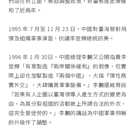
們站在對立面，被迫調整政策，對臺態度此後緩
和了近兩年。
1995 年 7 月至 11 月 23 日，中國對臺海發射飛
彈及組織軍事演習，抗議李登輝總統訪美。
1996 年 1 月 30日，中國總理李鵬又公開指責李
登輝「有意製造『兩岸關係緩和』的假像，但實
際上卻在加緊製造『兩個中國』，大搞『彈性務
實外交』，大肆購買軍事裝備。」李鵬還威脅說
「如果有人企圖以臺灣領導人產生方式的變更為
由，為其分裂祖國的活動披上所謂合法的外衣，
這完全是徒勞的。」李鵬的講話為中國軍事恫嚇
的升級作了舖墊。