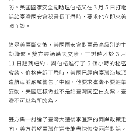
防。美國國家安全副助理伯格又在 3 月 5 日打電
話給臺灣國安會秘書長丁懋時，要求他立即來美
國面談。
這是美臺斷交後，美國國安會對臺最高級別的主
動聯繫。雙方經過幾天交涉，丁懋時才於 3 月
11 日趕到紐約，與伯格進行了 5 個小時的秘密
會談。伯格告訴丁懋時，美國已經向臺灣海域派
遣航母並嚴厲警告了中國，他要求臺灣不要輕舉
妄動，美國這樣做並不是給臺灣開空白支票，臺
灣不可以為所欲為。
雙方集中討論了臺灣大選後李登輝的兩岸政策走
向，美方希望臺灣在選後能盡快恢復兩岸對話。