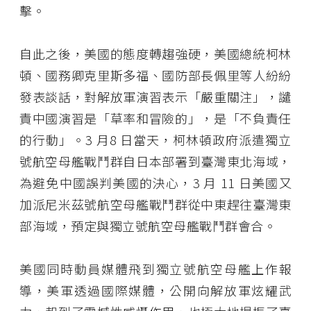
擊。
自此之後，美國的態度轉趨強硬，美國總統柯林
頓、國務卿克里斯多福、國防部長佩里等人紛紛
發表談話，對解放軍演習表示「嚴重關注」，譴
責中國演習是「草率和冒險的」，是「不負責任
的行動」。3 月8 日當天，柯林頓政府派遣獨立
號航空母艦戰鬥群自日本部署到臺灣東北海域，
為避免中國誤判美國的決心，3 月 11 日美國又
加派尼米茲號航空母艦戰鬥群從中東趕往臺灣東
部海域，預定與獨立號航空母艦戰鬥群會合。
美國同時動員媒體飛到獨立號航空母艦上作報
導，美軍透過國際媒體，公開向解放軍炫耀武