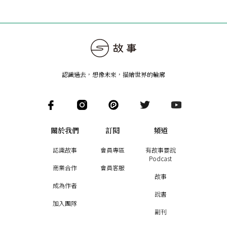
認識過去，想像未來
，
描繪世界的輪廓
關於我們
訂閱
頻道
認識故事
會員專區
有故事要說
Podcast
商業合作
會員客服
故事
成為作者
說書
加入團隊
副刊