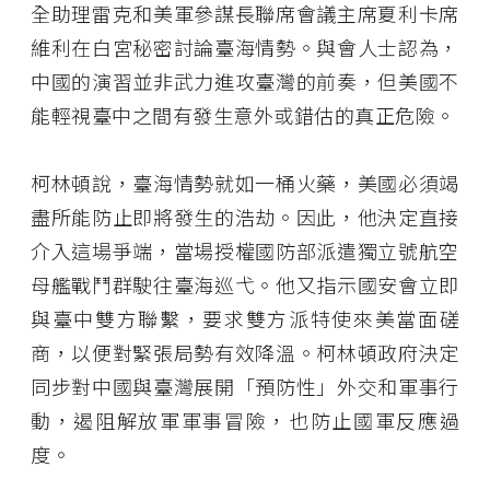
全助理雷克和美軍參謀長聯席會議主席夏利卡席
維利在白宮秘密討論臺海情勢。與會人士認為，
中國的演習並非武力進攻臺灣的前奏，但美國不
能輕視臺中之間有發生意外或錯估的真正危險。
柯林頓說，臺海情勢就如一桶火藥，美國必須竭
盡所能防止即將發生的浩劫。因此，他決定直接
介入這場爭端，當場授權國防部派遣獨立號航空
母艦戰鬥群駛往臺海巡弋。他又指示國安會立即
與臺中雙方聯繫，要求雙方派特使來美當面磋
商，以便對緊張局勢有效降溫。柯林頓政府決定
同步對中國與臺灣展開「預防性」外交和軍事行
動，遏阻解放軍軍事冒險，也防止國軍反應過
度。