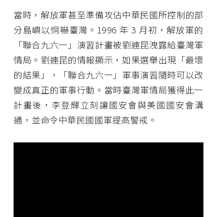
當時，解放軍甚至準備攻佔中華民國所控制的部
分島嶼以恫嚇臺灣。1996 年 3 月初，解放軍的
「聯合九六一」演習計畫被劉連昆洩露給臺灣軍
情局。劉連昆的情報顯示，如果選舉出現「最壞
的結果」，「聯合九六一」軍事演習隨時可以改
變成真正的軍事行動。當時臺灣軍情局獲得此一
計畫後，李登輝立刻讓國安會與美國國安會溝
通，並命令中華民國國軍提高警戒。