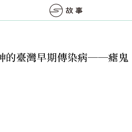
神的臺灣早期傳染病──瘧鬼