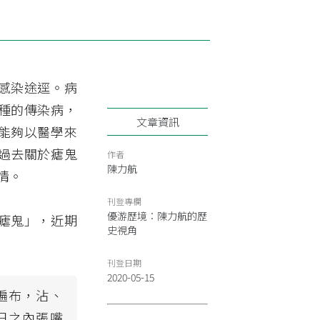
感染途逕。病
種的傳染病，
文章資訊
能夠以醫學來
過去關於瘧鬼
作者
陳力航
情。
刊登專欄
優游歷境：陳力航的歷
瘧鬼」，近期
史視角
刊登日期
2020-05-15
遍布，沾、
日之內張嘴