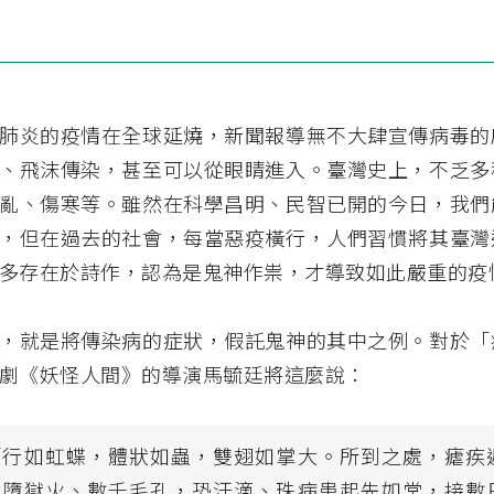
肺炎的疫情在全球延燒，新聞報導無不大肆宣傳病毒的
、飛沫傳染，甚至可以從眼睛進入。臺灣史上，不乏多
亂、傷寒等。雖然在科學昌明、民智已開的今日，我們
，但在過去的社會，每當惡疫橫行，人們習慣將其臺灣
多存在於詩作，認為是鬼神作祟，才導致如此嚴重的疫
，就是將傳染病的症狀，假託鬼神的其中之例。對於「
劇《妖怪人間》的導演馬毓廷將這麼說：
「行如虹蝶，體狀如蟲，雙翅如掌大。所到之處，瘧疾
如墮獄火、數千毛孔，恐汗滴、珠病患起先如常，接數