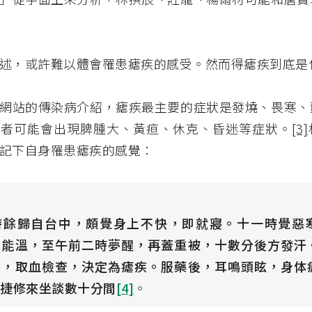
述，或許難以體會罹患瘧疾的感受。然而得瘧疾到底是
網站的傳染病介紹，瘧疾最主要的症狀是發燒、畏寒、
重者可能會出現脾腫大、黃疸、休克、昏迷等症狀。
[3]
記下自身罹患瘧疾的感覺：
時餘歸自台中，頗覺身上不快，即就寢。十一時覺惡
不能溫，至午前二時夢醒，再蓋重被，十數分後方發汗
察，取血檢查，決定為瘧疾。服藥後，耳鳴頭眩，身体
夜捷修來坐談數十分間
[4]
。