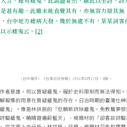
昔人言，瘧有瘧鬼，此說盡妄然，藉此以坐詩，詩
料是甚有趣，此雖未能直覺其有，亦無容力辯其無
頃，台中地方瘧病大發，幾於無處不有，某某詞客
詩以示瘧鬼云。
[2]
〈台中雜件〉《台灣日日新報》1901年8月17日，6版。
作者是誰，何以質疑瘧鬼，礙於史料限制而無法得知。
解報導的用意在質疑瘧鬼的存在。日治時期的臺灣仕紳
瘧鬼」。像是林拱辰的「但願新詩除瘧鬼，免教鴛夢恨
詩驅瘧鬼，曉晴遊遍蔚藍天」、楊爾材的「卻喜談詩驅
」從字面上來分析，林拱辰、莊龍、楊爾材可能和唐贊