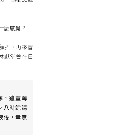
什麼感覺？
顫抖，再來冒
林獻堂曾在日
寒，雖蓋薄
。八時餘請
疲倦，幸無