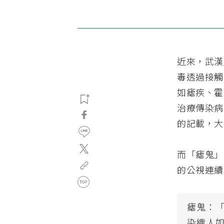
近來，武漢
毒透過接觸
如瘧疾、霍
治療傳染病
的記載，大
而「瘧鬼」
的公視連續
瘧鬼：
染織人