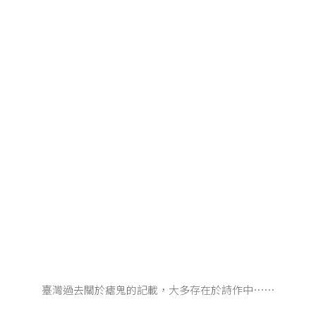
臺灣過去關於瘧鬼的記載，大多存在於詩作中⋯⋯