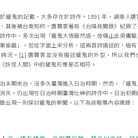
於瘧鬼的記載，大多存在於詩作。1891 年，湖南人
，其後補台南知府。唐贊袞著有《台陽見聞錄》紀錄了
詩作中，多次出現「瘧鬼大悟廢然返，伎倆止此毋庸驅
事偷覷」。若從字面上來分析，這兩首詩描述的，極有
疾病況。
[1]
唐贊袞並沒有描述瘧鬼的外型，所以我們
《妖怪人間》中的瘧鬼形像是否相符。
治末期來台，沒多久臺灣進入日治時期，然而，「瘧鬼
消失。仍出現在日治時期臺灣仕紳的詩作中。日治初期
曾出現一則探討瘧鬼的新聞。以下為該報導內容摘錄：