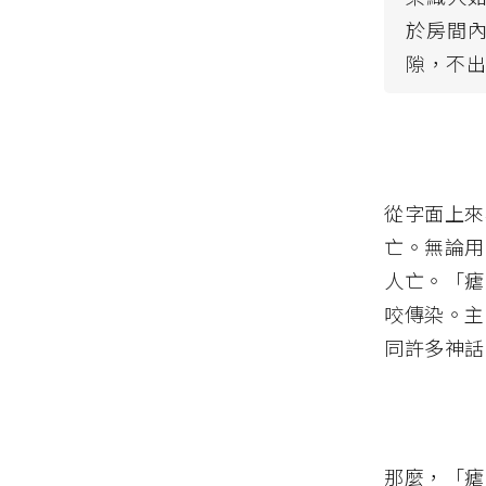
於房間
隙，不
從字面上來
亡。無論用
人亡。「瘧
咬傳染。主
同許多神話
那麼，「瘧