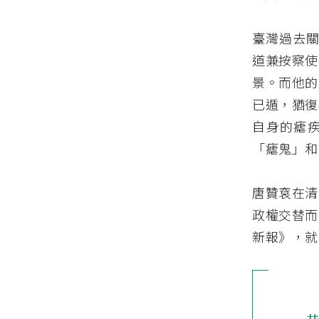
臺灣過去關
道兼按察使
景。而他的
已遁，猶復
自身的瘧
「瘧鬼」和
唐贊袞在清
政權交替而
新報》，就