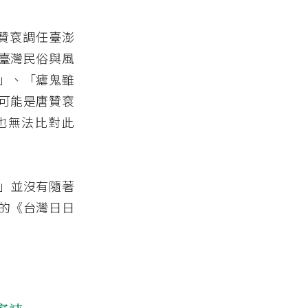
唐贊袞調任臺澎
臺灣民俗與風
」、「瘧鬼雖
可能是唐贊袞
也無法比對此
」並沒有隨著
的《台灣日日