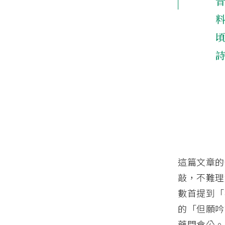
這篇文章的
敲，不難理
數首提到「
的「但願吟
藥問倉公。