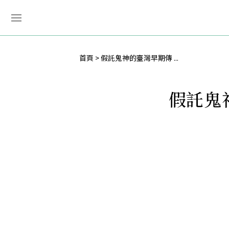
首頁
假託鬼神的臺灣早期傳 ...
假託鬼