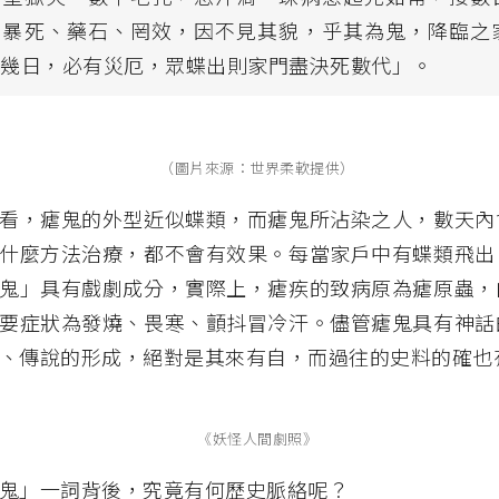
內暴死、藥石、罔效，因不見其貌，乎其為鬼，降臨之
出幾日，必有災厄，眾蝶出則家門盡決死數代」。
（圖片來源：世界柔軟提供）
看，瘧鬼的外型近似蝶類，而瘧鬼所沾染之人，數天內
什麼方法治療，都不會有效果。每當家戶中有蝶類飛出
鬼」具有戲劇成分，實際上，瘧疾的致病原為瘧原蟲，
要症狀為發燒、畏寒、顫抖冒冷汗。儘管瘧鬼具有神話
、傳說的形成，絕對是其來有自，而過往的史料的確也
《妖怪人間劇照》
鬼」一詞背後，究竟有何歷史脈絡呢？