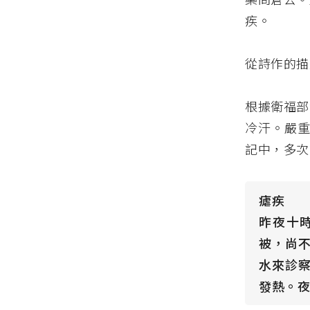
疾。
從詩作的描
根據衛福部
冷汗。嚴
記中，多次
瘧疾
昨夜十
被，尚
水來診
發熱。