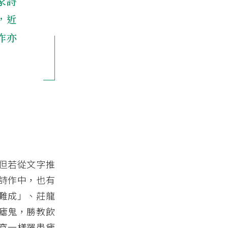
家詩
，近
作亦
但若從文字推
詩作中，也有
難成」、莊龍
瘧鬼，勝教飲
袞一樣罹患瘧