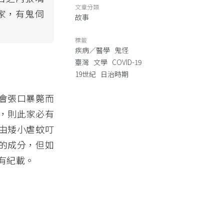
文章分類
家，有鬼伺
故事
標籤
疾病／醫學
鬼怪
臺灣
文學
COVID-19
19世紀
日治時期
會張口暴斃而
，則此家必有
由矮小虐蚊叮
的成分，但如
有紀載。