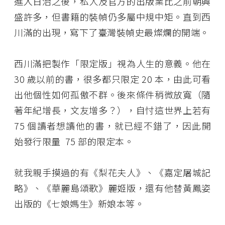
進入日治之後，私人及官方的出版業比之前朝興
盛許多，但書籍的裝幀仍多屬中規中矩。直到西
川滿的出現，寫下了臺灣裝幀史最燦爛的開端。
西川滿把製作「限定版」視為人生的意義。他在
30 歲以前的書，很多都只限定 20 本，由此可看
出他個性如何孤傲不群。後來條件稍微放寬（隨
著年紀增長，文友增多？），自忖這世界上若有
75 個讀者想讀他的書，就已經不錯了，因此開
始發行限量 75 部的限定本。
就我親手摸過的有《梨花夫人》、《嘉定屠城記
略》、《華麗島頌歌》麗姬版，還有他替黃鳳姿
出版的《七娘媽生》新娘本等。