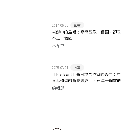
2017-06-30
說書
夾縫中的島嶼：臺灣既像一個國，卻又
不是一個國
林韋聿
2025-08-21
故事
【Podcast】臺日混血作家的告白：在
父母遺留的斷簡殘篇中，重建一個家的
歷史記憶 ft. 一青妙
編輯部