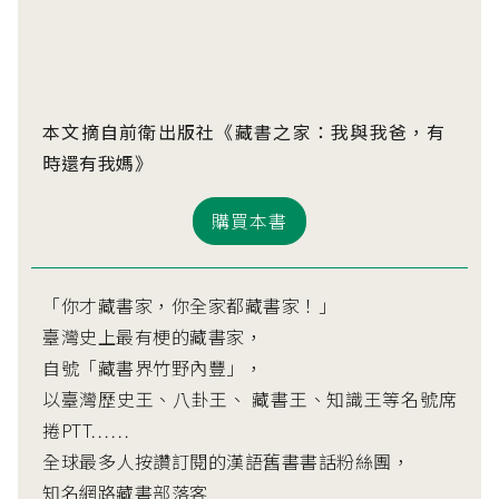
本文摘自前衛出版社《藏書之家：我與我爸，有
時還有我媽》
購買本書
「你才藏書家，你全家都藏書家！」
臺灣史上最有梗的藏書家，
自號「藏書界竹野內豐」，
以臺灣歷史王、八卦王、 藏書王、知識王等名號席
捲PTT……
全球最多人按讚訂閱的漢語舊書書話粉絲團，
知名網路藏書部落客