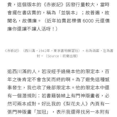
貴，這個版本的《赤嵌記》因發行量較大，當時
會擺在書店賣的，稱為「並裝本」；故普遍，故
聞名，故價廉。（近年拍賣起標價 6000 元還價
廉你還讓不讓人活呀！）
《赤嵌記》（西川滿，1942年，東京書物展望社）。右為函套，左為書
封。（Source：前衛出版）
追西川滿的人，若沒經手過幾本他的限定本，百
年之後肯定不會含笑而終的啊。為了避免這種憾
事發生，我也收了幾部限定本。他的限定本中還
有一個潛規則：若書籍裝幀上有門神版畫者，必
然可兩本成對。好比我的《梨花夫人》內頁有一
張門神版畫「加冠」，表示我還得找另一本附有