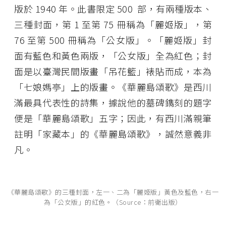
版於 1940 年。此書限定 500 部，有兩種版本、
三種封面，第 1 至第 75 冊稱為「麗姬版」，第
76 至第 500 冊稱為「公女版」。「麗姬版」封
面有藍色和黃色兩版，「公女版」全為紅色；封
面是以臺灣民間版畫「吊花籃」裱貼而成，本為
「七娘媽亭」上的版畫。《華麗島頌歌》是西川
滿最具代表性的詩集，據說他的墓碑鐫刻的題字
便是「華麗島頌歌」五字；因此，有西川滿親筆
註明「家藏本」的《華麗島頌歌》，誠然意義非
凡。
《華麗島頌歌》的三種封面，左一、二為「麗姬版」黃色及藍色，右一
為「公女版」的紅色。（Source：前衛出版）