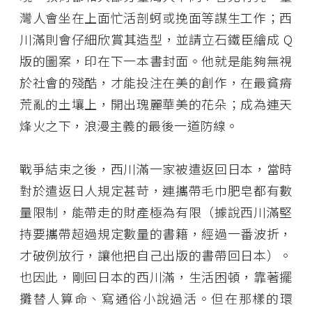
灣人會坐在上面忙活剖蚵或挽面等謀生工作；西
川滿則會仔細欣賞其造型，並請立石鐵臣繪成 Q
版的圖案，印在下一本書封面。他就是能夠無視
於社會的殘酷，才能投注在美的創作，在最貧瘠
荒亂的土壤上，開出瑰麗華美的花朵；成為連天
烽火之下，浪漫主義的最後一道防線。
戰爭結束之後，西川滿一家被遣返回日本，當時
對於遣返日人規定甚苛，連攜帶毛巾肥皂都有數
量限制，能帶走的財產極為有限（據說西川滿堅
持要攜帶超過規定數量的書籍，經過一番波折，
才破例放行，讓他把自己出版的書帶回日本）。
也因此，剛回日本的西川滿，生活困頓，靠著擺
攤替人算命、寫通俗小說過活。但在那樣的環