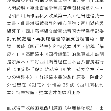
沒寫編號但能夠稱為家藏本的，除非是西川滿本
人開證明。臺北百城堂舊書店老闆林漢章先生，
堪稱西川滿作品私人收藏第一人，他曾經借我一
本書，此書堪稱藏書界的都市傳說：西川滿的愛
貓死了，西川滿將貓交給臺北帝國大學醫學部委
託剝皮處理，再將處理過的貓皮包覆書角、書
脊，做成《四行詩集》的特裝本封面，俗稱「貓
皮本」。然而這本《四行詩集》的扉頁並未註明
是家藏本，幸好西川滿曾經在日本吾八書房發行
的《限定版手帖》雜誌第 18 號上發表文章〈三
つの特裝本〉，詳述這本書的製作原委；除此之
外也曾在《銀花》季刊第 23 號〈西川滿私刊
本〉特集披露，這本書才能驗明正身。
而我得幸收藏的是西川滿的《華麗島頌歌》，出