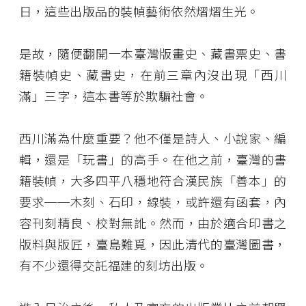
日，這些出版品的裝幀藝術依然熠熠生光。
是故，隨便翻開一本臺灣版畫史、藏書票史、書
籍裝幀史、藏書史，在前三章內沒出現「西川
滿」三字，這本書等於欺騙社會。
西川滿為什麼重要？他不僅是詩人、小說家、編
輯，還是「玩書」的高手。在他之前，臺灣的書
籍裝幀，大多四平八穩地符合漢民族「善本」的
要求──木刻、石印，線裝，或許還有函套，內
容刊刻精良、校對無訛。然而，由於適合印書之
版料與版匠，臺島難覓，因此清代的臺灣圖書，
有不少還得交託福建的刻坊出版。