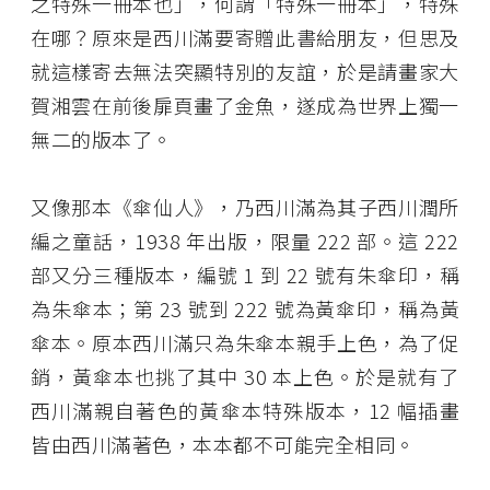
之特殊一冊本也」，何謂「特殊一冊本」，特殊
在哪？原來是西川滿要寄贈此書給朋友，但思及
就這樣寄去無法突顯特別的友誼，於是請畫家大
賀湘雲在前後扉頁畫了金魚，遂成為世界上獨一
無二的版本了。
又像那本《傘仙人》，乃西川滿為其子西川潤所
編之童話，1938 年出版，限量 222 部。這 222
部又分三種版本，編號 1 到 22 號有朱傘印，稱
為朱傘本；第 23 號到 222 號為黃傘印，稱為黃
傘本。原本西川滿只為朱傘本親手上色，為了促
銷，黃傘本也挑了其中 30 本上色。於是就有了
西川滿親自著色的黃傘本特殊版本，12 幅插畫
皆由西川滿著色，本本都不可能完全相同。