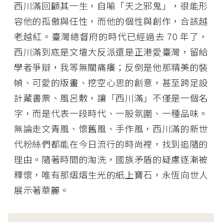
西川滿回顧其一生，自喻「天之邪鬼」，很能形
容他的孤傲與任性，而他的個性與創作，合該越
老越紅。臺灣總督府的時代已經過去 70 年了，
西川滿到底是文壇大反派還是正港愛臺灣，留給
學者爭辯，我等無關痛癢；反倒是他那精美的裝
幀、可愛的版畫、挖空心思的創意，甚至跨足設
計藏書票、風呂敷，讓「西川滿」不僅是一個名
字，而是代表一段時代、一股氛圍、一種品味。
無論走文青風、懷舊風、手作風，西川滿的新世
代粉絲們都能在今日流行的時尚裡，找到追隨的
理由。隨著時間的淘洗，國族矛盾的疑慮逐漸被
釋懷，唯有那熠熠生光的紙上寶石，永恆向世人
展示著華麗。