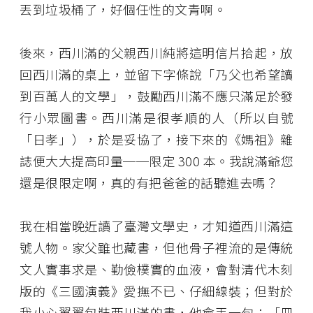
丟到垃圾桶了，好個任性的文青啊。
後來，西川滿的父親西川純將這明信片拾起，放
回西川滿的桌上，並留下字條說「乃父也希望讀
到百萬人的文學」，鼓勵西川滿不應只滿足於發
行小眾圖書。西川滿是很孝順的人（所以自號
「日孝」），於是妥協了，接下來的《媽祖》雜
誌便大大提高印量──限定 300 本。我說滿爺您
還是很限定啊，真的有把爸爸的話聽進去嗎？
我在相當晚近讀了臺灣文學史，才知道西川滿這
號人物。家父雖也藏書，但他骨子裡流的是傳統
文人實事求是、勤儉樸實的血液，會對清代木刻
版的《三國演義》愛撫不已、仔細線裝；但對於
我小心翼翼包裝西川滿的書，他會丟一句：「冊