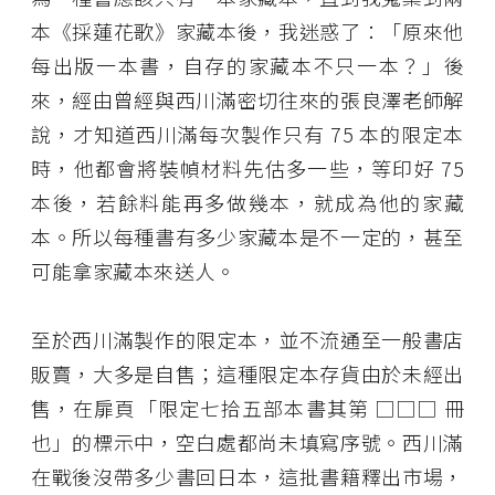
本《採蓮花歌》家藏本後，我迷惑了：「原來他
每出版一本書，自存的家藏本不只一本？」後
來，經由曾經與西川滿密切往來的張良澤老師解
說，才知道西川滿每次製作只有 75 本的限定本
時，他都會將裝幀材料先估多一些，等印好 75
本後，若餘料能再多做幾本，就成為他的家藏
本。所以每種書有多少家藏本是不一定的，甚至
可能拿家藏本來送人。
至於西川滿製作的限定本，並不流通至一般書店
販賣，大多是自售；這種限定本存貨由於未經出
售，在扉頁「限定七拾五部本書其第 □□□ 冊
也」的標示中，空白處都尚未填寫序號。西川滿
在戰後沒帶多少書回日本，這批書籍釋出市場，