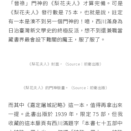
「晉祿」門神的《梨花夫人》才算完備。可是
《梨花夫人》發行數是 75 本，也就是說，註定
有一本是湊不到另一個門神的！噫，西川滿身為
日治臺灣新文學史的終極反派，想不到還兼職當
藏書界最會設下難關的魔王，服了服了。
《梨花夫人》封面，（Source：前衛出版）
《梨花夫人》的門神版畫。（Source：前衛出版）
而其中《嘉定屠城記略》這一本，值得再拿出來
一提。此書出版於 1939 年，限定 75 部，但我
收藏的這本扉頁有西川滿題字「本書七十五部中