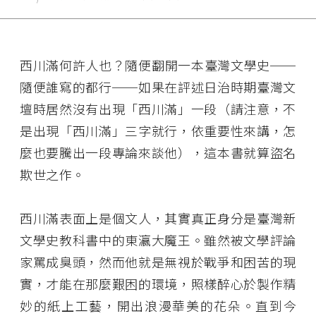
西川滿何許人也？隨便翻開一本臺灣文學史──
隨便誰寫的都行──如果在評述日治時期臺灣文
壇時居然沒有出現「西川滿」一段（請注意，不
是出現「西川滿」三字就行，依重要性來講，怎
麼也要騰出一段專論來談他），這本書就算盜名
欺世之作。
西川滿表面上是個文人，其實真正身分是臺灣新
文學史教科書中的東瀛大魔王。雖然被文學評論
家罵成臭頭，然而他就是無視於戰爭和困苦的現
實，才能在那麼艱困的環境，照樣醉心於製作精
妙的紙上工藝，開出浪漫華美的花朵。直到今