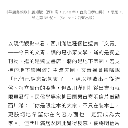
《華麗島頌歌》麗姬版（西川滿，1940 年，台北日孝山房），限定 75
部之第 35 號。（Source：前衛出版）
以現代觀點來看，西川滿這種個性還真「文青」
──今日的文青，讀的是小眾文學，辦的是獨立
刊物，逛的是獨立書店，聽的是地下樂團，若支
持的地下樂團躍升主流天團，文青還會撇嘴說
「他們已經忘記初衷了」，藉以塑造出不從流
俗、特立獨行的姿態，但西川滿則打從出書時就
限量發行。民俗學專家柳田國男曾寄明信片鼓勵
西川滿：「你是限定本的大家，不只在裝本上，
更殷切地希望你在內容方面也一定要成為大
家。」但西川滿居然因此覺得反感，便將明信片