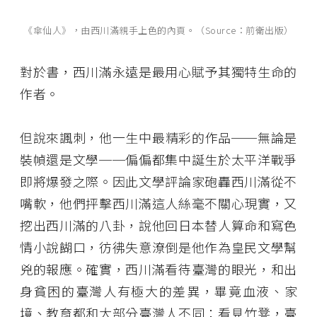
《傘仙人》，由西川滿親手上色的內頁。（Source：前衛出版）
對於書，西川滿永遠是最用心賦予其獨特生命的
作者。
但說來諷刺，他一生中最精彩的作品──無論是
裝幀還是文學──偏偏都集中誕生於太平洋戰爭
即將爆發之際。因此文學評論家砲轟西川滿從不
嘴軟，他們抨擊西川滿這人絲毫不關心現實，又
挖出西川滿的八卦，說他回日本替人算命和寫色
情小說餬口，彷彿失意潦倒是他作為皇民文學幫
兇的報應。確實，西川滿看待臺灣的眼光，和出
身貧困的臺灣人有極大的差異，畢竟血液、家
境、教育都和大部分臺灣人不同：看見竹凳，臺