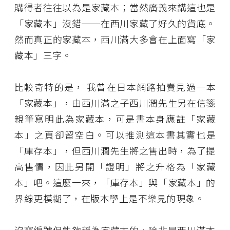
購得者往往以為是家藏本；當然廣義來講這也是
「家藏本」沒錯──在西川家藏了好久的貨底。
然而真正的家藏本，西川滿大多會在上面寫「家
藏本」三字。
比較奇特的是， 我曾在日本網路拍賣見過一本
「家藏本」，由西川滿之子西川潤先生另在信箋
親筆寫明此為家藏本，可是書本身應註「家藏
本」之頁卻留空白。可以推測這本書其實也是
「庫存本」，但西川潤先生將之售出時，為了提
高售價，因此另開「證明」將之升格為「家藏
本」吧。這麼一來，「庫存本」與「家藏本」的
界線更模糊了，在版本學上是不樂見的現象。