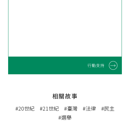
行動支持
相關故事
#20世紀
#21世紀
#臺灣
#法律
#民主
#選舉