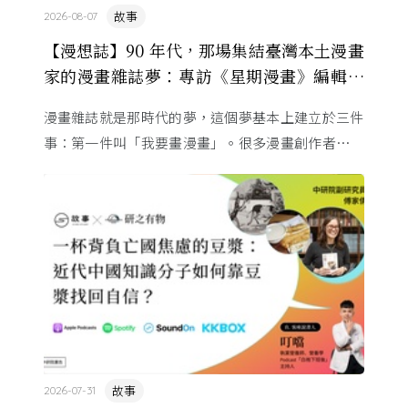
故事
2026-08-07
【漫想誌】90 年代，那場集結臺灣本土漫畫
家的漫畫雜誌夢：專訪《星期漫畫》編輯黃
健和
漫畫雜誌就是那時代的夢，這個夢基本上建立於三件
事：第一件叫「我要畫漫畫」。很多漫畫創作者從小
看漫畫，他們想畫，但以前一講出來就會被罵，「你
畫畫怎麼活？」
故事
2026-07-31