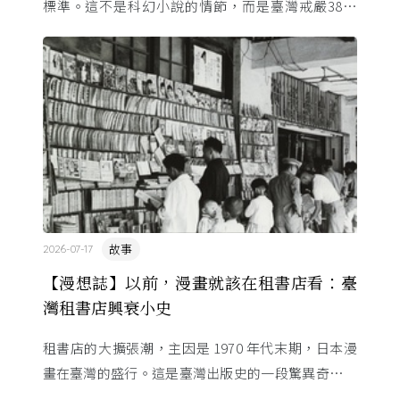
標準。這不是科幻小說的情節，而是臺灣戒嚴38年
的日常。從1982年美國國會聽證，到 1987 年那道解
嚴令，這段歷 ...
故事
2026-07-17
【漫想誌】以前，漫畫就該在租書店看：臺
灣租書店興衰小史
租書店的大擴張潮，主因是 1970 年代末期，日本漫
畫在臺灣的盛行。這是臺灣出版史的一段驚異奇航。
由於臺灣和日本自 1972 年斷交，著作權失去國與國