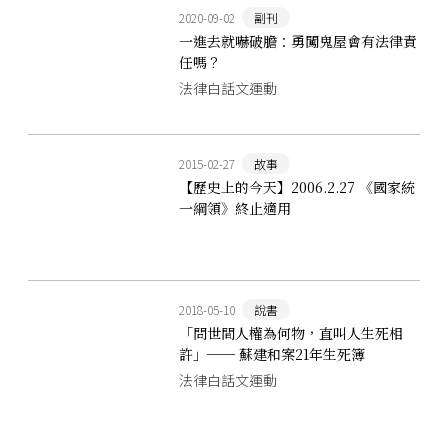
2020-09-02
副刊
一進去就嚇破膽：勇闖鬼屋會有法律責
任嗎？
法律白話文運動
2015-02-27
故事
【歷史上的今天】2006.2.27 《國家統
一綱領》終止適用
2018-05-10
說書
「問世間人權為何物，直叫人生死相
許」── 蘇建和案21年生死簿
法律白話文運動