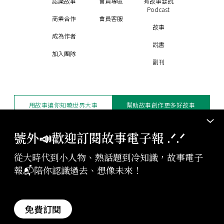
認識故事
會員專區
有故事要說
Podcast
商業合作
會員客服
故事
成為作者
說書
加入團隊
副刊
用故事讓你知曉世界大事
幫助故事創作更多好故事
訂閱電子報
贊助支持
號外📣歡迎訂閱故事電子報 .ᐟ‪‪.ᐟ
從大時代到小人物、熱話題到冷知識，故事電子
版權聲明與轉載規範
報📬陪你認識過去、想像未來！
授權與合作：
contact@storystudio.tw
投稿文章：
gushi@storystudio.tw
StoryStudio Inc. All Rights Reserved.
免費訂閱