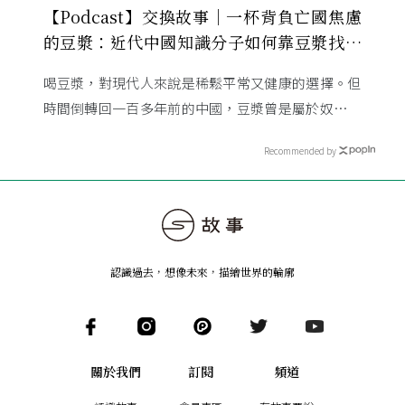
【Podcast】交換故事｜一杯背負亡國焦慮
的豆漿：近代中國知識分子如何靠豆漿找回
自信？
喝豆漿，對現代人來說是稀鬆平常又健康的選擇。但
時間倒轉回一百多年前的中國，豆漿曾是屬於奴僕、
災民的粗食，卻在 20 世紀初搖身一變，成為中國知
Recommended by
識份子口中攸關「救 ...
認識過去，想像未來
，
描繪世界的輪廓
關於我們
訂閱
頻道