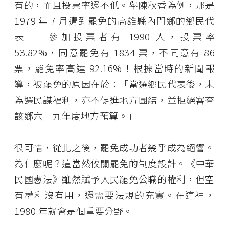
有的，而且投票率還不低。舉陳秋香為例，那是
1979 年 7 月遭到罷免的高雄縣內門鄉的鄉民代
表──參加投票者有 1990 人，投票率
53.82%，同意罷免有 1834 票，不同意有 86
票，罷免率高達 92.16%！根據當時的新聞報
導，被罷免的原因在於：「當選鄉民代表後，未
為選民謀福利，亦不促進地方團結，並拒絕審查
該鄉六十九年度地方預算。」
很可惜，從此之後，罷免成功者幾乎成為絕響。
為什麼呢？這當然攸關罷免的制度設計。《中華
民國憲法》雖然賦予人民罷免公職的權利，但空
有權利沒有用，還需要法規的充實。在這裡，
1980 年就會是個重要分野。