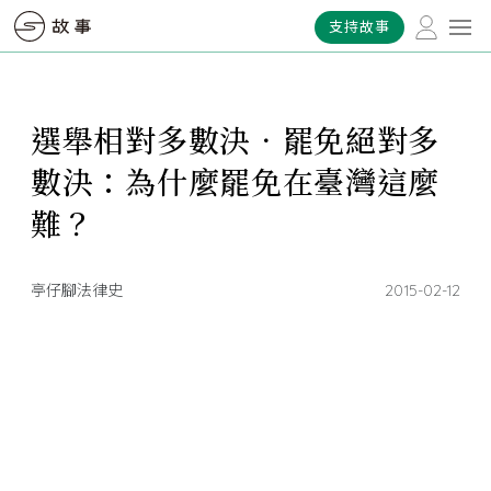
支持故事
選舉相對多數決．罷免絕對多
數決：為什麼罷免在臺灣這麼
難？
亭仔腳法律史
2015-02-12