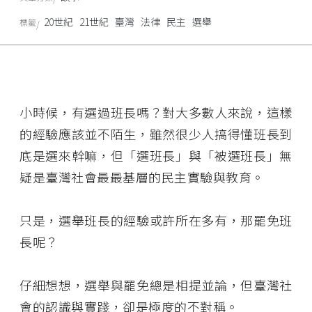
20世紀
21世紀
臺灣
法律
民主
選舉
標籤
小時候，有選過班長嗎？對大多數人來說，這樣
的經驗應該並不陌生，雖然很少人搞得懂班長到
底是選來幹嘛，但「選班長」與「被選班長」無
疑是臺灣社會最最基層的民主實驗與教育。
只是，選舉班長的經驗或許所在多有，那罷免班
長呢？
仔細想想，選舉與罷免總是相提並論，但臺灣社
會的認識與實踐，卻是極度的不對稱。