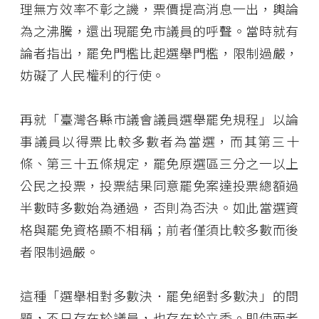
理無方效率不彰之譏，票價提高消息一出，輿論
為之沸騰，還出現罷免市議員的呼聲。當時就有
論者指出，罷免門檻比起選舉門檻，限制過嚴，
妨礙了人民權利的行使。
再就「臺灣各縣市議會議員選舉罷免規程」以論
事議員以得票比較多數者為當選，而其第三十
條、第三十五條規定，罷免原選區三分之一以上
公民之投票，投票結果同意罷免案達投票總額過
半數時多數始為通過，否則為否決。如此當選資
格與罷免資格顯不相稱；前者僅須比較多數而後
者限制過嚴。
這種「選舉相對多數決．罷免絕對多數決」的問
題，不只存在於議員，也存在於立委。即使兩者