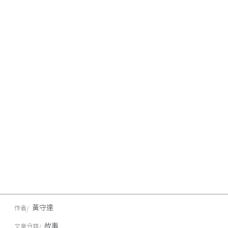
黃守達
作者
故事
文章分類