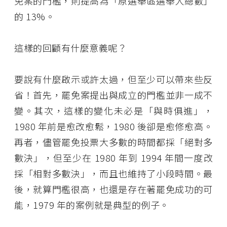
免案的門檻，則提高為「原選舉區選舉人總數」
的 13%。
這樣的回顧有什麼意義呢？
要說有什麼啟示或許太過，但至少可以帶來些反
省！首先，罷免案提出與成立的門檻並非一成不
變。其次，這樣的變化未必是「與時俱進」，
1980 年前是愈改愈鬆，1980 後卻是愈修愈高。
再者，儘管罷免投票大多數的時間都採「絕對多
數決」，但至少在 1980 年到 1994 年間一度改
採「相對多數決」，而且也維持了小段時間。最
後，就算門檻很高，也還是存在著罷免成功的可
能，1979 年的案例就是典型的例子。