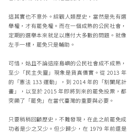
這其實也不意外。綜觀人類歷史，當然是先有選
舉權，才有罷免權。而在一個成熟的公民社會，
定期的選舉本來就足以應付大多數的問題。就像
左手一樣，罷免只是輔助。
可惜，姑且不論這座島嶼的公民社會成不成熟，
至少「民主失靈」現象是貨真價實。從 2013 年
的「憲法 133 運動」，到 2014 年的「割闌尾計
畫」，以至於 2015 年即將到來的罷免投票，都
突顯了「罷免」在當代臺灣的重要與必要。
只要稍稍回顧歷史，不難發現，在此之前罷免成
功者是少之又少。但少歸少，在 1979 年前還是