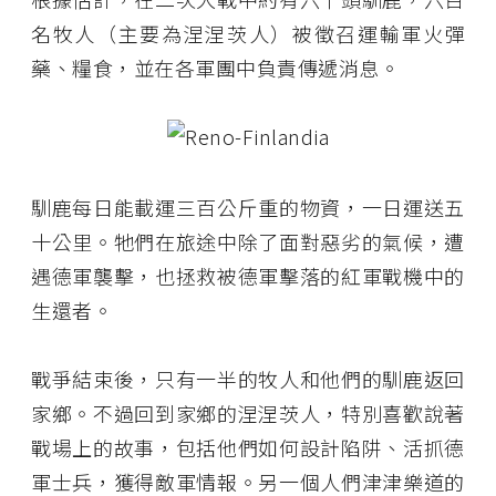
名牧人（主要為涅涅茨人）被徵召運輸軍火彈
藥、糧食，並在各軍團中負責傳遞消息。
馴鹿每日能載運三百公斤重的物資，一日運送五
十公里。牠們在旅途中除了面對惡劣的氣候，遭
遇德軍襲擊，也拯救被德軍擊落的紅軍戰機中的
生還者。
戰爭結束後，只有一半的牧人和他們的馴鹿返回
家鄉。不過回到家鄉的涅涅茨人，特別喜歡說著
戰場上的故事，包括他們如何設計陷阱、活抓德
軍士兵，獲得敵軍情報。另一個人們津津樂道的