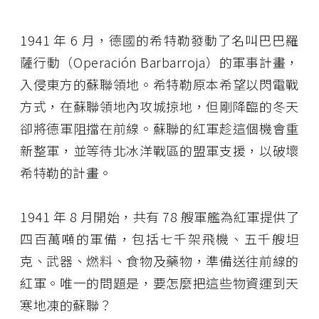
1941 年 6 月，德國的希特勒發動了名叫巴巴羅
薩行動（Operación Barbarroja）的軍事計畫，
入侵東方的蘇聯領地。希特勒原本希望以閃電戰
方式，在蘇聯領地內攻城掠地，但剛降臨的冬天
卻將德軍阻擋在前線。蘇聯的紅軍趁這個機會重
新整軍，並等待北冰洋戰區的盟軍支援，以破壞
希特勒的計畫。
1941 年 8 月開始，共有 78 艘軍艦為紅軍提供了
四百萬噸的軍備，包括七千架飛機、五千艘坦
克、武器、燃料、食物及藥物，準備送往前線的
紅軍。唯一的問題是，要怎麼把這些物資運到天
寒地凍的蘇聯？