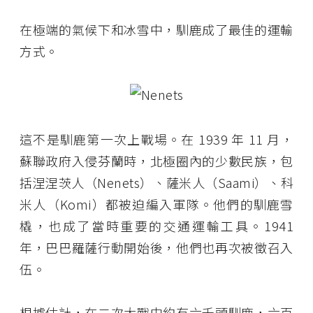
在極端的氣候下和冰雪中，馴鹿成了最佳的運輸
方式。
這不是馴鹿第一次上戰場。在 1939 年 11 月，
蘇聯政府入侵芬蘭時，北極圈內的少數民族，包
括涅涅茨人（Nenets）、薩米人（Saami）、科
米人（Komi）都被迫編入軍隊。他們的馴鹿雪
橇，也成了當時重要的交通運輸工具。1941
年，巴巴羅薩行動開始後，他們也再次被徵召入
伍。
根據估計，在二次大戰中約有六千頭馴鹿，六百