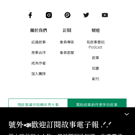
關於我們
訂閱
頻道
認識故事
會員專區
有故事要說
Podcast
商業合作
會員客服
故事
成為作者
說書
加入團隊
副刊
用故事讓你知曉世界大事
幫助故事創作更多好故事
訂閱電子報
贊助支持
號外📣歡迎訂閱故事電子報 .ᐟ‪‪.ᐟ