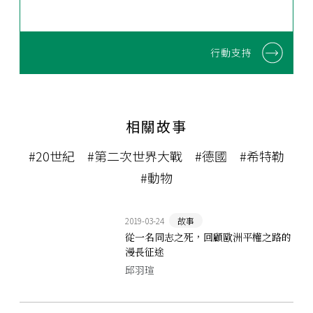
行動支持
相關故事
#20世紀
#第二次世界大戰
#德國
#希特勒
#動物
2019-03-24
故事
從一名同志之死，回顧歐洲平權之路的
漫長征途
邱羽瑄