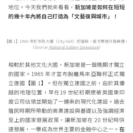
地位。今天我們就來看看，
新加坡是如何在短短
的幾十年內將自己打造為「文藝復興城市」！
【圖 1】1965 年於市政大廈（City Hall）前階梯，首次舉辦升旗典禮。
（Source:
National Gallery Singapore
）
相較於其他文化大國，新加坡是一個晚期才獨立
的國家。1965 年才宣布脫離馬來亞聯邦正式獨
立建國【圖 1】。但在獨立建國之前，由於其優
越的地理位置，早在19 世紀初期便被英國東印
度公司佔領並開始了一連串的現代化建設。過去
殖民時期所帶動的商業建設與基礎以及強調經濟
至上的國家發展政策，讓新加坡在 20 世紀時快
速發展，一舉成為世界主要的金融中心之一。
在