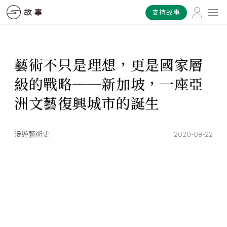
支持故事
藝術不只是理想，更是國家層
級的戰略──新加坡，一座亞
洲文藝復興城市的誕生
漫遊藝術史
2020-08-22