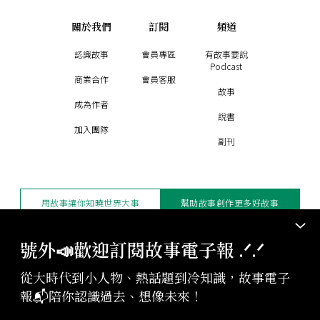
關於我們
訂閱
頻道
認識故事
會員專區
有故事要說
Podcast
商業合作
會員客服
故事
成為作者
說書
加入團隊
副刊
用故事讓你知曉世界大事
幫助故事創作更多好故事
訂閱電子報
贊助支持
號外📣歡迎訂閱故事電子報 .ᐟ‪‪.ᐟ
從大時代到小人物、熱話題到冷知識，故事電子
版權聲明與轉載規範
報📬陪你認識過去、想像未來！
授權與合作：
contact@storystudio.tw
投稿文章：
gushi@storystudio.tw