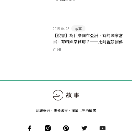
2015-04-25
故事
【說書】為什麼同在亞洲，有的國家富
裕，有的國家貧窮？──比爾蓋茲推薦
書，剖析經濟發展之謎
百噸
認識過去，想像未來
，
描繪世界的輪廓