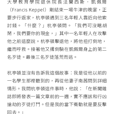
大學教育學院退休院長法蘭西斯．凱佩爾
（Francis Keppel）剛結束一場牛津的晚宴，正
要步行返家，杭亭頓遇到三名年輕人靠近向他索
討錢。「什麼？」杭亭頓問。「我們可沒瞎胡
鬧，我們要你的現金，」其中一名年輕人在攻擊
他之前這麼說。杭亭頓擊退他，將他扭打倒地，
繼而呼救。接著他又撂倒騎在凱佩爾身上的第二
名歹徒。最後三名歹徒落荒而逃。
杭亭頓並沒有告訴我這個故事：我是從他以前的
一名學生那裡聽到的，再從他妻子南茜問到詳細
情形。我問杭亭頓這件事時，他說：「在新聞雜
誌即將發表一篇文章前的一週，實不應該和行凶
搶劫的歹徒打鬥。但是我的當下衝動就是要反擊
回去。」