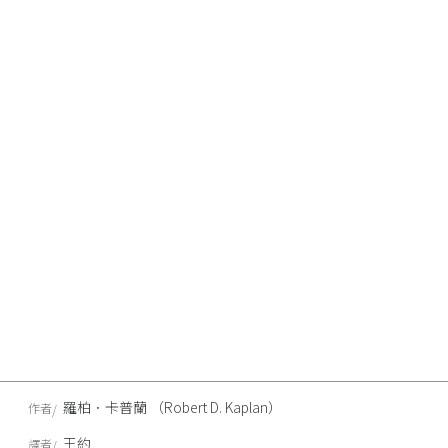
羅柏．卡普蘭 （Robert D. Kaplan）
作者
王約
譯者