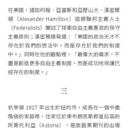
在美國，諸如約翰．亞當斯和亞歷山大．漢密爾
頓（Alexander Hamilton）這類聯邦主義人士
（Federalists）闡述了捍衛自由主義憲政的保守
主義原則；漢密爾頓寫道：「美國的政治天才不
存在於我們的想法中，而是存在於我們的制度
中。」同時在他的觀點裡，「最偉大的需求，不
盡是創造更多自由主義制度，而是成功地保護已
經存在的制度。」
三
杭亭頓 1927 年出生於紐約市，成長在一個中產
階級的家庭裡，住家位於東布朗克斯郡皇后區的
阿斯托利亞（Astoria），是旅館業期刊的出版