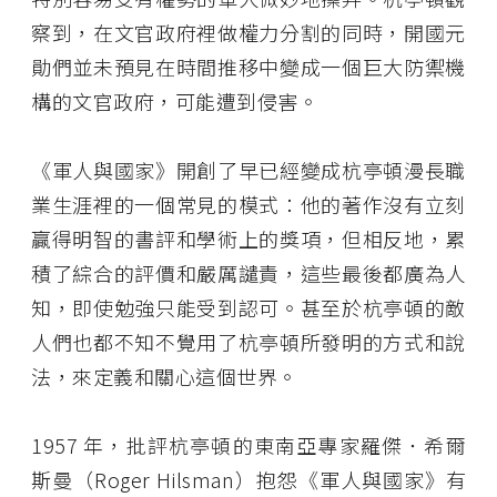
察到，在文官政府裡做權力分割的同時，開國元
勛們並未預見在時間推移中變成一個巨大防禦機
構的文官政府，可能遭到侵害。
《軍人與國家》開創了早已經變成杭亭頓漫長職
業生涯裡的一個常見的模式：他的著作沒有立刻
贏得明智的書評和學術上的獎項，但相反地，累
積了綜合的評價和嚴厲譴責，這些最後都廣為人
知，即使勉強只能受到認可。甚至於杭亭頓的敵
人們也都不知不覺用了杭亭頓所發明的方式和說
法，來定義和關心這個世界。
1957 年，批評杭亭頓的東南亞專家羅傑．希爾
斯曼（Roger Hilsman）抱怨《軍人與國家》有