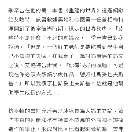
季辛吉在他的第一本書《重建的世界》裡題詞獻
給艾略特；該書敘述奧地利帝國第一任首相梅特
涅開創了後拿破崙時期，穩定的世界秩序。「艾
略特不是什麼了不起的理論家，」季辛吉曾對我
說過，「但是，一個好的老師是要能看到學生自
己不知道的天賦。在我寫了一篇討論康德的論文
之後，艾略特告訴我，『你有很好的頭腦，可是
現在你必須去讀讀小說作品，譬如杜斯妥也夫斯
基。』所以我讀了杜斯妥也夫斯基。這就是他幫
助學生成長的方式。」
杭亭頓的書裡充斥著冷冰冰長篇大論的立論。這
些率直的判斷和杭亭頓毫不威風的外表和不矯揉
造作的舉止，形成對比。他看起來像約翰．齊弗