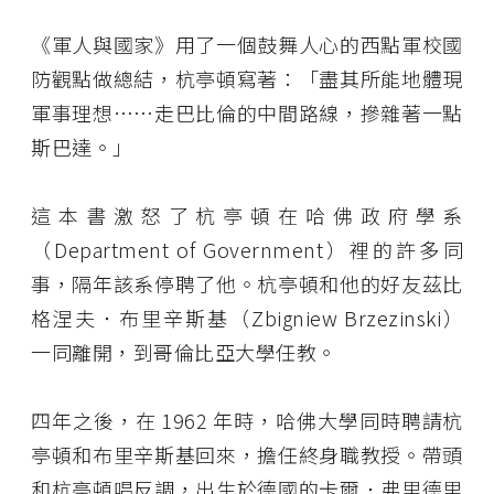
《軍人與國家》用了一個鼓舞人心的西點軍校國
防觀點做總結，杭亭頓寫著：「盡其所能地體現
軍事理想……走巴比倫的中間路線，摻雜著一點
斯巴達。」
這本書激怒了杭亭頓在哈佛政府學系
（Department of Government）裡的許多同
事，隔年該系停聘了他。杭亭頓和他的好友茲比
格涅夫．布里辛斯基（Zbigniew Brzezinski）
一同離開，到哥倫比亞大學任教。
四年之後，在 1962 年時，哈佛大學同時聘請杭
亭頓和布里辛斯基回來，擔任終身職教授。帶頭
和杭亭頓唱反調，出生於德國的卡爾．弗里德里