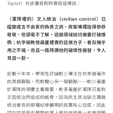
Taylor）在該書首刷時曾經這樣說：
（軍隊裡的）文人統治（
civilian control
）已
經變成言不由衷的偽善之詞，政客嘴裡說得恭恭
敬敬，但卻毫不了解。這個領域迫切需要打破慣
例；杭亭頓教授葫蘆裡賣的這張方子，看似幾乎
用之不竭，而且一路拜讀他的破壞性揭發，令人
耳目一新。
近數十年來，學術性評論較少專注在杭亭頓著作
的某個觀點，而較關心另一個觀點──較少著墨
於軍隊的現實主義需要，較多著墨於軍隊可能對
文官統治所造成的威脅。因為民主政治缺乏獨裁
統治會有的那種紀律嚴明的政黨核心班底，因此
特別容易受有權勢的軍人微妙地操弄。杭亭頓觀