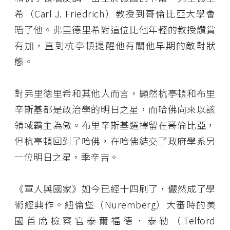
希（Carl J. Friedrich）教授到哥倫比亞大學會
晤了他。弗里德里希對這位比他年輕的教授讚賞
有加，直到杭亭頓提醒他有關他早期的敵對狀
態。
對弗里德里希和其他人而言，顯然杭亭頓和布里
辛斯基都是政治學的明日之星，而哈佛向來以該
領域霸主為傲。布里辛斯基選擇留在哥倫比亞，
但杭亭頓回到了哈佛，在哈佛結交了政府學系另
一位明日之星，季辛吉。
《軍人與國家》如今已經十四刷了，儼然成了學
術經典作。紐倫堡（Nuremberg）大審時的美
國首席檢察官泰爾福德．泰勒（Telford