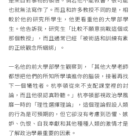
也就無法寫作了。而且和許多教授不同的是，相
較於他的研究所學生，他更看重他的大學部學
生。他告訴我，研究生「比較不願意挑戰這個或
那個教授」，而且通常已經「被術語和訓練有素
的正統觀念所綑綁」。
一名他的前大學部學生觀察到，「其他大學老師
都想把他們的所知所學填進你的腦袋，接著再找
下一個犧牲者。杭亭頓從來不支配課堂裡的討
論，而且他很認真聆聽。」杭亭頓鄙視政治學風
靡一時的「理性選擇理論」，這個理論假設人類
的行為是可預期的，但它卻沒有考慮到恐懼、嫉
妒、仇恨、自我奉獻和其他種種人類的激情才是
了解政治學最重要的因素。