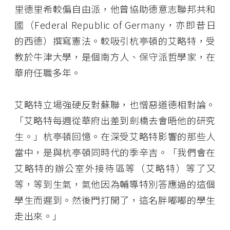
里德里希較偏自由派，他曾協助德意志聯邦共和
國（Federal Republic of Germany，亦即昔日
的西德）撰寫憲法。較吸引杭亭頓的艾略特，受
教於牛津大學，是個南方人、保守派哲學家，在
華府任職多年。
艾略特立場強硬反對蘇聯，也憎惡道德相對論。
「艾略特每週從華府出差到劍橋去會晤他的研究
生。」杭亭頓回憶。在深受艾略特影響的那些人
當中，是與杭亭頓同時代的季辛吉。「我們會在
艾略特的辦公室外接待區等（艾略特）等了又
等，等到生氣，氣他因為輔導特別答應過的這個
學生而遲到。然後門打開了，這名胖嘟嘟的學生
走出來。」