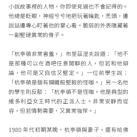
小說故事裡的人物，你即使見過也不會記得的。
他總是眨眼，神經兮兮地把玩著鑰匙，禿頭，邊
說話邊專心盯著他的掌心看。脆弱的外表隱藏著
一副堅硬異常的骨子。
「杭亭頓非常害羞，」布里茲涅夫說道：「他不
是那種可以在酒吧任意閒聊的人，但若和他辯
論，他可是又自信又堅定。」一位前學生說：
「杭亭頓是個有鋼鐵般堅毅的怪咖。」另一名他
的學生則反駁：「杭亭頓不是怪咖。他是典型的
維多利亞女王時代的正派人士。非常安靜而從
容，但若情勢需要，又異常強悍。」
1980 年代初期某晚，杭亭頓與妻子，還有哈佛