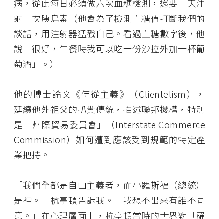
病，從此每日必須做六次血糖檢測，還要一天注
射三次胰島素（他會為了檢測血糖值打斷我們的
談話，用注射器猛戳自己。看過血糖數字後，他
說「很好，午餐時我可以吃一份沙拉外加一杯葡
萄酒」。）
他的博士論文《侍從主義》（Clientelism），
延續他外祖父的扒糞傳統，描述聯邦機構，特別
是「州際貿易委員會」（Interstate Commerce
Commission）如何遭到應該受到規範的特定產
業把持。
「我們全都是自由主義者，而小羅斯福（總統）
是神。」杭亭頓告訴我。「我想不出來有誰不同
意。」在心理層面上，杭亭頓當時的世界對「羅