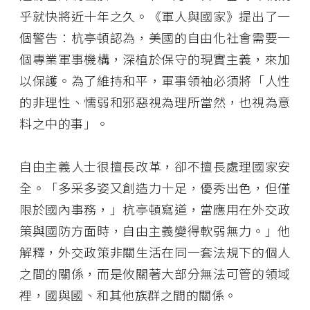
乎就快將近十年之久。《軍人與國家》提出了一
個警告：杭亭頓認為，美國的自由化社會需要一
個專業軍事機構，深植於保守的現實主義，來加
以保護。為了維持和平，軍事領袖必須將「人性
的非理性、懦弱和邪惡視為理所當然，也視為意
料之中的事」。
自由主義人士很擅長改革，卻不擅長處理國家安
全。「多采多姿又創造力十足，優秀出色，但僅
限於國內事務，」杭亭頓寫道，當應用在外交政
策與國防方面時，自由主義變得軟弱無力。」他
解釋，外交政策非關生活在同一套法規下的個人
之間的關係，而是攸關著大部分無法可管的領域
裡，國與國、和其他族群之間的關係。