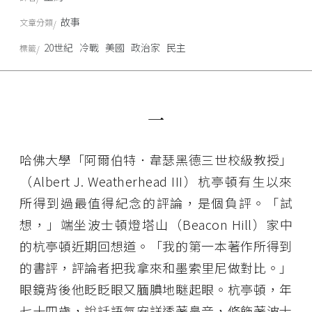
故事
文章分類
20世紀
冷戰
美國
政治家
民主
標籤
一
哈佛大學「阿爾伯特．韋瑟黑德三世校級教授」
（Albert J. Weatherhead III）杭亭頓有生以來
所得到過最值得紀念的評論，是個負評。「試
想，」端坐波士頓燈塔山（Beacon Hill）家中
的杭亭頓近期回想道。「我的第一本著作所得到
的書評，評論者把我拿來和墨索里尼做對比。」
眼鏡背後他眨眨眼又腼腆地瞇起眼。杭亭頓，年
七十四歲，說話語氣安詳透著鼻音，修飾著波士