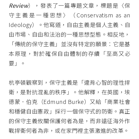
Review
），發表了一篇專題文章，標題是〈保
守主義是一種思想〉（Conservatism as an
Ideology）。他寫道，自由主義是個人主義、自
由市場、自由和法治的一種思想型態。相反地，
「傳統的保守主義」並沒有特定的願景：它是基
本原理，對於確保自由體制的存續「至高又必
要」。
杭亭頓觀察到，保守主義是「違背心智的理性捍
衛，是對抗混亂的秩序」。他解釋，在英國，埃
德蒙．伯克（Edmund Burke）又給「商業社會
和穩健自由憲政」採行一個保守式的防衛。真正
的保守主義攸關保護何者為是，而非遠征海外作
戰捍衛何者為非，或在家門裡主張激進的改革。