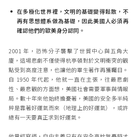
在多極化世界裡，文明的基礎變得鬆散，不
再有思想體系做為基礎，因此美國人必須再
確認他們的歐美身分認同。
2001 年，恐怖分子襲擊了世貿中心與五角大
廈，這場悲劇不僅使得杭亭頓對於文明衝突的觀
點受到高度注意，也讓他的畢生著作再獲矚目。
自 1950 年代起，他就一直在主張，往最悲劇
性、最悲觀的方面想，美國社會需要軍事與情報
局。數十年來他始終擔憂著，美國的安全多半純
粹是靠著好運氣而來（地理上的好運氣），或許
總有一天要真正求到好運氣。
他曾經寫道，自由主義只有在安全高枕無憂時才