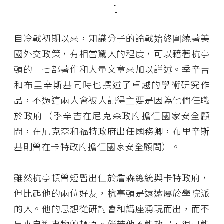
二
自冷戰初期以來，知識分子的論戰始終圍繞著美
國外交政策，有相當驚人的程度，可以藉著杭亭
頓的十七部著作和大量文章來加以詳述。季辛吉
和布里辛斯基同時也撰述了卓越的學術研究作
品，不過這兩人會被人記得主要是因為他們任職
於政府（季辛吉在尼克森政府擔任國家安全顧
問，在尼克森和福特政府出任國務卿，布里辛斯
基則曾在卡特政府擔任國家安全顧問）。
雖然杭亭頓曾短暫出仕於詹森總統與卡特政府，
但比起他的兩位好友，杭亭頓是遠遠屬於學院派
的人。他的思想從研討會和講座湧現而出，而不
是來自對事物的頓悟。倘若他不能教書，很可能