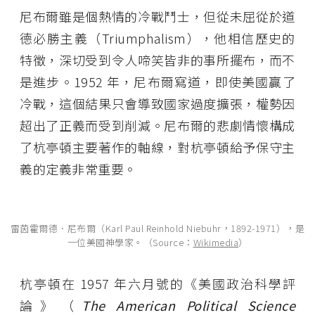
尼布爾雖是個熱情的冷戰鬥士，但從未屈從於道
德必勝主義（Triumphalism），他相信歷史的
特徵，深切受到令人啼笑皆非的事所擺布，而不
是進步。1952 年，尼布爾寫道，即使美國贏了
冷戰，這個結果只會導致國家過度擴張，權勢因
超出了正義而受到削減。尼布爾的悲劇情懷構成
了杭亭頓主要著作的軸線，對杭亭頓給予保守主
義的定義非常重要。
雷茵霍爾德．尼布爾（Karl Paul Reinhold Niebuhr，1892-1971），是
一位美國神學家。（Source：
Wikimedia
）
杭亭頓在 1957 年六月號的《美國政治科學評
論》（
The American Political Science