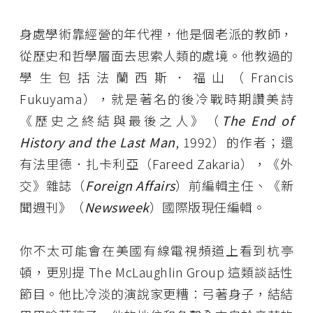
身處學術靠經營的年代裡，他是個老派的教師，
從歷史和哲學層面去思索人類的處境。他教過的
學生包括法蘭西斯．福山（Francis
Fukuyama），就是著名的後冷戰時期讚美詩
《歷史之終結與最後之人》（
The End of
History and the Last Man
, 1992）的作者；還
有法里德．扎卡利亞（Fareed Zakaria），《外
交》雜誌（
Foreign Affairs
）前編輯主任、《新
聞週刊》（
Newsweek
）國際版現任編輯。
你不太可能會在美國有線電視頻道上看到杭亭
頓，更別提 The McLaughlin Group 這類談話性
節目。他比冷淡的演說家更糟：弓著身子，結結