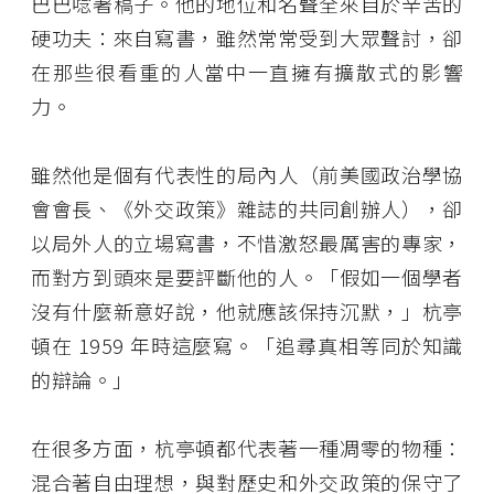
巴巴唸著稿子。他的地位和名聲全來自於辛苦的
硬功夫：來自寫書，雖然常常受到大眾聲討，卻
在那些很看重的人當中一直擁有擴散式的影響
力。
雖然他是個有代表性的局內人（前美國政治學協
會會長、《外交政策》雜誌的共同創辦人），卻
以局外人的立場寫書，不惜激怒最厲害的專家，
而對方到頭來是要評斷他的人。「假如一個學者
沒有什麼新意好說，他就應該保持沉默，」杭亭
頓在 1959 年時這麼寫。「追尋真相等同於知識
的辯論。」
在很多方面，杭亭頓都代表著一種凋零的物種：
混合著自由理想，與對歷史和外交政策的保守了