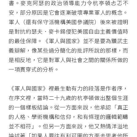
書。麥克阿瑟的政治領導能力令杭亭頓忐忑不
安，部分原因是它會逐漸破壞專業軍人的概念。
軍人（還有保守派機構美國參議院）後來被證明
是對抗約瑟夫．麥卡錫侵犯美國自由主義價值時
的最佳保障。《軍人與國家》並不是要為黷武主
義辯解，像某些過分簡化的批評所說的那樣，而
是相反地，它是對軍人與社會之間的關係所做的
一項貫穿式的分析。
《軍人與國家》裡最生動有力的段落是作者序，
在序文裡，當時二十九歲的杭亭頓做出整個生涯
的一個樣板結論。從一方面來說，他承認「真正
的人格、學術機構和信仰，和有條理的邏輯範疇
並不相符」。但另一方面來說，他又熱情洋溢地
論述著「如果人要往有利可圖的方面去思考他所