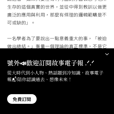
生存的這個真實的世界，並從中得到教訓以做更
廣泛的應用與利用，那麼有條理的邏輯範疇是不
可或缺的」。
一名學者為了要說出一點意義重大的事，「被迫
做出總結。」衡量一個理論的真正標準，不是它
能對所有相關事實做出解釋，而是它能對那些事
號外📣歡迎訂閱故事電子報 .ᐟ‪‪.ᐟ
實做出「比任何其他理論」更好的解釋。杭亭頓
堅持，若沒有經過抽象化與精簡化，會很難令人
從大時代到小人物、熱話題到冷知識，故事電子
理解。那些專注在理論不完美的人，沒有提出更
報📬陪你認識過去、想像未來！
好的替代辦法，簡直毫無幫助。因此，不如開始
不間斷將經驗所得概述成書。
免費訂閱
從 1812 年底到珍珠港事變，杭亭頓寫道，美國