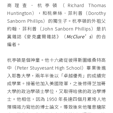
商理查．杭亭頓（Richard Thomas
Huntington），和桃樂絲．菲利普（Dorothy
Sanborn Phillips）的獨生子。杭亭頓的外祖父
約翰．菲利普（John Sanborn Phillips）是扒
糞雜誌《麥克盧爾雜誌》（
McClure’s
）的合
編者。
杭亭頓是個神童。他十六歲從彼得斯圖維桑特高
中（Peter Stuyvesant High School）畢業後進
入耶魯大學，兩年半後以「卓越優秀」的成績完
成學業。接著他加入美國陸軍，之後修得芝加哥
大學的政治學碩士學位，又取得哈佛的政治學博
士。他相信，因為 1950 年長達四個月累垮人地
殫精竭力寫他的博士論文，導致後來他罹患糖尿