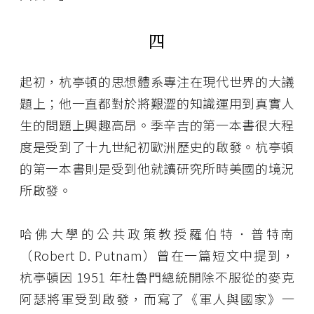
四
起初，杭亭頓的思想體系專注在現代世界的大議
題上；他一直都對於將艱澀的知識運用到真實人
生的問題上興趣高昂。季辛吉的第一本書很大程
度是受到了十九世紀初歐洲歷史的啟發。杭亭頓
的第一本書則是受到他就讀研究所時美國的境況
所啟發。
哈佛大學的公共政策教授羅伯特．普特南
（Robert D. Putnam）曾在一篇短文中提到，
杭亭頓因 1951 年杜魯門總統開除不服從的麥克
阿瑟將軍受到啟發，而寫了《軍人與國家》一