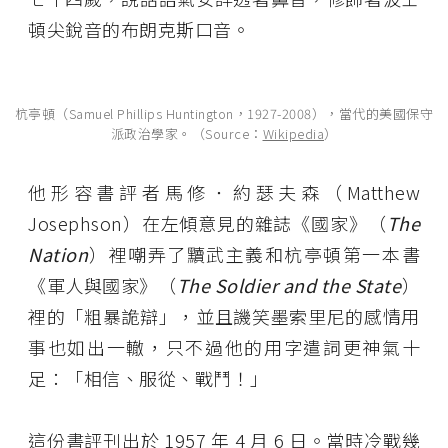
頓尖銳音的布朗克斯口音。
杭亭頓（Samuel Phillips Huntington，1927-2008），當代的美國保守
派政治學家。（Source：
Wikipedia
）
他形容書評者馬修．約瑟夫森（Matthew
Josephson）在左傾意見的雜誌《國家》（
The
Nation
）裡嘲弄了黷武主義和杭亭頓第一本書
《軍人與國家》（
The Soldier and the State
）
裡的「粗暴詭辯」，並且譏笑墨索里尼的感情用
事也如出一轍，只不過他的用字遣詞更神氣十
足：「相信、服從、戰鬥！」
這份書評刊出於 1957 年 4 月 6 日。當時冷戰幾