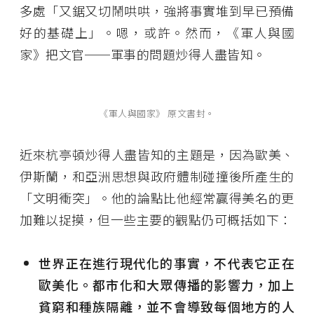
多處「又鋸又切鬧哄哄，強將事實堆到早已預備
好的基礎上」。嗯，或許。然而，《軍人與國
家》把文官──軍事的問題炒得人盡皆知。
《軍人與國家》 原文書封。
近來杭亭頓炒得人盡皆知的主題是，因為歐美、
伊斯蘭，和亞洲思想與政府體制碰撞後所產生的
「文明衝突」。他的論點比他經常贏得美名的更
加難以捉摸，但一些主要的觀點仍可概括如下：
世界正在進行現代化的事實，不代表它正在
歐美化。都市化和大眾傳播的影響力，加上
貧窮和種族隔離，並不會導致每個地方的人