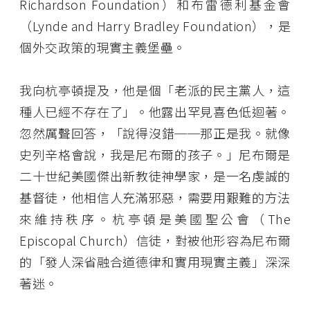
Richardson Foundation）和布雷德利基金會
（Lynde and Harry Bradley Foundation），是
個外交政策的現實主義堡壘。
我向杭亭頓提及，他是個「老派的民主黨人，這
種人已經不存在了」。他露出罕見喜色低迴著。
忽然厲聲回答，「說得沒錯──那正是我。就像
史列辛格會說，我是尼布爾的孩子。」尼布爾是
二十世紀美國傑出新教徒神學家，是一名虔誠的
基督徒，他相信人充滿邪惡，需要用艱難的方法
來維持秩序。杭亭頓是美國聖公會（The
Episcopal Church）信徒，對被他形容為尼布爾
的「發人深省融合道德律和實用現實主義」深深
著迷。