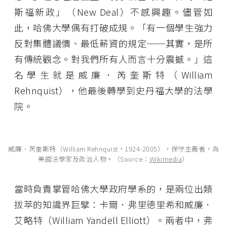
斯福新政」（New Deal）不感興趣。儘管如
此，哈佛大學偶有打破成規。「有一個學生強力
反對集體議價、最低薪資的規定──其實，是所
有傳統觀念。對我們所有人而言十分震撼。」這
名學生就是威廉．芮奎斯特（William
Rehnquist），他最後轉學到史丹福大學的法學
院。
威廉．芮奎斯特（William Rehnquist，1924-2005），保守主義者，為
美國法學家及政治人物。（Source：
Wikimedia
）
當時負責掌管哈佛大學政府學系的，是兩位出類
拔萃的知識界巨擘：卡爾．弗里德里希和威廉．
艾略特（William Yandell Elliott）。兩者中，弗