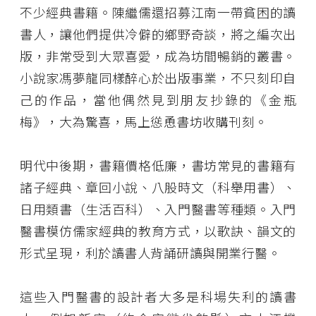
不少經典書籍。陳繼儒還招募江南一帶貧困的讀
書人，讓他們提供冷僻的鄉野奇談，將之編次出
版，非常受到大眾喜愛，成為坊間暢銷的叢書。
小說家馮夢龍同樣醉心於出版事業，不只刻印自
己的作品，當他偶然見到朋友抄錄的《金瓶
梅》，大為驚喜，馬上慫恿書坊收購刊刻。
明代中後期，書籍價格低廉，書坊常見的書籍有
諸子經典、章回小說、八股時文（科舉用書）、
日用類書（生活百科）、入門醫書等種類。入門
醫書模仿儒家經典的教育方式，以歌訣、韻文的
形式呈現，利於讀書人背誦研讀與開業行醫。
這些入門醫書的設計者大多是科場失利的讀書