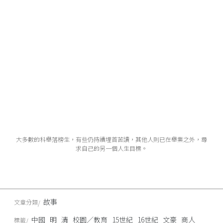
大多數的科舉落榜生，有些仍持續埋首苦讀，其他人則已在舉業之外，尋
求自己的另一個人生目標。
故事
文章分類
中國
明
清
校園／教育
15世紀
16世紀
文豪
商人
標籤