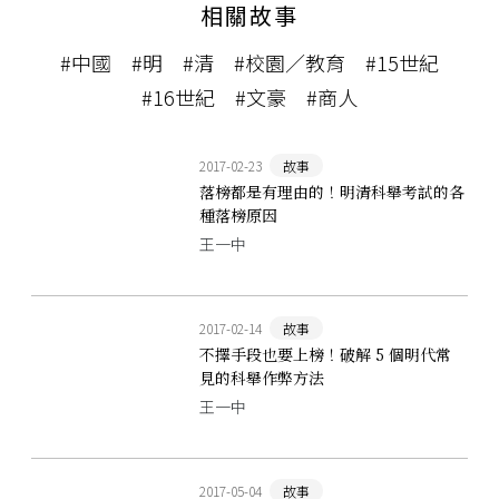
相關故事
#中國
#明
#清
#校園／教育
#15世紀
#16世紀
#文豪
#商人
2017-02-23
故事
落榜都是有理由的！明清科舉考試的各
種落榜原因
王一中
2017-02-14
故事
不擇手段也要上榜！破解 5 個明代常
見的科舉作弊方法
王一中
2017-05-04
故事