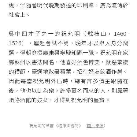
說，伴隨著明代晚期發達的印刷業，廣為流傳於
社會上。
吳中四才子之一的祝允明（號枝山，1460-
1526），屢赴會試不第，晚年才以舉人身分謁
選，得朝庭授廣東興寧縣知縣一職。祝允明在家
鄉蘇州以書法聞名，他喜好酒色博奕，厭惡繁複
的禮節，豪邁地散盡積蓄，招待好友飲酒作樂。
因此每當祝允明外出時，總有許多債主跟隨在
後，他也以此為樂。許多慕名而來的人，則靠著
賄賂酒館的妓女，才得到祝允明的墨寶。
祝允明的草書《嵇康酒會詩》（
圖片來源
）