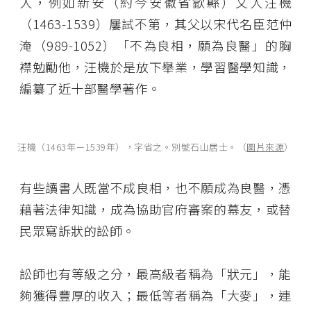
人，例如新安（約今安徽省歙縣）文人汪機
（1463-1539）屢試不第，其父以宋代名臣范仲
淹（989-1052）「不為良相，願為良醫」的胸
襟勉勵他，汪機於是放下舉業，學習醫學知識，
編纂了近十部醫學著作。
汪機（1463年－1539年），字省之。別號石山居士。（
圖片來源
）
有些讀書人既當不成良相，也不願成為良醫，憑
藉著法律知識，成為協助官府審案的幕友，或替
民眾寫訴狀的訟師。
訟師也有等級之分，最高級者稱為「狀元」，能
夠獲得豐厚的收入；最低等者稱為「大麥」，連