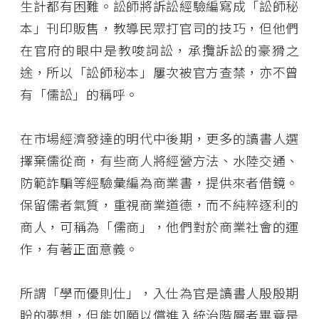
生計都有困難。訟師將訴訟經驗編寫成「訟師秘
本」刊印販售，教導民眾打官司的技巧，但他們
在官府的眼中是教唆詞訟，承攬訴訟的豪猾之
途，所以「訟師秘本」屢次被官方查禁，亦不曾
有「儒訟」的稱呼。
在市場經濟發達的明代中後期，更多的讀書人選
擇棄儒從商，有些商人將經營方法、水陸交通、
防範詐騙等經驗彙編為商業書，提供來者借鏡。
保留儒者氣質，重視商業道德，而不純粹逐利的
商人，可稱為「儒商」，他們對於商業社會的運
作，有著正面意義。
所謂「學而優則仕」，入仕為官是讀書人殷殷期
盼的夢想，但能如願以償進入統治階層者畢竟是