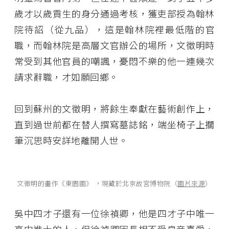
歲才以歲貢生的身分通過考核，獲吏部授為翰林
院待詔（從九品），這是翰林院裡最低階的官
職，而翰林院是高層文官辦公的場所，文徵明時
常受到其他官員的嘲諷，憂悶不樂的他一連幾次
請求辭職，才如願回鄉。
回到蘇州的文徵明，將餘生奉獻在藝術創作上，
直到過世前都在替人撰寫墓誌銘，端坐椅子上擱
筆沉思時安詳地離開人世。
文徵明的畫作《東園圖》 ，現藏於北京故宮博物院（
圖片來源
）
吳中四才子還有一位徐禎卿，他是四才子中唯一