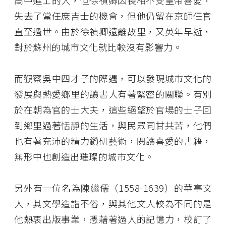
高中進士的人，但徐禎卿因長相不受皇帝喜愛，
失去了當任庶吉士的機會，但他仍留在京師任官
直至過世。由於徐禎卿遠離故里，又英年早逝，
對於蘇州的城市文化就比較沒有影響力。
而觀察吳中四才子的際遇，可以發現城市文化的
發展與熱愛鄉里的讀書人有著緊密的關聯。有別
於在朝為官的士大夫，這些絕望於官場的士子回
到鄉里過著恬靜的生活，與民眾同甘共苦，他們
也有著充沛的精力鑽研藝術，閱讀喜愛的書籍，
無形中也創造出璀璨的城市文化。
另外有一位名為陳繼儒（1558-1639）的華亭文
人，其文學造詣不俗，與其他文人較為不同的是
他熱衷出版事業，憑藉著過人的記憶力，校訂了