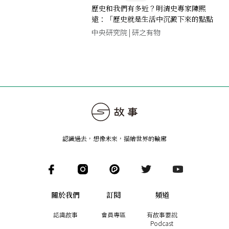
歷史和我們有多近？明清史專家陳熙
遠：「歷史就是生活中沉澱下來的點點
滴滴」
中央研究院 | 研之有物
認識過去，想像未來
，
描繪世界的輪廓
關於我們
訂閱
頻道
認識故事
會員專區
有故事要說
Podcast