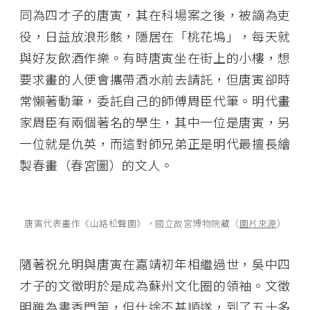
同為四才子的唐寅，其在科場案之後，被謫為吏
役，日益放浪形骸，隱居在「桃花塢」，每天就
與好友飲酒作樂。有時唐寅坐在街上的小樓，想
要求畫的人便會攜帶酒水前去請託，但唐寅卻時
常懶著動筆，委託自己的師傅周臣代筆。明代畫
家周臣有兩個著名的學生，其中一位是唐寅，另
一位就是仇英，而這對師兄弟正是明代最擅長繪
製春畫（春宮圖）的文人。
唐寅代表畫作《山路松聲圖》，國立故宮博物院藏（
圖片來源
）
隨著祝允明與唐寅在嘉靖初年相繼過世，吳中四
才子的文徵明於是成為蘇州文化圈的領袖。文徵
明雖為書香門第，但仕途不甚順遂，到了五十多