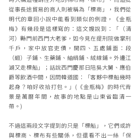
從事長途貿易的商人則被稱為「標商」，我們從
明代的章回小說中能看到類似的例證，《金瓶
梅》有幾段是這樣寫的：這文嫂說到：「（清
河）縣門前西門大老爹，如今見在提刑院做掌刑
千戶，家中放官吏債，開四、五處鋪面：段
（緞）子鋪、生藥鋪、紬絹鋪、絨線鋪。外邊江
湖又走標船」；話說西門慶那日陪吳大舅、應伯
爵等飲酒中間，因問韓道國：「客夥中標船幾時
起身？咱好收拾打包。」(《金瓶梅》的時代背
景是萬曆年間，故事的地點是山東省臨清一
帶。)
不過這兩段文字提到的只是「標船」，它們或許
與標商、標布有些關係，但還看不出一絲「保