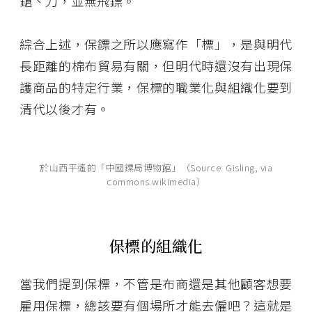
鎗、刀，並無飛鏢。
綜合上述，保鏢之所以應寫作「標」，是與明代
長距離的棉布貿易有關，但明代時還沒有出現保
護商品的特定行業，保標的職業化與組織化要到
清代以後才有。
於山西平遙的「中國鏢局博物館」（Source: Gisling, via
commons.wikimedia）
保標的組織化
當我們提到保標，不管是布商還是其他顧客想要
雇用保標，總該要有個場所才能去僱吧？這就是