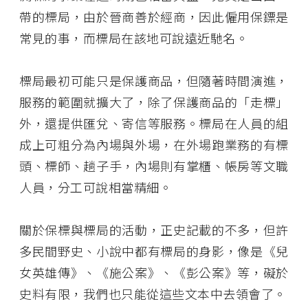
帶的標局，由於晉商善於經商，因此僱用保鏢是
常見的事，而標局在該地可說遠近馳名。
標局最初可能只是保護商品，但隨著時間演進，
服務的範圍就擴大了，除了保護商品的「走標」
外，還提供匯兌、寄信等服務。標局在人員的組
成上可粗分為內場與外場，在外場跑業務的有標
頭、標師、趟子手，內場則有掌櫃、帳房等文職
人員，分工可說相當精細。
關於保標與標局的活動，正史記載的不多，但許
多民間野史、小說中都有標局的身影，像是《兒
女英雄傳》、《施公案》、《彭公案》等，礙於
史料有限，我們也只能從這些文本中去領會了。