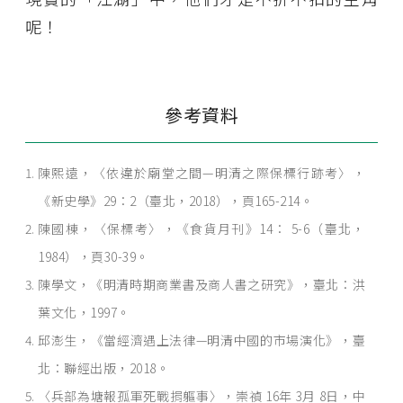
呢！
參考資料
陳熙遠，〈依違於廟堂之間—明清之際保標行跡考〉，
《新史學》29：2（臺北，2018），頁165-214。
陳國棟，〈保標考〉，《食貨月刊》14： 5-6（臺北，
1984），頁30-39。
陳學文，《明清時期商業書及商人書之研究》，臺北：洪
葉文化，1997。
邱澎生，《當經濟遇上法律—明清中國的市場演化》，臺
北：聯經出版，2018。
〈兵部為塘報孤軍死戰捐軀事〉，崇禎 16年 3月 8日，中