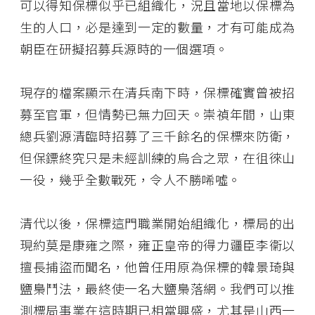
可以得知保標似乎已組織化，況且當地以保標為
生的人口，必是達到一定的數量，才有可能成為
朝臣在研擬招募兵源時的一個選項。
現存的檔案顯示在清兵南下時，保標確實曾被招
募至官軍，但情勢已無力回天。崇禎年間，山東
總兵劉源清臨時招募了三千餘名的保標來防衛，
但保鏢終究只是未經訓練的烏合之眾，在徂徠山
一役，幾乎全數戰死，令人不勝唏噓。
清代以後，保標這門職業開始組織化，標局的出
現約莫是康雍之際，雍正皇帝的得力疆臣李衞以
擅長捕盜而聞名，他曾任用原為保標的韓景琦與
鹽梟鬥法，最終使一名大鹽梟落網。我們可以推
測標局事業在這時期已相當興盛，尤其是山西一