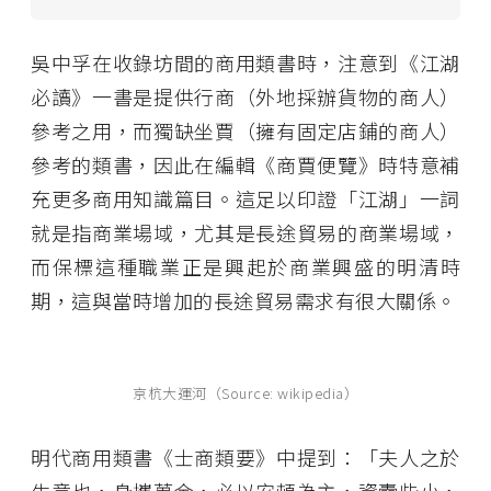
吳中孚在收錄坊間的商用類書時，注意到《江湖
必讀》一書是提供行商（外地採辦貨物的商人）
參考之用，而獨缺坐賈（擁有固定店鋪的商人）
參考的類書，因此在編輯《商賈便覽》時特意補
充更多商用知識篇目。這足以印證「江湖」一詞
就是指商業場域，尤其是長途貿易的商業場域，
而保標這種職業正是興起於商業興盛的明清時
期，這與當時增加的長途貿易需求有很大關係。
京杭大運河（Source: wikipedia）
明代商用類書《士商類要》中提到：「夫人之於