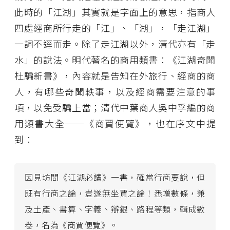
此時的「江湖」其實就是字面上的意思，指商人
四處經商所行走的「江」、「湖」，「走江湖」
一詞不逕而走。除了走江湖以外，清代亦有「走
水」的說法。明代著名的商用類書：《江湖奇聞
杜騙新書》，內容就是告知在外旅行、經商的商
人，有哪些奇聞軼事，以及經商需要注意的事
項，以免受騙上當；清代中葉商人吳中孚編的商
用類書大全──《商賈便覽》，也在序文中提
到：
因見坊間《江湖必讀》一書，確當行商要說，但
既有行商之論，豈遂無坐賈之論！悉增數條，兼
及土產、書算、字義、辯銀、路程等類，輯成數
卷，名為《商賈便覽》。