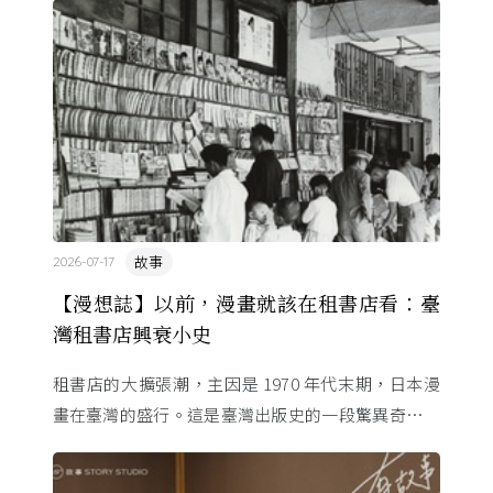
故事
2026-07-17
【漫想誌】以前，漫畫就該在租書店看：臺
灣租書店興衰小史
租書店的大擴張潮，主因是 1970 年代末期，日本漫
畫在臺灣的盛行。這是臺灣出版史的一段驚異奇航。
由於臺灣和日本自 1972 年斷交，著作權失去國與國
的協定保護 ...