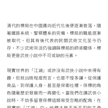
清代的標局在中國邁向近代化後便逐漸衰落，隨
著鐵路系統、警察體系的完備，標局的職能逐漸
被取代，但其背後代表的民間武術文化至今仍
存，不少武術宗派仍強調與標局的師承關係，標
局更是武俠小說中不可或缺的元素。
現實世界的「江湖」或許沒有武俠小說中來得有
趣，但就凶險程度而言，也是不惶多讓。從保護
商品、到保護人身、甚至是保衛社稷，保標的角
色隨著歷史發展而一再變化。當我們在讀武俠小
說時，不妨多留意保標這類易受忽略的配角，在
現實的「江湖」中，他們才是不折不扣的主角