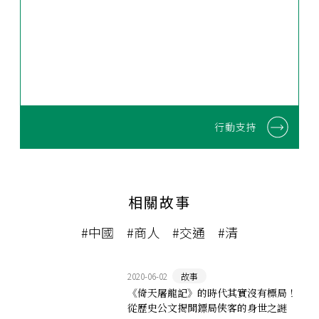
行動支持
相關故事
#中國
#商人
#交通
#清
2020-06-02
故事
《倚天屠龍記》的時代其實沒有標局！
從歷史公文揭開鏢局俠客的身世之謎