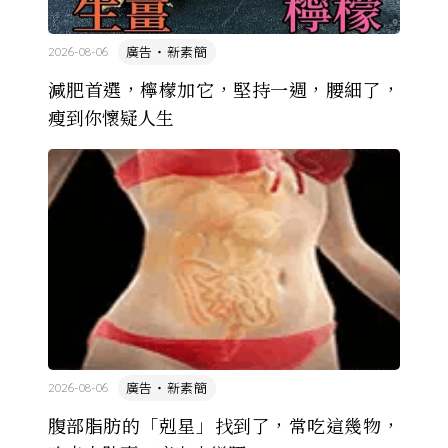
廣告・新素簡
2026-08-06
減肥首選，檸檬加它，堅持一週，腰細了，
瘦到你懷疑人生
廣告・新素簡
2026-08-06
腹部脂肪的「剋星」找到了，常吃這幾物，