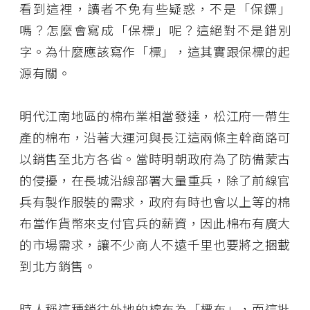
看到這裡，讀者不免有些疑惑，不是「保鏢」
嗎？怎麼會寫成「保標」呢？這絕對不是錯別
字。為什麼應該寫作「標」，這其實跟保標的起
源有關。
明代江南地區的棉布業相當發達，松江府一帶生
產的棉布，沿著大運河與長江這兩條主幹商路可
以銷售至北方各省。當時明朝政府為了防備蒙古
的侵擾，在長城沿線部署大量重兵，除了前線官
兵有製作服裝的需求，政府有時也會以上等的棉
布當作貨幣來支付官兵的薪資，因此棉布有廣大
的市場需求，讓不少商人不遠千里也要將之捆載
到北方銷售。
時人稱這種銷往外地的棉布為「標布」，而這批