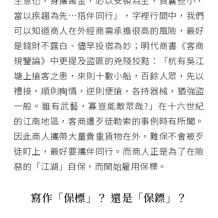
生意也，身攜萬金，必以安頓為主，資囊些小，
當以疾趨為先…搭伴同行」，字裡行間中，我們
可以知道商人在外經商需承擔很高的風險，最好
是錢財不露白、儘早投宿為妙；明代商書《客商
規鑒論》中更提及盜匪的兇殘狡黠：「杭有吳江
塘上搶客之患，來則十數小船，百餘人眾，先以
禮接，順則狥情，逆則便搶，各持器械，猶強盜
一般。雖有武藝，寡豈能敵眾哉?」在十六世紀
的江南地區，客商遭歹徒勒索的事例時有所聞。
因此商人攜帶大量貴重貨物在外，難保不會被歹
徒盯上，最好要攜伴同行。而商人正是為了在險
惡的「江湖」自保，而開始雇用保標。
寫作「保標」？ 還是「保鏢」？