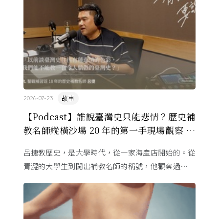
故事
2026-07-23
【Podcast】誰說臺灣史只能悲情？歷史補
教名師縱橫沙場 20 年的第一手現場觀察 ft.
呂捷
呂捷教歷史，是大學時代，從一家海產店開始的。從
青澀的大學生到闖出補教名師的稱號，他觀察過幾十
萬名學生怎麼學歷史，也看著臺灣的歷史教育從課本
裡幾乎沒有臺灣史，一路 ...