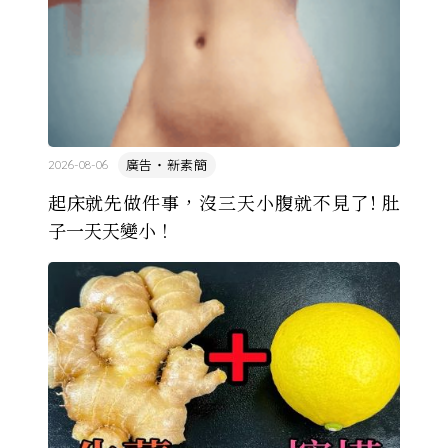
廣告・新素簡
2026-08-06
起床就先做件事，沒三天小腹就不見了! 肚
子一天天變小！