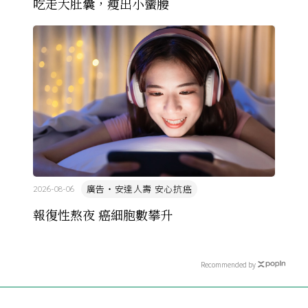
吃走大肚囊，瘦出小蠻腰
廣告・安達人壽 安心抗癌
2026-08-06
報復性熬夜 癌細胞數攀升
Recommended by