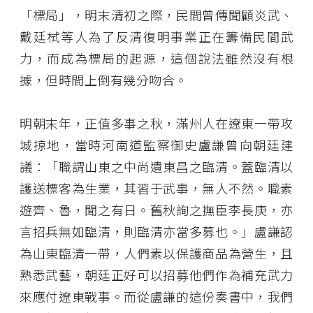
「標局」，明末清初之際，民間曾傳聞顧炎武、
戴廷栻等人為了反清復明事業正在籌備民間武
力，而成為標局的起源，這個說法雖然沒有根
據，但時間上倒有幾分吻合。
明朝末年，正值多事之秋，滿州人在遼東一帶攻
城掠地，當時河南道監察御史盧謙曾向朝廷建
議：「職謂山東之中尚遺東昌之臨清。蓋臨清以
護送標客為生業，其習于武事，無人不然。職素
遊齊、魯，聞之有日。舊秋詢之撫臣李長庚，亦
言招兵無如臨清，則臨清亦當多募也。」盧謙認
為山東臨清一帶，人們素以保護商品為營生，且
熟悉武藝，朝廷正好可以招募他們作為補充武力
來應付遼東戰事。而從盧謙的這份奏書中，我們