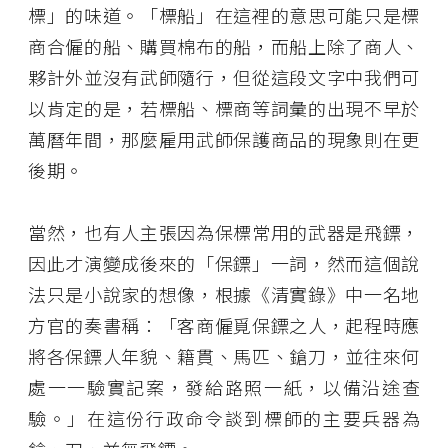
標」的味道。「標船」在這裡的意思可能只是標
商合僱的船、購買棉布的船，而船上除了商人、
夥計外並沒有武師隨行，但從這段文字中我們可
以肯定的是，若標船、標商等詞彙的出現不早於
萬曆年間，那麼雇用武師保護商品的現象則在更
後期。
當然，也有人主張因為保標常用的武器是飛鏢，
因此才演變成後來的「保鏢」一詞，然而這個說
法只是小說家的想像，根據《清實錄》中一名地
方官的奏書稱：「客商僱覓保鏢之人，起程時應
將各保鏢人年貌、籍貫、馬匹、鎗刀，並往來何
處一一驗實記案，發給路照一紙，以備沿途查
驗。」在這份行政命令談到標師的主要兵器為