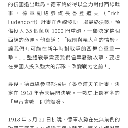
的俄國退出戰局。德軍終於得以全力對付西線戰
事，德軍副總參謀長魯登道夫（Erich
Ludendorff）計畫在西線發動一場最終決戰，預
備投入 35 個師與 1000 門重砲，一舉決定整個
西線的命運。他寫道：「俄國與義大利的情勢，
讓我們有可能在新年時對戰爭的西舞台重重一
擊。......整體戰爭需要我們儘早發動攻擊，要趕
在美國人投入強大的部隊、改變戰力之前！」
最後，德軍總參謀部採納了魯登道夫的計畫，決
定在 1918 年春天展開決戰。一戰史上最有名的
「皇帝會戰」即將爆發。
1918 年 3 月 21 日拂曉，德軍攻勢在史無前例的