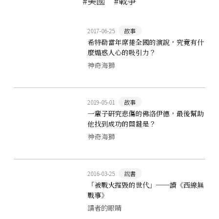
#美國
#戰爭
2017-06-25
故事
希特勒當年席捲全國的演說，究竟有什
麼煽惑人心的吸引力？
神奇海獅
2019-05-01
故事
一輩子研究悲傷的佛洛伊德，最後幫助
他找到成功的關鍵是？
神奇海獅
2016-03-25
說書
「被戰火摧毀的世代」──讀《西線無
戰事》
讀者的眼睛