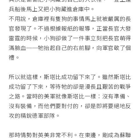
兵船後馬上又把小狗藏進倉庫中。
不用說，倉庫裡有隻狗的事情馬上就被嚴厲的長
官發現了。不過根據報紙的報導，正當長官大發
雷霆的時候，小狗卻做了一件事立刻把長官萌得
滿臉血──牠抬起自己的右前腳，向軍官敬了個
禮。
所以就這樣，斯塔比成功留下來了。雖然斯塔比
成功留了下來，等待牠的卻是漫長且艱苦的戰爭
之路。當時的美軍就像斯塔比一樣：沒有準備、
沒有裝備，而他們要對付的，卻是即將要絕地反
攻的精銳德軍部隊。
那時情勢對英美非常不利。在東邊，剛成為蘇聯