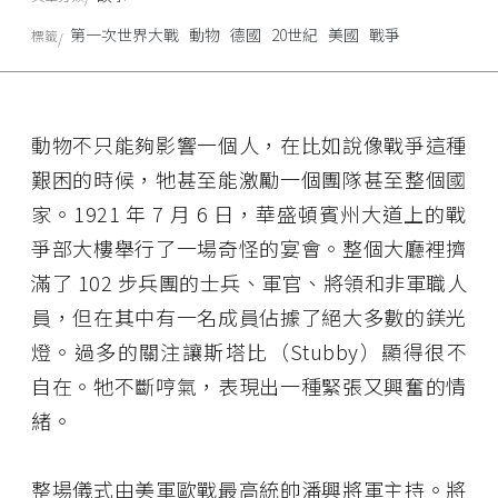
第一次世界大戰
動物
德國
20世紀
美國
戰爭
標籤
動物不只能夠影響一個人，在比如說像戰爭這種
艱困的時候，牠甚至能激勵一個團隊甚至整個國
家。1921 年 7 月 6 日，華盛頓賓州大道上的戰
爭部大樓舉行了一場奇怪的宴會。整個大廳裡擠
滿了 102 步兵團的士兵、軍官、將領和非軍職人
員，但在其中有一名成員佔據了絕大多數的鎂光
燈。過多的關注讓斯塔比（Stubby）顯得很不
自在。牠不斷哼氣，表現出一種緊張又興奮的情
緒。
整場儀式由美軍歐戰最高統帥潘興將軍主持。將