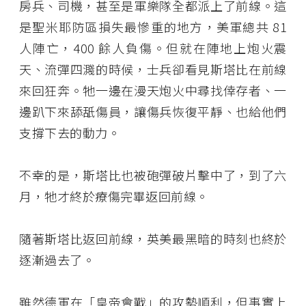
房兵、司機，甚至是軍樂隊全都派上了前線。這
是聖米耶防區損失最慘重的地方，美軍總共 81
人陣亡，400 餘人負傷。但就在陣地上炮火震
天、流彈四濺的時候，士兵卻看見斯塔比在前線
來回狂奔。牠一邊在漫天炮火中尋找倖存者、一
邊趴下來舔舐傷員，讓傷兵恢復平靜、也給他們
支撐下去的動力。
不幸的是，斯塔比也被砲彈破片擊中了，到了六
月，牠才終於療傷完畢返回前線。
隨著斯塔比返回前線，英美最黑暗的時刻也終於
逐漸過去了。
雖然德軍在「皇帝會戰」的攻勢順利，但事實上