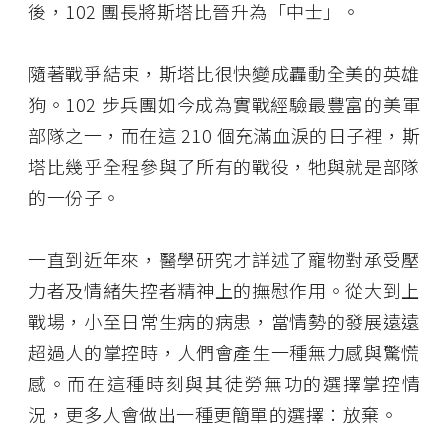
後，102 團長將斯塔比晉升為「中士」。
隨著戰爭結束，斯塔比很快變成轟動全美的英雄
狗。102 步兵團如今成為實戰經驗最豐富的美軍
部隊之一，而在這 210 個充滿血淚的日子裡，斯
塔比幾乎全程參與了所有的戰役，牠與就是部隊
的一份子。
一直到近年來，醫學研究才詳述了寵物對承受壓
力者及情緒失控者精神上的撫慰作用。從大到上
戰場，小至日常生病的病患，當情勢的發展遠遠
超過人的掌控時，人們會產生一種無力感與驚慌
感。而在這種時刻與其徒勞無功的選擇掌控情
況，更多人會做出一種更簡單的選擇：放棄。