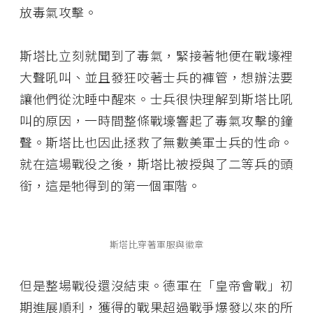
放毒氣攻擊。
斯塔比立刻就聞到了毒氣，緊接著牠便在戰壕裡
大聲吼叫、並且發狂咬著士兵的褲管，想辦法要
讓他們從沈睡中醒來。士兵很快理解到斯塔比吼
叫的原因，一時間整條戰壕響起了毒氣攻擊的鐘
聲。斯塔比也因此拯救了無數美軍士兵的性命。
就在這場戰役之後，斯塔比被授與了二等兵的頭
銜，這是牠得到的第一個軍階。
斯塔比穿著軍服與徽章
但是整場戰役還沒結束。德軍在「皇帝會戰」初
期進展順利，獲得的戰果超過戰爭爆發以來的所