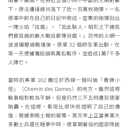
砲擊下展開。在將近五個小時不中斷的火網射擊
下，德法邊境總共落下了近一百萬枚砲彈。一名
德軍中尉在自己的日記中敘述，密集的砲彈刮出
一陣火焰「炫風」，「如此駭人，相形之下連我
們曾挺過的最大戰役都像兒戲。」恐怖的火網一
波波碾壓過戰壕後，德軍 32 個師全軍出動，在
第一天便擄獲超過兩萬名戰俘，並造成1萬7千多
人陣亡。
當時的美軍 102 團位於西線一個叫做「貴婦小
徑」（Chemin des Dames）的地方。雖然這裡
戰事相對較為平靜，但是仍然三不五時遭到德軍
砲轟。在這裡，斯塔比很快就證明了自己的價
值：根據泰晤士報的報導，某天早上正當美軍大
多數士兵還在睡夢中時，德軍朝著協約國部隊施