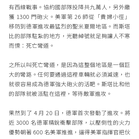
有西線戰事。協約國部隊投降共九萬人，另外繳
獲 1300 門砲火。美軍第 26 師從「貴婦小徑」
移防到德軍進攻最猛烈的聖米夏爾地區。而斯塔
比的部隊駐紮的地方，光聽綽號就足夠讓人不寒
而慄：死亡彎道。
之所以叫死亡彎道，是因為這整個地區是一個巨
大的彎路。任何要通過這裡車輛就必須減速，也
就很容易成為德軍強大砲火的活靶。斯塔比和他
的部隊就被派駐在這裡，等待敵軍進攻。
果然到了 4 月 20 日，德軍首次發動了進攻。將
近 3000 名德軍精銳衝擊部隊，以壓倒性的火力
優勢朝著 600 名美軍推進，逼得美軍指揮官把伙