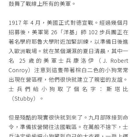
鼓舞了戰線上所有的美軍。
1917 年 4 月，美國正式對德宣戰。經過幾個月
招募後，美軍第 26「洋基」師 102 步兵團正在
著名學府耶魯大學附近加緊訓練，以準備日後進
入歐洲戰場。就在某個潮濕的夏日清晨，其中一
名 25 歲的美軍士兵康洛伊（J. Robert
Conroy）注意到這隻帶著棕白二色的小狗常常
出現在營區裡，他們很快就建立了親密的友誼。
士兵們給小狗取了個名字：斯塔比
（Stubby）。
但是殘酷的現實很快就到來了。九月部隊接到命
令，準備拔營開往法國戰區。在萬般不捨下，士
兵決定偷偷把小狗藏到自己的大衣裡，一登上運