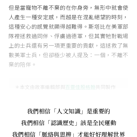
但是當寵物不離不棄的在你身旁，無形中就會使
人產生一種安定感，而越是在混亂絕望的時刻，
這種安心的感覺就顯得越難得。斯塔比在美軍部
隊裡拯救過同伴、俘虜過德軍，但其實牠對戰場
上的士兵還有另一項更重要的貢獻，這拯救了無
數美軍士兵，但卻極少被人提及：一個，不離不
棄的陪伴。
＊本文由故事編輯部與
百靈佳殷格翰
共同製作
我們相信「人文知識」是重要的
我們相信「認識歷史」該是全民運動
我們相信「脈絡與思辨」才能好好理解世界