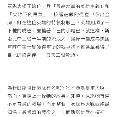
軍先表揚了這位士兵「最高水準的英雄主義」和
「火線下的勇氣」。接著莊嚴的從盒中拿出金
牌，釘在這位英雄的特製制服上。英雄則舔了一
下牠的嘴巴，並搖著自己的小尾巴。就這樣，斯
塔比中士從一年前的流浪犬，搖身一變成為美國
軍隊中第一隻獲得軍銜的戰爭狗。牠甚至獲得了
自己的終身俸──每天三根骨頭。
為什麼斯塔比這麼有名呢？牠不過是隻軍犬啊！
然而，實際上一探牠的故事才知道，原來牠待得
不是普通的戰場，而是整個一次世界大戰西線最
知名、最慘烈的戰役之一，而斯塔比就在這裡，