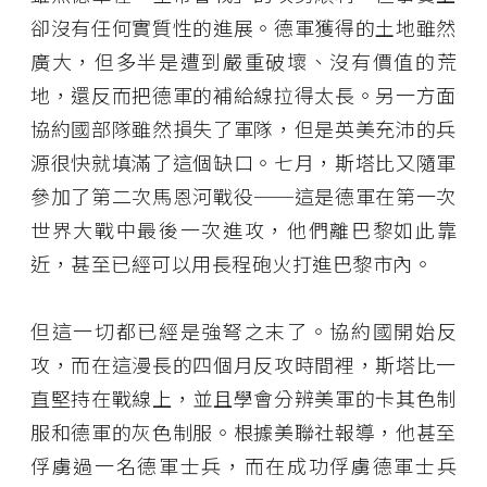
卻沒有任何實質性的進展。德軍獲得的土地雖然
廣大，但多半是遭到嚴重破壞、沒有價值的荒
地，還反而把德軍的補給線拉得太長。另一方面
協約國部隊雖然損失了軍隊，但是英美充沛的兵
源很快就填滿了這個缺口。七月，斯塔比又隨軍
參加了第二次馬恩河戰役──這是德軍在第一次
世界大戰中最後一次進攻，他們離巴黎如此靠
近，甚至已經可以用長程砲火打進巴黎市內。
但這一切都已經是強弩之末了。協約國開始反
攻，而在這漫長的四個月反攻時間裡，斯塔比一
直堅持在戰線上，並且學會分辨美軍的卡其色制
服和德軍的灰色制服。根據美聯社報導，他甚至
俘虜過一名德軍士兵，而在成功俘虜德軍士兵