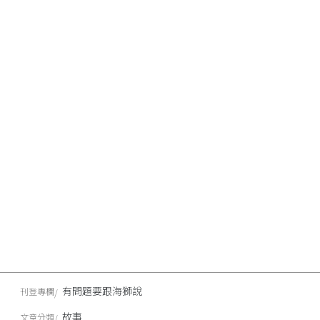
有問題要跟海獅說
刊登專欄
故事
文章分類