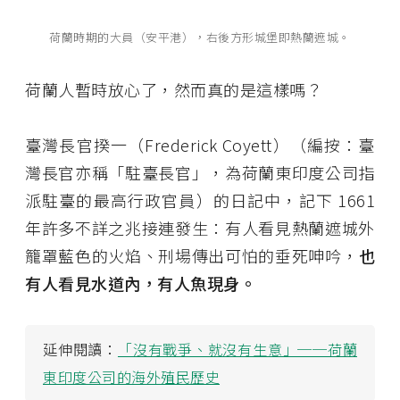
荷蘭時期的大員（安平港），右後方形城堡即熱蘭遮城。
荷蘭人暫時放心了，然而真的是這樣嗎？
臺灣長官揆一（Frederick Coyett）（編按：臺
灣長官亦稱「駐臺長官」，為荷蘭東印度公司指
派駐臺的最高行政官員）的日記中，記下 1661
年許多不詳之兆接連發生：有人看見熱蘭遮城外
籠罩藍色的火焰、刑場傳出可怕的垂死呻吟，
也
有人看見水道內，有人魚現身。
延伸閱讀：
「沒有戰爭、就沒有生意」──荷蘭
東印度公司的海外殖民歷史