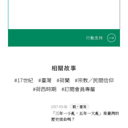
行動支持
相關故事
#17世紀
#臺灣
#荷蘭
#宗教／民間信仰
#荷西時期
#訂閱會員專屬
2017-03-08
觀‧臺灣
「三年一小亂，五年一大亂」是臺灣的
歷史宿命嗎？