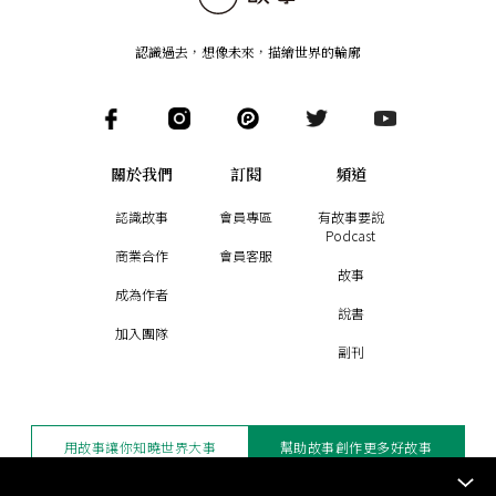
認識過去，想像未來
，
描繪世界的輪廓
關於我們
訂閱
頻道
認識故事
會員專區
有故事要說
Podcast
商業合作
會員客服
故事
成為作者
說書
加入團隊
副刊
用故事讓你知曉世界大事
幫助故事創作更多好故事
訂閱電子報
贊助支持