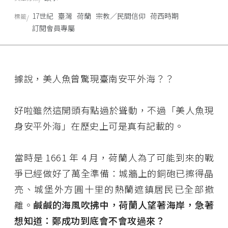
17世紀
臺灣
荷蘭
宗教／民間信仰
荷西時期
標籤
訂閱會員專屬
據說，美人魚曾驚現臺南安平外海？？
好啦雖然這開頭有點過於聳動，不過「美人魚現
身安平外海」在歷史上可是真有記載的。
當時是 1661 年 4 月，荷蘭人為了可能到來的戰
爭已經做好了萬全準備：城牆上的銅砲已擦得晶
亮、城堡外方圓十里的熱蘭遮鎮居民已全部撤
離。
鹹鹹的海風吹拂中，荷蘭人望著海岸，急著
想知道：鄭成功到底會不會攻過來？