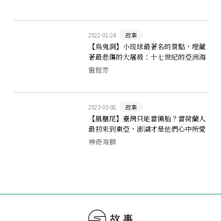
2022-01-24
故事
【烏鬼洞】小琉球最著名的景點，埋藏
著最悲傷的大屠殺：十七世紀的亞洲海
洋與奴隸貿易
雷鎧亦
2023-03-08
故事
【風櫃尾】臺灣只能當備胎？當荷蘭人
最初來到東亞，澎湖才是他們心中所愛
神奇海獅