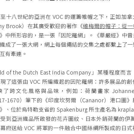
至十八世紀的亞洲在 VOC 的運籌帷幄之下，正如加
thy Brook）在其廣受歡迎的著作《
維梅爾的帽子：從一
》中所形容的，是一張「因陀羅網」。《華嚴經》中曾
織成了一張大網，網上每個繩結的交集之處都繫上了一
互有牽連。
rld of the Dutch East India Company」某種
現了這張由 VOC 所編織起的因陀羅網：許多展品的
了跨文化風格與品味，例如：荷蘭畫家 Johannes Vi
1617-1670）筆下的《印度坎努爾（Cananor）港口
、位於烏特勒支省的 Spakenburg 所生產名為 krapl
受到亞洲織品所啟發的花卉圖紋、日本外銷荷蘭的伊萬里
幕府送給 VOC 將軍的一件融合中國絲綢所製成的日