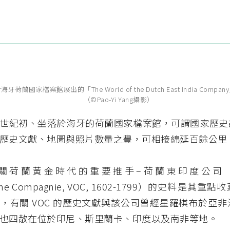
海牙荷蘭國家檔案館展出的「The World of the Dutch East India Compan
（©Pao-Yi Yang攝影）
世紀初、坐落於海牙的荷蘭國家檔案館，可謂國家歷史
歷史文獻、地圖與照片數量之豐，可相接綿延百餘公里
荷蘭黃金時代的重要推手–荷蘭東印度公司（Vere
ische Compagnie, VOC, 1602-1799）的史料是其
，有關 VOC 的歷史文獻與該公司曾經星羅棋布於亞
也四散在位於印尼、斯里蘭卡、印度以及南非等地。