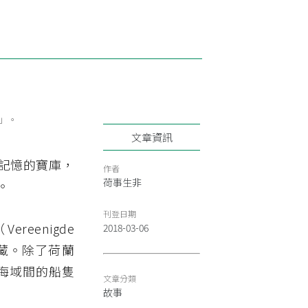
y」。
文章資訊
記憶的寶庫，
作者
荷事生非
。
刊登日期
enigde
2018-03-06
重點收藏。除了荷蘭
非海域間的船隻
文章分類
故事