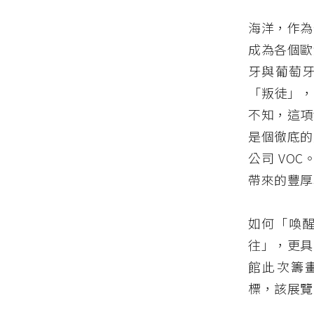
海洋，作為
成為各個歐
牙與葡萄牙聯
「叛徒」，
不知，這項
是個徹底的
公司 VO
帶來的豐厚
如何「喚
往」，更具
館此次籌畫特展
標，該展覽