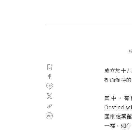
於
成立於十九
裡面保存的
其中，有關
Oostind
國家檔案館
一樣，如今