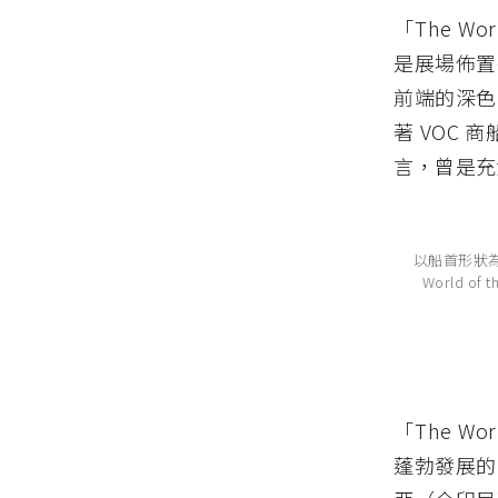
「The Wo
是展場佈置
前端的深色
著 VOC
言，曾是充
以船首形狀為設計
World of 
「The Wo
蓬勃發展的