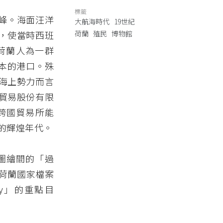
標籤
峰。海面汪洋
大航海時代
19世紀
，使當時西班
荷蘭
殖民
博物館
）視荷蘭人為一群
斯本的港口。殊
海上勢力而言
貿易股份有限
跨國貿易所能
的輝煌年代。
圖繪間的「過
荷蘭國家檔案
pany」的重點目
。