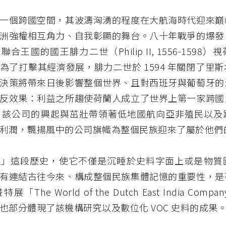
一個跨國空間，其波濤洶湧的程度在大航海時代迎來巔
洲強權相互角力、自我彰顯的舞台。八十年戰爭的爆發
合王國的國王腓力二世（Philip II, 1556-1598
為了打擊其經濟發展，腓力二世於 1594 年關閉了里
決策將帶來日後影響整個世界、且對西班牙與葡萄牙的
反效果：利益之所趨使荷蘭人成立了世界上第一家跨國
C。該公司的興起與茁壯帶領著低地國航向亞非殖民以及
利潤，飄揚風中的公司旗幟為整個民族迎來了屬於他們
醒」這段歷史，使它不僅是沉睡於史料字面上或是物質
有連結古往今來、構成整個民族集體記憶的重要性，是
「The World of the Dutch East India Com
也部分體現了該機構研究以及數位化 VOC 史料的成果