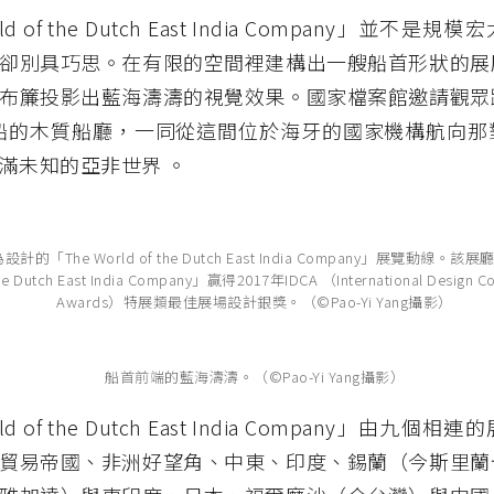
rld of the Dutch East India Company」並不
卻別具巧思。在有限的空間裡建構出一艘船首形狀的展
布簾投影出藍海濤濤的視覺效果。國家檔案館邀請觀眾
 商船的木質船廳，一同從這間位於海牙的國家機構航向
滿未知的亞非世界 。
的「The World of the Dutch East India Company」展覽動線。
the Dutch East India Company」贏得2017年IDCA （International Design C
Awards）特展類最佳展場設計銀獎。（©Pao-Yi Yang攝影）
船首前端的藍海濤濤。（©Pao-Yi Yang攝影）
rld of the Dutch East India Company」由九
貿易帝國、非洲好望角、中東、印度、錫蘭（今斯里蘭