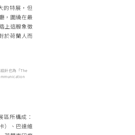
是規模宏大的特展，但
廳，圍繞在最
踏上這艘象徵
那對於荷蘭人而
該展廳設計也為「The
ommunication
個相連的展區所構成：
卡）、巴達維