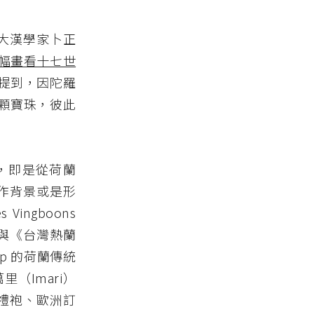
拿大漢學家卜正
幅畫看十七世
提到，因陀羅
顆寶珠，彼此
程度而言，即是從荷蘭
創作背景或是形
ngboons
圖》與《台灣熱蘭
ap 的荷蘭傳統
（Imari）
式禮袍、歐洲訂