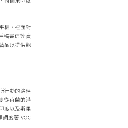
、荷蘭東印度
平板，裡面對
手稿書信等資
藝品以提供觀
所行動的路徑
船隻從荷蘭的港
印度以及斯里
度著 VOC