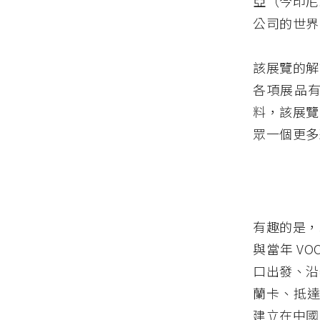
亞（今印尼
公司的世界
該展覽的解
各項展品
料，該展覽
眾一個更多
有趣的是，
與當年 V
口出發、沿
蘭卡、抵達
建立在中國