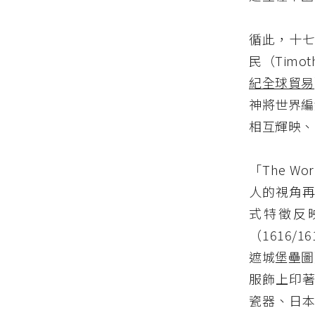
循此，十七
民（Timo
紀全球貿易
神將世界編
相互輝映、
「The Wo
人的視角再
式特徵反映
（1616/
遮城堡壘圖》
服飾上印著
瓷器、日本