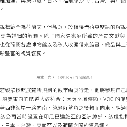
雅加達）與東印度、日本、福爾摩沙（今台灣）與中國
。
說標籤全為荷蘭文，但觀眾可於櫃檯借荷英雙語的解說
有更為詳細的解釋。除了國家檔案館所藏的歷史文獻與
也從荷蘭各處博物館以及私人收藏借來繪畫、織品與工
彩豐富的視覺饗宴。
展覽一角。（©Pao-Yi Yang攝影）
若觀眾按照展覽所規劃的數字編號行走，他將發現自己
OC 船隻東向的航道大致符合：因應季風時節，VOC 的
著西非海岸一路向南、繞過好望角之後轉而向東、經過
該公司當時設置在印尼巴達維亞的亞洲總部，該處指揮調
、日本、台灣、東南亞以及荷蘭之間的貿易網。