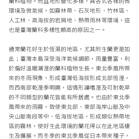
蘭科植物。而且地形變化多樣，具各式各樣的微
環境及微氣候，如霧林帶、石灰地形、竹林區、
人工林、高海拔的岩屑地、熱帶雨林等環境，這
也是臺灣蘭科多樣性頗高的原因之一。
通常蘭花好生於恆濕的地區，尤其附生蘭更是如
此；臺灣本島深受海洋氣候調節，雨量豐富，利
於偏好溫暖潮溼的蘭科植物生長。東北季風所帶
來的冬雨現象，形成臺灣低海拔形成北部恆溼，
而西南部乾溼季明顯，這情形讓嗜溼及可耐乾旱
的不同類型的蘭花皆能有所居處。也由於東北季
風帶來的雨霧，致使東北部、東部海岸山脈及中
央山脈南段等中、低海拔地區，形成類似熱帶地
區的霧林，使好生此環境的蘭花得以在此地區棲
生及擴展。而冬季的東北季風從日本帶來種子，