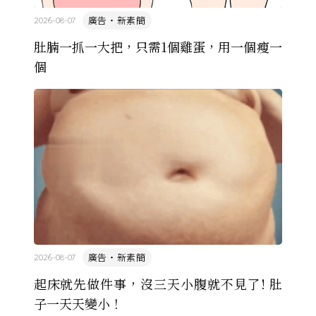
廣告・新素簡
2026-08-07
肚腩一抓一大把，只需1個雞蛋，用一個瘦一
個
廣告・新素簡
2026-08-07
起床就先做件事，沒三天小腹就不見了! 肚
子一天天變小！