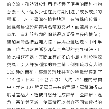
的交流，雖然對於利用極輕種子傳播的蘭科植物
意義不大，但多少也在此時期引進了或多或少的
種源；此外，臺灣在植物地理上有特殊的位置，
因臺灣島位於熱帶與溫帶的交界，而兼具不同生
育地，有利於各類的蘭花得以覓得生長的棲位；
復加臺灣西接亞洲大陸、喜馬拉雅區塊、中印半
島，位處琉球島弧及菲律賓島弧的交界樞紐，且
彼此相距不遠，其間並有許多的小島，利於種源
交換，引入許多種類的野生蘭；例如琉球有大約
120 種的蘭花，臺灣與琉球共有的種數就達到了
114 種，日本（不含琉球）大約 281 種的野蘭
中，就有 107 種是臺日共有的種類。臺灣海拔高
度落差極大，植被自然分化成熱帶、亞熱帶、溫
帶、寒帶等區域，使臺灣可以兼容不同氣候帶的