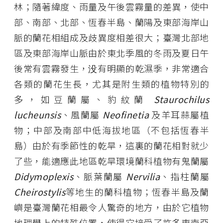
林；隨著緯度、雨量及午後雲霧量的差異，使中
部、南部、北部、恆春半島、蘭陽及東部海岸山
脈的蘭花相組成及歧異度相差很大；臺灣北部地
區及東部海岸山脈由於東北季風的冬雨及夏日午
後常有雲霧發生，没有明顯的乾濕季，非常適合
各類的蘭花生長，尤其是附生類的植物特別的
多，如豆蘭屬、豹紋蘭
Staurochilus
lucheunsis
、風蘭屬
Neofinetia
及羊耳蒜屬植
物；中部及南部中低海拔地區（不包括恆春半
島）由於有季節性的乾旱，這裏的蘭花相對就少
了些，能適應此地區乾旱環境蘭科植物有鬼蘭屬
Didymoplexis
、脈葉蘭屬
Nervilia
、指柱蘭屬
Cheirostylis
等地生的蘭科植物；恆春半島及蘭
嶼是臺灣蘭花相最令人驚奇的地方，由於它植物
地理學上的特殊位置，使得它接受了許多東南亞