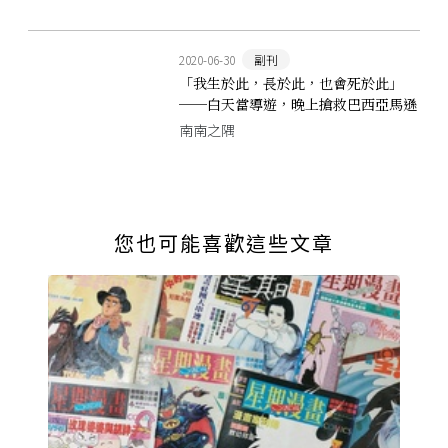
2020-06-30
副刊
「我生於此，長於此，也會死於此」
──白天當導遊，晚上搶救巴西亞馬遜
森林的救火人生
南南之隅
您也可能喜歡這些文章