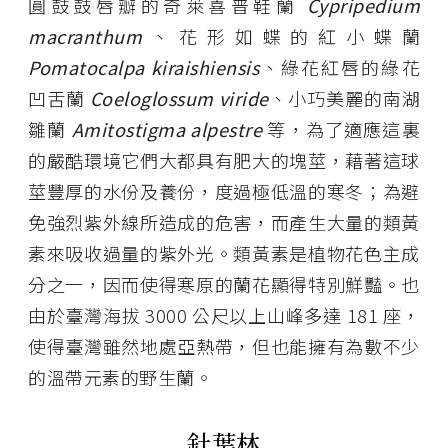
圓鼓鼓唇瓣的奇萊喜普鞋蘭
Cypripedium
macranthum
、花形如蝶的紅小蝶蘭
Pomatocalpa kiraishiensis
、綠花紅唇的綠花
凹舌蘭
Coeloglossum viride
、小巧美麗的南湖
雛蘭
Amitostigma alpestre
等，為了適應這裏
的嚴酷環境它們大都具有肥大的塊莖，藉著這球
莖豐厚的水份及養份，度過極低溫的寒冬；為避
免強烈紫外線所造成的危害，而產生大量的類黃
素來吸收過量的紫外光。類黃素是植物花色主成
分之一，因而使得寒原的蘭花顯得特別鮮豔。也
由於臺灣海拔 3000 公尺以上山峰多達 181 座，
使得臺灣雖然地處亞熱帶，但也能擁有為數不少
的溫帶元素的野生蘭。
針葉林