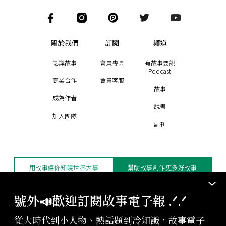
關於我們
訂閱
頻道
認識故事
會員專區
有故事要說
Podcast
商業合作
會員客服
故事
成為作者
說書
加入團隊
副刊
用故事讓你知曉世界大事
幫助故事創作更多好故事
訂閱電子報
贊助支持
號外📣歡迎訂閱故事電子報 .ᐟ‪‪.ᐟ
從大時代到小人物、熱話題到冷知識，故事電子
版權聲明與轉載規範