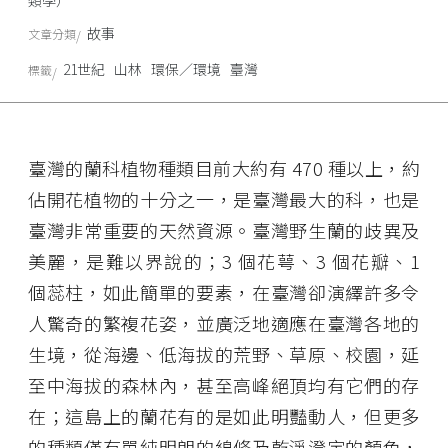
類學）
故事
文章分類
21世紀
山林
環保／環境
臺灣
標籤
臺灣的蘭科植物種類目前大約有 470 種以上，約
佔開花植物的十分之一，是臺灣最大的科，也是
臺灣非常重要的天然資源。臺灣野生蘭的歧異及
美麗，是難以界說的；3 個花萼、3 個花瓣、1
個蕊柱，如此簡單的要素，在臺灣卻演繹許多令
人驚奇的繁複花姿，並廣泛地適應在臺灣各地的
生境，從海邊、低海拔的荒野、草原、校園，延
至中海拔的森林內，甚至高峰絕頂均有它們的存
在；這島上的蘭花有的是如此明豔動人，但更多
的種類僅有單純明朗的線條及乾淨澄定的顏色，