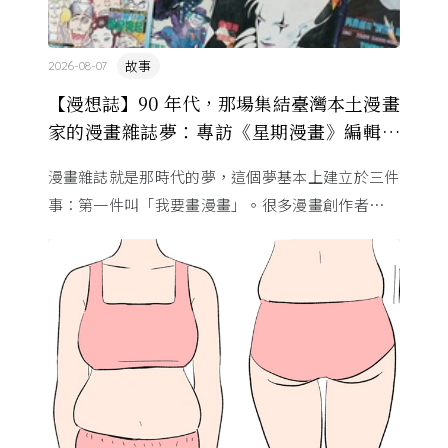
故事
2026-08-07
【漫想誌】90 年代，那場集結臺灣本土漫畫
家的漫畫雜誌夢：專訪《星期漫畫》編輯黃
健和
漫畫雜誌就是那時代的夢，這個夢基本上建立於三件
事：第一件叫「我要畫漫畫」。很多漫畫創作者從小
看漫畫，他們想畫，但以前一講出來就會被罵，「你
畫畫怎麼活？」