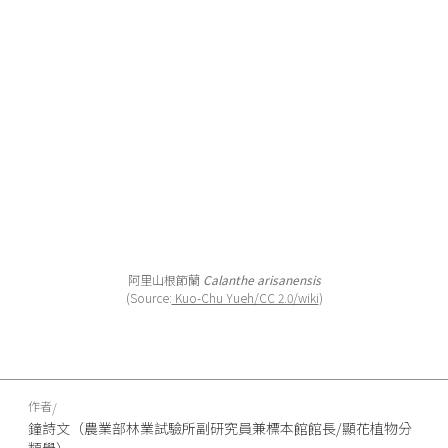
阿里山根節蘭
Calanthe arisanensis
(Source:
Kuo-Chu Yueh/CC 2.0/wiki
)
作者
鐘詩文（農業部林業試驗所副研究員兼標本館館長/顯花植物分