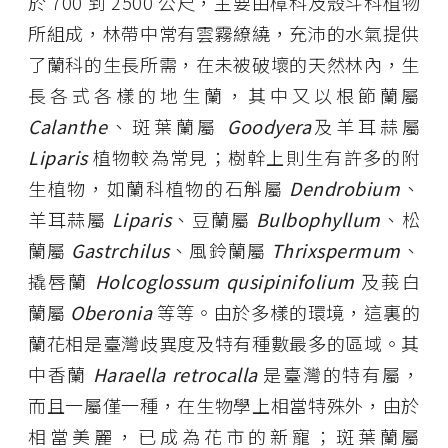
於 700 到 2500 公尺，主要由樟科及殼斗科植物
所組成，林帶中常有雲霧繚繞，充沛的水氣提供
了蘭科的生長所需，在未被破壞的天然林內，生
長各式各樣的地生蘭，其中又以根節蘭屬
Calanthe
、斑葉蘭屬
Goodyera
及羊耳蒜屬
Liparis
植物較為常見；樹幹上則生有許多的附
生植物，如蘭科植物的石斛屬
Dendrobium
、
羊耳蒜屬
Liparis
、豆蘭屬
Bulbophyllum
、松
蘭屬
Gastrchilus
、風鈴蘭屬
Thrixspermum
、
撬唇蘭
Holcoglossum qusipinifolium
及莪白
蘭屬
Oberonia
等等。由於多樣的環境，這裏的
蘭花相是臺灣歧異度及特有種數最多的區域。其
中香蘭
Haraella retrocalla
是臺灣的特有屬，
而且一屬僅一種，在生物學上相當特殊外，由於
相當美麗，已成為花市的新寵；斑葉蘭屬