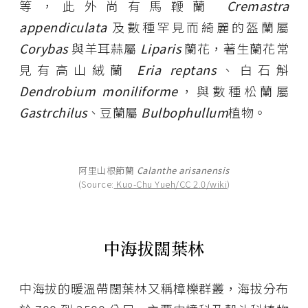
等，此外尚有馬鞭蘭
Cremastra
appendiculata
及數種罕見而綺麗的盔蘭屬
Corybas
與羊耳蒜屬
Liparis
蘭花，著生蘭花常
見有高山絨蘭
Eria reptans
、白石斛
Dendrobium moniliforme
，與數種松蘭屬
Gastrchilus
、豆蘭屬
Bulbophullum
植物。
阿里山根節蘭
Calanthe arisanensis
(Source:
Kuo-Chu Yueh/CC 2.0/wiki
)
中海拔闊葉林
中海拔的暖溫帶闊葉林又稱樟櫟群叢，海拔分布