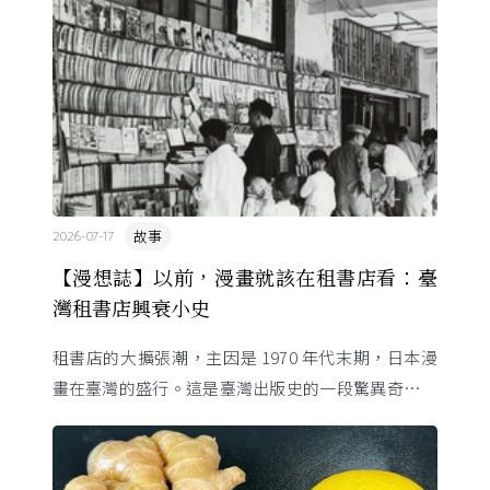
故事
2026-07-17
【漫想誌】以前，漫畫就該在租書店看：臺
灣租書店興衰小史
租書店的大擴張潮，主因是 1970 年代末期，日本漫
畫在臺灣的盛行。這是臺灣出版史的一段驚異奇航。
由於臺灣和日本自 1972 年斷交，著作權失去國與國
的協定保護 ...