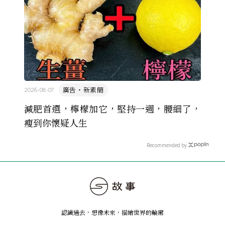
廣告・新素簡
2026-08-07
減肥首選，檸檬加它，堅持一週，腰細了，
瘦到你懷疑人生
Recommended by
認識過去，想像未來
，
描繪世界的輪廓