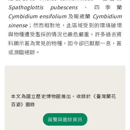
Spathoglottis pubescens
、四季蘭
Cymbidium ensifolium
及報歲蘭
Cymbidium
sinense
；然而相對地，此區域受到的環境破壞
與物種遭受濫採的情況也最危嚴重，許多過去資
料顯示甚為常見的物種，如今卻已厭厭一息，甚
或瀕臨絕跡。
本文為國立歷史博物館推出，收錄於《臺灣蘭花
百姿》圖錄
展覽與圖錄資訊