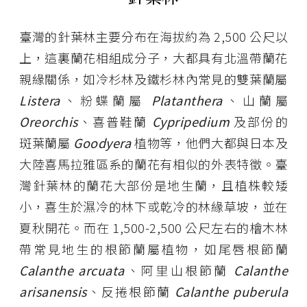
臺灣的針葉林主要分布在海拔約為 2,500 公尺以
上，這裏蘭花相組成分子，大都具有北溫帶蘭花
親緣關係，如冷杉林及鐵杉林內常見的雙葉蘭屬
Listera
、粉蝶蘭屬
Platanthera
、山蘭屬
Oreorchis
、喜普鞋蘭
Cypripedium
及部份的
斑葉蘭屬
Goodyera
植物等，他們大都與日本及
大陸喜馬拉雅區系的蘭花有相似的外表特徵。臺
灣針葉林的蘭花大部份是地生蘭，且植株較矮
小，喜生於濕冷的林下或乾冷的林緣草坡，並在
夏秋開花。而在 1,500-2,500 公尺左右的檜木林
帶常見地生的根節蘭屬植物，如尾唇根節蘭
Calanthe arcuata
、阿里山根節蘭
Calanthe
arisanensis
、反捲根節蘭
Calanthe puberula