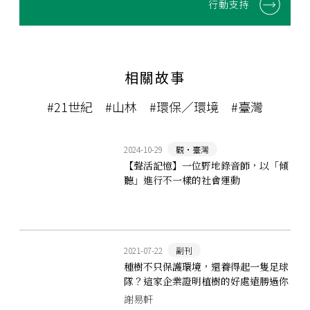
行動支持
相關故事
#21世紀
#山林
#環保／環境
#臺灣
2024-10-29
觀‧臺灣
【聲活記憶】一位野地錄音師，以「傾
聽」進行不一樣的社會運動
2021-07-22
副刊
種樹不只保護環境，還養得起一隻足球
隊？這家企業證明植樹的好處遠勝過你
想像
謝易軒