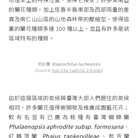
的蘭花種類，加上恆春半島東部及西部雨量的差
異及南仁山山區的山地森林帶的壓縮型，使得這
裏的蘭花種類多達 100 種以上，並且有許多是該
區域特有的種類。
豹紋蘭
Staurochilus lucheunsis
(Source:
Kuo-Chu Yueh/CC 2.0/wiki
)
由於這個區域的氣候與臺灣大部人們居住的氣候
相同，許多蘭花值得被開發及推廣成園藝花卉；
較有名並有已廣為栽種有臺灣蝴蝶蘭
Phalaenopsis aphrodite subsp. formosana
、
紅鶴頂蘭
Phaius tankervilleae
、苞舌蘭