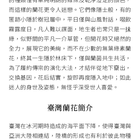
而這樣的蘭花更令人迷戀。它們像隱士般，有的
匿跡小隱於樹冠層中，平日僅與山風對話，啜飲
霧露度日，凡人難以謀面，地生者也常只是一抺
綠，似野間的平凡一介草菅，但開花時又絕然的
全力，展現它的美絢，而不在少數的無葉綠素蘭
花，終其一生隱於林床下，僅與蘭菌共生共活，
為了履約傳宗的演化大法，才結伴從地下竄出，
交換基因，花后結實，旋即再度隱入地中；如此
迷人的身世及姿態，無怪乎深受世人喜愛。
臺灣蘭花簡介
臺灣在冰河期時造成的海平面下降，使得臺灣與
亞洲大陸相連結，陸橋的形成也有利於彼此物種