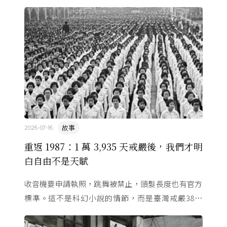
故事
2026-07-16
重返 1987：1 萬 3,935 天戒嚴後，我們才明
白自由不是天賦
收音機要申請執照，跳舞被禁止，頭髮長度也有官方
標準。這不是科幻小說的情節，而是臺灣戒嚴38年
的日常。從1982年美國國會聽證，到 1987 年那道解
嚴令，這段歷 ...