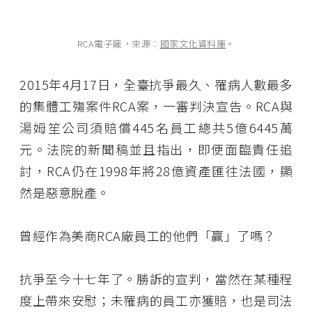
RCA電子廠，來源︰
國家文化資料庫
。
2015年4月17日，全臺抗爭最久、罹病人數最多
的集體工殤案件RCA案，一審判決宣告。RCA與
湯姆笙公司須賠償445名員工總共5億6445萬
元。法院的新聞稿並且指出，即便面臨責任追
討，RCA仍在1998年將28億資產匯往法國，顯
然是惡意脫產。
曾經作為美商RCA廠員工的他們「贏」了嗎？
抗爭至今十七年了。勝訴的宣判，當然在某種程
度上帶來安慰；未罹病的員工亦獲賠，也是司法