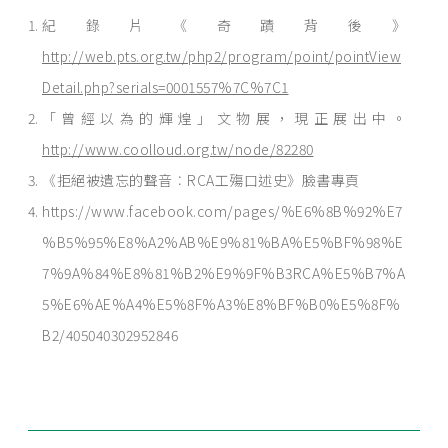
紀錄片《奇蹟背後》
http://web.pts.org.tw/php2/program/point/pointView
Detail.php?serials=0001557%7C%7C1
「曾經以為的輝煌」文物展，現正展出中。
http://www.coolloud.org.tw/node/82280
《拒絕被遺忘的聲音︰RCA工殤口述史》臉書專頁
https://www.facebook.com/pages/%E6%8B%92%E7
%B5%95%E8%A2%AB%E9%81%BA%E5%BF%98%E
7%9A%84%E8%81%B2%E9%9F%B3RCA%E5%B7%A
5%E6%AE%A4%E5%8F%A3%E8%BF%B0%E5%8F%
B2/405040302952846