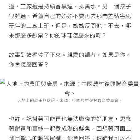
過，工廠還是持續冒黑煙、排黑水。另一個孩子
很難過，希望自己的姊姊不要再去那間差點害死
玩伴的工廠上班，但是，姊姊反問他︰不去，哪
來那麼多鈔票？你的球鞋怎麼來的呀？
故事到這裡停了下來。親愛的讀者，如果是你，
你會怎麼回答？
大地上的農田與廠房。來源︰中國農村復興聯合委員會。
也許，記掛著可能再也無法康復的好朋友，思念
著鍋裡和薑絲一起煮成湯的鮮魚，回想著河面上
怵目驚心的動物屍體，你會回答︰球鞋我可以不