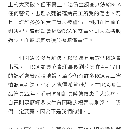
上的大突破。但事實上，賠償金額並無法給RCA
任何警惕，也難以彌補罹病員工所受的傷害。況
且，許許多多的責任尚未被釐清，例如在目前的
判決裡，曾經短暫經營RCA的奇異公司因為持股
過少，而被認定毋須負擔賠償責任。
「一個RCA案沒有解決，以後還有無數個RCA會
出現。」RCA關懷協會理事長劉荷雲在4月17日
的記者會後感嘆地說，至今仍有許多RCA員工害
怕聽見判決，也有人覺得希望渺茫。在RCA擔任
品管員22年、看著同組組員陸續罹患重大疾病、
自己則是歷經多次生育困難的楊春英則說︰「我
們一定要贏，因為不是我們的錯。」