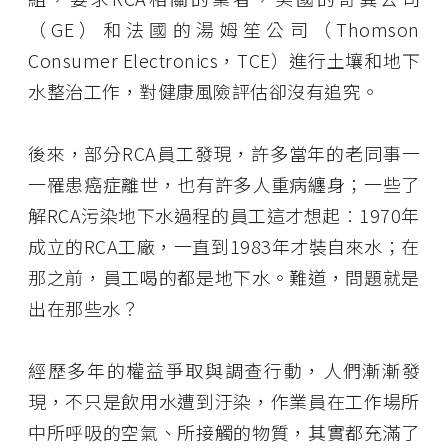
（GE）和法國的湯姆笙公司（Thomson
Consumer Electronics，TCE）進行土壤和地下
水整治工作，對健康風險評估卻沒有追究。
後來，部分RCA員工發現，許多當年的老同事一
一罹患癌症離世，也有許多人重病纏身；一些了
解RCA污染地下水過程的員工這才想起︰1970年
成立的RCA工廠，一直到1983年才裝自來水；在
那之前，員工喝的都是地下水。難道，問題就是
出在那些水？
經歷多年的權益爭取與調查行動，人們漸漸發
現，不只是飲用水遭到汙染，作業員在工作場所
中所呼吸的空氣、所接觸的物質，其實都充滿了