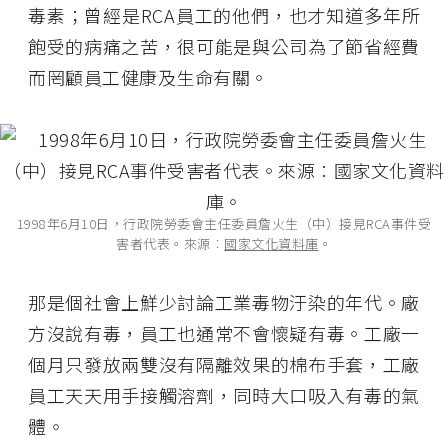
毒素；曾經是RCA員工的他們，也才知道多年所
飽受的病痛之苦，很可能是與公司為了節省經費
而罔顧員工健康及生命有關。
1998年6月10日，行政院勞委會主任委員詹火生（中）接見RCA事件受
害者代表。來源︰
國家文化資料庫
。
那是個社會上鮮少討論工業毒物汙染的年代。廠
方沒說有毒，員工也通常不會懷疑有毒。工廠一
個月只發放兩雙沒有隔離效果的棉布手套，工廠
員工天天用手接觸溶劑，同時大口吸入有毒的氣
體。