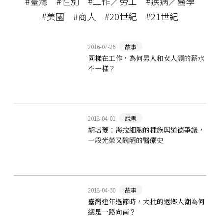
#臺灣
#性別
#工作／勞工
#疾病／醫學
#美國
#商人
#20世紀
#21世紀
2016-07-26
故事
同樣在工作，為何男人和女人領的薪水
不一樣？
2018-04-01
說書
胡培菱：海拉細胞的種族與道德爭議，
一段光榮又醜陋的醫療史
2018-04-30
故事
臺灣逢年過節時，大批的返鄉人潮為何
總是一路向南？