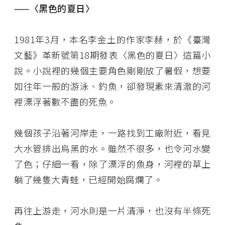
——〈黑色的夏日〉
1981年3月，本名李金土的作家李赫，於《臺灣
文藝》革新號第18期發表〈黑色的夏日〉這篇小
說。小說裡的幾個主要角色剛剛放了暑假，想要
如往年一般的游泳、釣魚，卻發現素來清澈的河
裡漂浮著數不盡的死魚。
幾個孩子沿著河岸走，一路找到工廠附近，看見
大水管排出烏黑的水。雖然不很多，也令河水變
了色；仔細一看，除了漂浮的魚身，河裡的草上
躺了幾隻大青蛙，已經開始腐爛了。
再往上游走，河水則是一片清淨，也沒有半條死