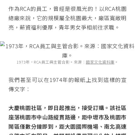
作為RCA的員工，曾經是很風光的！以RCA桃園
總廠來說，它的規模屬全桃園最大，廠區寬敞明
亮，薪資福利優厚，青年男女爭相前往求職。
1973年，RCA員工與主管合影。來源︰
國家文化資料庫
。
我們甚至可以在1974年的報紙上找到這樣的宣
傳文字︰
大慶桃園社區，即日起推出，接受訂購。該社區
座落桃園市中山路縱貫路邊，距中壢市及桃園市
鬧區僅數分鐘即到，距大園國際機場、南北高速