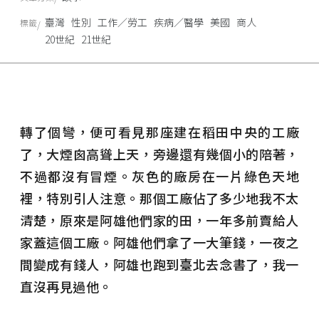
臺灣
性別
工作／勞工
疾病／醫學
美國
商人
標籤
20世紀
21世紀
轉了個彎，便可看見那座建在稻田中央的工廠
了，大煙囪高聳上天，旁邊還有幾個小的陪著，
不過都沒有冒煙。灰色的廠房在一片綠色天地
裡，特別引人注意。那個工廠佔了多少地我不太
清楚，原來是阿雄他們家的田，一年多前賣給人
家蓋這個工廠。阿雄他們拿了一大筆錢，一夜之
間變成有錢人，阿雄也跑到臺北去念書了，我一
直沒再見過他。