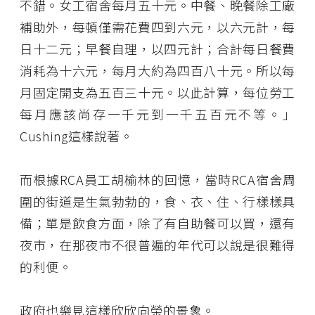
不錯。女工宿舍每月五十元。中餐、晚餐除工廠
補助外，每頓僅需花費四到六元，以六元計，每
日十二元；早餐自理，以四元計；合計每日餐費
消耗為十六元，每月大約為四百八十元。所以每
月固定開支為五百三十元。以此計算，每位勞工
每月應該尚存一千元到一千五百元不等。」
Cushing這樣說著。
而根據RCA員工胡榆林的回憶，當時RCA宿舍周
圍的街道是生氣勃勃的，食、衣、住、行樣樣具
備；單是飲食方面，除了有自助餐可以買，還有
夜市，在那夜市不很普遍的年代可以說是很難得
的利便。
政府也樂見這樣欣欣向榮的景象。