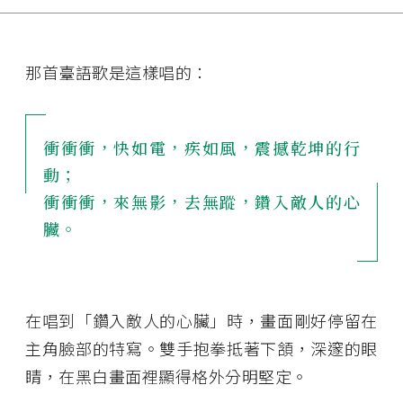
那首臺語歌是這樣唱的：
衝衝衝，快如電，疾如風，震撼乾坤的行
動；
衝衝衝，來無影，去無蹤，鑽入敵人的心
臟。
在唱到「鑽入敵人的心臟」時，畫面剛好停留在
主角臉部的特寫。雙手抱拳抵著下頷，深邃的眼
睛，在黑白畫面裡顯得格外分明堅定。