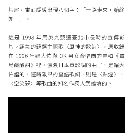
片尾，畫面緩緩出現八個字：「一路走來，始終
如一」。
這是 1998 年馬英九競選臺北市長時的宣傳影
片。霸氣的競選主題歌〈風神的歌詩〉，原收錄
在 1996 年羅大佑與 OK 男女合唱團的專輯《寶
島鹹酸甜》裡，濃濃日本軍歌調的曲子，是羅大
佑譜的，鏗鏘激昂的臺語歌詞，則是〈點煙〉、
〈空笑夢〉等歌曲的知名作詞人武雄填的。