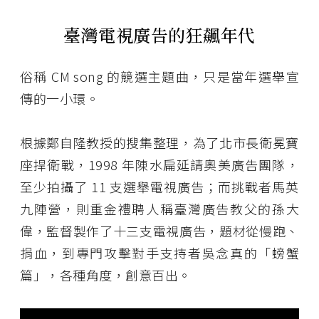
臺灣電視廣告的狂飆年代
俗稱 CM song 的競選主題曲，只是當年選舉宣
傳的一小環。
根據鄭自隆教授的搜集整理，為了北市長衛冕寶
座捍衛戰，1998 年陳水扁延請奧美廣告團隊，
至少拍攝了 11 支選舉電視廣告；而挑戰者馬英
九陣營，則重金禮聘人稱臺灣廣告教父的孫大
偉，監督製作了十三支電視廣告，題材從慢跑、
捐血，到專門攻擊對手支持者吳念真的「螃蟹
篇」，各種角度，創意百出。