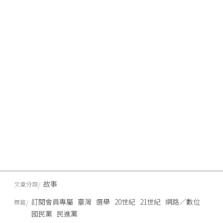
故事
文章分類
訂閱會員專屬
臺灣
選舉
20世紀
21世紀
網路／數位
標籤
國民黨
民進黨