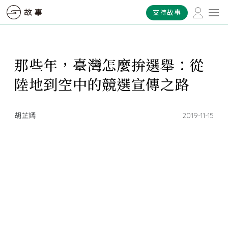
支持故事
那些年，臺灣怎麼拚選舉：從
陸地到空中的競選宣傳之路
胡芷嫣
2019-11-15