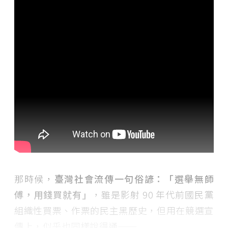
那時候，
臺灣社會流傳一句俗諺：「選舉無師
傅，用錢買就有」
，雖是影射 90 年代前國民黨
組織性買票、作票的民主黑歷史，但用在競選宣
傳上，似乎也同樣說得通──