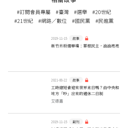
#訂閱會員專屬
#臺灣
#選舉
#20世紀
#21世紀
#網路／數位
#國民黨
#民進黨
2019-11-15
故事
新竹米粉選舉場：草根民主，油油亮亮
2021-08-22
故事
工時縮短會迎來世界末日嗎？由中央和
地方「吵」出來的週休二日制
艾德嘉
2019-11-15
副刊