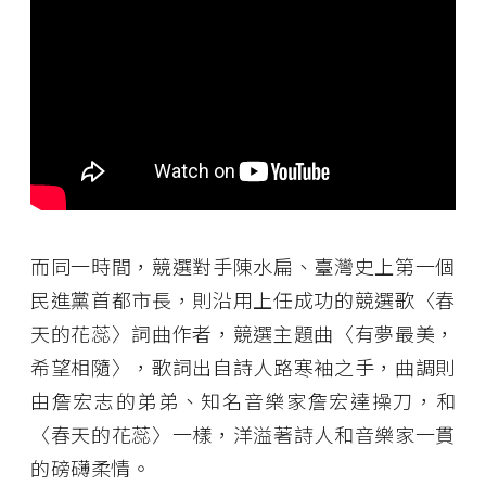
而同一時間，競選對手陳水扁、臺灣史上第一個
民進黨首都市長，則沿用上任成功的競選歌〈春
天的花蕊〉詞曲作者，競選主題曲〈有夢最美，
希望相隨〉，歌詞出自詩人路寒袖之手，曲調則
由詹宏志的弟弟、知名音樂家詹宏達操刀，和
〈春天的花蕊〉一樣，洋溢著詩人和音樂家一貫
的磅礴柔情。