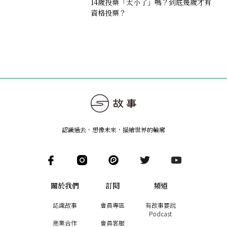
14歲投票「太小了」嗎？到底幾歲才有
資格投票？
認識過去，想像未來
，
描繪世界的輪廓
關於我們
訂閱
頻道
認識故事
會員專區
有故事要說
Podcast
商業合作
會員客服