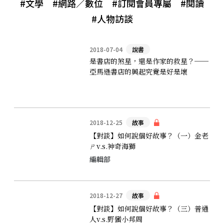
#文學
#網路／數位
#訂閱會員專屬
#閱讀
#人物訪談
2018-07-04
說書
是書店的煞星，還是作家的救星？──
亞馬遜書店的興起究竟是好是壞
2018-12-25
故事
【對談】如何說個好故事？（一）金老
ㄕv.s.神奇海獅
編輯部
2018-12-27
故事
【對談】如何說個好故事？（三）普通
人v.s.野蠻小邦周