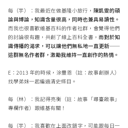
每（芋）：我最近在做基隆小旅行，
陳凱雯的碩
論與博論，知識含量很高，同時也兼具易讀性。
而我也很喜歡維基百科的作者社群，會覺得他們
的討論很有趣，共創了線上百科全書，
而對於知
識傳播的渴求，可以讓他們無私地一直更新──
這群無名作者群，激勵我維持一直創作的熱情。
E：2013 年的時候，涂豐恩（註：故事創辦人）
找學弟妹一起編過清史條目。
每（林）：我記得亮衡（註：故事「尋臺啟事」
專欄作者）跟維基有關！
每（芋）：我喜歡在上面改錯字，可能跟每日一