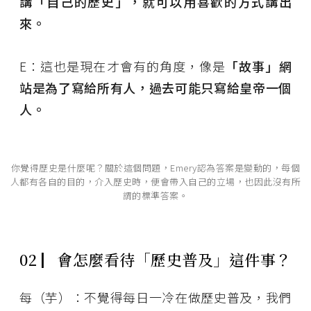
講「自己的歷史」，就可以用喜歡的方式講出
來。
E：這也是現在才會有的角度，像是
「故事」網
站是為了寫給所有人，過去可能只寫給皇帝一個
人。
你覺得歷史是什麼呢？關於這個問題，Emery認為答案是變動的，每個
人都有各自的目的，介入歷史時，便會帶入自己的立場，也因此沒有所
謂的標準答案。
02
▏
會怎麼看待「歷史普及」這件事？
每（芋）：不覺得每日一冷在做歷史普及，我們