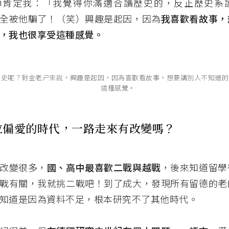
師肯定我：「我覺得你滿適合讀歷史的，反正歷史系
全被他騙了！（笑）興趣是起因，因為
我喜歡看故事，
，我也很享受這種感覺。
歷史呢？對金老ㄕ來說，興趣是起因，因為喜歡看故事，想要講別人不知道的
這種感覺。
位偏愛的時代，一路走來有改變嗎？
改變很多，
國、高中最喜歡二戰與越戰
，後來知道留學
戰有關，我就挑二戰吧！到了成大，發現所有留德的老
知道是因為資料不足，根本研究不了其他時代。