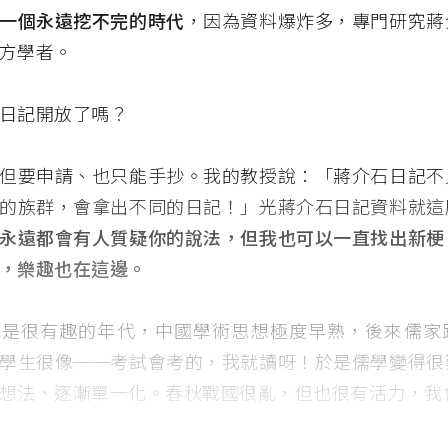
一個永遠挖不完的時代
，因為資料爆炸多，專門研究蔣
方學者。
日記開放了嗎？
但要申請、也只能手抄。我的教授說：「蔣介石日記不
的族群，會拿出不同的日記！」光蔣介石日記資料就這
永遠都會有人質疑你的說法，但我也可以一直找出新梗
，樂趣也在這邊。
也是很有趣的年代，中國學術思想極度早熟，後來儒家
學生很像──考試會考的，我就讀呀！於是儒學變得很
想法、逐漸單一化。春秋戰國很亂，但也很有活力，我