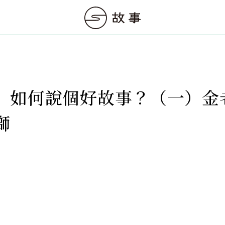
】如何說個好故事？（一）金老ㄕ
獅