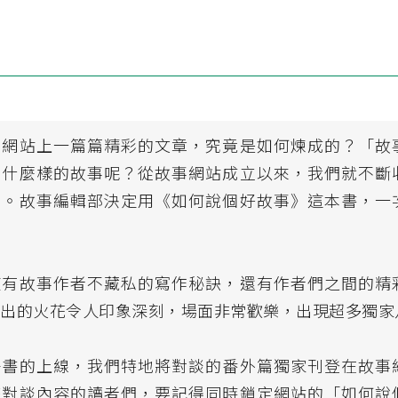
」網站上一篇篇精彩的文章，究竟是如何煉成的？「故
有什麼樣的故事呢？從故事網站成立以來，我們就不斷
問。故事編輯部決定用《如何說個好故事》這本書，一
。
僅有故事作者不藏私的寫作秘訣，還有作者們之間的精
盪出的火花令人印象深刻，場面非常歡樂，出現超多獨家
子書的上線，我們特地將對談的番外篇獨家刊登在故事
整對談內容的讀者們，要記得同時鎖定網站的「如何說