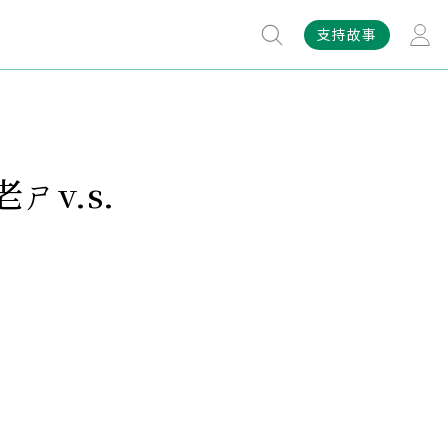
支持故事
v.s.