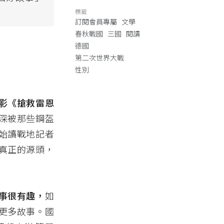
標籤
訂閱會員專屬
文學
春秋戰國
三國
閱讀
德國
第二次世界大戰
性別
影《搶救雷恩
深被那些鋼盔
始讀戰地記者
真正的源頭，
事很有趣，
如
更多故事。國