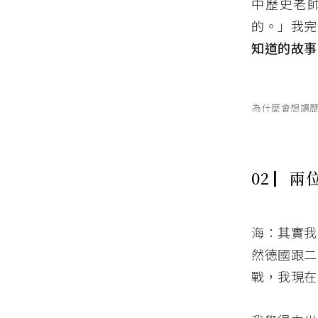
中歷史老
的。」我完
知道的故事
為什麼會想讀
02 ▏
兩
海：其實我
然德國跟二
戰，我現在