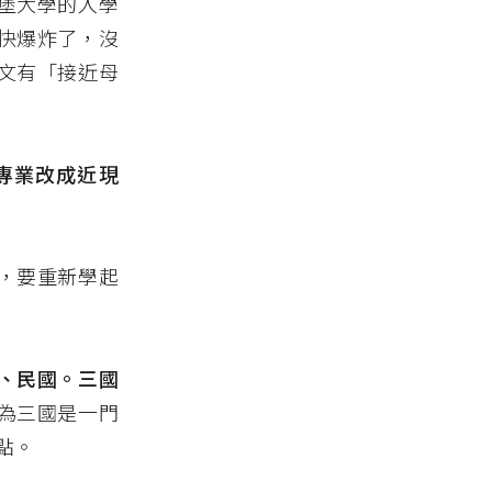
堡大學的入學
快爆炸了，沒
文有「接近母
專業改成近現
，要重新學起
、民國。三國
為三國是一門
點。