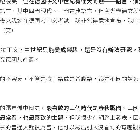
紀很美，但
在德國研究中世紀有個大問題──語言
，漢
語言，其中四門現代、一門古典語言，但我光學德文就
後來我還在德國考中文考試，我非常得意地宣布，我中
（笑）
學拉丁文，
中世紀只能變成興趣，還是沒有辦法研究，
究德國共產黨。
的不容易，不管是拉丁語或是希臘語，都是不同的語系
的還是偏中國史，
最喜歡的三個時代是春秋戰國、三國
最常看，也最喜歡的主題
，但我很少在網路上發表，因
事的普通人就很厲害，他可以寫出別人沒看到的有趣觀