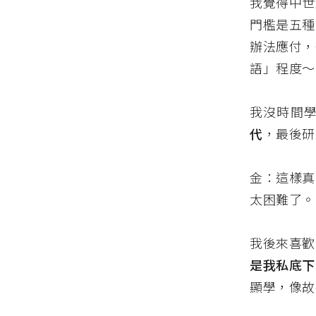
我覺得中世
門檻是五種
辦法應付，
語」程度～
我沒時間
代
，最後研
金：這樣真
太困難了。
我後來喜歡
是我私底下
顯學，像故