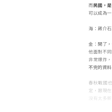
而
民國，是
可以成為一
海：蔣介石
金：開了，
他面對不同
非常爆炸，
不完的資料
春秋戰國
定，跟現在
沒有太多新