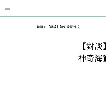
首頁
【對談】如何說個好故 ...
【對談
神奇海