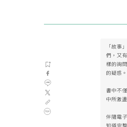
「故事
們，又
樣的詢
的疑惑
書中不
中所激
伴隨電
知道完