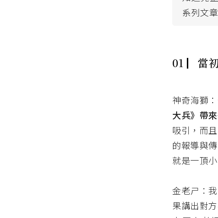
系列文
01 ▏
當
神奇海獅：
大兵》帶來
吸引，而且
的報導與傳
就是一頂小
金老ㄕ：我
果講出對方