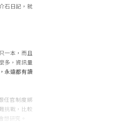
介石日記，就
只一本，而且
麼多，資訊量
，永遠都有讀
跟任官制度綁
難挑戰，比較
會想研究。