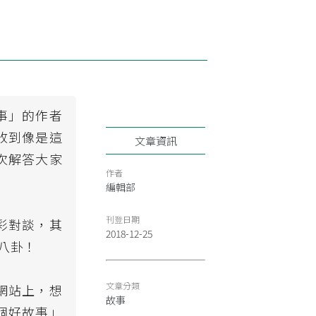
事」的作者
收到像是這
文章資訊
次解答大家
作者
編輯部
刊登日期
彩對談，其
2018-12-25
八卦！
文章分類
網站上，想
故事
個好故事」