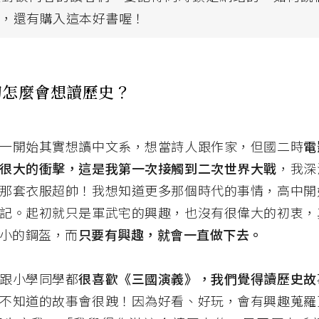
章，還有購入這本好書喔！
初怎麼會想讀歷史？
一開始其實想讀中文系，想當詩人跟作家，但國二時
電
很大的衝擊，這是我第一次接觸到二次世界大戰
，我深
那套衣服超帥！我想知道更多那個時代的事情，高中開
記。起初就只是軍武宅的興趣，也沒有很偉大的初衷，
小的鋼盔，而
只要有興趣，就會一直做下去。
跟小學同學都
很喜歡《三國演義》，我們覺得讀歷史故
不知道的故事會很跩！因為好看、好玩，會有興趣蒐羅