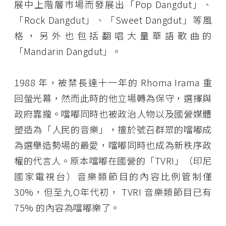
展中上階層市場而發展出「Pop Dangdut」、
「Rock Dangdut」、「Sweet Dangdut」等風
格，另外也包括翻唱大量華語歌曲的
「Mandarin Dangdut」。
1988 年，被禁長達十一年的 Rhoma Irama 重
回螢光幕，然而此時的他立場轉為保守，選擇與
政府靠攏。噹嘟同時也被政治人物以及國營媒體
塑造為「人民的音樂」，擅於號召群眾的噹嘟成
為選舉造勢場的最愛，噹嘟同時也成為新秩序政
權的代言人。原本噹嘟在國營的「TVRI」（印尼
國家電視台）音樂類節目的內容比例管制僅
30%，但至九O年代初， TVRI 音樂類節目已有
75% 的內容為噹嘟樂了。