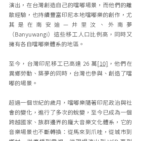
演出，在台灣創造自己的噹嘟場景，而他們的離
散經驗，也持續豐富印尼本地噹嘟樂的創作，尤
其是在南安迪—井里汶、外南夢
（Banyuwangi）這些移工人口比例高，同時又
擁有各自噹嘟樂體系的地區。
至今，台灣印尼移工已高達 26 萬
[10]
，他們在
異鄉勞動、築夢的同時，台灣也參與、創造了噹
嘟的場景。
超過一個世紀的歲月，噹嘟樂隨著印尼政治與社
會的變化，進行了多次的蛻變，至今已成為一個
跨越國家、族群邊界的龐大音樂文化體系，它的
音樂場景也不斷轉換：從馬來到爪哇，從城市到