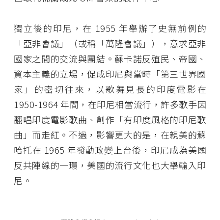
獨立後的印尼，在 1955 年舉辦了史無前例的
「亞非會議」（或稱「萬隆會議」），意求亞非
國家之間的交流與團結。蘇卡諾反殖民、帝國、
資本主義的立場，促成印尼與當時「第三世界國
家」的密切往來，以歌舞見長的印度電影在
1950-1964 年間，在印尼相當流行，許多歌手因
翻唱印度電影歌曲、創作「有印度風格的印尼歌
曲」而走紅。不過，影響更大的是，在親美的蘇
哈托在 1965 年發動政變上台後，印尼成為美國
反共陣線的一環，美國的流行文化也大舉輸入印
尼。