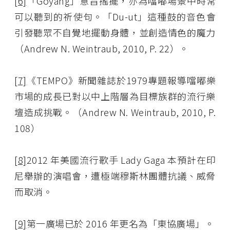
[6]
「Goyang」意旨搖擺，亦為噹嘟場景中時常
可以聽到的祈使句。「Du-ut」這種鼓的音色會
引發聽眾不自覺地擺動身體，並創造情色的魔力
（Andrew N. Weintraub, 2010, P. 22）。
[7]
《TEMPO》新聞雜誌於1979專題報導噹嘟樂
市場的成長已對以中上階層為目標族群的流行樂
壇造成挑戰。（Andrew N. Weintraub, 2010, P.
108）
[8]
2012 年美國流行歌手 Lady Gaga 本預計在印
尼舉辦的演唱會，遭極端穆斯林團體抗議、威脅
而取消。
[9]
第一廣場已於 2016 年更名為「東協廣場」。