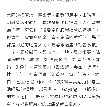
萬隆會議會場 (source: wikipidia)
美國的搖滾樂、電影等，很受印尼中、上階層、
知識階層的歡迎，本地樂壇也以搖滾、流行音樂
為主流，這強化了噹嘟樂與底層社會的連結性，
但實際上會聽噹嘟樂、會去跑噹嘟秀場的，幾乎
都是印尼的底層人民，噹嘟跟這些「社會多數」
一樣，屬於鄰里、菜市場、工地、屬於街頭。噹
嘟樂的核心關懷，如情愛關係（如婚外情、離
婚、失戀）、道德禁忌（如酒醉、毒品、賭博、
性工作）、社會現實（如貧窮、貪汙）等。它直
白、甚至低俗（jorok）的歌詞與其貼近日常生
活經驗的情境、以及引人「Goyang」（搖擺）
的節奏
[6]
，正是與苦難為伍的底層人民願意買
單，尋求暫時解脫的止痛藥或百憂解。