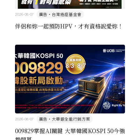
廣告・台灣癌症基金會
2026-08-07
伴侶和妳一起預防HPV，才有資格說愛妳！
廣告・大華銀全能行銷方案
2026-08-07
009829掌握AI關鍵 大華韓國KOSPI 50今強
勢開募