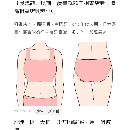
【漫想誌】以前，漫畫就該在租書店看：臺
灣租書店興衰小史
租書店的大擴張潮，主因是 1970 年代末期，日本漫
畫在臺灣的盛行。這是臺灣出版史的一段驚異奇航。
由於臺灣和日本自 1972 年斷交，著作權失去國與國
的協定保護 ...
廣告・新素簡
2026-08-07
肚腩一抓一大把，只需1個雞蛋，用一個瘦一