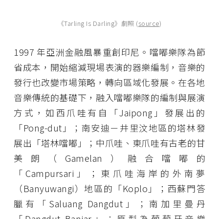
《Tarling Is Darling》劇照 (
source
)
1997 年亞洲金融風暴重創印尼。噹嘟樂隊為節
省成本，開始縮減現場表演的器樂編制，音樂的
發行也改變市場策略，轉向區域化發展。在各地
音樂傳統的基礎下，融入噹嘟樂隊的編制與展演
方式，如西爪哇有自「Jaipong」發展出的
「Pong-dut」；南安迪－井里汶地區的塔林發
展出「塔林噹嘟」；中爪哇、東爪哇有古老的甘
美朗（Gamelan）融合噹嘟的
「Campursari」；東爪哇海岸的外南夢
（Banyuwangi）地區的「Koplo」；西蘇門答
臘有「Saluang Dangdut」；南加里曼丹
「Dangdut Banjar」；原型為葡萄牙音樂