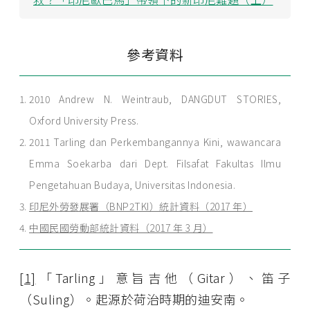
參考資料
2010 Andrew N. Weintraub, DANGDUT STORIES,
Oxford University Press.
2011 Tarling dan Perkembangannya Kini, wawancara
Emma Soekarba dari Dept. Filsafat Fakultas Ilmu
Pengetahuan Budaya, Universitas Indonesia.
印尼外勞發展署（BNP2TKI）統計資料（2017 年）
中國民國勞動部統計資料（2017 年 3 月）
[1]
「Tarling」意旨吉他（Gitar）、笛子
（Suling）。起源於荷治時期的迪安南。