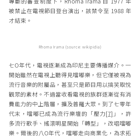
專斷的審查制度下，Rhoma Irama 自 1977 年
被禁止在電視節目登台演出，該禁令至 1988 年
才結束。
Rhoma Irama (source: wikipidia)
七O年代，電視逐漸成為印尼主要傳播媒介。一
開始雖然在電視上聽得見噹嘟樂，但它僅被視為
流行音樂的附屬品，甚至只是節目用以搞笑取悅
觀眾的素材。不過當收看電視的族群逐漸從有消
費能力的中上階層，擴及普羅大眾。到了七零年
代末，噹嘟已成為流行樂壇的「壓力
[7]
」，許
多流行歌手、搖滾明星開始「轉型」，改唱噹嘟
樂。爾後的八O年代，噹嘟走向商業化，為求拓