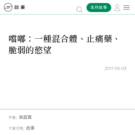
支持故事
噹嘟：一種混合體、止痛藥、
脆弱的慾望
2017-05-03
吳庭寬
作者
故事
文章分類