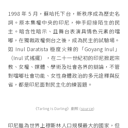
1998 年 5 月，蘇哈托下台，新秩序成為歷史名
詞。原本集權中央的印尼，伸手迎接陌生的民
主。暗含性暗示、且舞台表演具情色元素的噹
嘟，在獨裁政權倒台之後，成為民主的試驗場。
如 Inul Daratista 極度火辣的「Goyang Inul」
（Inul 式搖擺），在二十一世紀初的印尼掀起宗
教、女權、媒體、學術及社會各界的辯論，不管
對噹嘟社會功能、女性身體政治的多元詮釋與反
省，都是印尼面對民主化的練習題。
《Tarling Is Darling》劇照 (
source
)
印尼雖為世界上穆斯林人口規模最大的國家，但