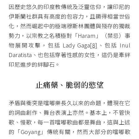
因歷史悠久的印度教傳統及泛靈信仰，讓印尼的
伊斯蘭社群具有高度的包容力，且顯得相當世俗
化，然而崛起中的極端穆斯林團體與殘存的獨裁
勢力，以宗教之名積極對「Haram」（禁忌）事
物展開攻擊，包括 Lady Gaga
[8]
、包括 Inul
Daratista、也包括穿著性感的女性，這仍是牽絆
印尼進步的絆腳石。
止痛藥、脆弱的慾望
矛盾與衝突是噹嘟樂長久以來的命題，體現在它
的詞曲創作、舞台表演上亦然。基本上，不管快
歌、慢歌，每一首噹嘟歌曲都是舞曲，這與上述
的「Goyang」傳統有關，然而大部分的噹嘟歌