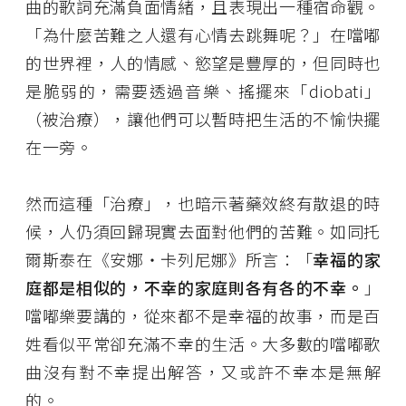
曲的歌詞充滿負面情緒，且表現出一種宿命觀。
「為什麼苦難之人還有心情去跳舞呢？」在噹嘟
的世界裡，人的情感、慾望是豐厚的，但同時也
是脆弱的，需要透過音樂、搖擺來「diobati」
（被治療），讓他們可以暫時把生活的不愉快擺
在一旁。
然而這種「治療」，也暗示著藥效終有散退的時
候，人仍須回歸現實去面對他們的苦難。如同托
爾斯泰在《安娜‧卡列尼娜》所言：「
幸福的家
庭都是相似的，不幸的家庭則各有各的不幸。
」
噹嘟樂要講的，從來都不是幸福的故事，而是百
姓看似平常卻充滿不幸的生活。大多數的噹嘟歌
曲沒有對不幸提出解答，又或許不幸本是無解
的。