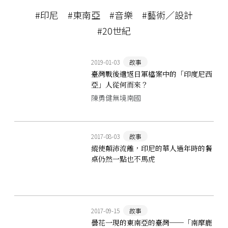
#印尼
#東南亞
#音樂
#藝術／設計
#20世紀
2019-01-03
故事
臺灣戰後遣返日軍檔案中的「印度尼西
亞」人從何而來？
陳勇健無境南國
2017-08-03
故事
縱使顛沛流離，印尼的華人過年時的餐
桌仍然一點也不馬虎
2017-09-15
故事
曇花一現的東南亞的臺灣──「南摩鹿