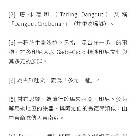
[2]
塔林噹嘟（Tarling Dangdut）又稱
「Dangdut Cirebonan」（井里汶噹嘟）。
[3]
一種花生醬沙拉。另指「混合在一起」的事
物，許多印尼人以 Gado-Gado 指涉印尼文化與
其多元的族群。
[4]
為古爪哇文，義為「多元一體」。
[5]
甘布思琴，為流行於馬來西亞、印尼、汶萊
等馬來地區的樂器，與阿拉伯的烏德琴類似，由
中東商隊傳入東南亞。