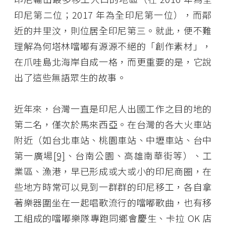
印尼第二位；2017 年為全印尼第一位），而鄰
近的井里汶，則位居全印尼第三。就此，便不難
理解為何塔林噹嘟有源源不絕的「創作素材」，
在爪哇島北海岸自成一格，而更重要的是，它說
出了這些無語眾生的故事。
近年來，台灣一直是印尼人出國工作之目的地的
第二名，僅次於馬來西亞。在台灣的各大火車站
附近（如台北車站、桃園車站、中壢車站、台中
第一廣場
[9]
、台南公園、高雄南華街等）、工
業區、漁港，早已形成或大或小的印尼商圈，在
些地方時常可以見到一群群的印尼移工，各自拿
著樂器圍坐在一起唱歌流行的噹嘟歌曲，也有移
工組成的噹嘟樂隊專跑同鄉會慶生、卡拉 OK 店