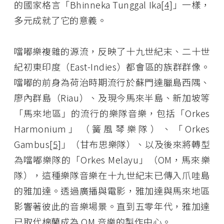
的國家格言「Bhinneka Tunggal Ika
[4]
」一樣，
多元成就了它的意義。
噹嘟樂複雜的源流，反映了十九世紀末、二十世
紀初東印度（East-Indies）都會區的族群群像。
噹嘟的前身為荷治時期流行於蘇門達臘島西隅、
廖內群島（Riau）、及現今馬來半島、新加坡等
「馬來地區」的流行的樂隊音樂，包括「Orkes
Harmonium」（簧風琴樂隊）、「Orkes
Gambus
[5]
」（甘布思樂隊）、以及後來將轉型
為噹嘟樂隊的「Orkes Melayu」（OM，馬來樂
隊），這種樂隊音樂在十九世紀末已傳入爪哇島
的雅加達。透過廣播與電影，雅加達與馬來地區
影響著彼此的音樂場景。直到五零年代，雅加達
已取代棉蘭成為 OM 音樂的製作中心。