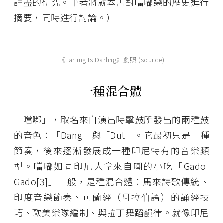
詳盡的研究。筆者將就本書對噹嘟樂的歷史進行
摘要，同時進行討論。）
《Tarling Is Darling》劇照 (
source
)
一種混合體
「噹嘟」，取名來自演出時擊鼓所發出的兩種鼓
的音色：「Dang」與「Dut」。它最初只是一種
節奏，後來逐漸發展成一種印尼特有的音樂類
型。噹嘟如同印尼人拿來自嘲的小吃「Gado-
Gado
[3]
」ㄧ般，是種混合體：馬來詩歌傳統、
印度音樂節奏、可蘭經（阿拉伯語）的誦經技
巧、歐美樂隊編制、與拉丁舞蹈韻律。就像印尼