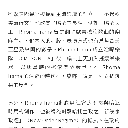
雖然噹嘟幾乎被擺到主流樂壇的對立面，不過歐
美流行文化也改變了噹嘟的長相，例如「噹嘟天
王」Rhoma Irama 曾是翻唱歐美搖滾歌曲的樂
隊主唱，他本人的唱腔、表演方式也有某些歐美
巨星及樂團的影子。Rhoma Irama 成立噹嘟樂
隊「O.M. SONETA」後，編制上更加入搖滾樂樂
器，以與當時的搖滾樂隊競爭。在 Rhoma
Irama 的活躍的時代裡，噹嘟可說是一種對搖滾
樂的反制。
另外，Rhoma Irama對底層社會的關懷與暗諷
時局的創作，也被視為對蘇哈托主政之「新秩序
政權」（New Order Regime）的抵抗。在政府