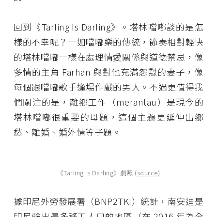
回到《Tarling Is Darling》。塔林噹嘟談的是怎
樣的不幸呢？一如噹嘟樂的傳統，節奏相對輕快
的塔林噹嘟一樣在處理情愛關係與道德禁忌，像
多情的主角 Farhan 與對他充滿怨懟的妻子，像
每個跟噹嘟歌手逢場作戲的男人。不過更值得我
們關注的是，離鄉工作（merantau）是現今的
塔林噹嘟很重要的母題，這個主題更延伸出鄉
愁、離婚、婚外情等子題。
《Tarling Is Darling》劇照 (
source
)
據印尼外勞發展署（BNP2TKI）統計，南安迪是
印尼輸出最多移工人口的地區（在 2016 年為全