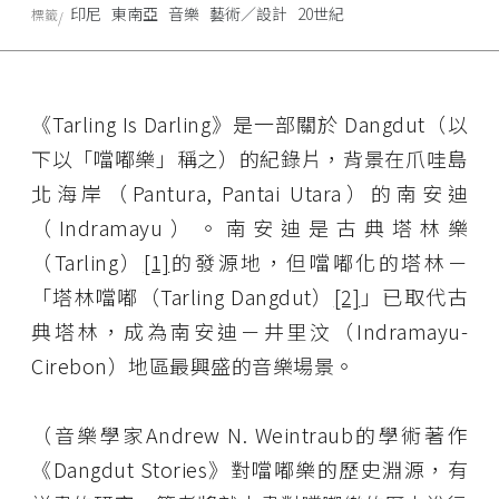
印尼
東南亞
音樂
藝術／設計
20世紀
標籤
《Tarling Is Darling》是一部關於 Dangdut（以
下以「噹嘟樂」稱之）的紀錄片，背景在爪哇島
北海岸（Pantura, Pantai Utara）的南安迪
（Indramayu）。南安迪是古典塔林樂
（Tarling）
[1]
的發源地，但噹嘟化的塔林－
「塔林噹嘟（Tarling Dangdut）
[2]
」已取代古
典塔林，成為南安迪－井里汶（Indramayu-
Cirebon）地區最興盛的音樂場景。
（音樂學家Andrew N. Weintraub的學術著作
《Dangdut Stories》對噹嘟樂的歷史淵源，有