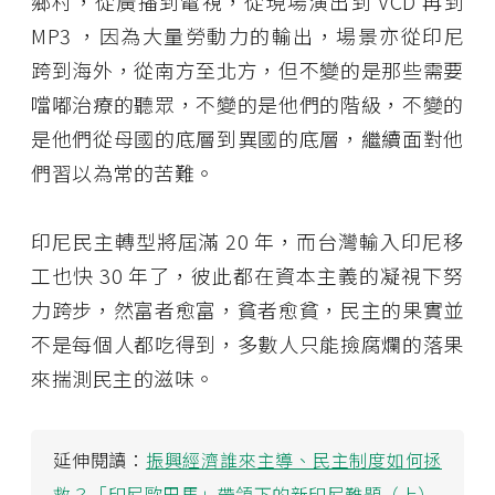
鄉村，從廣播到電視，從現場演出到 VCD 再到
MP3 ，因為大量勞動力的輸出，場景亦從印尼
跨到海外，從南方至北方，但不變的是那些需要
噹嘟治療的聽眾，不變的是他們的階級，不變的
是他們從母國的底層到異國的底層，繼續面對他
們習以為常的苦難。
印尼民主轉型將屆滿 20 年，而台灣輸入印尼移
工也快 30 年了，彼此都在資本主義的凝視下努
力跨步，然富者愈富，貧者愈貧，民主的果實並
不是每個人都吃得到，多數人只能撿腐爛的落果
來揣測民主的滋味。
延伸閱讀：
振興經濟誰來主導、民主制度如何拯
救？「印尼歐巴馬」帶領下的新印尼難題（上）