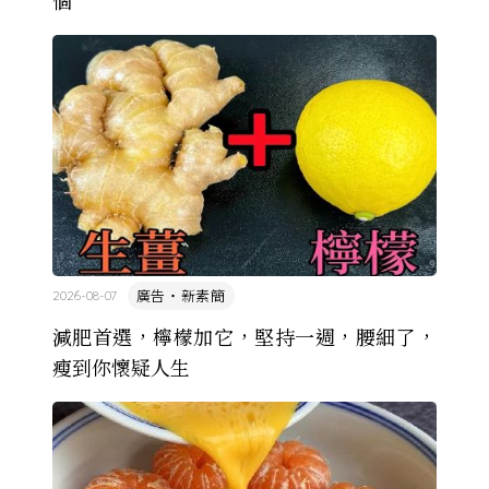
個
廣告・新素簡
2026-08-07
減肥首選，檸檬加它，堅持一週，腰細了，
瘦到你懷疑人生