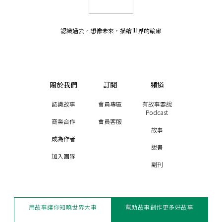
認識過去，想像未來
，
描繪世界的輪廓
關於我們
訂閱
頻道
認識故事
會員專區
有故事要說
Podcast
商業合作
會員客服
故事
成為作者
說書
加入團隊
副刊
用故事讓你知曉世界大事
幫助故事創作更多好故事