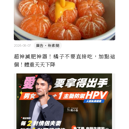
廣告・新素簡
2026-08-07
超神減肥神器！橘子不要直接吃，加點這
個！體重天天下降