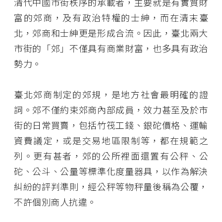
清代中國市街秩序的承載者，主要就是有實質財
富的郊商，及有政治特權的士紳，而在清末臺
北，郊商和士紳更是形成合流。因此，臺北兩大
市街的「郊」不僅具有商業財富，也多具有政治
勢力。
臺北郊商制定的郊規，是地方社會最明確的證
詞。郊不僅約束郊商內部成員，效力甚至及於市
街的日常買賣，包括竹筏工錢、銀砣價格、運輸
資費議定，或是交易地區限制等，都在規範之
列。更有甚者，郊的公所裡面還置有公秤、公
砣、公斗、公量等標準化度量器具，以作為解決
糾紛的評判準則，經公秤等物秤量後稱為公覆，
不許個別商人抗違。