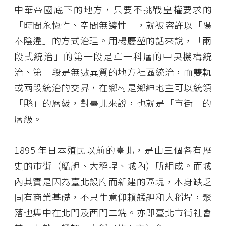
中華帝國底下的地方，只要不挑戰皇權要求的
「時間永恆性、空間無邊性」，就被容許以「陽
奉陰違」的方式治理。用楊慶堃的話來說，「兩
段式統治」的第一段是單一科層的中央機構統
治、第二段是無數異質的地方社區統治，而雙軌
或兩段統治的交界，在鄉村是鄉紳地主可以統領
「縣」的層級，對臺北來說，也就是「市街」的
層級。
1895 年日本殖民以前的臺北，是由三個各有歷
史的市街（艋舺、大稻埕、城內）所組成。而城
內其實是因為臺北設府而新建的區塊，本身缺乏
固有商業基礎，不只生意仰賴艋舺和大稻埕，聚
落也集中在北門及西門二端。亦即臺北市街社會