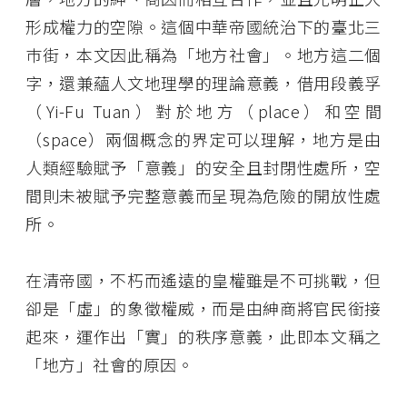
形成權力的空隙。這個中華帝國統治下的臺北三
巿街，本文因此稱為「地方社會」。地方這二個
字，還兼蘊人文地理學的理論意義，借用段義孚
（Yi-Fu Tuan）對於地方（place）和空間
（space）兩個概念的界定可以理解，地方是由
人類經驗賦予「意義」的安全且封閉性處所，空
間則未被賦予完整意義而呈現為危險的開放性處
所。
在清帝國，不朽而遙遠的皇權雖是不可挑戰，但
卻是「虛」的象徵權威，而是由紳商將官民銜接
起來，運作出「實」的秩序意義，此即本文稱之
「地方」社會的原因。