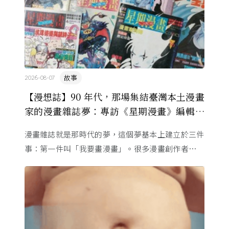
故事
2026-08-07
【漫想誌】90 年代，那場集結臺灣本土漫畫
家的漫畫雜誌夢：專訪《星期漫畫》編輯黃
健和
漫畫雜誌就是那時代的夢，這個夢基本上建立於三件
事：第一件叫「我要畫漫畫」。很多漫畫創作者從小
看漫畫，他們想畫，但以前一講出來就會被罵，「你
畫畫怎麼活？」