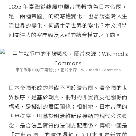
1895 年臺灣從隸屬中華帝國轉換為日本帝國，
是「兩種帝國」的統轄權變化，也意謂臺灣人生
活世界的變化。何謂生活世界的變化？本文將特
別關注人的空間觀及人群的結合模式之面向。
甲午戰爭中的平壤戰役，圖片來源：
Wikimedia Commons
日本帝國形成的基礎不同於清帝國。清帝國的世
界秩序，是基於朝貢、冊封的非實質支配關係而
構成，是擬制的君臣關係；相對地，日本帝國的
世界秩序，則基於明治維新後接納的現代公法概
念，是合法且實質的法制支配關係。傳統中國是
「古典帝國」的運作邏輯，而日本則是新式的