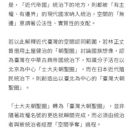
是，「近代帝國」統治下的地方，則都被「有主
權、有邊界」的現代國家納入統治，空間的「無
邊」意謂著公法性、實質性的支配。
若以此解釋近代臺灣的空間認同範圍，若林正丈
曾借用土屋健治的「朝聖圈」討論國族想像，認
為臺灣在中華古典帝國統治下，知識分子活在以
北京為中心「士大夫朝聖圈」，而在日本近代殖
民統治下，則創造出以臺北為中心的「臺灣大朝
聖圈」。
「士大夫朝聖圈」轉為「臺灣大朝聖圈」，並非
隨著政權名號的更迭就瞬間完成，而必須由統治
者與被統治者經歷「空間爭奪」過程。