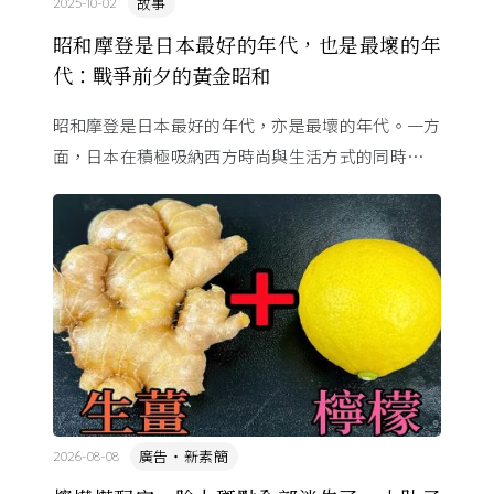
故事
2025-10-02
昭和摩登是日本最好的年代，也是最壞的年
代：戰爭前夕的黃金昭和
昭和摩登是日本最好的年代，亦是最壞的年代。一方
面，日本在積極吸納西方時尚與生活方式的同時，仍
努力維持自身的美學與節奏；另一方面，社會不安蔓
延，也預示了即將到來的 ...
廣告・新素簡
2026-08-08