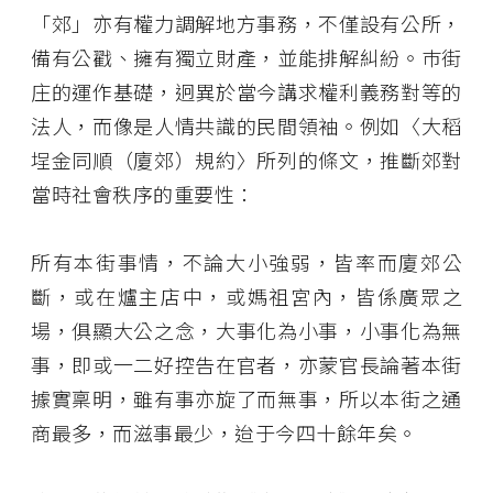
「郊」亦有權力調解地方事務，不僅設有公所，
備有公戳、擁有獨立財產，並能排解糾紛。巿街
庄的運作基礎，迥異於當今講求權利義務對等的
法人，而像是人情共識的民間領袖。例如〈大稻
埕金同順（廈郊）規約〉所列的條文，推斷郊對
當時社會秩序的重要性：
所有本街事情，不論大小強弱，皆率而廈郊公
斷，或在爐主店中，或媽祖宮內，皆係廣眾之
場，俱顯大公之念，大事化為小事，小事化為無
事，即或一二好控告在官者，亦蒙官長論著本街
據實稟明，雖有事亦旋了而無事，所以本街之通
商最多，而滋事最少，迨于今四十餘年矣。