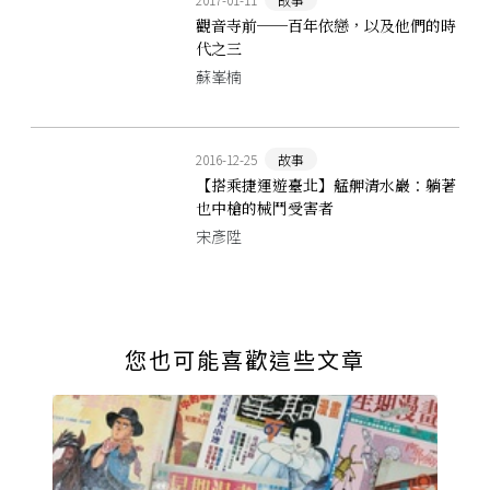
觀音寺前──百年依戀，以及他們的時
代之三
蘇峯楠
2016-12-25
故事
【搭乘捷運遊臺北】艋舺清水巖：躺著
也中槍的械鬥受害者
宋彥陞
您也可能喜歡這些文章