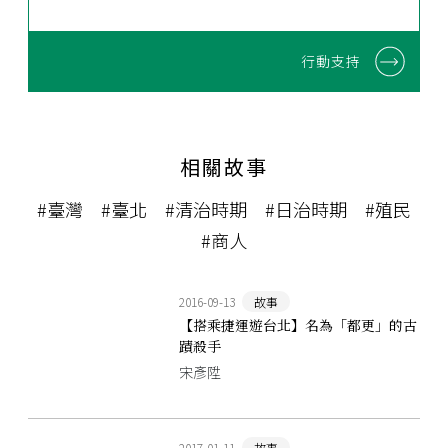
行動支持
相關故事
#臺灣
#臺北
#清治時期
#日治時期
#殖民
#商人
2016-09-13
故事
【搭乘捷運遊台北】名為「都更」的古
蹟殺手
宋彥陞
2017-01-11
故事