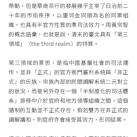
帶動，但是華商茶行的發展幾乎主宰了日治前二
十年的市街秩序，以廈郊金同順為名的同業組
織，也具有半官方性質的準司法效力。用黃宗智
的概念語彙，也就是說，清末的臺北具有「第三
領域」（the third realm）的特質。
第三領域的意思，是指中國基層社會的司法運
作，並非「正式」的官方衙門審判系統與「非正
式」的氏族、宗族內部的民間調解系統二元對立
的狀況，而是另外存在一個「半制度化的司法體
系」游移中介於官府和地方領導組織之間，這個
隨制的互動並不正式存在，假若雙方在非正式的
調解講和，則官府亦會接受其效力，形同結案。