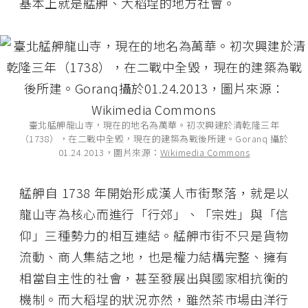
基本上就是艋舺、大稻埕的地方社會。
臺北艋舺龍山寺，現在的地名為萬華。初次興建於清乾隆三年
（1738），在二戰中全毀，現在的建築為戰後所建。Goranq 攝於
01.24.2013，圖片來源：
Wikimedia Commons
艋舺自 1738 年開始形成漢人市街聚落，就是以
龍山寺為核心而進行「行郊」、「宗姓」與「信
仰」三種勢力的相互連結。艋舺市街不只是貨物
流動、商人集結之地，也是權力結構完整、擁有
相當自主性的社會，甚至發展出與國家相抗衡的
機制。而大稻埕的狀況亦然，雖然茶市場由洋行