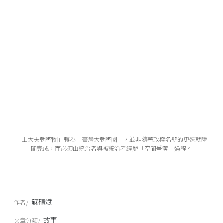
「士大夫朝聖圈」轉為「臺灣大朝聖圈」，並非隨著政權名號的更迭就瞬
間完成，而必須由統治者與被統治者經歷「空間爭奪」過程。
蘇碩斌
作者
故事
文章分類