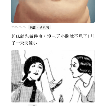
廣告・新素簡
2026-08-08
起床就先做件事，沒三天小腹就不見了! 肚
子一天天變小！