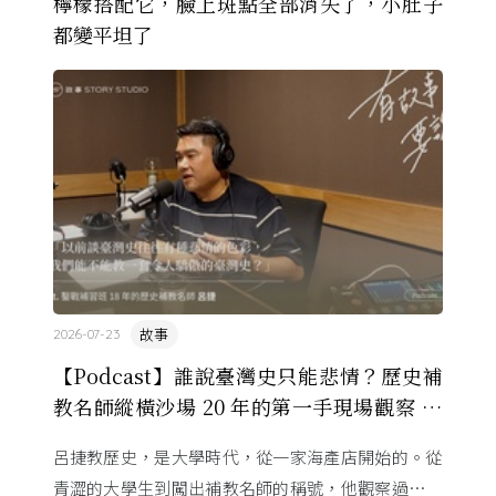
檸檬搭配它，臉上斑點全部消失了，小肚子
都變平坦了
故事
2026-07-23
【Podcast】誰說臺灣史只能悲情？歷史補
教名師縱橫沙場 20 年的第一手現場觀察 ft.
呂捷
呂捷教歷史，是大學時代，從一家海產店開始的。從
青澀的大學生到闖出補教名師的稱號，他觀察過幾十