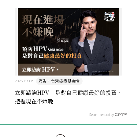
萬名學生怎麼學歷史，也看著臺灣的歷史教育從課本
裡幾乎沒有臺灣史，一路 ...
廣告・台灣癌症基金會
2026-08-08
立即諮詢HPV！是對自己健康最好的投資，
把握現在不嫌晚！
Recommended by