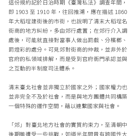
這份規約記於日治時期《臺灣私法》調查年間，
即 1903 至 1910 年，往回推溯，應在描述 1860
年大稻埕建街後的巿街，也說明了清末大稻埕名
街商的地方糾紛，多由郊行處置；在郊行介入調
處後，可能就直接對當事人做出罰戲、分檳榔、
罰燈彩的處分。可見郊對街商的仲裁，並非外於
官府的私領域排解，而是受到官府衙門承認並與
之互動的半制度司法體系。
清末臺北社會並非獨立於國家之外；國家權力也
並非完全不及於社會，而是與地方團體共同構築
一個特殊的運作空間，藉以連繫國家與社會。
「郊」對臺北地方社會的實質約束力，至清朝中
後期雖遭受一些挑戰，如道光年間曾有跨國性大