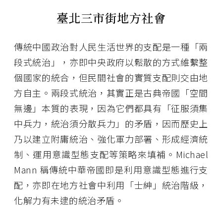
臺北三市街地方社會
傳統中國政治對人民生活世界的支配是一種「兩
段式統治」，亦即中央政府以鬆散的方式維繫整
個國家的統合，但民間社會的實質支配則交由地
方自主。兩段式統治，其實正是古典帝國「空間
無邊」本質的表現，因為它們都具有「征服須集
中兵力，統治須分散兵力」的矛盾，因而歷史上
乃以建立附庸統治、強化軍力部署、形成經濟統
制、運用意識型態支配等策略來填補。Michael
Mann 稱傳統中華帝國即是利用意識型態進行支
配，亦即在地方社會中利用「士紳」統治階級，
化解力有未逮的統治矛盾。