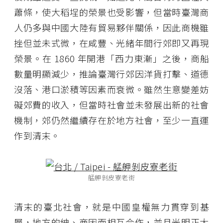
蕭條，使大稻埕的榮景也受影響，但當時臺灣商
人仍多與中國大陸有貿易夥伴關係，因此商機雖
挫但並未式微，在咸豐、光緒年間行郊即又再現
榮景。在 1860 年開港「西力東漸」之後，商船
數量明顯減少，推論臺灣行郊因洋貨打擊、道德
沒落、港口淤積等因素而衰微。雖然生意變差妨
礙郊費的收入，但當時社會並未發展出新的社會
機制，郊仍然繼續存在於地方社會，至少一直運
作到清末。
艋舺剝皮寮老街
清末的臺北社會，就是中國皇權無力貫穿到基
層，地方的紳、商因而相互合作，並且光明正大