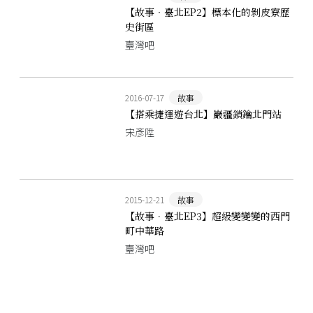
【故事‧臺北EP2】標本化的剝皮寮歷
史街區
臺灣吧
2016-07-17
故事
【搭乘捷運遊台北】巖疆鎖鑰北門站
宋彥陞
2015-12-21
故事
【故事．臺北EP3】超級變變變的西門
町中華路
臺灣吧