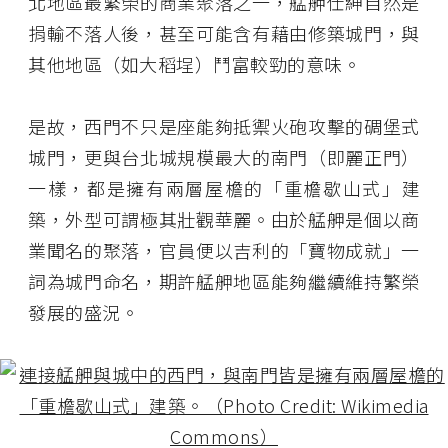
北地區最繁榮的商業聚落之一，艋舺仕紳自然是
捐輸不落人後，甚至可能含有藉由修築城門，與
其他地區（如大稻埕）鬥富較勁的意味。
是故，西門不只是座能夠抵禦火砲攻擊的碉堡式
城門，更與台北城規模最大的南門（即麗正門）
一樣，都是擁有兩層屋檐的「重檐歇山式」建
築，外型可謂極其壯觀華麗。由於艋舺是個以商
業聞名的聚落，官員便以吉利的「寶物成就」一
詞為城門命名，期許艋舺地區能夠繼續維持繁榮
發展的盛況。