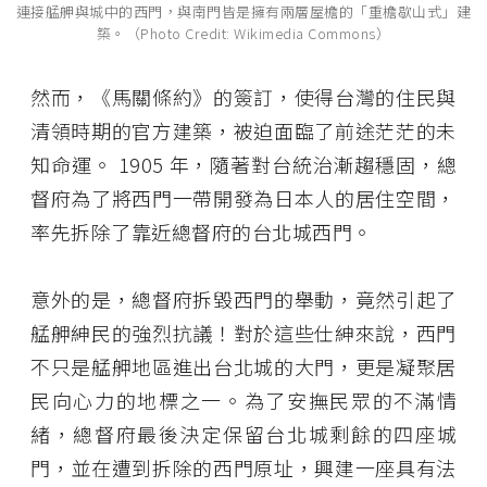
連接艋舺與城中的西門，與南門皆是擁有兩層屋檐的「重檐歇山式」建
築。（Photo Credit: Wikimedia Commons）
然而，《馬關條約》的簽訂，使得台灣的住民與
清領時期的官方建築，被迫面臨了前途茫茫的未
知命運。 1905 年，隨著對台統治漸趨穩固，總
督府為了將西門一帶開發為日本人的居住空間，
率先拆除了靠近總督府的台北城西門。
意外的是，總督府拆毀西門的舉動，竟然引起了
艋舺紳民的強烈抗議！對於這些仕紳來說，西門
不只是艋舺地區進出台北城的大門，更是凝聚居
民向心力的地標之一。為了安撫民眾的不滿情
緒，總督府最後決定保留台北城剩餘的四座城
門，並在遭到拆除的西門原址，興建一座具有法