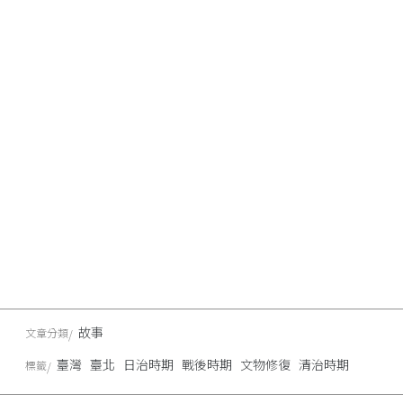
故事
文章分類
臺灣
臺北
日治時期
戰後時期
文物修復
清治時期
標籤