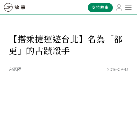
支持故事
【搭乘捷運遊台北】名為「都
更」的古蹟殺手
宋彥陞
2016-09-13