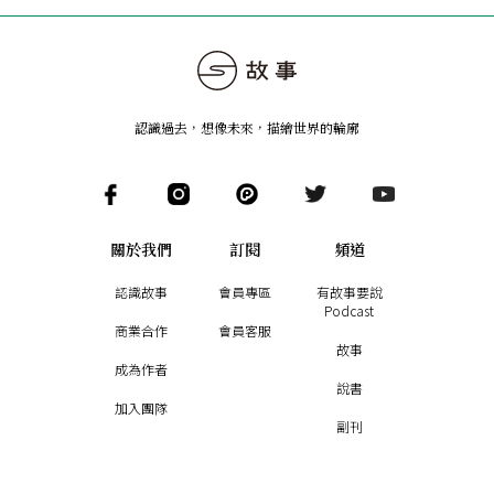
認識過去，想像未來
，
描繪世界的輪廓
關於我們
訂閱
頻道
認識故事
會員專區
有故事要說
Podcast
商業合作
會員客服
故事
成為作者
說書
加入團隊
副刊