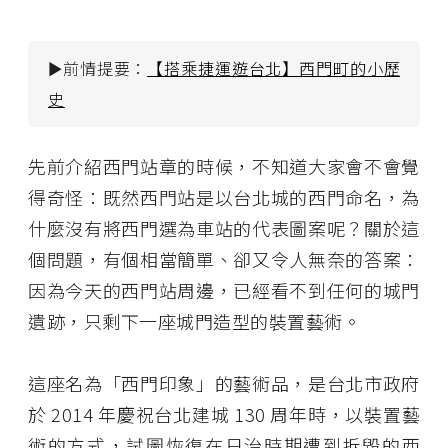
►前情提要：
【搭乘捷運遊台北】西門町的小歷
史
先前介紹西門站章的時候，不知道大家會不會覺
得奇怪：既然西門站是以台北城的西門命名，為
什麼沒有將西門選為車站的代表圖案呢？關於這
個問題，有個相當簡單、卻又令人無奈的答案：
因為今天的西門站周邊，已經看不到任何的城門
遺跡，只剩下一座城門造型的裝置藝術。
這座名為「西門印象」的藝術品，是台北市政府
於 2014 年慶祝台北建城 130 周年時，以裝置藝
術的方式，試圖恢復在日治時期遭到拆毀的西