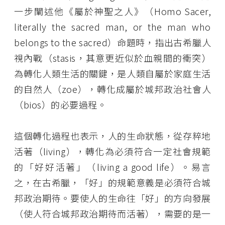
一步闡述他《屬於神聖之人》（Homo Sacer,
literally the sacred man, or the man who
belongs to the sacred）命題時，指出古希臘人
視內戰（stasis，其意更近似於血親間的衝突）
為轉化人類生活的關鍵，是人類自屬於家庭生活
的自然人（zoe），轉化成屬於城邦政治社會人
（bios）的必要過程。
這個轉化過程也表示，人的生命狀態，從存粹地
活著（living），轉化為必須符合一定社會規範
的「好好活著」（living a good life）。易言
之，在古希臘，「好」的規範意義是必須符合城
邦政治期待。要使人的生命往「好」的方向發展
（使人符合城邦政治期待而活著），需要的是一