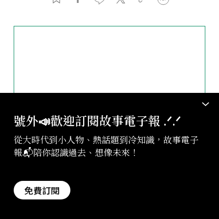
號外📣歡迎訂閱故事電子報 .ᐟ‪‪.ᐟ
從大時代到小人物、熱話題到冷知識，故事電子
報📬陪你認識過去、想像未來！
免費訂閱