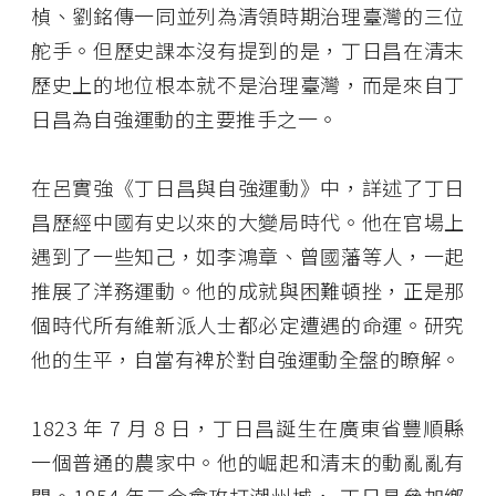
楨、劉銘傳一同並列為清領時期治理臺灣的三位
舵手。但歷史課本沒有提到的是，丁日昌在清末
歷史上的地位根本就不是治理臺灣，而是來自丁
日昌為自強運動的主要推手之一。
在呂實強《丁日昌與自強運動》中，詳述了丁日
昌歷經中國有史以來的大變局時代。他在官場上
遇到了一些知己，如李鴻章、曾國藩等人，一起
推展了洋務運動。他的成就與困難頓挫，正是那
個時代所有維新派人士都必定遭遇的命運。研究
他的生平，自當有裨於對自強運動全盤的瞭解。
1823 年 7 月 8 日，丁日昌誕生在廣東省豐順縣
一個普通的農家中。他的崛起和清末的動亂亂有