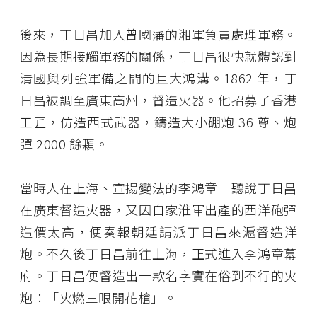
後來，丁日昌加入曾國藩的湘軍負責處理軍務。
因為長期接觸軍務的關係，丁日昌很快就體認到
清國與列強軍備之間的巨大鴻溝。1862 年，丁
日昌被調至廣東高州，督造火器。他招募了香港
工匠，仿造西式武器，鑄造大小硼炮 36 尊、炮
彈 2000 餘顆。
當時人在上海、宣揚變法的李鴻章一聽說丁日昌
在廣東督造火器，又因自家淮軍出產的西洋砲彈
造價太高，便奏報朝廷請派丁日昌來滬督造洋
炮。不久後丁日昌前往上海，正式進入李鴻章幕
府。丁日昌便督造出一款名字實在俗到不行的火
炮：「火燃三眼開花槍」。