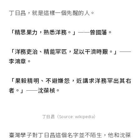
丁日昌，就是這樣一個先醒的人。
「精思果力，熟悉洋務。」──曾國藩。
「洋務吏治、精能罕匹，足以干濟時艱。」──
李鴻章。
「果毅精明、不避嫌怨，近講求洋務罕出其右
者。」──沈葆楨。
丁日昌（Source: wikipedia）
臺灣學子對丁日昌這個名字並不陌生，他和沈葆