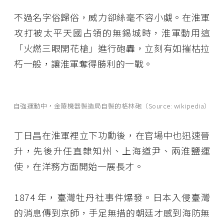
不過名字俗歸俗，威力卻絲毫不容小覷。在淮軍
攻打被太平天國占領的無錫城時，淮軍動用這
「火燃三眼開花槍」進行砲轟，立刻有如摧枯拉
朽一般，讓淮軍奪得勝利的一戰。
自強運動中，金陵機器製造局自製的格林砲（Source: wikipedia）
丁日昌在淮軍裡立下功勳後，在官場中也迅速晉
升，先後升任直隸知州、上海道尹、兩淮鹽運
使，在洋務方面開始一展長才。
1874 年，臺灣牡丹社事件爆發。日本入侵臺灣
的消息傳到京師，手足無措的朝廷才感到海防無