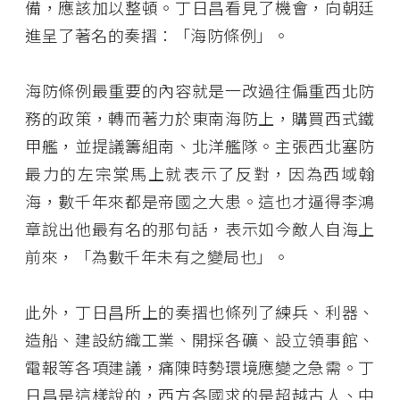
備，應該加以整頓。丁日昌看見了機會，向朝廷
進呈了著名的奏摺：「海防條例」。
海防條例最重要的內容就是一改過往偏重西北防
務的政策，轉而著力於東南海防上，購買西式鐵
甲艦，並提議籌組南、北洋艦隊。主張西北塞防
最力的左宗棠馬上就表示了反對，因為西域翰
海，數千年來都是帝國之大患。這也才逼得李鴻
章說出他最有名的那句話，表示如今敵人自海上
前來，「為數千年未有之變局也」。
此外，丁日昌所上的奏摺也條列了練兵、利器、
造船、建設紡織工業、開採各礦、設立領事館、
電報等各項建議，痛陳時勢環境應變之急需。丁
日昌是這樣說的，西方各國求的是超越古人、中