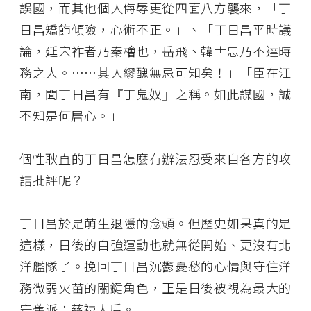
誤國，而其他個人侮辱更從四面八方襲來，「丁
日昌矯飾傾險，心術不正。」、「丁日昌平時議
論，延宋祚者乃秦檜也，岳飛、韓世忠乃不達時
務之人。……其人繆醜無忌可知矣！」「臣在江
南，聞丁日昌有『丁鬼奴』之稱。如此謀國，誠
不知是何居心。」
個性耿直的丁日昌怎麼有辦法忍受來自各方的攻
詰批評呢？
丁日昌於是萌生退隱的念頭。但歷史如果真的是
這樣，日後的自強運動也就無從開始、更沒有北
洋艦隊了。挽回丁日昌沉鬱憂愁的心情與守住洋
務微弱火苗的關鍵角色，正是日後被視為最大的
守舊派：慈禧太后。