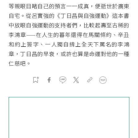
等親眼目睹自己的預言一一成真，便逝世於廣東
自宅。從呂實強的《丁日昌與自強運動》這本書
中放眼自強運動的支持者們，比較起壽至古稀的
李鴻章——在人生的暮年還得在馬關條約、辛丑
和約上簽字、一人獨自揹上全天下罵名的李鴻
章，丁日昌的早衰，或許也算是命運對他的一種
仁慈吧。