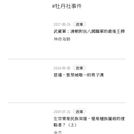
#牡丹社事件
2017-08-26
故事
武衛軍：清朝對抗八國聯軍的最後王牌
神奇海獅
2014-09-08
故事
慈禧，紫禁城唯一的男子漢
2019-07-31
故事
左宗棠是民族英雄，還是種族屠殺的侵
略者？（上）
余杰