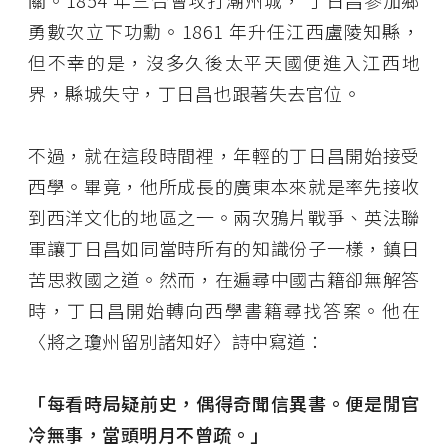
關。1854 年三合會攻打潮州城， 丁日昌參加鄉
勇數次立下功勳。1861 年升任江西盧陵知縣，
但不幸的是，沒多久後太平天國便進入江西地
界，縣城失守，丁日昌也跟著失去官位。
不過，就在這段時間裡，年輕的丁日昌開始接受
西學。畢竟，他所成長的廣東本來就是率先接收
到西洋文化的地區之一。兩次鴉片戰爭、英法聯
軍讓丁日昌如同當時所有的知識份子一樣，鎮日
苦思救國之道。然而，在遍尋中國古籍卻無解答
時，丁日昌開始轉向西學書籍尋找答案。他在
〈將之瓊州留別諸知好〉詩中寫道：
「每看時局疑前史，偶得奇聞信異書。便是閒官
冷無事，當頭明月不曾疏。」