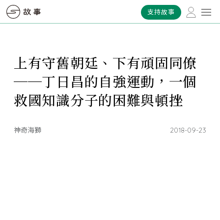
支持故事
上有守舊朝廷、下有頑固同僚
──丁日昌的自強運動，一個
救國知識分子的困難與頓挫
神奇海獅
2018-09-23