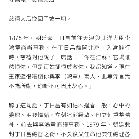
慈禧太后挽回了這一切。
1875 年，朝廷命丁日昌前往天津與北洋大臣李
鴻章商辦事務。在丁日昌離開北京、入宮辭行
時，慈禧對他說了一席話：「你在江蘇，官場雖
然恨你，但是百姓卻很感激你，我都知道。現在
王家壁很糟蹋你與李（鴻章）兩人，此等浮言我
不為所動，你斷不可因此灰心。」
聽了這句話，丁日昌有如枯木逢春一般，心中的
委屈、沮喪情緒，立刻冰消霧散。他立刻重整精
神，前去與李鴻章商議事務。1879 年，朝廷敕
封丁日昌總督之銜，不久後又任命他兼任總理各