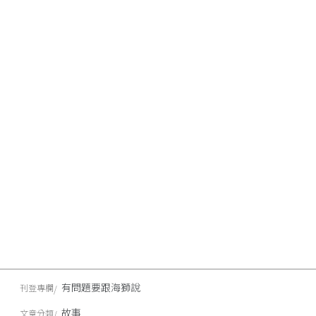
有問題要跟海獅說
刊登專欄
故事
文章分類