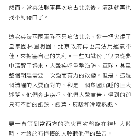
然而，當英法聯軍再次攻占北京後，清廷就再也
找不到藉口了。
這次英法兩國軍隊不只攻佔北京、還一把火燒了
皇家園林圓明園，北京政府再也無法用運氣不
佳，來搪塞自己的失利。一些知識份子很快從夢
中清醒了過來，大聲疾呼重整海防、軍隊，甚至
整個朝廷需要一次強而有力的改變。但是，這幾
個清醒的人要面對的，卻是一個舉國沉睡的巨大
迷夢。他們奔走疾呼、他們大聲宣告，得到的卻
只有不斷的詆毀、謾罵、反駁和冷嘲熱諷。
要一直等到當西方的砲火再次盤旋在神州大陸
時，才終於有悔悟的人聆聽他們的聲音。