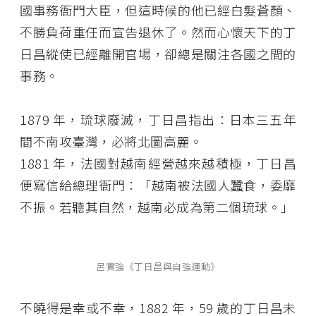
國事務衙門大臣，但這時候的他已經白髮蒼顏、
不勝負荷重任而宣告退休了。然而心懷天下的丁
日昌縱使已經離開官場，卻總是關注各國之間的
事務。
1879 年，琉球廢滅，丁日昌指出：日本三五年
間不南攻臺灣，必將北圖高麗。
1881 年，法國對越南經營越來越積極，丁日昌
便寫信給總理衙門：「越南被法國人蠶食，委靡
不振。若聽其自然，越南必成為第二個琉球。」
呂實強《丁日昌與自強運動》
不曉得是幸或不幸，1882 年，59 歲的丁日昌未