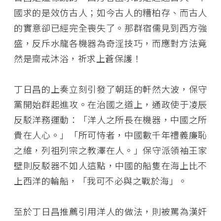
國求的是效仿古人；如今古人的糟柏存、而古人
的實意卻已經完全喪失了。那群宿儒見到西方強
盛，反斥水龍各機器為奇淫技巧，而應對方法竟
然是齋戒沐浴，祈求上蒼保護！
丁日昌的上奏立刻引發了朝廷的軒然大波，保守
黨開始群起進攻。在治國之道上，通政使于凌辰
反駁洋務運動：「洋人之所長在機器，中國之所
貴在人心。」「所可恃者，中國數千年禮義廉恥
之維，列祖列宗之教澤在人。」保守派領袖王家
壁則反駁器不如人這點，中國的船隻在海上比不
上西洋的輪船，「我可不必與之戰於海」。
至於丁日昌推薦引用洋人的做法，則被罵為漢奸