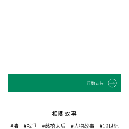
行動支持
相關故事
#清
#戰爭
#慈禧太后
#人物故事
#19世紀