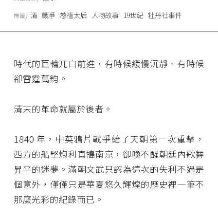
清
戰爭
慈禧太后
人物故事
19世紀
牡丹社事件
標籤
時代的巨輪兀自前進，有時候緩慢沉靜、有時候
卻雷霆萬鈞。
清末的革命就屬於後者。
1840 年，中英鴉片戰爭給了天朝第一次重擊，
西方的船堅炮利直搗南京，卻喚不醒朝廷內歌舞
昇平的迷夢。滿朝文武只認為這次的失利不過是
個意外，僅僅只是華夏悠久輝煌的歷史裡一筆不
那麼光彩的紀錄而已。