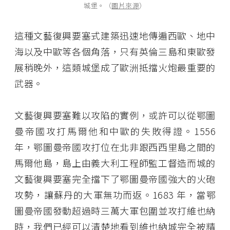
城堡。（
圖片來源
）
這種文藝復興要塞式建築迅速地傳遍西歐、地中
海以及中歐等各個角落，只有英倫三島和東歐發
展稍晚外，這類城堡成了歐洲抵擋火炮最重要的
武器。
文藝復興要塞難以攻陷的實例，或許可以從鄂圖
曼帝國攻打馬爾他和中歐的失敗得證。1556
年，鄂圖曼帝國攻打位在北非跟西西里島之間的
馬爾他島，島上由義大利工程師監工督造而城的
文藝復興要塞完全擋下了鄂圖曼帝國強大的火砲
攻勢，讓蘇丹的大軍無功而返。1683 年，當鄂
圖曼帝國發動超過時三萬大軍包圍並攻打維也納
時，我們已經可以清楚地看到維也納城完全被精