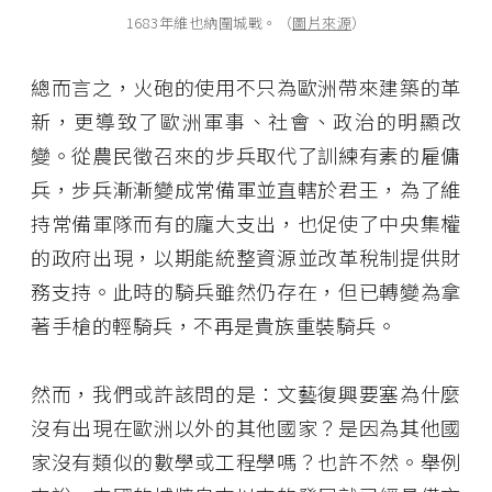
1683年維也納圍城戰。（
圖片來源
）
總而言之，火砲的使用不只為歐洲帶來建築的革
新，更導致了歐洲軍事、社會、政治的明顯改
變。從農民徵召來的步兵取代了訓練有素的雇傭
兵，步兵漸漸變成常備軍並直轄於君王，為了維
持常備軍隊而有的龐大支出，也促使了中央集權
的政府出現，以期能統整資源並改革稅制提供財
務支持。此時的騎兵雖然仍存在，但已轉變為拿
著手槍的輕騎兵，不再是貴族重裝騎兵。
然而，我們或許該問的是：文藝復興要塞為什麼
沒有出現在歐洲以外的其他國家？是因為其他國
家沒有類似的數學或工程學嗎？也許不然。舉例