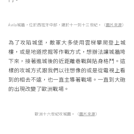
Ávila城牆，位於西班牙中部，建於十一到十三世紀。（
圖片來源
）
為了攻陷城堡，敵軍大多使用雲梯攀爬登上城
樓，或是地道挖掘等作戰方式，想辦法讓城牆垮
下來，接著進城後的近距離巷戰與貼身格鬥。這
樣的攻城方式跟我們以往想像的或是從電視上看
到的相去不遠，也一直主導著戰場。一直到大砲
的出現改變了歐洲戰場。
歐洲十六世紀攻城圖。（
圖片來源
）