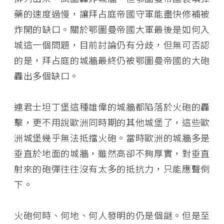
藥的速度過慢，讓拜占庭帝國守軍能盡快修補被
炸開的缺口。關於鄂圖曼帝國大軍最後是如何入
城這一個問題，目前討論仍有分歧，但無可否認
的是，拜占庭的城牆最終仍被鄂圖曼帝國的大砲
轟出多個缺口。
連君士坦丁堡這種雄偉的城牆都陷落於火砲的轟
擊，更不用說歐洲同時期的其他城堡了，這些歐
洲城堡幾乎無法抵擋火砲。當時歐洲的城牆多是
垂直於地面的城牆，雖然高卻不夠厚實，對垂直
射來的砲彈往往沒有太多的抵抗力，只能應聲倒
下。
火砲何時、何地、何人發明的仍是個謎。但是至