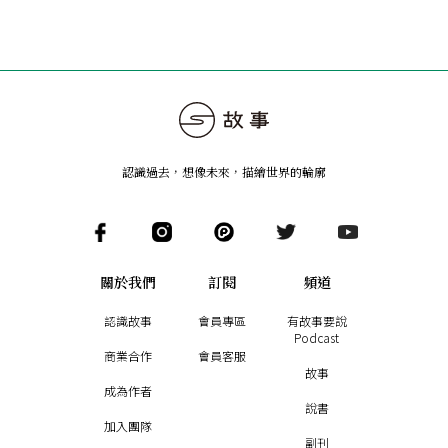
認識過去，想像未來
，
描繪世界的輪廓
關於我們
訂閱
頻道
認識故事
會員專區
有故事要說
Podcast
商業合作
會員客服
故事
成為作者
說書
加入團隊
副刊