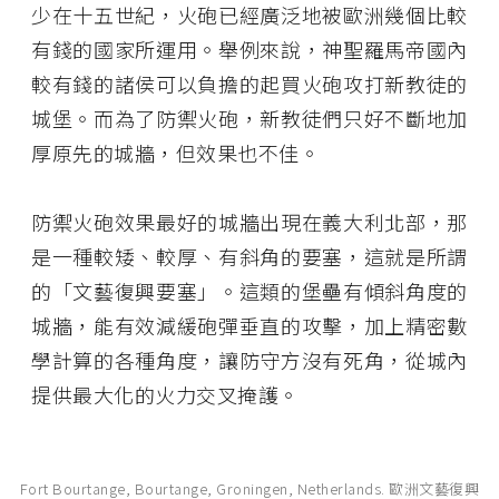
少在十五世紀，火砲已經廣泛地被歐洲幾個比較
有錢的國家所運用。舉例來說，神聖羅馬帝國內
較有錢的諸侯可以負擔的起買火砲攻打新教徒的
城堡。而為了防禦火砲，新教徒們只好不斷地加
厚原先的城牆，但效果也不佳。
防禦火砲效果最好的城牆出現在義大利北部，那
是一種較矮、較厚、有斜角的要塞，這就是所謂
的「文藝復興要塞」。這類的堡壘有傾斜角度的
城牆，能有效減緩砲彈垂直的攻擊，加上精密數
學計算的各種角度，讓防守方沒有死角，從城內
提供最大化的火力交叉掩護。
Fort Bourtange, Bourtange, Groningen, Netherlands. 歐洲文藝復興