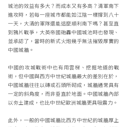
城池的效益有多大？而成本又有多高？清軍南下
進攻時，若每一座城市都能如江陰一樣撐到八十
一天，大清的軍隊還能這麼順利南下嗎？甚至直
到鴉片戰爭，大英帝國砲轟中國城池時也發現、
並承認了，當時的新式火炮幾乎無法摧毀厚實的
中國城牆。
中國的攻城戰術中也有用雲梯、挖掘地道的戰
術，但中國與西方中世紀城牆最大的差別在於，
中國城牆往往以磚或石頭所砌成，城牆通常具有
一定的斜角度，而非垂直於地面。中國城牆內部
以夯土建成，也比中世紀歐洲城牆更具吸震力。
此外，一般的中國城牆比西方中世紀的城牆厚上