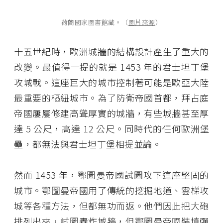
荷蘭國家圖書館藏。（
圖片來源
）
十五世紀時，歐洲城牆的結構設計產生了重大的
改變。最值得一提的就是 1453 年的君士坦丁堡
攻城戰。這座巨大的城市控制著可能是歐亞大陸
最重要的樞紐城市。為了防衛帝國首都，拜占庭
帝國屢屢修建高聳厚實的城牆，有些城牆甚至厚
達 5 公尺，高達 12 公尺。同時代的任何歐洲堡
壘，都無法與君士坦丁堡相提並論。
然而 1453 年，鄂圖曼帝國試圖攻下這座堅固的
城市。鄂圖曼帝國用了傳統的挖掘地道、雲梯攻
城等各種方法，但都無功而返。他們因此把大砲
排列出來，試圖轟炸城牆，但鄂圖曼帝國裝填彈