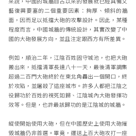
來說，中國的城牆自古以來的發展就已經具備文
藝復興要塞的二個重要因素：夠厚、傾斜的牆
面，因而足以抵擋大砲的攻擊設計。因此，某種
程度而言，中國城牆的傳統設計，其實改變了中
國的大砲發展方向，並且注定跟西方有所差異。
例如，順治二年，江陰百姓固守城池，也把大砲
搬出來，抵擋清軍長達八十一天，最後清軍調集
超過二百門大砲終於在東北角轟出一個開口，終
於攻陷，並屠殺了這座城市。許多人都把江陰之
役歸功於百姓的視死如歸、江陰城內大砲發揮功
效等。但是，也許最該歸功的是江陰城的城牆。
縱使開始使用大砲，但在中國歷史上使用大砲摧
毀城牆仍非首選。畢竟，運送上百大砲攻打一座