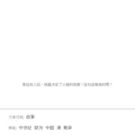
曾經有人說，城牆決定了火器的發展。這句話是真的嗎？
故事
文章分類
中世紀
歐洲
中國
清
戰爭
標籤