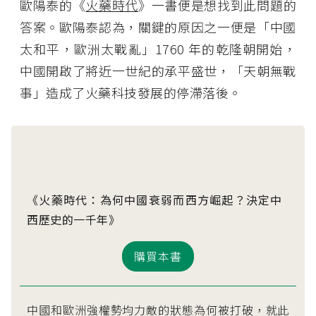
歐陽泰的《
火藥時代
》一書便是想找到此問題的
答案。歐陽泰認為，關鍵的原因之一便是「中國
太和平，歐洲太戰亂」1760 年的乾隆朝開始，
中國開啟了將近一世紀的承平盛世，「天朝無戰
事」造成了火藥科技發展的停滯落後。
《火藥時代：為何中國衰弱而西方崛起？決定中
西歷史的一千年》
購買本書
中國和歐洲強權勢均力敵的狀態為何被打破，就此