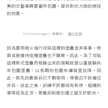
美的文藝復興要塞所包圍，提供對抗大砲的絕佳
的防禦。
Fort Saint Angelo，馬爾他。（
圖片來源
）
因為要用砲火強行攻陷這樣的堡壘並非易事，修
築或是維持這種堡壘也不簡單。因此，為了攻陷
這樣新式堡壘而發展出來的策略就是以重裝騎兵
來包圍堡壘，以長期的包圍來讓城堡投降。因
此，原先的貴族兵已不敷使用，得徵召平民擔任
步兵，自此之後，訓練平民變成有秩序、組織的
軍隊成為主流，常備兵制度也隨之誕生於歐洲。