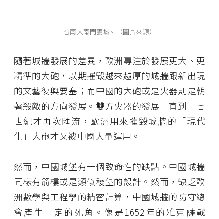
台南大南門甕城。（
圖片來源
）
隨著城牆發展的差異，歐洲專注於發展更大、更
精準的大砲，以期摧毀越來越厚的城牆跟新出現
的文藝復興要塞；而中國的大砲或是火器則是朝
著殺敵的方向發展。雙方火器的發展一直到十七
世紀才再次匯流，歐洲用來摧毀城牆的「現代
化」大砲才又被中國大量運用。
然而，中國城堡有一個致命性的缺點。中國城牆
同樣有箭樓或是類似稜堡的設計。然而，缺乏歐
洲數學與工程學的精密計算，中國城牆的防守總
會產生一定的死角。像是1652年的雅克薩戰