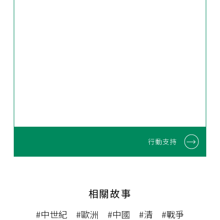
行動支持
相關故事
#中世紀
#歐洲
#中國
#清
#戰爭