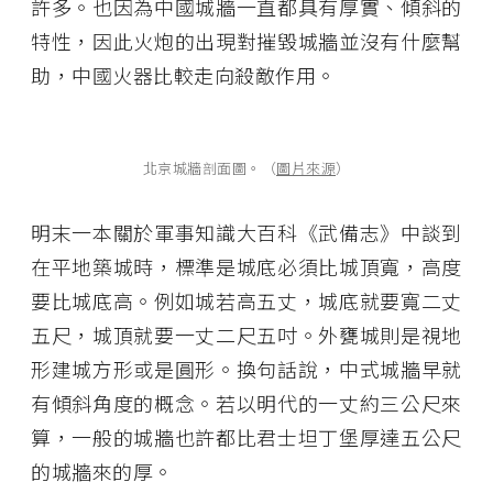
許多。也因為中國城牆一直都具有厚實、傾斜的
特性，因此火炮的出現對摧毀城牆並沒有什麼幫
助，中國火器比較走向殺敵作用。
北京城牆剖面圖。（
圖片來源
）
明末一本關於軍事知識大百科《武備志》中談到
在平地築城時，標準是城底必須比城頂寬，高度
要比城底高。例如城若高五丈，城底就要寬二丈
五尺，城頂就要一丈二尺五吋。外甕城則是視地
形建城方形或是圓形。換句話說，中式城牆早就
有傾斜角度的概念。若以明代的一丈約三公尺來
算，一般的城牆也許都比君士坦丁堡厚達五公尺
的城牆來的厚。