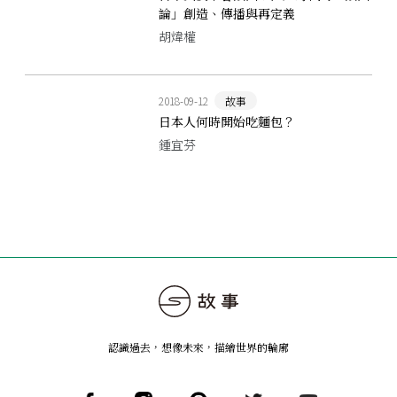
論」創造、傳播與再定義
胡煒權
2018-09-12
故事
日本人何時開始吃麵包？
鍾宜芬
認識過去，想像未來
，
描繪世界的輪廓