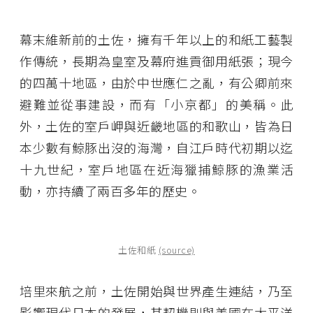
幕末維新前的土佐，擁有千年以上的和紙工藝製
作傳統，長期為皇室及幕府進貢御用紙張；現今
的四萬十地區，由於中世應仁之亂，有公卿前來
避難並從事建設，而有「小京都」的美稱。此
外，土佐的室戶岬與近畿地區的和歌山，皆為日
本少數有鯨豚出沒的海灣，自江戶時代初期以迄
十九世紀，室戶地區在近海獵捕鯨豚的漁業活
動，亦持續了兩百多年的歷史。
土佐和紙
(source)
培里來航之前，土佐開始與世界產生連結，乃至
影響現代日本的發展，其契機則與美國在太平洋