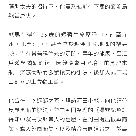
藤助太夫的招待下，偕妻乘船前往下關的巖流島
觀賞煙火。
龍馬在得年 33 歲的短暫生命歷程中，南至九
州，北至江戶，甚至位於現今北陸地區的福井
縣，皆有其兼程往來的足跡。早年的龍馬，至江
戶遊學鑽研劍術，因緣際會目睹培里的黑船來
航，深感衝擊而激發攘夷的想法，後加入武市瑞
山創立的土佐勤王黨。
他曾在一次返鄉之際，拜訪河田小龍，向他請益
反制黑船的辦法，並由河田整理的《漂巽紀略》
得知中濱萬次郎其人的經歷，在河田提出振興商
業、購入外國船隻，以及結合志同道合之士從事