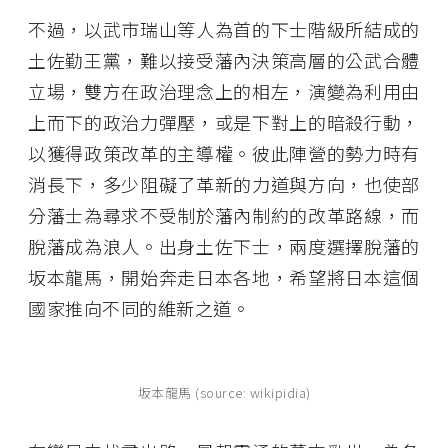
不過，以武市瑞山等人為首的下士階級所結成的
土佐勤王黨，難以接受藩內決策高層的公武合體
立場，雙方在政治理念上的相左，演變為利用由
上而下的政治力彈壓，或是下對上的暗殺行動，
以獲得政策改革的主導權。彼此陣營的勢力時有
消長下，多少阻礙了革新的力道與方向，也使部
分藩士為尋求不受制於藩內制約的改革路線，而
脫藩成為浪人。出身土佐下士，兩度選擇脫藩的
坂本龍馬，開始奔走日本各地，希望將日本這個
國家推向不同的維新之道。
坂本龍馬 (source: wikipidia)