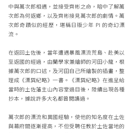
中與萬次郎相遇，並接受齊彬之命，暗中了解萬
次郎為何返鄉，以及齊彬接見萬次郎的劇情。萬
次郎奇蹟似的經歷，堪稱日版少年 PI 的奇幻漂
流。
在返回土佐後，當年遭遇暴風漂流荒島、赴美以
至返國的經過，由蘭學家兼繪師的河田小龍，根
據萬次郎的口述，及河田自己所繪製的插畫，整
理成《漂巽紀略》一書。《漂巽紀略》在進呈給
當時的土佐藩主山內容堂過目後，陸續出現各種
抄本，據說許多大名都曾閱讀過。
萬次郎的漂流和異國經驗，使他的知名度在土佐
與幕府間逐漸提高，不但受聘任教於土佐當地的