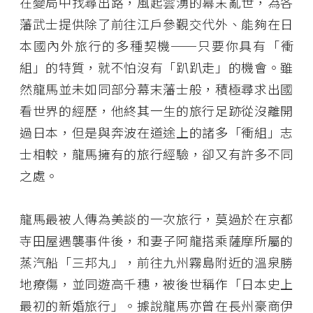
在變局中找尋出路，風起雲湧的幕末亂世，為各
藩武士提供除了前往江戶參覲交代外、能夠在日
本國內外旅行的多種契機──只要你具有「衝
組」的特質，就不怕沒有「趴趴走」的機會。雖
然龍馬並未如同部分幕末藩士般，積極尋求出國
看世界的經歷，他終其一生的旅行足跡從沒離開
過日本，但是與奔波在道途上的諸多「衝組」志
士相較，龍馬擁有的旅行經驗，卻又有許多不同
之處。
龍馬最被人傳為美談的一次旅行，莫過於在京都
寺田屋遇襲事件後，和妻子阿龍搭乘薩摩所屬的
蒸汽船「三邦丸」，前往九州霧島附近的溫泉勝
地療傷，並同遊高千穗，被後世稱作「日本史上
最初的新婚旅行」。據說龍馬亦曾在長州豪商伊