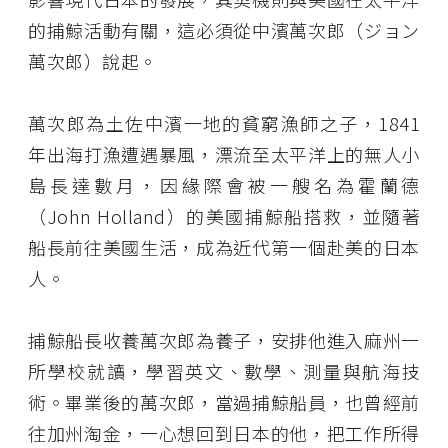
的捕鯨活動有關，這必須從中濱萬次郎（ジョン
萬次郎）說起。
萬次郎為土佐中濱一地的貧窮漁師之子，1841
年出海打漁遭遇暴風，漂流至太平洋上的無人小
島長達數月，因緣際會被一艘名為霍蘭德
（John Holland）的美國捕鯨船搭救，並隨著
船長前往美國生活，成為近代第一個赴美的日本
人。
捕鯨船長收養萬次郎為養子，安排他進入麻州一
所學校就讀，學習英文、數學、測量與航海技
術。畢業後的萬次郎，當過捕鯨船員，也曾經前
往加州淘金，一心想回到日本的他，把工作所得