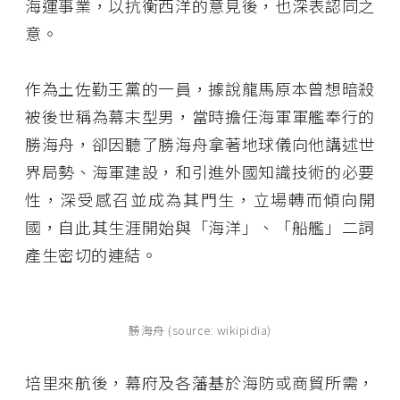
海運事業，以抗衡西洋的意見後，也深表認同之
意。
作為土佐勤王黨的一員，據說龍馬原本曾想暗殺
被後世稱為幕末型男，當時擔任海軍軍艦奉行的
勝海舟，卻因聽了勝海舟拿著地球儀向他講述世
界局勢、海軍建設，和引進外國知識技術的必要
性，深受感召並成為其門生，立場轉而傾向開
國，自此其生涯開始與「海洋」、「船艦」二詞
產生密切的連結。
勝海舟 (source: wikipidia)
培里來航後，幕府及各藩基於海防或商貿所需，