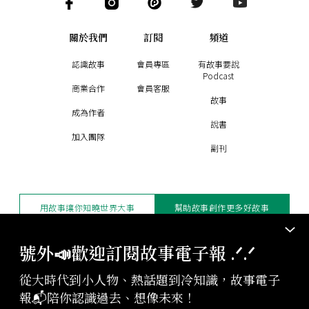
關於我們
訂閱
頻道
認識故事
會員專區
有故事要說
Podcast
商業合作
會員客服
故事
成為作者
說書
加入團隊
副刊
用故事讓你知曉世界大事
幫助故事創作更多好故事
訂閱電子報
贊助支持
號外📣歡迎訂閱故事電子報 .ᐟ‪‪.ᐟ
從大時代到小人物、熱話題到冷知識，故事電子
版權聲明與轉載規範
報📬陪你認識過去、想像未來！
授權與合作：
contact@storystudio.tw