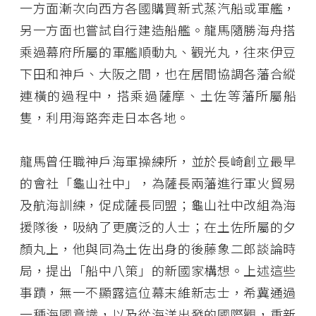
一方面漸次向西方各國購買新式蒸汽船或軍艦，
另一方面也嘗試自行建造船艦。龍馬隨勝海舟搭
乘過幕府所屬的軍艦順動丸、觀光丸，往來伊豆
下田和神戶、大阪之間，也在居間協調各藩合縱
連橫的過程中，搭乘過薩摩、土佐等藩所屬船
隻，利用海路奔走日本各地。
龍馬曾任職神戶海軍操練所，並於長崎創立最早
的會社「龜山社中」，為薩長兩藩進行軍火貿易
及航海訓練，促成薩長同盟；龜山社中改組為海
援隊後，吸納了更廣泛的人士；在土佐所屬的夕
顏丸上，他與同為土佐出身的後藤象二郎談論時
局，提出「船中八策」的新國家構想。上述這些
事蹟，無一不顯露這位幕末維新志士，希冀通過
一種海國意識，以及從海洋出發的國際觀，重新