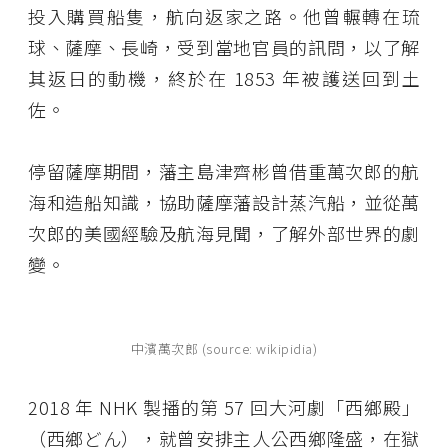
投入購買船隻，航向返家之路。他曾輾轉在琉
球、薩摩、長崎，受到當地官員的訊問，以了解
其返日的動機，終於在 1853 年被護送回到土
佐。
停留薩摩期間，藩主島津齊彬曾借重萬次郎的航
海和造船知識，協助薩摩藩設計蒸汽船，並從萬
次郎的美國經驗及航海見聞，了解外部世界的劇
變。
中濱萬次郎 (source: wikipidia)
2018 年 NHK 製播的第 57 回大河劇「西鄉殿」
（西鄉どん），就曾安排主人公西鄉隆盛，在獄