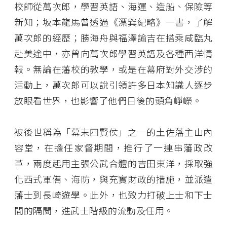
校師從萬次郎，學習英語、海運、造船、保險等
新知；坂本龍馬曾透過《漂巽紀略》一書，了解
萬次郎的經歷；勝海舟與福澤諭吉在搭乘咸臨丸
赴美途中，亦曾向萬次郎學習英語及各種西洋情
報。無論在藩校的教學，或是在幕府對外交涉的
活動上，萬次郎可以說引領許多日本知識人逐步
放眼看世界，也影響了他們日後的頭角崢嶸。
被後世稱為「幕末四賢侯」之一的土佐藩主山內
容堂，在擔任家督期間，推行了一連串藩政改
革，兩度起用主張公武合體的吉田東洋，採取強
化西式軍備、海防，與充實財政的措施，並派遣
藩士到長崎遊學。此外，也致力打破上士和下士
間的隔閡，進武士階級的流動及任用。