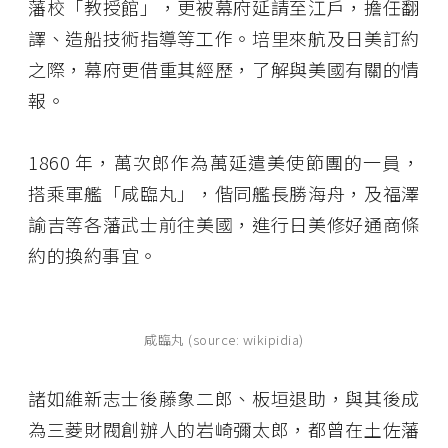
藩校「教授館」，更被幕府延請至江戶，擔任翻
譯、造船技術指導等工作。培里來航及日美訂約
之際，幕府更借重其經歷，了解與美國有關的情
報。
1860 年，萬次郎作為萬延遣美使節團的一員，
搭乘軍艦「咸臨丸」，偕同艦長勝海舟，及福澤
諭吉等各藩武士前往美國，進行日美修好通商條
約的換約事宜。
咸臨丸 (source: wikipidia)
諸如維新志士後藤象二郎、板垣退助，與其後成
為三菱財閥創辦人的岩崎彌太郎，都曾在土佐藩