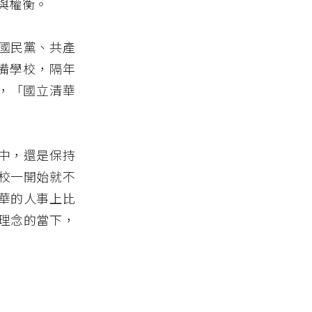
與權衡。
國民黨、共產
預備學校，隔年
名，「國立清華
中，還是保持
校一開始就不
華的人事上比
理念的當下，