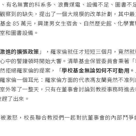
、有名無實的科系多、浪費煤電、設備不足、圖書不足等
觀察到的缺失，提出了一個大規模的改革計劃，其中最
基金 85 萬元，興建男女生宿舍、自然歷史館、化學
室和圖書設備。
激進的擴張政策
」，羅家倫就任才短短三個月，竟然就
心中的警鐘頓時開始大響。清華基金保管委員會秉著「
然拒絕羅家倫的提案，「
學校基金無論如何不可動用。
羅家倫一個耳光：羅家倫方面的代表馮友蘭竟然不准列
室外等了一整天，只有在董事會討論到教授事務時進去
就被趕了出來。
底被激怒，校長聯合教授們一起對抗董事會的內部鬥爭