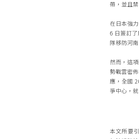
帶，並且禁
在日本強力
6 日簽訂
隊移防河南
然而，這項
勢戰雲密佈
應，全國 
爭中心，就
本文所要