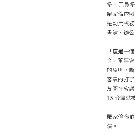
多、冗員多
羅家倫依照
是動用校務
書館、辦公
「
這是一個
金，董事會
的原則，斷
客氣的打了
友蘭在會議
15 分鐘
羅家倫徹
演。