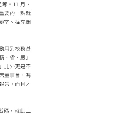
。11 月，
重要的一點就
實驗室、擴充圖
動用到校務基
精、省、嚴」
」此外更是不
席董事會，馮
報告，而且才
戲碼，就此上