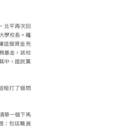
關，北平再次回
大學校長。羅
讓這個資金充
務基金，該校
其中，國民黨
暗暗打了個問
給清華一個下馬
題：包括職員