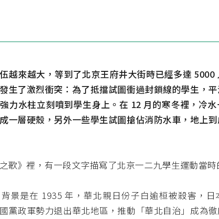
伍越來越大，等到了北京王府井大街時已經多達 5000
發生了激烈衝突：為了抵擋試圖衝過封鎖線的學生，平
強力水柱立刻噴到學生身上。在 12 月的寒冬裡，冷
成一層硬殼，另外一些學生試圖搶佔消防水車，地上到
之歌》裡，有一段文字描寫了北京一二九學生運動當時
背景是在 1935 年，華北親日份子白逾桓被殺害，
國黨政軍勢力退出華北地區，推動「華北自治」成為徹