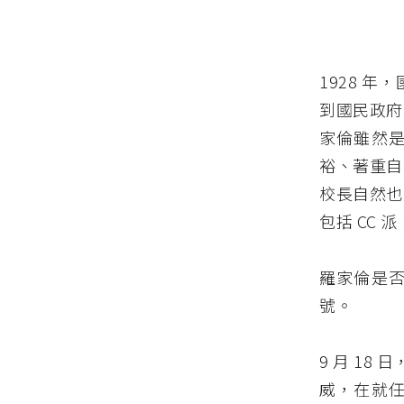
1928 
到國民政府
家倫雖然
裕、著重自
校長自然也
包括 CC 
羅家倫是
號。
9 月 1
威，在就