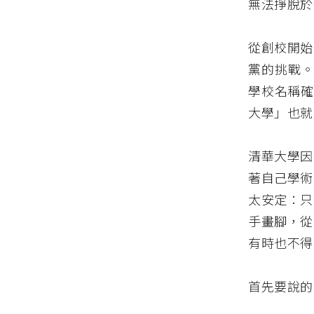
無法掙脫於
從創校開始
黨的挑戰。
學校名稱確
大學」也就
清華大學因
著自己學術
太安定：只
手畫腳，從
有時也不得
首先要說的