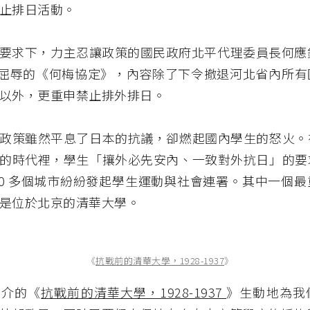
止排日活動。
要求下，力主忍讓政策的國民政府北平代理委員長何應欽
了屈辱的《何梅協定》，內容除了下令撤退河北省內所有
以外，更重申禁止排外排日。
政策雖然平息了日本的抗議，卻燃起國內學生的怒火。
的時代裡，學生「攘外必先安內、一致對外抗日」的要
20 多個城市紛紛發起學生運動與社會連署。其中一個
是位於北京的清華大學。
《
抗戰前的清華大學，1928-1937
》
引介的《
抗戰前的清華大學，1928-1937
》生動地為我