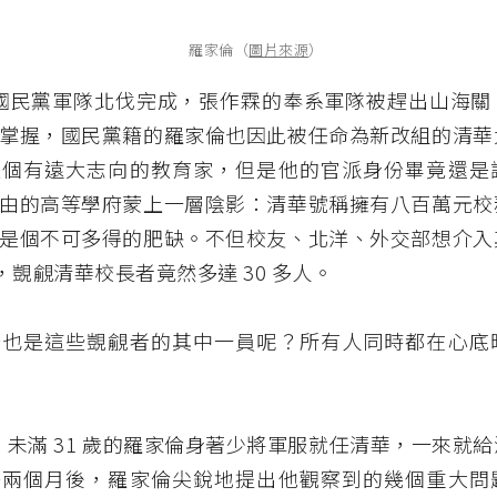
羅家倫（
圖片來源
）
年，國民黨軍隊北伐完成，張作霖的奉系軍隊被趕出山海
掌握，國民黨籍的羅家倫也因此被任命為新改組的清華
是個有遠大志向的教育家，但是他的官派身份畢竟還是
由的高等學府蒙上一層陰影：清華號稱擁有八百萬元校
是個不可多得的肥缺。不但校友、北洋、外交部想介入
派，覬覦清華校長者竟然多達 30 多人。
否也是這些覬覦者的其中一員呢？所有人同時都在心底
8 日，未滿 31 歲的羅家倫身著少將軍服就任清華，一來就
任兩個月後，羅家倫尖銳地提出他觀察到的幾個重大問