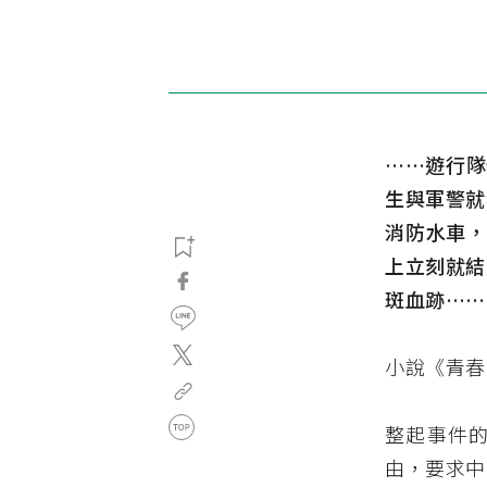
……遊行隊
生與軍警就
消防水車，
上立刻就結
斑血跡……
小說《青春
整起事件的
由，要求中