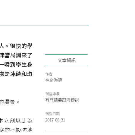
 人。很快的學
津當局調來了
文章資訊
水一噴到學生身
處是冰碴和斑
作者
神奇海獅
刊登專欄
有問題要跟海獅說
的場景。
刊登日期
日本立刻以此為
2017-08-31
底的不設防地