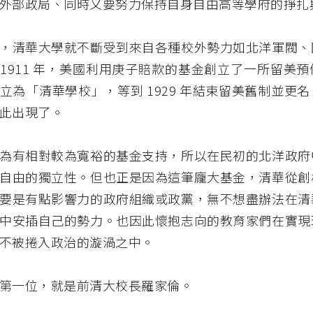
外部政局、同時又要努力保持自身自由高等學府的掙扎
，清華大學就不斷受到來自各種校外勢力如北洋軍閥、
1911 年，美國利用庚子賠款的基金創立了一所留美
立為「清華學校」，等到 1929 年結束留美舊制並更
此出現了。
為有相對較為寬裕的基金支持，所以在民初的北洋政府
自由的獨立性。但也正是因為這筆龐大基金，清華從創
要是有點影響力的政府組織或政黨，無不想盡辦法在清
中安插自己的勢力。也因此懷抱志向的教育家們在實現
不被捲入政治的漩渦之中。
第一位，就是前清大校長羅家倫。