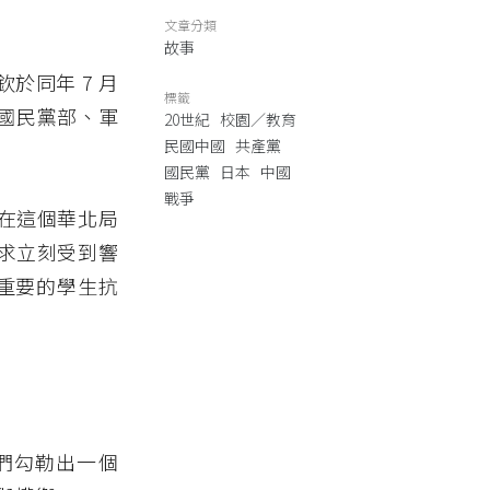
文章分類
故事
於同年 7 月
標籤
國民黨部、軍
20世紀
校園／教育
民國中國
共產黨
國民黨
日本
中國
戰爭
在這個華北局
求立刻受到響
最重要的學生抗
們勾勒出一個