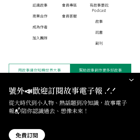
認識故事
會員專區
有故事要說
Podcast
商業合作
會員客服
故事
成為作者
說書
加入團隊
副刊
用故事讓你知曉世界大事
幫助故事創作更多好故事
訂閱電子報
贊助支持
號外📣歡迎訂閱故事電子報 .ᐟ‪‪.ᐟ
從大時代到小人物、熱話題到冷知識，故事電子
版權聲明與轉載規範
報📬陪你認識過去、想像未來！
授權與合作：
contact@storystudio.tw
投稿文章：
gushi@storystudio.tw
StoryStudio Inc. All Rights Reserved.
免費訂閱