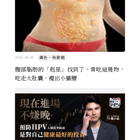
廣告・新素簡
2026-08-06
腹部脂肪的「剋星」找到了，常吃這幾物，
吃走大肚囊，瘦出小蠻腰