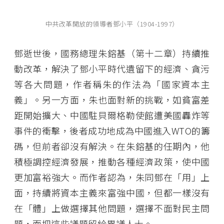
中共改革開放的領導者鄧小平（1904-1997）
鄧逝世後，國務總理朱鎔基（第十二章）持續推
動改革，解決了鄧小平時代遺留下的經濟、貪污
等各大問題，作者稱朱的作法為「國家資本主
義」。另一方面，朱也面對新的挑戰，如貧富差
距開始擴大、中國駐貝爾格勒使館遭美國轟炸等
事件的衝擊，後者成功地成為中國進入WTO的籌
碼，但前者卻沒有解決。在朱鎔基的任期內，他
積極調控經濟發展，推動各種經濟政策，使中國
更加富裕強大。而作者認為，朱同鄧在「用」上
面，持續將資本主義來富強中國，但都一樣沒有
在「體」上做選擇其他問題，選擇不面對民主問
題，而把這些議題留給異議人士。