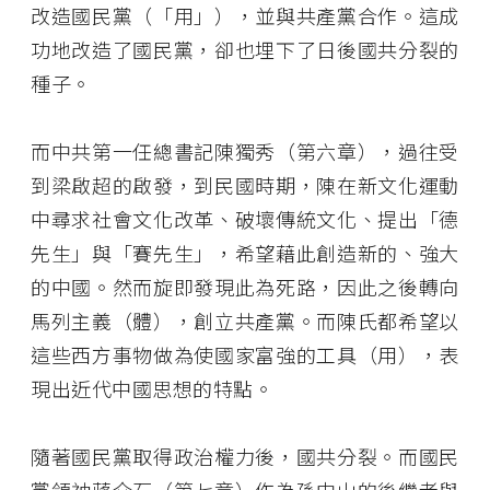
改造國民黨（「用」），並與共產黨合作。這成
功地改造了國民黨，卻也埋下了日後國共分裂的
種子。
而中共第一任總書記陳獨秀（第六章），過往受
到梁啟超的啟發，到民國時期，陳在新文化運動
中尋求社會文化改革、破壞傳統文化、提出「德
先生」與「賽先生」，希望藉此創造新的、強大
的中國。然而旋即發現此為死路，因此之後轉向
馬列主義（體），創立共產黨。而陳氏都希望以
這些西方事物做為使國家富強的工具（用），表
現出近代中國思想的特點。
隨著國民黨取得政治權力後，國共分裂。而國民