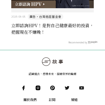
廣告・台灣癌症基金會
2026-08-06
立即諮詢HPV！是對自己健康最好的投資，
把握現在不嫌晚！
Recommended by
認識過去，想像未來
，
描繪世界的輪廓
關於我們
訂閱
頻道