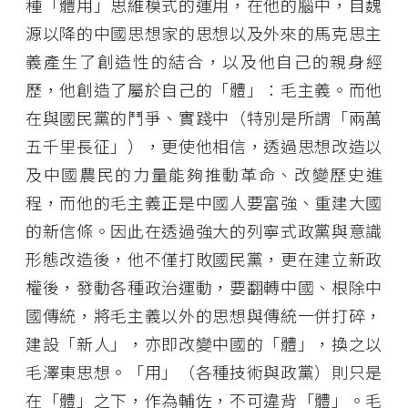
種「體用」思維模式的運用，在他的腦中，自魏
源以降的中國思想家的思想以及外來的馬克思主
義產生了創造性的結合，以及他自己的親身經
歷，他創造了屬於自己的「體」：毛主義。而他
在與國民黨的鬥爭、實踐中（特別是所謂「兩萬
五千里長征」），更使他相信，透過思想改造以
及中國農民的力量能夠推動革命、改變歷史進
程，而他的毛主義正是中國人要富強、重建大國
的新信條。因此在透過強大的列寧式政黨與意識
形態改造後，他不僅打敗國民黨，更在建立新政
權後，發動各種政治運動，要翻轉中國、根除中
國傳統，將毛主義以外的思想與傳統一併打碎，
建設「新人」，亦即改變中國的「體」，換之以
毛澤東思想。「用」（各種技術與政黨）則只是
在「體」之下，作為輔佐，不可違背「體」。毛