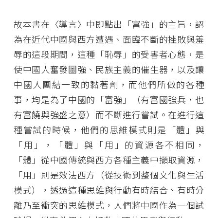
故本書在〈導言〉中即點出「富強」的主旨，認
為在近代中國與西方遭遇、面臨不斷的挫敗與羞
辱的這段期間，這種「恥辱」的受害者心態，是
使中國人奮發圖強、民族主義的催生器，以及讓
中國人團結一致的黏著劑，而他們所做的各種
事，均是為了中國的「富強」（有富國強兵，也
有富饒與強盛之意）而不斷進行嘗試。在進行這
種嘗試的時候，他們的思維模式則是「體」與
「用」，「體」與「用」的資源各不相同，
「體」從中國傳統與西方各種主義中擷取資源，
「用」則是效法西方（從技術到整個文化與生活
模式），透過這種思維與行動有時結合、有時分
離乃至衝突的思維模式，人們將中國作為一個試