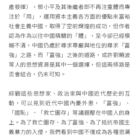
產發揮），鄧小平及其後繼者即不再注重體而專
注於「用」，運用資本主義各方面的優點來富裕
社會主義中國，取得了空前輝煌的成功，但作者
認為作為以往中國精髓的「體」，至今卻已經模
糊不清，中國仍處於尋求尊嚴與地位的尋求「富
強」之路，而「富強」之後的道路，或許劉曉波
等人的思想資源是其中一個選擇，但這兩條路是
否會結合，仍未可知。
綜觀這些思想家、政治家與中國近代歷史的互
動，可以見到近代中國內憂外患，「富強」、
「國恥」、「救亡圖存」等議題壓在中國人的身
上。為了救亡圖存、為了富強、為了抵抗帝國主
義暴力的入侵，我們看到中國不僅成為各種思潮