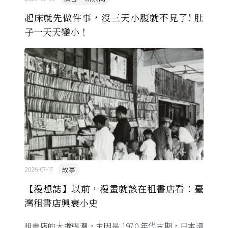
起床就先做件事，沒三天小腹就不見了! 肚
子一天天變小！
故事
2026-07-17
【漫想誌】以前，漫畫就該在租書店看：臺
灣租書店興衰小史
租書店的大擴張潮，主因是 1970 年代末期，日本漫