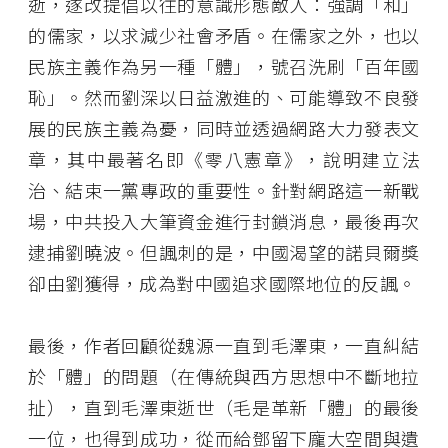
逝，遂改提倡以往的意識形態敵人：強調「和」
的儒家，以求減少社會矛盾。在儒家之外，也以
民族主義作為另一種「體」，號召洗刷「百年國
恥」。然而劉深以日益激進的、可能導致不良發
展的民族主義為憂，同時並透過網路大力發表文
章，其中最著名即《零八憲章》，說明建立法
治、結束一黨專政的重要性。針對網路這一新戰
場，中共投入大筆資金進行封鎖消息，最後再次
逮捕劉曉波。但諷刺的是，中國渴望的諾貝爾獎
卻由劉獲得，成為對中國追求國際地位的反諷。
最後，作者回顧從魏源一直到毛澤東，一直糾結
於「體」的問題（在傳統與西方思想中不斷地拉
扯），直到毛澤東逝世（毛是革新「體」的最後
一位，也得到成功，從而給鄧留下龐大空間與遺