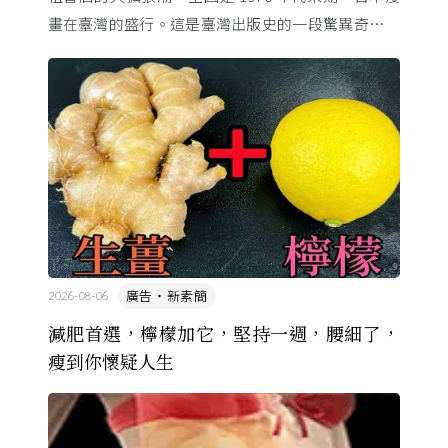
畫在臺灣的盛行。這是臺灣出版史的一段驚異奇航。
由於臺灣和日本自 1972 年斷交，著作權失去國與國
的協定保護 ...
廣告・新素簡
2026-08-06
減肥首選，檸檬加它，堅持一週，腰細了，
瘦到你懷疑人生