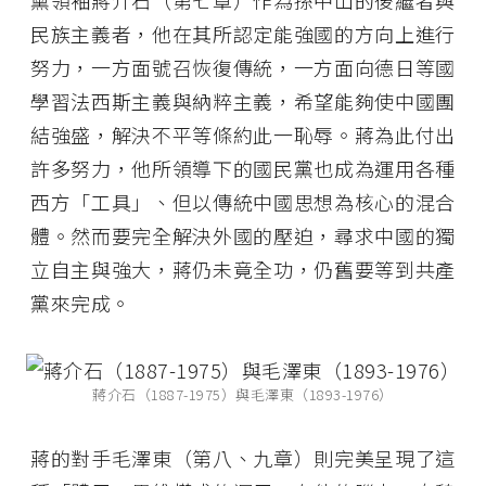
黨領袖蔣介石（第七章）作為孫中山的後繼者與
民族主義者，他在其所認定能強國的方向上進行
努力，一方面號召恢復傳統，一方面向德日等國
學習法西斯主義與納粹主義，希望能夠使中國團
結強盛，解決不平等條約此一恥辱。蔣為此付出
許多努力，他所領導下的國民黨也成為運用各種
西方「工具」、但以傳統中國思想為核心的混合
體。然而要完全解決外國的壓迫，尋求中國的獨
立自主與強大，蔣仍未竟全功，仍舊要等到共產
黨來完成。
蔣介石（1887-1975）與毛澤東（1893-1976）
蔣的對手毛澤東（第八、九章）則完美呈現了這