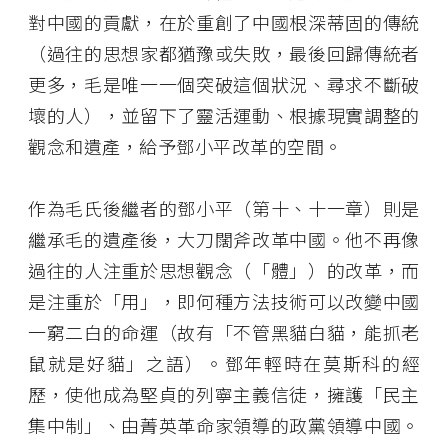
對中國的貢獻，在於重創了中國根深蒂固的傳統
（過往的思想家都猶豫或失敗，最後回歸傳統者
更多，毛是唯一一個突破這個狀況、尋求不斷破
壞的人），並留下了靈活運動、根據現實調整的
觀念和遺產，給予鄧小平改革的空間。
作為毛氏後繼者的鄧小平（第十、十一章）則是
繼承毛的遺產後，大刀闊斧改革中國。他不再像
過往的人注重於思想觀念（「體」）的改革，而
是注重於「用」，即何種方法技術可以改變中國
一窮二白的命運（故有「不管黑貓白貓，能抓老
鼠就是好貓」之語）。鄧年輕時在莫斯科的經
歷，使他成為堅貞的列寧主義信徒，擁護「民主
集中制」、由菁英革命家領導的政黨領導中國。