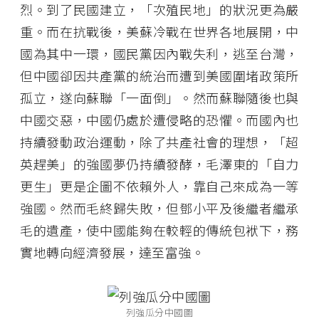
烈。到了民國建立，「次殖民地」的狀況更為嚴
重。而在抗戰後，美蘇冷戰在世界各地展開，中
國為其中一環，國民黨因內戰失利，逃至台灣，
但中國卻因共產黨的統治而遭到美國圍堵政策所
孤立，遂向蘇聯「一面倒」。然而蘇聯隨後也與
中國交惡，中國仍處於遭侵略的恐懼。而國內也
持續發動政治運動，除了共產社會的理想，「超
英趕美」的強國夢仍持續發酵，毛澤東的「自力
更生」更是企圖不依賴外人，靠自己來成為一等
強國。然而毛終歸失敗，但鄧小平及後繼者繼承
毛的遺產，使中國能夠在較輕的傳統包袱下，務
實地轉向經濟發展，達至富強。
列強瓜分中國圖