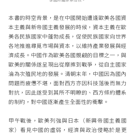
本書的時空背景，是在中國開始遭逢歐美各國資
本主義與新帝國主義發展的時候，資本主義在歐
美各民族國家中蓬勃成長，促使民族國家向世界
各地推進尋覓市場與資本，以維持產業發展與經
濟成長。中國作為歐美各國覬覦的目標之一，與
歐美的關係遂呈現出從摩擦到戰爭，從自主國家
淪為次殖民地的發展。清朝末年，中國因為國內
問題而疲憊不堪，面對西方亦因科技落後而無力
對抗，因此遂受到其所不明瞭的、西方條約體系
的制約，對中國逐漸產生全面性的衝擊。
甲午戰後，歐美列強與日本（新興帝國主義國
家）看見中國的虛弱，經濟與政治侵略於是更