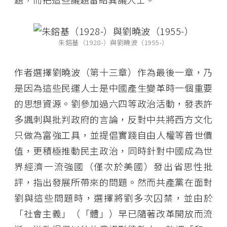
朱鎔基（1928-）與劉曉波（1955-）
作者選擇劉曉波（第十三章）作為最後一章，乃
是因為這些民運人士是中國產生變革時一個重要
的思想資源。劉參加過六四等政治活動，發表許
多諷刺與批判政府的言論，反對中共將西方文化
只做為富強工具，並提倡實踐自由人權等普世價
值，更積極推動民主政治，同時針對中國成為世
界經濟一流強國（僅次於美國）發出省思性批
評，指出發展所帶來的問題。然而共產黨在面對
劉與這些問題時，選擇將劉多次囚禁，並由於
「社會主義」（「體」）早已隨著改革開放而流