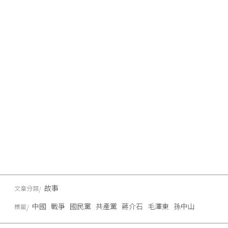
故事
文章分類
中國
戰爭
國民黨
共產黨
蔣介石
毛澤東
孫中山
標籤