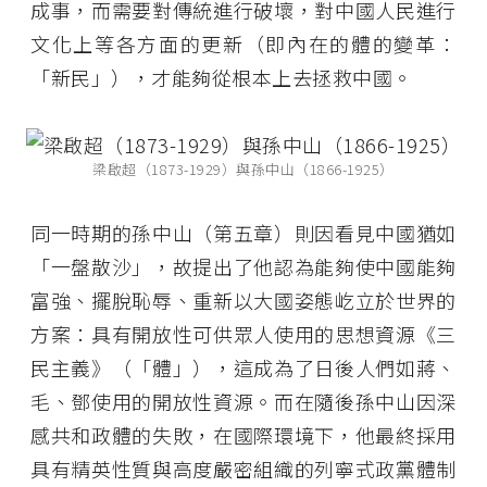
成事，而需要對傳統進行破壞，對中國人民進行
文化上等各方面的更新（即內在的體的變革：
「新民」），才能夠從根本上去拯救中國。
梁啟超（1873-1929）與孫中山（1866-1925）
同一時期的孫中山（第五章）則因看見中國猶如
「一盤散沙」，故提出了他認為能夠使中國能夠
富強、擺脫恥辱、重新以大國姿態屹立於世界的
方案：具有開放性可供眾人使用的思想資源《三
民主義》（「體」），這成為了日後人們如蔣、
毛、鄧使用的開放性資源。而在隨後孫中山因深
感共和政體的失敗，在國際環境下，他最終採用
具有精英性質與高度嚴密組織的列寧式政黨體制