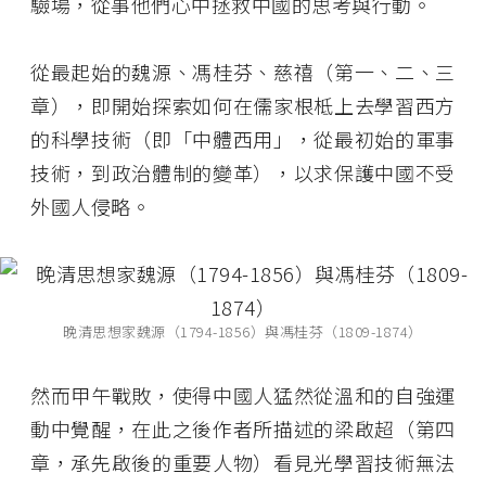
驗場，從事他們心中拯救中國的思考與行動。
從最起始的魏源、馮桂芬、慈禧（第一、二、三
章），即開始探索如何在儒家根柢上去學習西方
的科學技術（即「中體西用」，從最初始的軍事
技術，到政治體制的變革），以求保護中國不受
外國人侵略。
晚清思想家魏源（1794-1856）與馮桂芬（1809-1874）
然而甲午戰敗，使得中國人猛然從溫和的自強運
動中覺醒，在此之後作者所描述的梁啟超（第四
章，承先啟後的重要人物）看見光學習技術無法