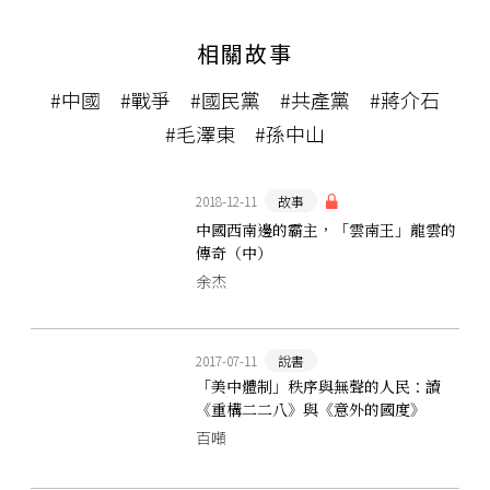
相關故事
#中國
#戰爭
#國民黨
#共產黨
#蔣介石
#毛澤東
#孫中山
2018-12-11
故事
中國西南邊的霸主，「雲南王」龍雲的
傳奇（中）
余杰
2017-07-11
說書
「美中體制」秩序與無聲的人民：讀
《重構二二八》與《意外的國度》
百噸