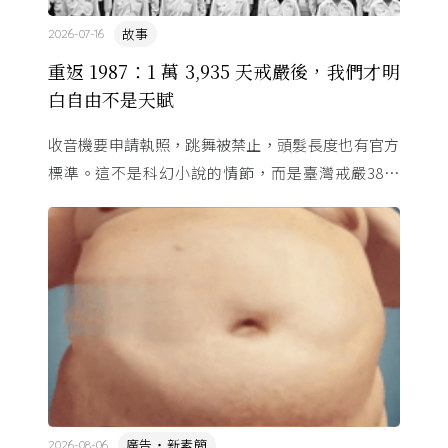
故事
2026-07-16
重返 1987：1 萬 3,935 天戒嚴後，我們才明
白自由不是天賦
收音機要申請執照，跳舞被禁止，頭髮長度也有官方
標準。這不是科幻小說的情節，而是臺灣戒嚴38年
的日常。從1982年美國國會聽證，到 1987 年那道解
嚴令，這段歷 ...
廣告・新素簡
2026-08-06