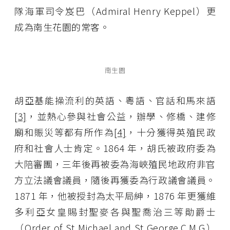
隊海軍司令岌巴（Admiral Henry Keppel）更
成為南生花園的常客。
南生園
胡亞基能操流利的英語、粵語、官話和馬來語
[3]
，並熱心參與社會公益，辦學、修橋、建修
廟和賑災等都有所作為
[4]
，十分獲得英殖民政
府和社會人士肯定。1864 年，胡氏被政府委為
大陪審團，三年後再被委為海峽殖民地政府非官
方立法議會議員，隨後再獲委為行政議會議員。
1871 年，他被授封為太平局紳，1876 年更獲維
多利亞女皇賜封聖麥各與聖喬治三等勛爵士
（Order of St Michael and St George.C.M.G）