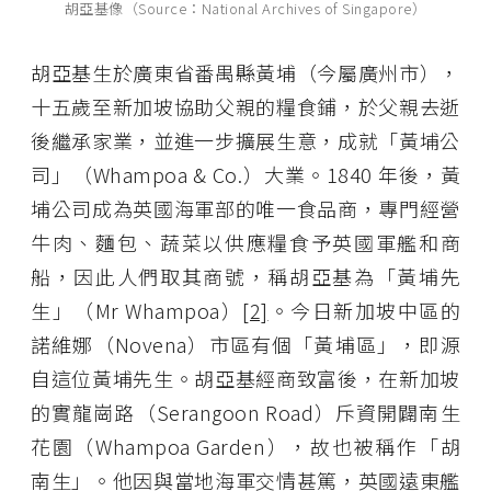
胡亞基像（Source：National Archives of Singapore）
胡亞基生於廣東省番禺縣黃埔（今屬廣州市），
十五歲至新加坡協助父親的糧食鋪，於父親去逝
後繼承家業，並進一步擴展生意，成就「黃埔公
司」（Whampoa & Co.）大業。1840 年後，黃
埔公司成為英國海軍部的唯一食品商，專門經營
牛肉、麵包、蔬菜以供應糧食予英國軍艦和商
船，因此人們取其商號，稱胡亞基為「黃埔先
生」（Mr Whampoa）
[2]
。今日新加坡中區的
諾維娜（Novena）市區有個「黃埔區」，即源
自這位黃埔先生。胡亞基經商致富後，在新加坡
的實龍崗路（Serangoon Road）斥資開闢南生
花園（Whampoa Garden），故也被稱作「胡
南生」。他因與當地海軍交情甚篤，英國遠東艦