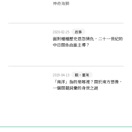
神奇海獅
2020-02-25
故事
面對種種歷史恩怨情仇，二十一世紀的
中日關係由誰主導？
2019-04-13
觀‧臺灣
「南洋」指的是哪裡？關於南方想像，
一個關鍵詞彙的身世之謎