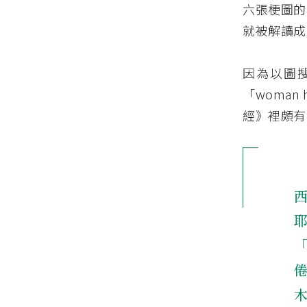
六張梗圖的
就被解讀成
因為以圖搜
「woman 
經》裡頗有