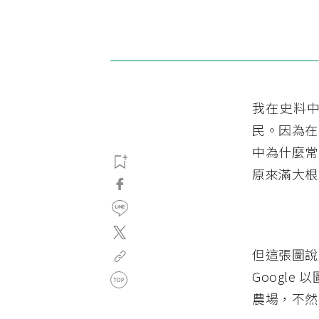
我在史料中
民。因為在
中為什麼常
原來滿大根
但這張圖說
Googl
農場，不然