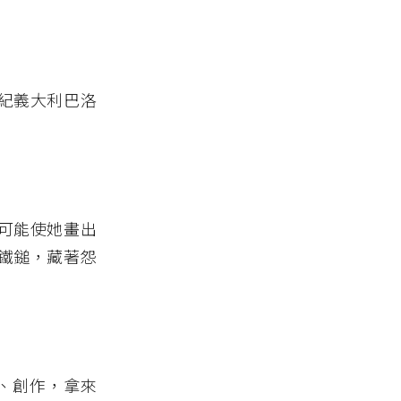
紀義大利巴洛
經驗可能使她畫出
鐵鎚，藏著怨
、創作，拿來