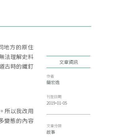
同地方的原住
無法理解史料
文章資訊
道古時的鐵釘
作者
簡宏逸
刊登日期
2019-01-05
。所以我改用
畫多變態的內容
文章分類
故事