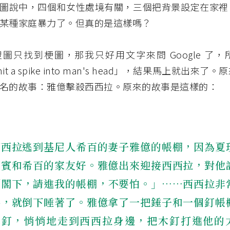
圖說中，四個和女性處境有關，三個把背景設定在家裡
某種家庭暴力了。但真的是這樣嗎？
圖只找到梗圖，那我只好用文字來問 Google 了
hit a spike into man's head」，結果馬上就出來
名的故事：雅億擊殺西西拉。原來的故事是這樣的：
西西拉逃到基尼人希百的妻子雅億的帳棚，因為夏
耶賓和希百的家友好。雅億出來迎接西西拉，對他
「閣下，請進我的帳棚，不要怕。」⋯⋯西西拉非
倦，就倒下睡著了。雅億拿了一把錘子和一個釘帳
木釘，悄悄地走到西西拉身邊，把木釘打進他的