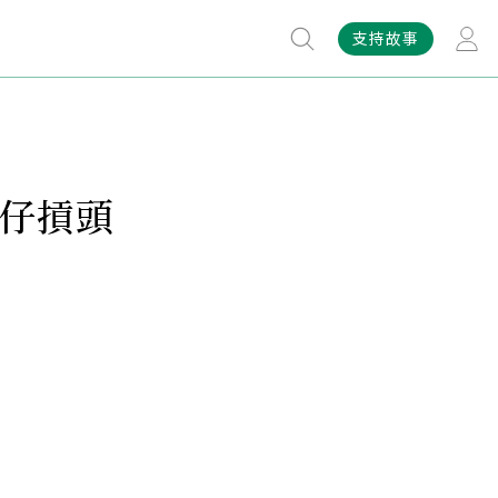
支持故事
釘仔摃頭