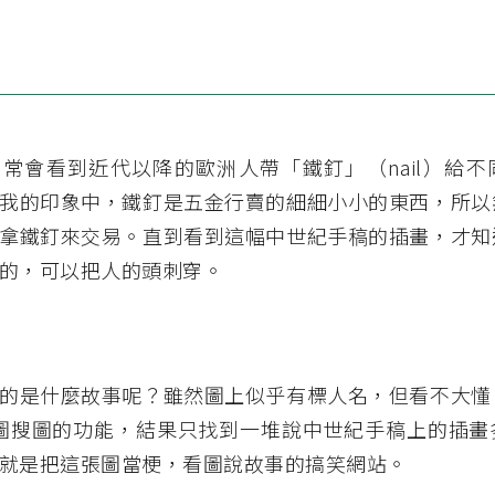
常會看到近代以降的歐洲人帶「鐵釘」（nail）給不
我的印象中，鐵釘是五金行賣的細細小小的東西，所以
拿鐵釘來交易。直到看到這幅中世紀手稿的插畫，才知
的，可以把人的頭刺穿。
的是什麼故事呢？雖然圖上似乎有標人名，但看不大懂
e 以圖搜圖的功能，結果只找到一堆說中世紀手稿上的插
就是把這張圖當梗，看圖說故事的搞笑網站。