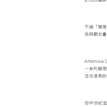
不過「雅億
克時期女畫家 A
Artemi
一系列展現
念往渣男的
但中世紀並