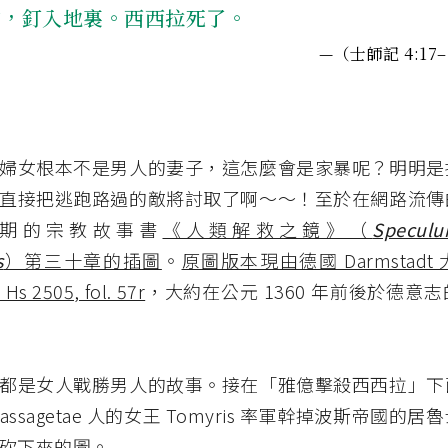
穴，釘入地裏。西西拉死了。
—（士師記 4:17–
婦女根本不是男人的妻子，這怎麼會是家暴呢？明明是
直接把逃跑路過的敵將討取了啊～～！至於在網路流傳
期的宗教故事書
《人類解救之鏡》（
Specul
s
）第三十章的插圖
。
原圖版本現由德國 Darmstad
2505, fol. 57r
，大約在公元 1360 年前後於德意
都是女人戰勝男人的故事。接在「雅億擊殺西西拉」下
assagetae 人的女王 Tomyris 率軍幹掉波斯帝國的
砍下來的圖。