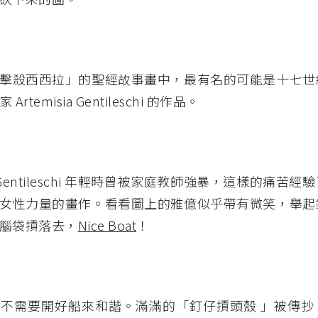
擊殺西西拉」的聖經故事畫中，最有名的可能是十七世
rtemisia Gentileschi 的作品。
sia Gentileschi 年輕時曾被家庭教師強暴，這樣的痛苦
女性力量的畫作。看看圖上的雅億似乎帶有微笑，舉起
腦袋摃落去，
Nice Boat
！
不需要開好船來和諧。滿滿的「釘仔摃頭殼 」被傳抄