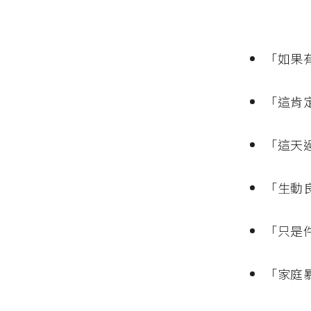
「如果
「這肯
「這天
「生動
「只是
「家庭