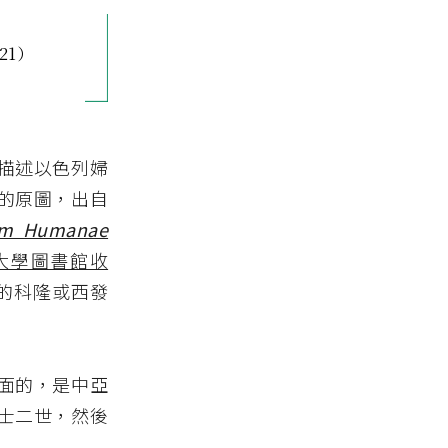
21）
描述以色列婦
的原圖，出自
um Humanae
t 大學圖書館收
志的科隆或西發
面的，是中亞
居魯士二世，然後