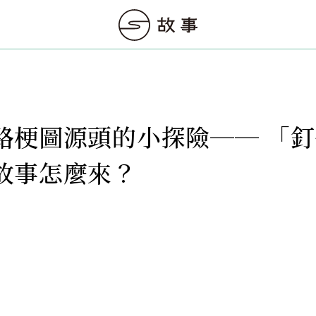
路梗圖源頭的小探險── 「
故事怎麼來？