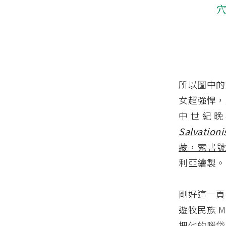
所以圖中的
女超強悍，
中世紀晚
Salvationi
藏，索書號 Hs 
利亞繪製。
剛好這一頁
遊牧民族 M
把他的腦袋