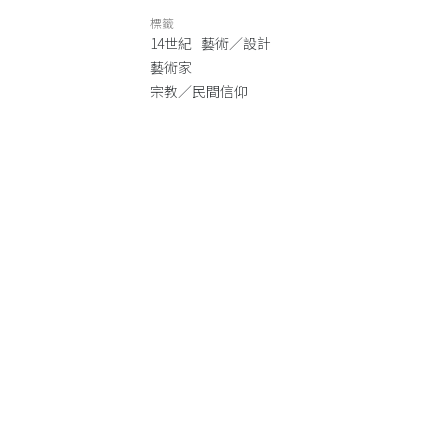
標籤
14世紀
藝術／設計
藝術家
宗教／民間信仰