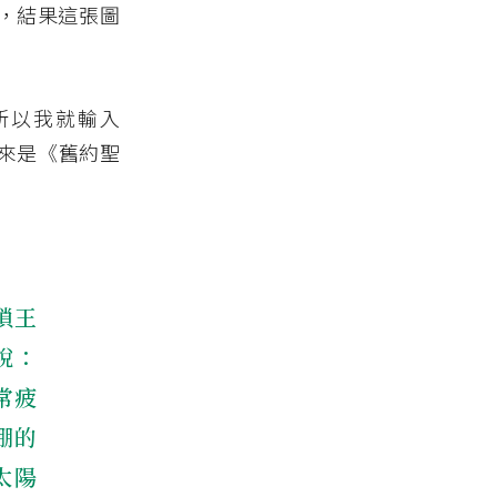
，結果這張圖
，所以我就輸入
了。原來是《舊約聖
瑣王
說：
常疲
棚的
太陽