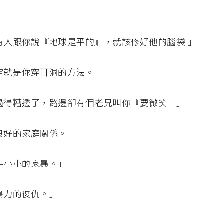
有人跟你說『地球是平的』，就該修好他的腦袋 」
定就是你穿耳洞的方法。」
過得糟透了，路邊卻有個老兄叫你『要微笑』」
良好的家庭關係。」
件小小的家暴。」
暴力的復仇。」