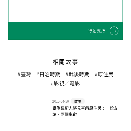
行動支持
相關故事
#臺灣
#日治時期
#戰後時期
#原住民
#影視／電影
2015-04-30
故事
當俄羅斯人遇見臺灣原住民：一段友
誼、兩個生命