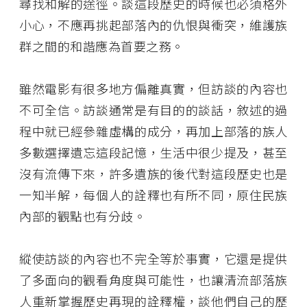
尋找和解的途徑。談這段歷史的時候也必須格外
小心，不應再挑起部落內的仇恨與衝突，維護族
群之間的和諧應為首要之務。
雖然電影有很多地方偏離真實，但訪談的內容也
不可全信。訪談通常是有目的的談話，敘述的過
程中就已經參雜虛構的成分，再加上部落的族人
多數選擇遺忘這段記憶，生活中很少提及，甚至
沒有流傳下來，許多遺族的後代對這段歷史也是
一知半解，每個人的詮釋也有所不同，原住民族
內部的觀點也有分歧。
縱使訪談的內容也不完全等於事實，它還是提供
了多面向的觀看角度與可能性，也讓清流部落族
人重新掌握歷史再現的詮釋權，談他們自己的歷