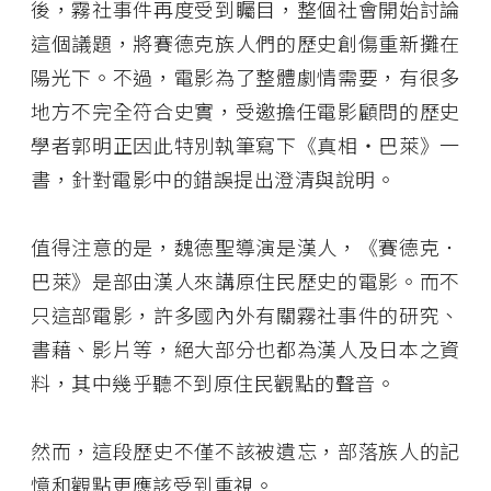
後，霧社事件再度受到矚目，整個社會開始討論
這個議題，將賽德克族人們的歷史創傷重新攤在
陽光下。不過，電影為了整體劇情需要，有很多
地方不完全符合史實，受邀擔任電影顧問的歷史
學者郭明正因此特別執筆寫下《真相‧巴萊》一
書，針對電影中的錯誤提出澄清與說明。
值得注意的是，魏德聖導演是漢人，《賽德克．
巴萊》是部由漢人來講原住民歷史的電影。而不
只這部電影，許多國內外有關霧社事件的研究、
書藉、影片等，絕大部分也都為漢人及日本之資
料，其中幾乎聽不到原住民觀點的聲音。
然而，這段歷史不僅不該被遺忘，部落族人的記
憶和觀點更應該受到重視。