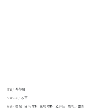
馮郁庭
作者
故事
文章分類
臺灣
日治時期
戰後時期
原住民
影視／電影
標籤