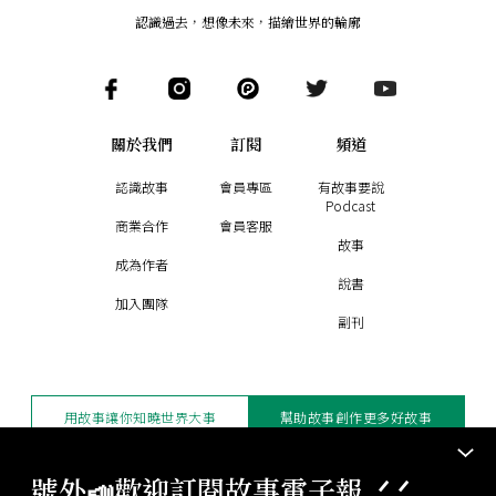
認識過去，想像未來
，
描繪世界的輪廓
關於我們
訂閱
頻道
認識故事
會員專區
有故事要說
Podcast
商業合作
會員客服
故事
成為作者
說書
加入團隊
副刊
用故事讓你知曉世界大事
幫助故事創作更多好故事
訂閱電子報
贊助支持
號外📣歡迎訂閱故事電子報 .ᐟ‪‪.ᐟ