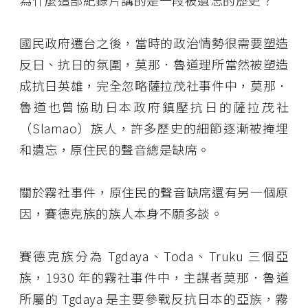
為什麼這部紀錄片講的是一段被遺忘的歷史？
國民政府遷台之後，當時的政治情勢很需要塑造
反日、抗日的氛圍，莫那．魯道理所當然被塑造
成抗日英雄，完全忽略薩拉茂社事件中，莫那．
魯道也曾協助日本政府鎮壓抗日的薩拉茂社
（Slamao）族人，許多歷史的細節逐漸被掩埋
和遺忘，原住民的聲音總是缺席。
關於霧社事件，原住民的聲音缺席還有另一個原
因，賽德克族的族人本身不願多談。
賽德克族分為 Tgdaya、Toda、Truku 三個亞
族，1930 年的霧社事件中，主謀者莫那．魯道
所屬的 Tgdaya 是主要參戰反抗日本的亞族，霧