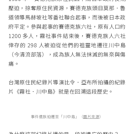
壓迫，掠奪原住民資源，賽德克族頭目莫那．魯
道領導馬赫坡社等番社聯合起事，而後被日本政
府平定。參與起事的賽德克族六社，原有人口約
1200 多人，霧社事件結束後，賽德克族人六社
倖存的 298 人被迫從他們的祖靈地遷往川中島
（今清流部落），成為族人無法抹滅的無奈與傷
痛。
台灣原住民紀錄片導演比令．亞布所拍攝的紀錄
片《霧社．川中島》就是在回溯這段歷史。
事件遺族迫遷至「川中島」（
圖片來源
）