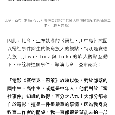
比令‧亞布（Pilin Yapu）導演自1990年代投入原住民族紀錄片攝製工
作。（
圖片來源
）
因此，比令．亞布執導的《霧社．川中島》試圖
以霧社事件餘生的後裔族人的觀點，特別是賽德
克族 Tgdaya、Toda 與 Truku 的族人觀點互動
下，來詮釋這個事件。導演比令．亞布認為：
「電影《賽德克．巴萊》放映以後，對於部落的
國中生、高中生，或這是中年人，他們對於『霧
社事件』知識的取得，百分之八九十大部分都來
自於電影，這是一件很嚴重的事情，因為我身為
教育工作者的關係，我一直都很希望能去拍一部