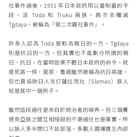
社事件過後，1931 年日本政府用以番制番的手
段，派 Toda 和 Truku 兩族，再次去殲滅
Tgdaya，被稱為「第二次霧社事件」。
許多人認為 Toda 是較為親日的一方，Tgdaya
則是抗日的一方，但其實也不能劃分所謂的親
日、抗日，在當時如果不聽日本政府的命令，就
是死路一條，莫那．魯道雖然被稱為抗日英雄，
但也曾協助日人攻打薩拉茂社（Slamao）族人
就是其中一個例子。
雖然這段過往是來自於統治者的操弄，但三個賽
德克亞族之間互相殘殺的不堪過往也是事實，所
以族人多半閉口不談部落，多數人選擇遺忘內部