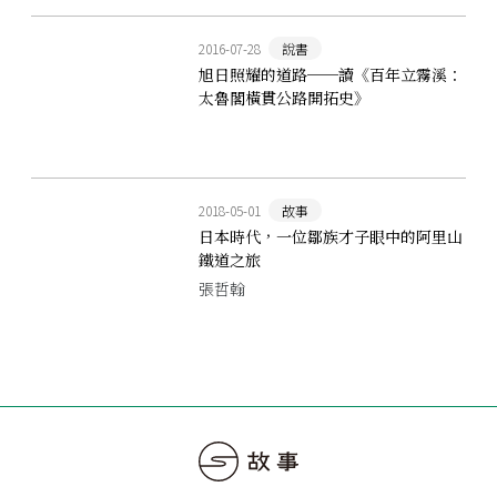
2016-07-28
說書
旭日照耀的道路──讀《百年立霧溪：
太魯閣橫貫公路開拓史》
2018-05-01
故事
日本時代，一位鄒族才子眼中的阿里山
鐵道之旅
張哲翰