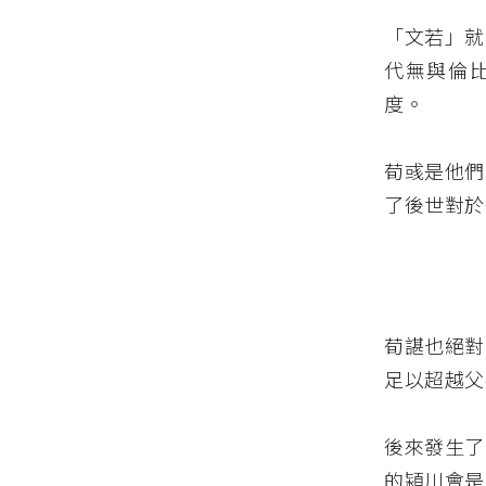
「文若」就
代無與倫
度。
荀彧是他們
了後世對於
荀諶也絕對
足以超越父
後來發生了
的潁川會是