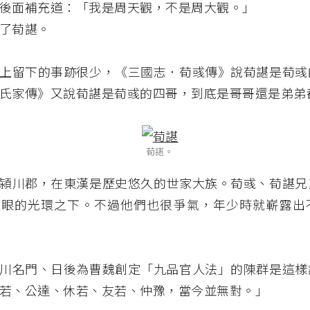
後面補充道：「我是周天觀，不是周大觀。」
了荀諶。
上留下的事跡很少，《三國志．荀彧傳》說荀諶是荀彧
氏家傳》又說荀諶是荀彧的四哥，到底是哥哥還是弟弟
荀諶。
潁川郡，在東漢是歷史悠久的世家大族。荀彧、荀諶兄
耀眼的光環之下。不過他們也很爭氣，年少時就嶄露出
川名門、日後為曹魏創定「九品官人法」的陳群是這樣
若、公達、休若、友若、仲豫，當今並無對。」