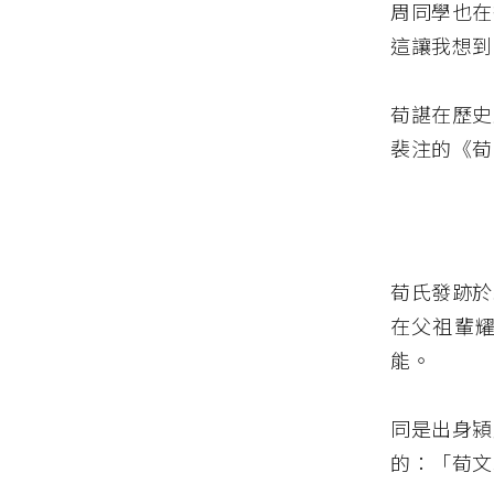
周同學也在
這讓我想到
荀諶在歷史
裴注的《荀
荀氏發跡於
在父祖輩
能。
同是出身潁
的：「荀文