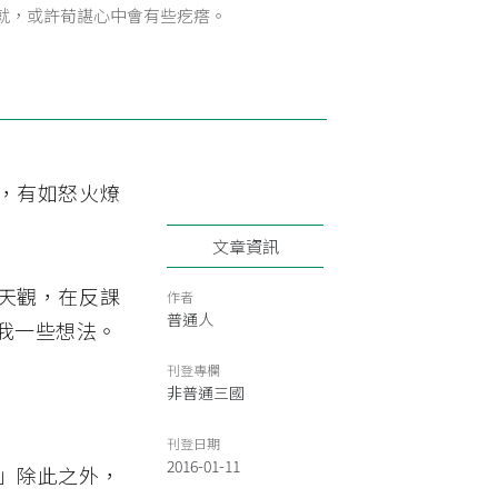
就，或許荀諶心中會有些疙瘩。
，有如怒火燎
文章資訊
天觀，在反課
作者
普通人
我一些想法。
刊登專欄
非普通三國
刊登日期
2016-01-11
」除此之外，