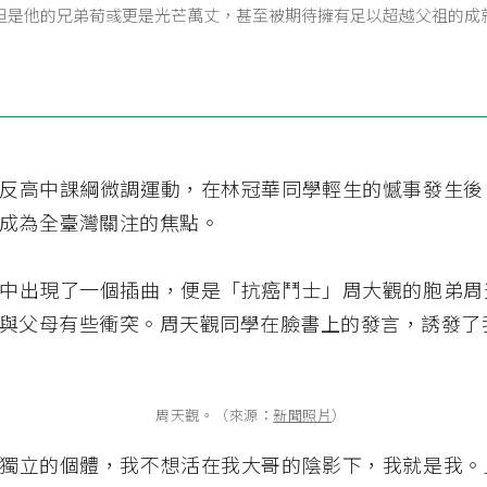
但是他的兄弟荀彧更是光芒萬丈，甚至被期待擁有足以超越父祖的成
反高中課綱微調運動，在林冠華同學輕生的憾事發生後
成為全臺灣關注的焦點。
中出現了一個插曲，便是「抗癌鬥士」周大觀的胞弟周
與父母有些衝突。周天觀同學在臉書上的發言，誘發了
周天觀。（來源：
新聞照片
）
獨立的個體，我不想活在我大哥的陰影下，我就是我。