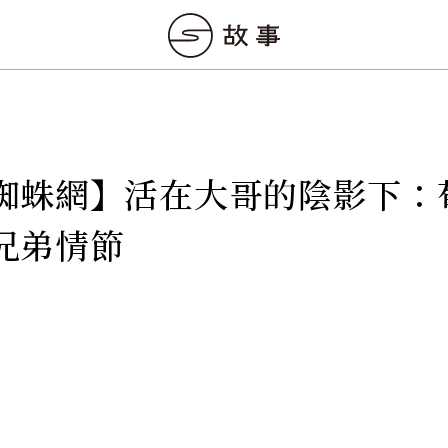
蜘蛛網】活在大哥的陰影下：
兄弟情節