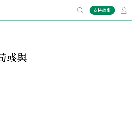
支持故事
荀彧與