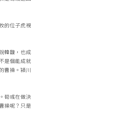
牧的位子虎視
說韓馥，也成
不是個能成就
的曹操。潁川
。荀彧在做決
曹操呢？只是