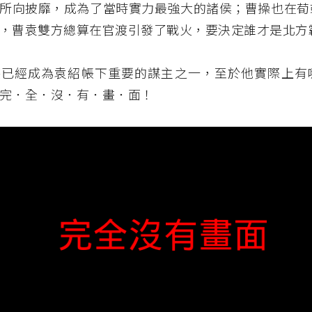
所向披靡，成為了當時實力最強大的諸侯；曹操也在荀
，曹袁雙方總算在官渡引發了戰火，要決定誰才是北方
諶已經成為袁紹帳下重要的謀主之一，至於他實際上有
完．全．沒．有．畫．面！