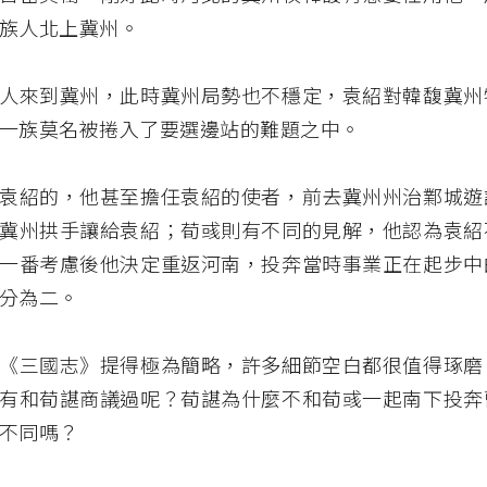
族人北上冀州。
人來到冀州，此時冀州局勢也不穩定，袁紹對韓馥冀州
一族莫名被捲入了要選邊站的難題之中。
袁紹的，他甚至擔任袁紹的使者，前去冀州州治鄴城遊
冀州拱手讓給袁紹；荀彧則有不同的見解，他認為袁紹
一番考慮後他決定重返河南，投奔當時事業正在起步中
分為二。
《三國志》提得極為簡略，許多細節空白都很值得琢磨
有和荀諶商議過呢？荀諶為什麼不和荀彧一起南下投奔
不同嗎？