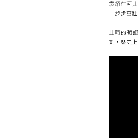
袁紹在河北
一步步茁壯
此時的荀
劃，歷史上