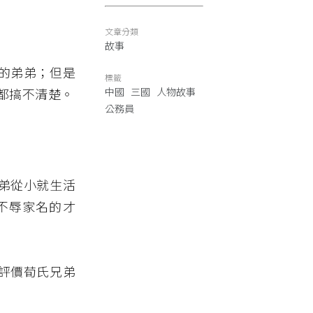
文章分類
故事
的弟弟；但是
標籤
都搞不清楚。
中國
三國
人物故事
公務員
弟從小就生活
不辱家名的才
評價荀氏兄弟