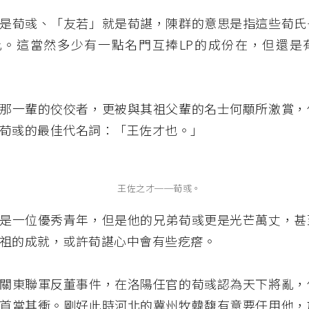
是荀彧、「友若」就是荀諶，陳群的意思是指這些荀氏
比。這當然多少有一點名門互捧LP的成份在，但還是
那一輩的佼佼者，更被與其祖父輩的名士何顒所激賞，
荀彧的最佳代名詞：「王佐才也。」
王佐之才──荀彧。
是一位優秀青年，但是他的兄弟荀彧更是光芒萬丈，甚
祖的成就，或許荀諶心中會有些疙瘩。
關東聯軍反董事件，在洛陽任官的荀彧認為天下將亂，
首當其衝。剛好此時河北的冀州牧韓馥有意要任用他，