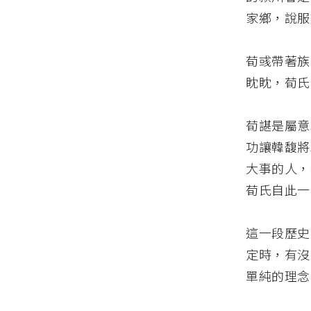
家鄉，說服
荀彧帶著族
眈眈，荀氏
荀諶是屬意
功讓韓馥將
大事的人，
荀氏自此一
這一段歷史
定時，有沒
單純的理念