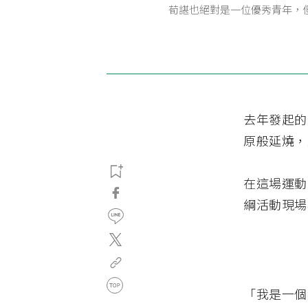
荀諶也絕對是一位優秀青年，
去年發起的
原般延燒，
在這場運動
綱活動現場
「我是一個