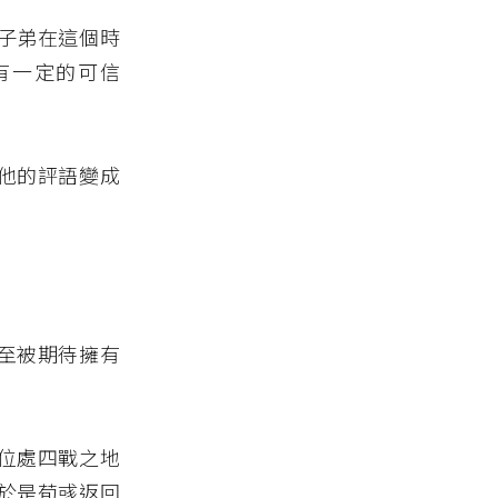
子弟在這個時
有一定的可信
他的評語變成
至被期待擁有
位處四戰之地
於是荀彧返回