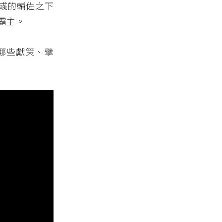
彧的輔佐之下
霸主。
哪些獻策、擘