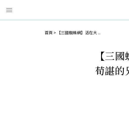
首頁
【三國蜘蛛網】活在大 ...
【三國
荀諶的