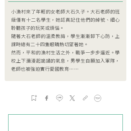
小漁村來了年輕的女老師大石久子。大石老師的班
級僅有十二名學生，她認真記住他們的綽號、細心
聆聽孩子的玩笑或煩惱。
隨著大石老師的溫柔教誨，學生漸漸卸下心防，上
課時總有二十四隻眼睛熱切望著她。
然而，平和的漁村生活之外，戰爭一步步逼近。學
校上下瀰漫起詭譎的氣息，男學生自願加入軍隊，
老師也被強迫實行愛國教育……