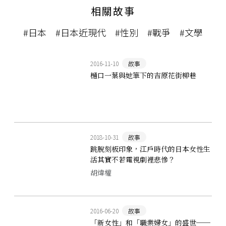
相關故事
#日本
#日本近現代
#性別
#戰爭
#文學
2016-11-10
故事
樋口一葉與她筆下的吉原花街柳巷
2018-10-31
故事
跳脫刻板印象，江戶時代的日本女性生
活其實不若電視劇裡悲慘？
胡煒權
2016-06-20
故事
「新女性」和「職業婦女」的盛世──