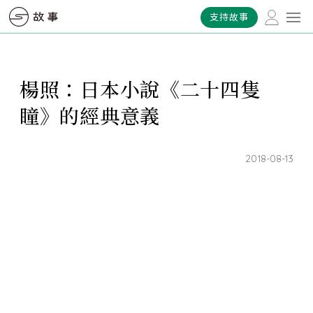
支持故事
楊照：日本小說《二十四隻
瞳》的經典意義
2018-08-13