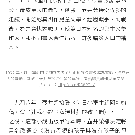
第二年，《風中的孩子》由松竹映畫改編為電
影，造成更大的轟動，刺激了壺井榮接受佐多的
建議，開始認真創作兒童文學。經歷戰爭，到戰
後，壺井榮快速崛起，成為日本知名的兒童文學
作家，和不同畫家合作出版了許多膾炙人口的繪
本。
1937 年，坪田讓治的《風中的孩子》由松竹映畫改編為電影，造成更
大的轟動，刺激了壺井榮接受佐多的建議，開始認真創作兒童文學。
（Source：
http://t.cn/RD6BTLY
）
一九四八年，壺井榮接受《每日小學生新聞》約
稿，寫了連載小說〈海邊村莊的孩子們〉，三年
之後，這部小說出版單行本時，壺井榮卻決定將
書名改題為《沒有母親的孩子與沒有孩子的母