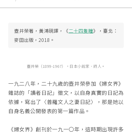
壺井榮著，黃鴻硯譯，《
二十四隻瞳
》，臺北：
麥田出版，2018。
壺井榮（1899-1967），日本小說家、詩人。
一九二八年，二十九歲的壺井榮參加《婦女界》
雜誌的「讀者日記」徵文，以自身真實的日記為
依據，寫出了〈普羅文人之妻日記〉，那是她以
自身名義公開發表的第一篇作品。
《婦女界》創刊於一九一〇年，這時期出現許多